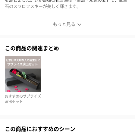
石のスワロフスキーが美しく輝きます。
スワロフスキーが煌めくプリザーブドフラワーレッドロー
もっと見る
ズ
この商品の関連まとめ
お祝いの定番である真っ赤な薔薇のプリザーブドフラワーに、記
念に残るメッセージと日付、特別感のある名入れプリントを施し
ました。一輪の赤いバラ は「花の女王」とも呼ばれ、愛と美の象
徴となっています。愛の告白や、お祝いのシーンでは欠かせない
立役者です。
おすすめのサプライズ
演出セット
プリザーブドフラワーとは？
生花に特殊な加工を施したプリザーブドフラワーは、枯れること
がなく水やりの必要もないことが大きな特徴です。瑞々しい質感
この商品におすすめのシーン
と柔らかさを長い間保つことができる、生花とドライフラワーの