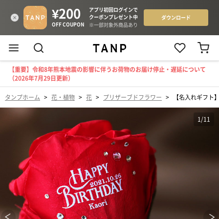
【重要】令和8年熊本地震の影響に伴うお荷物のお届け停止・遅延について
（2026年7月29日更新）
タンプホーム
>
花・植物
>
花
>
プリザーブドフラワー
>
【名入れギフト】
1
/
11