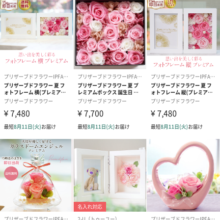
Merry Christmas
Congratulations!
I’m proud of you!
・日付（例：2020.5.10）
・スワロフスキーの色（12種選択）
なし（クリスタルも付きません）
1月ガーネットカラー
2月アメジストカラー
3月アクアマリンカラー
4月ダイアモンドカラー
5月エメラルドカラー
6月パールカラー
7月ルビーカラー
8月ペリドットカラー
9月サファイアカラー
10月トルマリンカラー
11月シトリンカラー
12月タンザナイトカラー