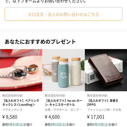
で、以下フォームよりお問い合わせください。
#親戚女性
#母親
#彼氏
#女友達
#男友達
#男性
大口注文・法人のお問い合わせはこちら
プリントについて
#女性
#夫
#妻
#父親
#彼女
#祖母
#祖父
#上司女性
#上司男性
#同僚女性
#同僚男性
#男子大学生
美しく輝く誕生石のスワロフスキー
あなたにおすすめのプレゼント
#10代
#20代前半
#20代後半
#30代
#40代
#50代
#60代
#70代
#80代
#90代
気持ちを伝えるメッセージ
おしゃれな無料ラッピング
シックなカラーのボックスに入れてお届けします。リボンもかけ
てエレガントな雰囲気が漂います。無料で紙袋をお付けしますの
で、届いたその日にお渡しいただけます。