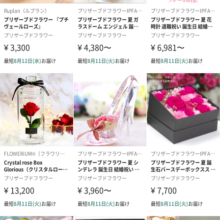
装
パッケージ外
幅82mm×奥行260mm×高さ60mm
装サイズ
パッケージ全
150g
体重量
製造国
コロンビア
使用上の注意
改良のため、予告なく仕様変更する場合があります。
点・使用方法
対応可能オプ
【無料オプション】
ション
・紙袋
・名前入れ（ローマ字のみ）
・メッセージ
メッセージ（12種選択）
Happy Birthday
Love Forever
Will you marry me?
Thank You
Just For You
Happy Wedding
Anniversary
Happy White Day
Happy Mother’s Day