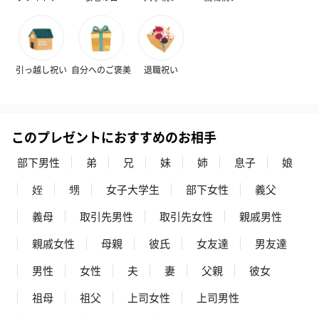
引っ越し祝い
自分へのご褒美
退職祝い
このプレゼントにおすすめのお相手
部下男性
弟
兄
妹
姉
息子
娘
姪
甥
女子大学生
部下女性
義父
義母
取引先男性
取引先女性
親戚男性
親戚女性
母親
彼氏
女友達
男友達
男性
女性
夫
妻
父親
彼女
祖母
祖父
上司女性
上司男性