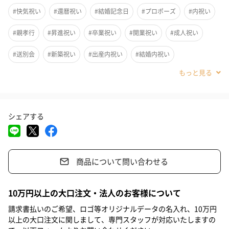
両方の良さを兼ね備えた花材です。
#快気祝い
#還暦祝い
#結婚記念日
#プロポーズ
#内祝い
#親孝行
#昇進祝い
#卒業祝い
#開業祝い
#成人祝い
薔薇は、色や贈る本数によって花言葉が変わります。赤い薔薇の
#送別会
#新築祝い
#出産内祝い
#結婚内祝い
花言葉は「情熱・永遠の愛」で、一輪を贈ることは「あなたしか
#その他内祝い
#法人
#お歳暮
#古希祝い
#喜寿祝い
いない」ということを意味しています。まさに、大切な人へと想
いを伝えるためにある花なのです。
#米寿祝い
#クリスマス
#結婚祝い
#母の日
#父の日
シェアする
#お祝い
#お礼
#記念日
#パーティー
#サプライズ
思い出に残る記念日ギフトにぴったり
#お中元
#誕生日
#バレンタイン
#ホワイトデー
性別を問わず幅広い年代の方に好評いただいておりますが、特に
商品について問い合わせる
#敬老の日
#入学祝い
#就職祝い
#引っ越し祝い
20～60代の女性に人気です。婚約者へのプロポーズの贈り物、奥
#自分へのご褒美
#退職祝い
#部下男性
#弟
#兄
#妹
様、恋人、友達への誕生日プレゼントにぴったりです。一輪でも
10万円以上の大口注文・法人のお客様について
華やかな印象なので、友人の結婚祝いや開店祝い、記念日や卒入
#姉
#息子
#娘
#姪
#甥
#女子大学生
#部下女性
請求書払いのご希望、ロゴ等オリジナルデータの名入れ、10万円
学の祝い、退職祝いにもおすすめです。
以上の大口注文に関しまして、専門スタッフが対応いたしますの
#義父
#義母
#取引先男性
#取引先女性
#親戚男性