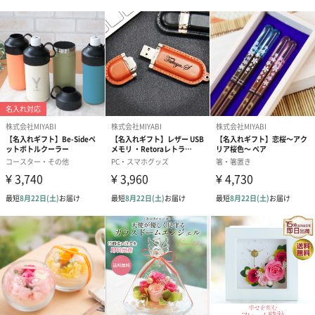
手入れ不要で気軽に贈れます
花を贈りたいけど、花の水替えなどが相手に手間をかけたくない
方にもプリザーブドフラワーは最適なフラワーギフトです。水替
えがいらないので、外出が多い方や、出張のある方にも気軽に贈
ることができます。高級感のあるスワロフスキーがさりげなく輝
き、一輪でも華やかな雰囲気をお楽しみいただけます。
商品詳細情報
本体サイズ
幅35～50mm×奥行50mm×高さ200mm
本体重量
40g
パッケージ外
直方体化粧箱