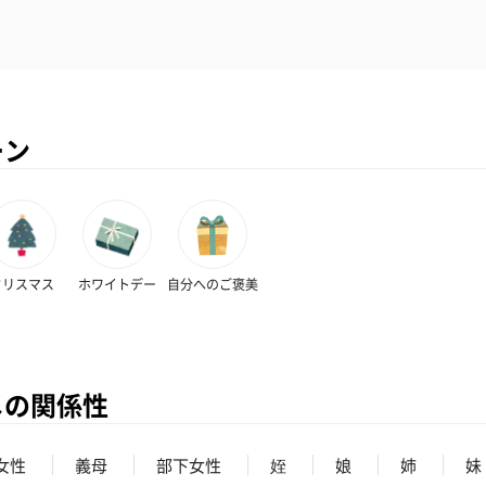
ーン
クリスマス
ホワイトデー
自分へのご褒美
メの関係性
女性
義母
部下女性
姪
娘
姉
妹