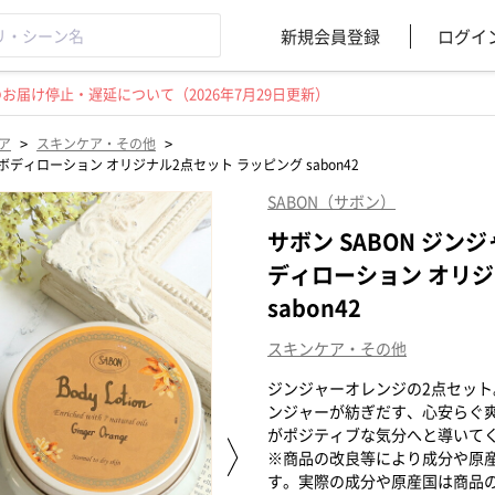
新規会員登録
ログイ
届け停止・遅延について（2026年7月29日更新）
>
>
ア
スキンケア・その他
ボディローション オリジナル2点セット ラッピング sabon42
SABON（サボン）
サボン SABON ジン
ディローション オリジ
sabon42
スキンケア・その他
ジンジャーオレンジの2点セッ
ンジャーが紡ぎだす、心安らぐ
がポジティブな気分へと導いて
※商品の改良等により成分や原
す。実際の成分や原産国は商品