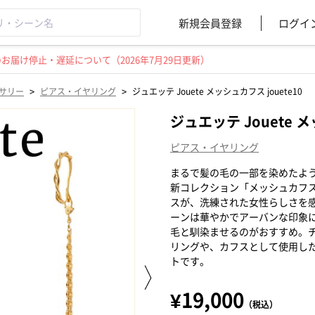
新規会員登録
ログイ
届け停止・遅延について（2026年7月29日更新）
>
>
サリー
ピアス・イヤリング
ジュエッテ Jouete メッシュカフス jouete10
ジュエッテ Jouete メ
ピアス・イヤリング
まるで髪の毛の一部を染めたよ
新コレクション「メッシュカフ
スが、洗練された女性らしさを
ーンは華やかでアーバンな印象
毛と馴染ませるのがおすすめ。
リングや、カフスとして使用し
トです。
¥19,000
（税込）