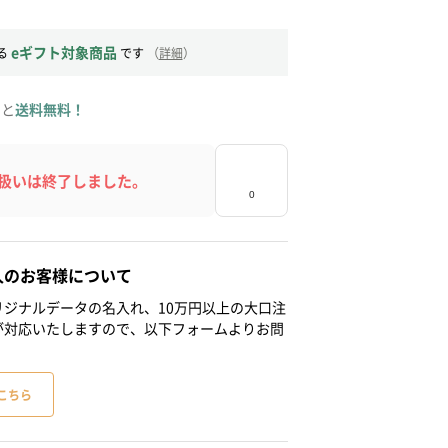
eギフト対象商品
る
です
（
詳細
）
ると
送料無料！
扱いは終了しました。
人のお客様について
ジナルデータの名入れ、10万円以上の大口注
が対応いたしますので、以下フォームよりお問
こちら