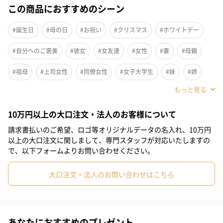
この商品におすすめのシーン
#誕生日
#母の日
#お祝い
#クリスマス
#ホワイトデー
#自分へのご褒美
#彼女
#女友達
#女性
#妻
#母親
#祖母
#上司女性
#同僚女性
#女子大学生
#妹
#姉
#娘
#姪
#部下女性
#義母
#親戚女性
#20代前半
10万円以上の大口注文・法人のお客様について
#20代後半
#30代
#40代
#50代
#60代
#70代
請求書払いのご希望、ロゴ等オリジナルデータの名入れ、10万円
#80代
#90代
以上の大口注文に関しまして、専門スタッフが対応いたしますの
で、以下フォームよりお問い合わせください。
大口注文・法人のお問い合わせはこちら
あなたにおすすめのプレゼント