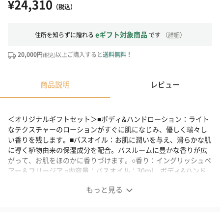
¥24,310
（税込）
eギフト対象商品
住所を知らずに贈れる
です
（
詳細
）
20,000円
以上ご購入すると
送料無料！
(税込)
商品説明
レビュー
＜オリジナルギフトセット＞■ボディ&ハンドローション：ライト
なテクスチャーのローションがすぐに肌になじみ、優しく瑞々し
い香りを残します。■バスオイル：お肌に潤いを与え、滑らかな肌
に導く植物由来の保湿成分を配合。バスルームに豊かな香りが広
がって、お肌をほのかに香りづけます。○香り：イングリッシュペ
アー＆フリージア ○内容量：バスオイル：30ml、ボディ&ハンド
ローション：250ml ○付属品：公式ギフトボックス、公式ショッピ
もっと見る
ングバッグ