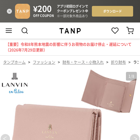
【重要】令和8年熊本地震の影響に伴うお荷物のお届け停止・遅延について
（2026年7月29日更新）
タンプホーム
>
ファッション
>
財布・ケース・小物入れ
>
折り財布
>
ラン
1
/
8