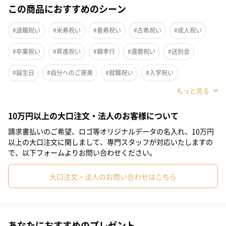
この商品におすすめのシーン
#退職祝い
#米寿祝い
#喜寿祝い
#古希祝い
#成人祝い
#卒業祝い
#昇進祝い
#親孝行
#還暦祝い
#送別会
#誕生日
#自分へのご褒美
#就職祝い
#入学祝い
#敬老の日
#ホワイトデー
#クリスマス
#お祝い
#母の日
10万円以上の大口注文・法人のお客様について
#女子大学生
#男子高校生
#親戚女性
#義母
#部下女性
請求書払いのご希望、ロゴ等オリジナルデータの名入れ、10万円
#姪
#娘
#姉
#妹
#彼女
#同僚女性
#上司女性
以上の大口注文に関しまして、専門スタッフが対応いたしますの
で、以下フォームよりお問い合わせください。
#祖母
#母親
#妻
#女性
#女友達
#10代
大口注文・法人のお問い合わせはこちら
#20代前半
#20代後半
#30代
#40代
#50代
#60代
#70代
#80代
#90代
あなたにおすすめのプレゼント