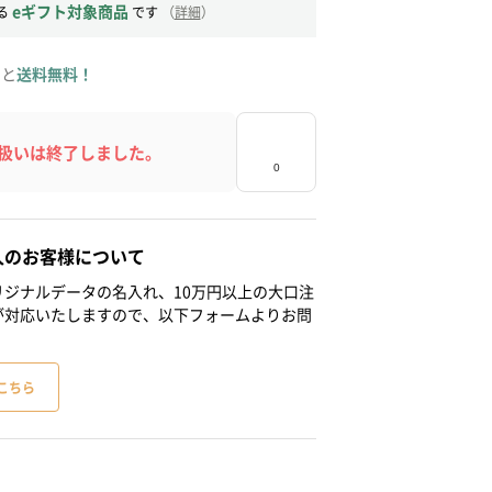
eギフト対象商品
る
です
（
詳細
）
ると
送料無料！
扱いは終了しました。
人のお客様について
ジナルデータの名入れ、10万円以上の大口注
が対応いたしますので、以下フォームよりお問
こちら