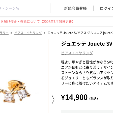
新規会員登録
ログイ
届け停止・遅延について（2026年7月29日更新）
>
>
サリー
ピアス・イヤリング
ジュエッテ Jouete SVピアス ジルコニア jouete
ジュエッテ Jouete S
ピアス・イヤリング
程よい華やぎと個性がかなうSV
ニアが耳もとに寄り添うデザイ
ストーンならさり気ないアクセ
るジュエリーともバランスが取
リーに身に着けたいアイテムで
¥14,900
（税込）