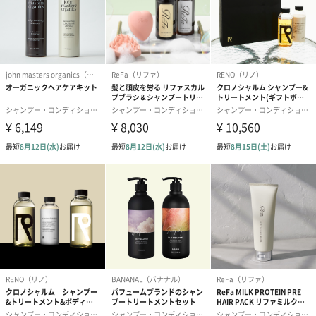
髪は毎日紫外線やドライヤー等の外からの刺激を受けます。積み
重なった髪のダメージを徹底的に修復してくれるのは嬉しいです
ね。バスタイムの度にリラックスできる香りを楽しめるので、ア
ロマが好きな方にもおすすめです。また、性別を問わずお使いい
ただけるので、出張が多いビジネスマンの方へのプレゼントにも
ぴったりです。
商品詳細情報
原材料
水、ホホバ種子油、パルミチン酸エチルヘキシル、コ
ムギ胚芽油、メドウフォームエストリド、ジカプリル
酸PG、BG、グリセリン、サッカロミセス/ムラサキ根
油発酵液、セラミドNG、セラミドNP、コレステロー
ル、ポリクオタニウム-61、カプリリルグリコール、
1,2ーヘキサンジオール（アクリロイルジメチルタウリ
ンアンモニウム/VP）コポリマー、PEG-40水添ヒマシ
油、フェノキシエタノール、香料、ニオイテンジクア
オイ油（ローズゼラニウム）、ベルガモット果皮油
（ベルガモット）、ニュウコウジュ油（フランキンセ
ンス）