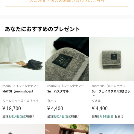
大口注文・法人のお問い合わせはこちら
バスタイムを至福の時間に
あなたにおすすめのプレゼント
バスタイムは１日で最もリフレッシュできる時間です。ご友人、
ご家族、恋人に最高のリフレッシュする時間を贈りませんか。特
にホテルライク、上質なデザイン性に優れたアイテムが好みの30
～40代の男女に人気です。バスタオル「Su」とセットで使えば至
極のバスタイムをお愉しみいただけます。
1日の疲れをリラックスしながら鎮める
自宅でホテルのような心地よさを体験したり、心を鎮め思考や心
を空にする贅沢を味わいたい時におすすめです。気持ちを落ち着
かせ、感情や直感、想像力を高めたい時、心に静けさをもたらし