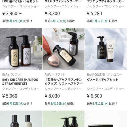
「room705（ルームナナマルゴ） 」
それはまだ存在しない、ホテルの一室
架空のホテルの一室での体験をイメージしたブランドです。日常
の中で非日常を体験できるライフスタイルアイテムを目指してい
ます。どんなホテルなのか。どんな部屋なのか。この世界のどこ
に生まれるのか。
心が少しだけ静まったり、いつもより五感や感性が拡張される体
験ができたり、日常の中で非日常が体験できる。そんな「働く大
人のためのプライベートルーム」をコンセプトにした、ホテルの
一室をイメージしながら全てのアイテムは作られています。
いつまでも健康な髪と頭皮を守るために