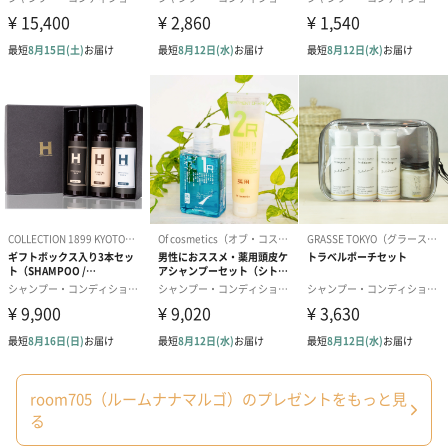
本体サイズ
長さ45mm×幅45mm×高さ190mm
本体重量
195g
パッケージ外
布製袋
装
パッケージ外
長さ55mm×幅55mm×高さ200mm
装サイズ
パッケージ全
210g
体重量
製造国
日本
使用上の注意
※オイルなどの成分を含む商品は、航空危険物に含ま
点・使用方法
れるため航空機に搭載することができません。そのた
め離島などの航空便を使用する地域にお住まいのかた
へお届けの場合は、船便に変更するため1週間前後お届
けが遅くなる可能性がございます。
room705（ルームナナマルゴ）のプレゼントをもっと見
る