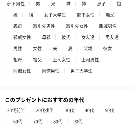
部下男性
弟
兄
妹
姉
息子
娘
姪
甥
女子大学生
部下女性
義父
義母
取引先男性
取引先女性
親戚男性
親戚女性
母親
彼氏
女友達
男友達
男性
女性
夫
妻
父親
彼女
祖母
祖父
上司女性
上司男性
同僚女性
同僚男性
男子大学生
このプレゼントにおすすめの年代
20代前半
20代後半
30代
40代
50代
60代
70代
80代
90代