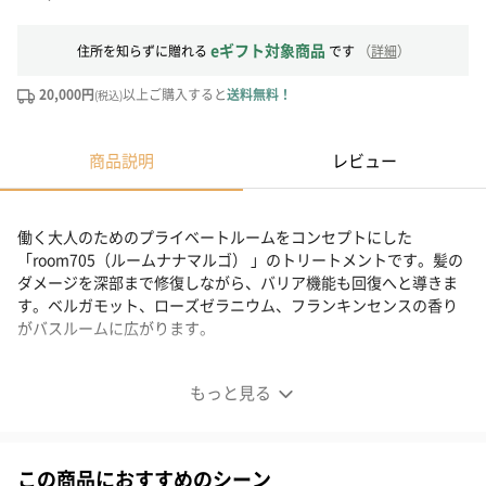
eギフト対象商品
住所を知らずに贈れる
です
（
詳細
）
20,000円
以上ご購入すると
送料無料！
(税込)
商品説明
レビュー
働く大人のためのプライベートルームをコンセプトにした
「room705（ルームナナマルゴ） 」のトリートメントです。髪の
ダメージを深部まで修復しながら、バリア機能も回復へと導きま
す。ベルガモット、ローズゼラニウム、フランキンセンスの香り
がバスルームに広がります。
髪を修復しながらバリア機能も回復させるトリートメント
もっと見る
三重奏のアロマが織りなす、特別なバスタイムを
この商品におすすめのシーン