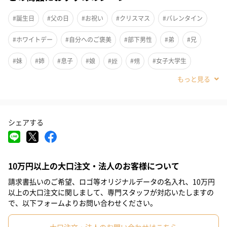
痛みを補修し、回復させるトリートメントです。ナノカプセル化
されたセラミドとコレステロール成分が、毛髪の深部まで浸透し
#誕生日
#父の日
#お祝い
#クリスマス
#バレンタイン
傷んだ髪を徹底的に補修します。みずみずしさを感じるしっとり
#ホワイトデー
#自分へのご褒美
#部下男性
#弟
#兄
した感触が特徴です。
#妹
#姉
#息子
#娘
#姪
#甥
#女子大学生
また肌の角質層に瞬時に浸透しバリア機能も回復へと導きます。
塗り始めから広がるスペシャルな香りは、洗い流したあともほの
#部下女性
#義父
#義母
#取引先男性
#取引先女性
かに残り、リラックス気分がバスタイムのあとも続いていく特別
#親戚男性
#親戚女性
#母親
#彼氏
#女友達
#男友達
なトリートメントです。
シェアする
#男性
#女性
#夫
#妻
#父親
#彼女
#祖母
#祖父
#上司女性
#上司男性
#同僚女性
#同僚男性
心地よい香りのハーモニー
10万円以上の大口注文・法人のお客様について
#男子大学生
#20代前半
#20代後半
#30代
#40代
気持ちを落ち着かせる、リラックス効果のあるベルガモット。感
請求書払いのご希望、ロゴ等オリジナルデータの名入れ、10万円
情や直感、想像力を高めるローズゼラニウム。心に静けさを生
#50代
#60代
#70代
#80代
#90代
以上の大口注文に関しまして、専門スタッフが対応いたしますの
み、瞑想にも使われるフランキンセンス。これら3種の香りが織り
で、以下フォームよりお問い合わせください。
なす特別な時間があなたのバスタイムを彩ります。身体が香りに
包まれる心地よさを、お楽しみください。