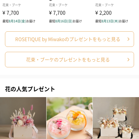
その他ご希望の本数も承りますのでお問い合わせください。
「ROSETIQUE by Miwako」
ROSETIQUE by Miwakoのプレゼントをもっと見る
日本発。お花に特化したライフスタイルブランド
花束・ブーケのプレゼントをもっと見る
フラワーデザイナーであるMiwakoが好きなこだわりのファッショ
ン・インテリア・スイーツ・ヘアケアコスメと花を融合させ、各
分野のスペシャリストとのコラボレーションで実現した、ジャパ
ンメイド・花に特化したオリジナルブランド商品です。
花の人気プレゼント
オリジナルローズシリーズ
新種バラ研究の第一人者で日本を代表する育種家の今井清氏（今
井ナーセリー）と資本業務提携を結び、2021年より国産バラの素