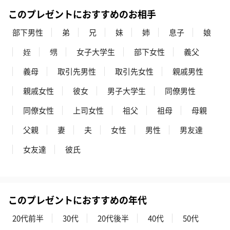
このプレゼントにおすすめのお相手
部下男性
弟
兄
妹
姉
息子
娘
姪
甥
女子大学生
部下女性
義父
義母
取引先男性
取引先女性
親戚男性
親戚女性
彼女
男子大学生
同僚男性
同僚女性
上司女性
祖父
祖母
母親
父親
妻
夫
女性
男性
男友達
女友達
彼氏
このプレゼントにおすすめの年代
20代前半
30代
20代後半
40代
50代