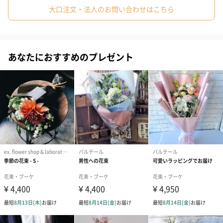
大口注文・法人のお問い合わせはこちら
#義父
#義母
#取引先男性
#取引先女性
#親戚男性
上品なピンクで、カップ咲きから花姿を変えながら咲ききると
10cmほどの巨大輪に。フルーティーの中にスパイシーで魅力的な
#親戚女性
#彼女
#男子大学生
#同僚男性
#同僚女性
ミルラー系の香り。高温期にも花が小さくならず、ステムもよく
伸び、樹勢も強い特徴が。
あなたにおすすめのプレゼント
#上司女性
#祖父
#祖母
#母親
#父親
#妻
#夫
#女性
#男性
#男友達
#女友達
#彼氏
#20代前半
#30代
#20代後半
#40代
#50代
#60代
#70代
MIWAKO
#80代
#90代
フラワーデザイナーMiwakoの名前がついたROSETIQUEを代表す
るバラ。薄いピンクで、縁に濃いピンクのぼかしが入り、ロゼッ
トが強く、シャクヤクにも似た切花のバラには珍しいガーデンロ
ーズ系の美しい花姿。香りも強く、ステムがよく伸び、樹勢が強
く生産性にも優れている。
育種家 今井清の最高傑作。