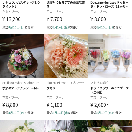
CHERRYTIQUE
淡い桜色、ほんのりとしたピンクのシャローカップ咲きで、葉が
小さく、フルーティーな強香が漂い、とげも少ないのも魅力。
BLANCTIQUE
清楚な花色で、ステムがすっくとよく伸び、スプレー率が高く、
とげが少ないのも魅力。アレンジにも最適な中輪のスプレー咲
き。
素敵な花言葉を添えて