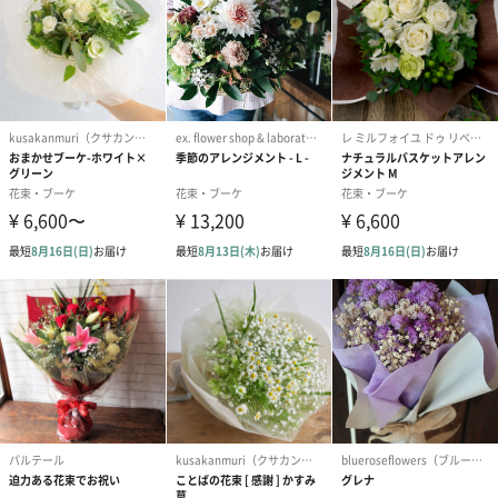
バラの色には花言葉があります。シーンに合わせるのもおすすめ
です。
■赤色 「あなたを愛してます」「愛情」「美」
■白色 「私はあなたにふさわしい」「深い尊敬」
■ピンク色 「しとやか」「上品」「可愛い人」「愛の誓い」
幅広いシーンで大活躍
使用しているバラは全て国産。美しく品格のある花姿、芳醇な香
り、丈夫な茎と花保ちの良さ、トゲの少ない扱いやすさにこだわ
った、プレゼントに最適なバラです。贈るお相手の年齢や、ご結
婚年月、お付き合い日数などに合わせて。誕生日、成人祝い、結
婚記念日、プロポーズなど、幅広いシーンでご利用いただけま
す。