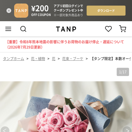
【重要】令和8年熊本地震の影響に伴うお荷物のお届け停止・遅延について
（2026年7月29日更新）
タンプホーム
>
花・植物
>
花
>
花束・ブーケ
>
【タンプ限定】本数オーダ
1
/
17