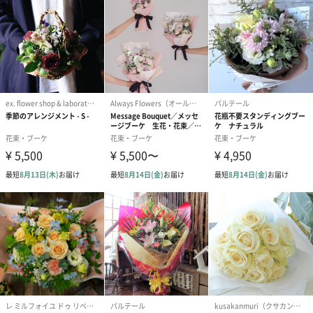
AROMATIQUE
少し濃いピンクのロゼット咲きで、Miwakoが好むバラの女王イブ
ピアジェに似たダマスク系の香水のような香り。イブピアジェよ
り丈夫で花持ちがよいとも言われ、少々硬い蕾でも咲ききる生命
力も特徴。
ROUGETIQUE
権威ある品評会で「令和の赤バラ」と称号がついた大変美しい大
輪の赤バラです。少しウェーブのかかったワインレッドで、花姿
や葉色が美しく、花弁数が多く、ボリューム感があります。花保
ちもよく、花首が短いので葉と花のバランスが優れています。
※こちらのバラは香りがしません。