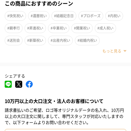
この商品におすすめのシーン
年齢や記念日など、数字を大切にしてプレゼントできます。ラッ
#快気祝い
#還暦祝い
#結婚記念日
#プロポーズ
#内祝い
ピングは“ROSETIQUE×タンプ”オリジナルデザイン。シンプルで
上質感があり、バラをさらに美しく魅せるデザインです。
#親孝行
#昇進祝い
#卒業祝い
#開業祝い
#成人祝い
#送別会
#新築祝い
#出産内祝い
#結婚内祝い
バラのカラーは全6種類
#その他内祝い
#法人
#お歳暮
#古希祝い
#喜寿祝い
美しく品格のある花姿、芳醇な香り、丈夫な茎と花保ちの良さ、
#米寿祝い
#クリスマス
#結婚祝い
#母の日
#父の日
トゲの少ない扱いやすさにこだわった、フラワーデザイナー目線
シェアする
#お祝い
#お礼
#記念日
#パーティー
#サプライズ
のバラ、ピンク系4品種（Miwako、AROMATIQUE、
ROSETIQUE、CHERRYTIQUE）とレッド系1品種（ROUGETIQUE）
#お中元
#誕生日
#バレンタイン
#ホワイトデー
とホワイト系1品種（BLANCTIQUE）です。お相手のイメージに合
う色をお選びいただけます。
10万円以上の大口注文・法人のお客様について
#敬老の日
#入学祝い
#就職祝い
#引っ越し祝い
請求書払いのご希望、ロゴ等オリジナルデータの名入れ、10万円
#自分へのご褒美
#退職祝い
#部下男性
#弟
#兄
#妹
以上の大口注文に関しまして、専門スタッフが対応いたしますの
で、以下フォームよりお問い合わせください。
ROSETIQUE
#姉
#息子
#娘
#姪
#甥
#女子大学生
#部下女性