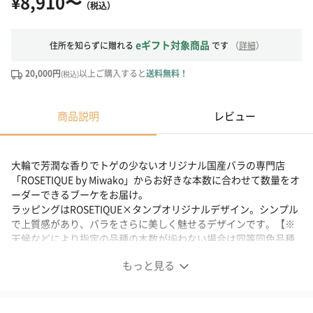
¥8,910〜
（税込）
eギフト対象商品
住所を知らずに贈れる
です
（
詳細
）
20,000円
以上ご購入すると
送料無料！
(税込)
商品説明
レビュー
大輪で芳潤な香りでトゲの少ないオリジナル国産バラの専門店
「ROSETIQUE by Miwako」からお好きな本数に合わせて数量をオ
ーダーできるブーケをお届け。
ラッピングはROSETIQUE×タンプオリジナルデザイン。シンプル
で上質感があり、バラをさらに美しく魅せるデザインです。【※
天候などにより指定の品種の本数が揃わない場合は同等同色品種
に代わる場合がございます。】
もっと見る
お好きな本数に合わせて数量をオーダーできるブーケ