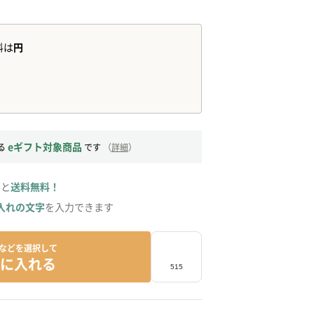
eギフト対象商品
る
です
（
詳細
）
ると
送料無料！
入れの文字
を入力できます
などを選択して
に入れる