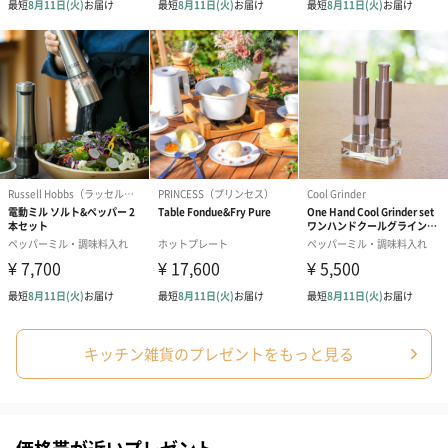
商品詳細情報
成分/原材料
【トレーニングバンド】
材質：合成ゴム
【プロテインシェイカー】
本体：ポリプロピレン
カラビナ：ステンレス
サイズ（幅・
【トレーニングバンド】
奥行き・高
80mm・47mm・180mm
さ）
【プロテインシェイカー】
直径100mm×高さ210mm
重さ/内容量
【トレーニングバンド】
138g
【プロテインシェイカー】
600ml
外装の形状
【トレーニングバンド】
キッチン雑貨のプレゼントをもっと見る
ヘッダ付き四角い紙箱
【プロテインシェイカー】
透明のPP袋
製造国
【トレーニングバンド】
台湾
価格帯が近いプレゼント