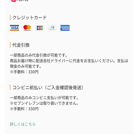
円）
り〜 3号（86
クレジットカード
スキンケアグッズ
スキンケアグッズを同梱してお届けします。
代金引換
一部商品のみ代金引換が可能です。
商品お届け時に配送会社ドライバーに代金をお支払いください。支払は
現金のみ可能です。
※手数料：330円
コンビニ前払い（ご入金確認後発送）
一部商品のみコンビニ支払いが可能です。
ハンドクリーム3本セッ
シャワージェル＆ハン
シャワージェ
※セブンイレブンは取り扱いできません。
ト【ありがとう】
ドクリーム（ピンクグ
ドクリーム（
※手数料：330円
（1,100円）
レープフルーツ）
ッシュローズ）（
（2,145円）
円）
詳しくはこちら