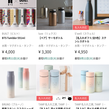
1つのバンドで2つの異なる強度でトレーニングが出来るエクリア
スポーツ“トレーニングバンド”です。
ハードに腕も足もトレーニングできるエクストラストロングタイ
プです。
2つの異なる強度を選ぶことが出来るので、トレーニング方法や筋
力に合わせたトレーニングが可能です。
これ一本で上半身から下半身まで、全身のトレーニングが可能で
す。
トレーニング方法がわかるトレーニングブックが付いています。
部屋のインテリアなどに馴染むカラーリングを採用しています。
本格的に鍛えたい方へ
●本体サイズ：約 W42×H300mm