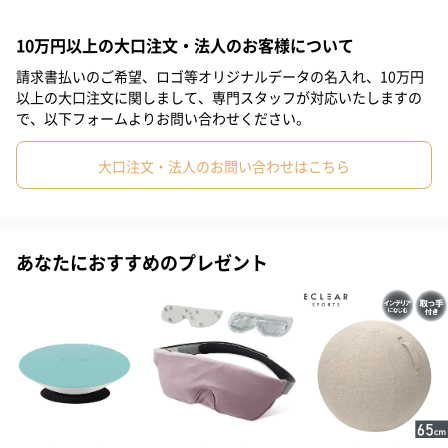
#40代
#50代
#60代
#70代
日頃の感謝を込めて大切なあの人へ贈り物をしませんか？
10万円以上の大口注文・法人のお客様について
請求書払いのご希望、ロゴ等オリジナルデータの名入れ、10万円
以上の大口注文に関しまして、専門スタッフが対応いたしますの
筋トレ好きに贈るプロテインシェイカー＆トレーニングバ
で、以下フォームよりお問い合わせください。
ンドセット| TANP HOBBY
大口注文・法人のお問い合わせはこちら
筋トレにハマっているあの人へ贈りたいタンプ限定ギフトセッ
ト。
自分らしさを大切にする大人のライフスタイルに溶け込むトレー
あなたにおすすめのプレゼント
ニングシリー「ECLEAR SPORTS」から1つのバンドで2つの異なる
強度でトレーニングが出来るエクリア スポーツ“トレーニングバン
ドと、「SmartShake（スマートシェイク）」からデザイン性にこ
だわったスポーツマン専用のシェイカーボトルのセットです。
TANP HOBBYとは？