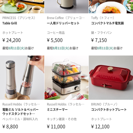
個別に運ぶ手間を省いた３層構造で複数回分のプロテイン、サ
プリメント、通常の飲み物を同時携帯可能。
さらに独自の漏れ防止技術、プロテインが数シェイクでしっか
りと混ざり、ダマになりにくく、ダマになったプロテインも飲み
口に流れずしっかりキャッチしワンプッシュで飲める特許出願中
のスナップオン-ストレーナー採用。
サイドの表示単位もml（ミリリットル）とoz（オンス）のダブ
ルの目盛りで海外製のプロテインでも分量の間違いを防ぎます。
素材にも徹底的にこだわることにより非毒性（BPA、DEHPフリ
ー）はもちろん電子レンジ、食洗機、冷蔵庫での使用を可能にし
ました。
また複数のカラーを組み合わせることにより自分だけのカラー
リングもお楽しみ頂けます。