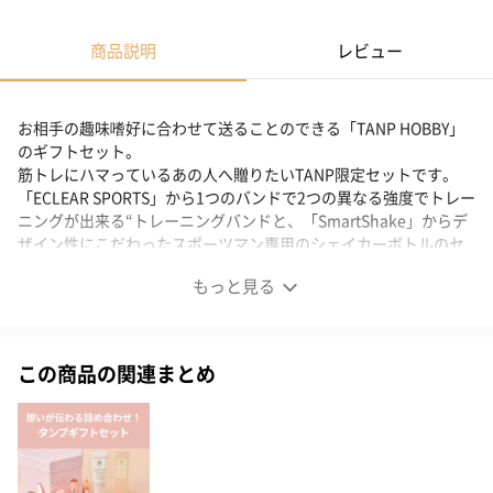
商品説明
レビュー
お相手の趣味嗜好に合わせて送ることのできる「TANP HOBBY」
のギフトセット。
筋トレにハマっているあの人へ贈りたいTANP限定セットです。
「ECLEAR SPORTS」から1つのバンドで2つの異なる強度でトレー
ニングが出来る“トレーニングバンドと、「SmartShake」からデ
ザイン性にこだわったスポーツマン専用のシェイカーボトルのセ
ットです。
もっと見る
あの人の“好きなもの”は？ 喜ぶ顔が浮かぶギフトセット
この商品の関連まとめ
お相手の趣味嗜好に沿ったカテゴライズでギフトセットをご提案
する【TANP HOBBY】がTANPに新登場。
「グルメ好き」ではなく、「コーヒー好き」といったように、趣