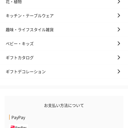
花・植物
アールグレイ（HAPPY
アールグレイティー
フルーツティー
BIRTHDAY TO YOU）
（660円）
円）
キッチン・テーブルウェア
（660円）
趣味・ライフスタイル雑貨
ベビー・キッズ
スイーツ
ギフトカタログ
スイーツを同梱してお届けいたします。ギフトへの＋αにおすすめ
です。
ギフトデコレーション
お支払い方法について
PayPay
ゼリーバウム カット
麦わらパンダバウム
3層デザート 
（レモン＆紅茶）（432
（バナナ味）（540円）
ェ〜国産フル