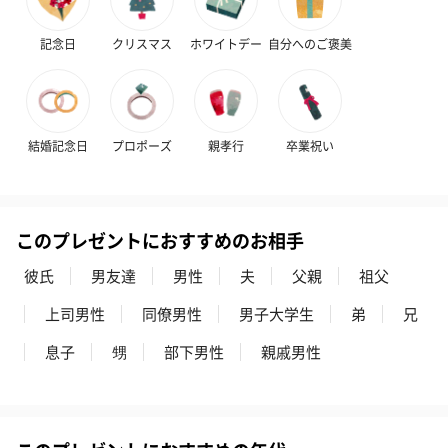
記念日
クリスマス
ホワイトデー
自分へのご褒美
結婚記念日
プロポーズ
親孝行
卒業祝い
プリザーブドフラワー
プリザーブドフラワー
アミュレット 
ブーケ（ピンク）
ブーケ（ブルー）
ク）（1,500円
（2,580円）
（2,580円）
このプレゼントにおすすめのお相手
彼氏
男友達
男性
夫
父親
祖父
ぬいぐるみ
上司男性
同僚男性
男子大学生
弟
兄
愛らしいぬいぐるみを同梱してお届けします。
誕生日・記念日・出産祝いなどのシーンにおすすめです。
息子
甥
部下男性
親戚男性