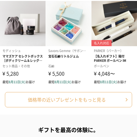
メッセージカード（通常・写真・グリーティング）
誕生日や結婚祝い・出産祝いなど、様々なシーンのメッセージカ
ードを同梱します。
メッセージカードや封筒のデザインは一部変更する場合がありま
す。
価格帯の近いプレゼントをもっと見る
写真付きメッセージカ
写真付きメッセージカ
【誕生日】Hap
ード（680円）
ード（Thank you）ピ
Birthday ホ
ンク（680円）
刷なし）（11
ギフトを最高の体験に。