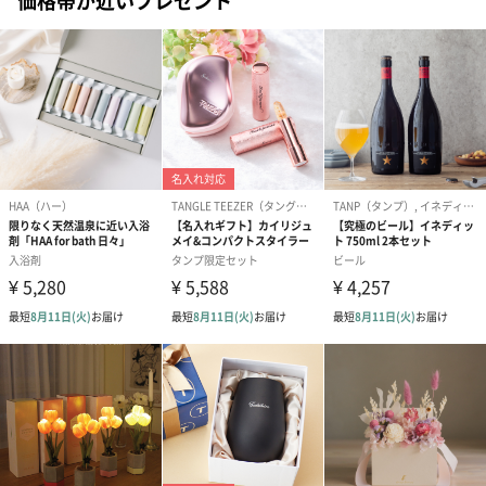
【プロテインシェイカー】
中国
お届け内容・
・トレーニングバンド本体×1
セット状態
・トレーニングブック×1
・プロテインシェイカー
商品オプション情報
お届けボックスオプション
配送用のダンボールを装飾いたします。お相手のご住所に直接お
送りする際に人気のオプションです。お相手に直接手渡しする場
合は、紙袋との併用もおすすめです。