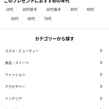
このプレゼントにおすすめの年代
10代
20代前半
20代後半
30代
40代
50代
60代
70代
フラワーテディベア
テディベア（バニラ）
テディベア（
（2,390円）
（1,760円）
ル）（1,760円
カテゴリーから探す
コスメ・ビューティー
紅茶・コーヒー・スイーツ
紅茶・コーヒー・スイーツを同梱してお届けいたします。ギフト
食品・スイーツ
への＋αにおすすめです。
ファッション
アクセサリー
インテリア