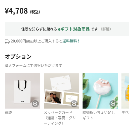
¥4,708
（税込）
eギフト対象商品
住所を知らずに贈れる
です
（
詳細
）
20,000円
以上ご購入すると
送料無料！
(税込)
オプション
購入フォームにて選択いただけます
紙袋
メッセージカード
結婚祝いちょい足し
生花
（通常・写真・グリ
ギフト
ーティング）