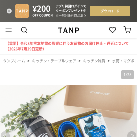
【重要】令和8年熊本地震の影響に伴うお荷物のお届け停止・遅延について
（2026年7月29日更新）
タンプホーム
>
キッチン・テーブルウェア
>
キッチン雑貨
>
水筒・マグボ
1
/
25