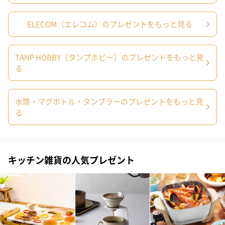
NEON Pink
ELECOM（エレコム）のプレゼントをもっと見る
NEON Blue
TANP HOBBY（タンプホビー）のプレゼントをもっと見
る
「SmartShake（スマートシェイク）」
水筒・マグボトル・タンブラーのプレゼントをもっと見
世界60ヶ国以上で発売されプロテインシェイカーの概念を
る
変えた「SmartShake」日本初上陸！
世界中のプロテインシェイカーの概念を変えた
「SmartShake（スマートシェイク）」は世界60ヶ国以上で発売
キッチン雑貨の人気プレゼント
され数多くの多くのプロアスリート、フィットネス、スポーツ関
係者はもちろん、美容と健康に気を使うハリウッドセレブも愛用
中。
そのスタイリッシュなカラーとデザインはプロテインをこっそ
り飲むことから人前で飲むことにカルチャーを変えたほど。