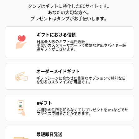
タンプはギフトに特化したECサイトです。
結婚祝いちょい足しギフト
あなたの大切な方へ。
結婚祝いギフトへの＋αにおすすめです。新生活を彩るギフトオプ
プレゼントはタンプがお手伝いします。
ションをご用意いたしました。
商品と同梱してお届けいたします。
ギフトにおける信頼
日本最大級のギフト専門通販
手厚いカスタマーサポートで柔軟な対応やバイヤー厳
選ギフトがございます。
オーダーメイドギフト
ギフトシーンに合わせた豊富なオプションで特別な日
を彩るカスタマイズが可能です。
ブライダルロリポップ
ブライダルロリポップ
今治タオルケ
ドレス（いちご味)
タキシード（コーラ味)
ンドタオル・
eギフト
（1,122円）
（1,122円）
タオル）（3,4
お相手の住所を知らなくてもプレゼントをsnsなどでサ
プライズで贈ることができます。
生花
最短即日発送
生花のブーケを同梱します。