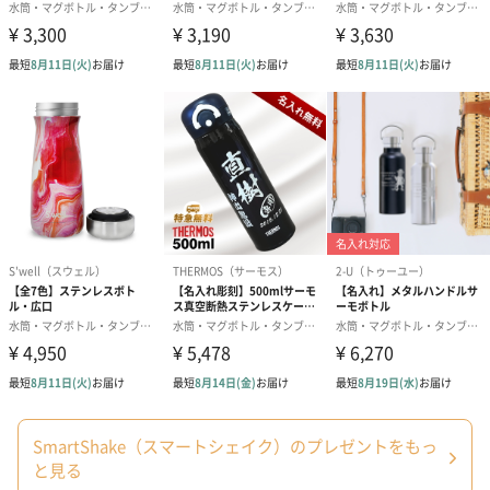
蓋の開閉もラクラク
フタの開閉も簡単に行うことができます。ロゴがあるのもポイン
ト。
カラー5色
Black
White
SmartShake（スマートシェイク）のプレゼントをもっ
NEON Green
と見る