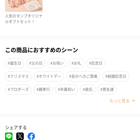
味嗜好のカテゴリを絞ることで、よりお相手の顔が浮かびやすい
ギフトセットをご提案します。
人気のタンプオリジナ
ルギフトセット！
親しいお相手に贈る「好きなもの」のイメージが広がるギフトセ
ットをラインナップしました。
あの人が喜ぶものはなんだろう？と考えるあなたをサポートしま
この商品におすすめのシーン
#誕生日
#父の日
#お祝い
#お礼
#記念日
#クリスマス
#ホワイトデー
#自分へのご褒美
#結婚記念日
TANP HOBBY特集ページ
#プロポーズ
#親孝行
#卒業祝い
#彼氏
#男友達
TANP HOBBYオリジナルのギフトボックス
#男性
#夫
#父親
#祖父
#上司男性
#同僚男性
#男子大学生
#弟
#兄
#息子
#甥
#部下男性
蓋の表にロゴ、内側には「#TANP HOBBY」と入った企画オリジナ
シェアする
#親戚男性
#10代
#20代前半
#20代後半
#30代
ルのギフトボックスでお届けいたします。