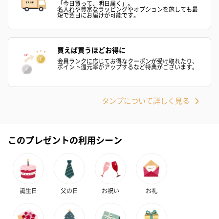
「今日買って、明日届く」。
※9-15時にご注文いただく場合、最短のお届け可能日が通常より
名入れや豊富なラッピングやオプションを施しても最
短で翌日にお届けが可能です。
も1日遅くなります。
買えば買うほどお得に
会員ランクに応じてお得なクーポンが受け取れたり、
ポイント還元率がアップするなど特典がございます。
タンプについて詳しく見る
シーズンブーケ（ひま
ブーケ（ホワイトグリ
ブーケ（ピン
わり）（1,880円）
ーン）（1,650円）
（1,650円）
このプレゼントの利用シーン
ドライフラワー・プリザーブドフラワー
自然のお花で作ったドライフラワー・プリザーブドフラワーを同
梱します。
誕生日
父の日
お祝い
お礼
一部花材が写真と異なる場合がございます。予めご了承くださ
い。パッケージに入れてお届けします。