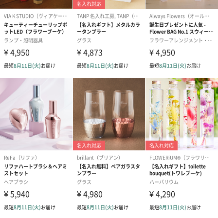
ダンボール装飾（ひま
ダンボール装飾（チュ
ダンボール装
わり）（720円）
ーリップ）（720円）
イトピンク×
ト）（580円）
紙袋
お渡し用の紙袋です。
商品に合わせたサイズをお届けします。
あり（280円）