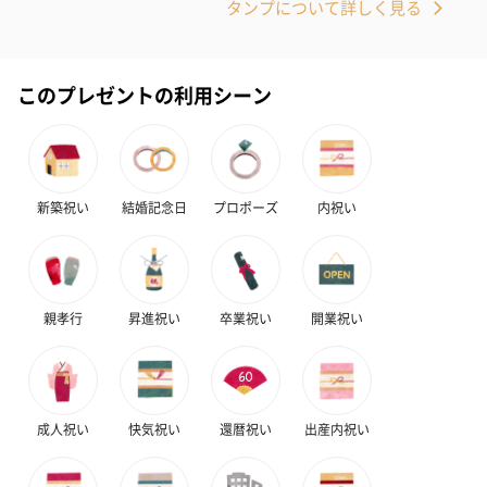
タンプについて詳しく見る
このプレゼントの利用シーン
アールグレイ（HAPPY
アールグレイティー
フルーツティー
BIRTHDAY TO YOU）
（660円）
円）
新築祝い
結婚記念日
プロポーズ
内祝い
（660円）
親孝行
昇進祝い
卒業祝い
開業祝い
スイーツ
スイーツを同梱してお届けいたします。ギフトへの＋αにおすすめ
です。
成人祝い
快気祝い
還暦祝い
出産内祝い