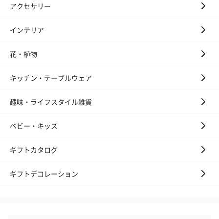
アクセサリー
キャンドル・お香を同梱してお届けいたします。
インテリア
花・植物
キッチン・テーブルウェア
趣味・ライフスタイル雑貨
フラッグカプセル：イ
フラッグカプセル：イ
ショートイン
ンセンススティック
ンセンススティック
（GRAPE AND
ベビー・キッズ
（END）（880円）
（St.OSMANTHUS）
（880円）
（880円）
ギフトカタログ
ギフトデコレーション
お酒
お酒を同梱してお届けいたします。
※20歳未満の方への酒類の販売はいたしません。