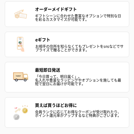
愛らしいぬいぐるみを同梱してお届けします。
オーダーメイドギフト
誕生日・記念日・出産祝いなどのシーンにおすすめです。
ギフトシーンに合わせた豊富なオプションで特別な日
を彩るカスタマイズが可能です。
eギフト
お相手の住所を知らなくてもプレゼントをsnsなどでサ
プライズで贈ることができます。
最短即日発送
フラワーテディベア
テディベア（バニラ）
テディベア（
（2,390円）
（1,760円）
ル）（1,760円
「今日買って、明日届く」。
名入れや豊富なラッピングやオプションを施しても最
短で翌日にお届けが可能です。
買えば買うほどお得に
紅茶・コーヒー・スイーツ
会員ランクに応じてお得なクーポンが受け取れたり、
紅茶・コーヒー・スイーツを同梱してお届けいたします。ギフト
ポイント還元率がアップするなど特典がございます。
への＋αにおすすめです。