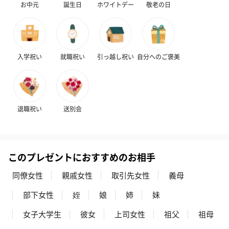
お中元
誕生日
ホワイトデー
敬老の日
ハンドクリーム3本セッ
シャワージェル＆ハン
シャワージェ
ト【ありがとう】
ドクリーム（ピンクグ
ドクリーム（
（1,100円）
レープフルーツ）
ッシュローズ）（
（2,145円）
円）
入学祝い
就職祝い
引っ越し祝い
自分へのご褒美
リラックスグッズ
リラックスグッズを同梱してお届けします。
退職祝い
送別会
このプレゼントにおすすめのお相手
同僚女性
親戚女性
取引先女性
義母
部下女性
姪
娘
姉
妹
かき氷入浴剤4点セット
かき氷入浴剤4点セット
バスフラワー
（ブルー）（748円）
（イエロー）（748円）
【Thank you】
女子大学生
彼女
上司女性
祖父
祖母
円）