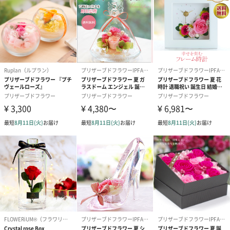
原材料
・素材：プラスチック
・内容物：花材、シリコン樹脂
本体サイズ
幅80mm×奥行35mm×高さ100mm（リボンの長さ
110mm）
本体重量
約45g
パッケージ外
直方体化粧箱
装
パッケージ外
幅75mm×奥行50mm×高さ100mm
装サイズ
保存方法
・商品に付属する注意書きをご熟読の上、ご利用下さ
い。
・使用しているお花には個体差がございます。また、1
点1点手作りしておりますので、花材の配置も若干異な
ります。あらかじめご了承下さい。
・本品は観賞用であり食品ではございません。誤飲等
を防ぐため、お子様やペットの手の届かないところに
保管して下さい。
・万が一飲んだ場合や皮膚や目に異常を感じた時は、
すぐに医師に相談し診察を受けて下さい。
・破損や処分の際は、お住まいの自治体の区分に従っ