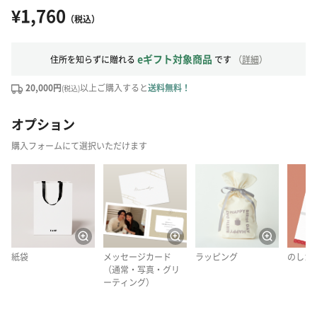
¥1,760
（税込）
eギフト対象商品
住所を知らずに贈れる
です
（
詳細
）
20,000円
以上ご購入すると
送料無料！
(税込)
オプション
購入フォームにて選択いただけます
紙袋
メッセージカード
ラッピング
のしカ
（通常・写真・グリ
ーティング）