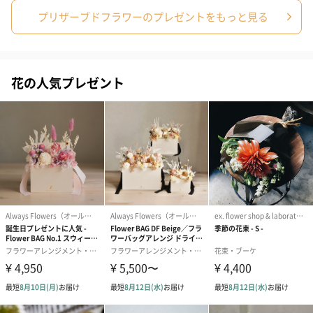
プリザーブドフラワーのプレゼントをもっと見る
誕生日や結婚祝い・出産祝いなど、様々なシーンのメッセージカ
ードを同梱します。
メッセージカードや封筒のデザインは一部変更する場合がありま
す。
花の人気プレゼント
写真付きメッセージカ
写真付きメッセージカ
【誕生日】Hap
ード（680円）
ード（Thank you）ピ
Birthday ホ
ンク（680円）
刷なし）（11
ラッピング
ギフトラッピングを施してお届けいたします。