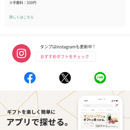
※手数料：330円
詳しくはこちら
いぶりがっことチーズ
ごろっとうまみ チーズ
しょっつるナッ
のオイル漬（981円）
のオイル漬（塩麹&レモ
円）
ン）（981円）
タンプはInstagramも更新中！
おすすめギフトをチェック