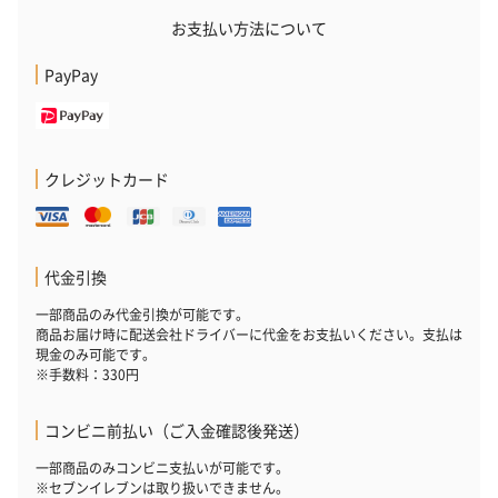
お支払い方法について
PayPay
クレジットカード
プレミアムビール イネ
酔鯨 純米吟醸 吟麗
実楽山田錦 
ディット（712円）
（704円）
酒（655円）
代金引換
一部商品のみ代金引換が可能です。
おつまみ・その他
商品お届け時に配送会社ドライバーに代金をお支払いください。支払は
お酒にぴったりのおつまみ・サプリを同梱してお届けいたしま
現金のみ可能です。
す。
※手数料：330円
コンビニ前払い（ご入金確認後発送）
一部商品のみコンビニ支払いが可能です。
※セブンイレブンは取り扱いできません。