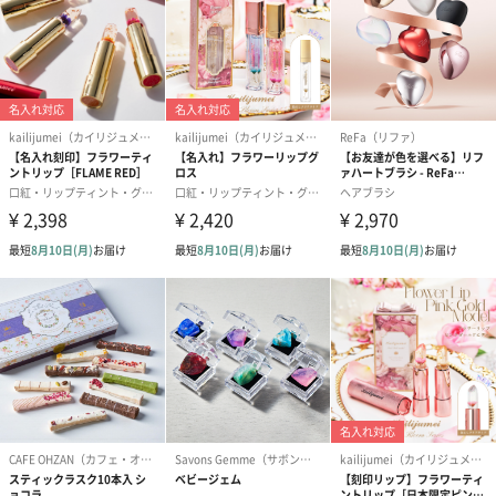
ドレス（いちご味)
タキシード（コーラ味)
（2,420円）
（1,122円）
（1,122円）
生花
生花のブーケを同梱します。
※9-15時にご注文いただく場合、最短のお届け可能日が通常より
も1日遅くなります。
シーズンブーケ（ひま
ブーケ（ホワイトグリ
ブーケ（ピン
わり）（1,880円）
ーン）（1,650円）
（1,650円）