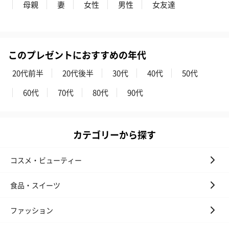
母親
妻
女性
男性
女友達
ハンドタオル・ハンカチ
このプレゼントにおすすめの年代
ハンドタオル・ハンカチを同梱してお届けいたします。ギフトへ
の＋αにおすすめです。
20代前半
20代後半
30代
40代
50代
60代
70代
80代
90代
カテゴリーから探す
コスメ・ビューティー
花束ハンドタオル（ピ
花束ハンドタオル（ブ
花束ハンドタ
ンク）（1,760円）
ルー）（1,760円）
ワイト）（1,7
食品・スイーツ
ファッション
キャンドル・お香