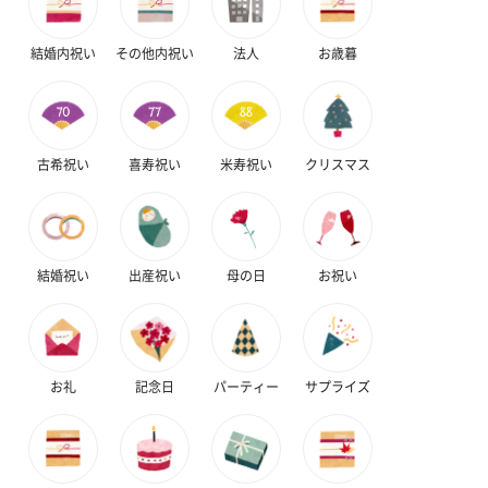
結婚内祝い
その他内祝い
法人
お歳暮
ゼリーバウム カット
麦わらパンダバウム
3層デザート 
（レモン＆紅茶）（432
（バナナ味）（540円）
ェ〜国産フル
古希祝い
喜寿祝い
米寿祝い
クリスマス
円）
り〜 3号（86
スキンケアグッズ
結婚祝い
出産祝い
母の日
お祝い
スキンケアグッズを同梱してお届けします。
お礼
記念日
パーティー
サプライズ