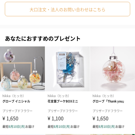
さい。サイズもスペースを取らないコンパクトなサイズなので、
大口注文・法人のお問い合わせはこちら
#引っ越し祝い
#自分へのご褒美
#退職祝い
#送別会
デスクの片隅やドア、窓辺などさりげなくお部屋のアクセントと
して飾ることができます。クリスマスの時にはツリーに飾った
#同僚女性
#親戚女性
#取引先女性
#義母
#部下女性
り、リース代わりに玄関に飾ったりしても楽しめますね。
#姪
#娘
#姉
#妹
#女子大学生
#彼女
#上司女性
あなたにおすすめのプレゼント
#祖父
#祖母
#母親
#妻
#女性
#男性
#女友達
性別を問わず楽しめるインテリア
#20代前半
#20代後半
#30代
#40代
#50代
#60代
あらゆるギフトシーンに最適で、年齢や性別を問わず幅広い世代
#70代
#80代
#90代
に好評をいただいておりますが、特に20～30代の女性に人気で
す。お手入れが要らないので、忙しいけど癒しを求める方のイン
テリアとしておすすめです。
選べるカラーは3種類
BLUE