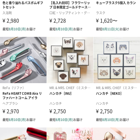
絵本&うさぎ（ピンク）
ノンカフェインフルー
葉酸入りデカ
（2,702円）
ツティー（562円）
ヒー（875円）
結婚祝いちょい足しギフト
結婚祝いギフトへの＋αにおすすめです。新生活を彩るギフトオプ
ションをご用意いたしました。
商品と同梱してお届けいたします。
ブライダルロリポップ
ブライダルロリポップ
夫婦箸と箸置