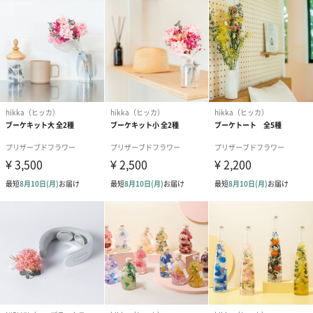
YELLOW
PINKGREEN
注意事項
・商品に付属する注意書きをご熟読の上、ご利用下さい。
・使用しているお花には個体差がございます。また、1点1点手作
りしておりますので、花材の配置も若干異なります。あらかじめ
ご了承下さい。
・本品は観賞用であり食品ではございません。誤飲等を防ぐた
め、お子様やペットの手の届かないところに保管して下さい。
・万が一飲んだ場合や皮膚や目に異常を感じた時は、すぐに医師
に相談し診察を受けて下さい。
・破損や処分の際は、お住まいの自治体の区分に従って下さい。