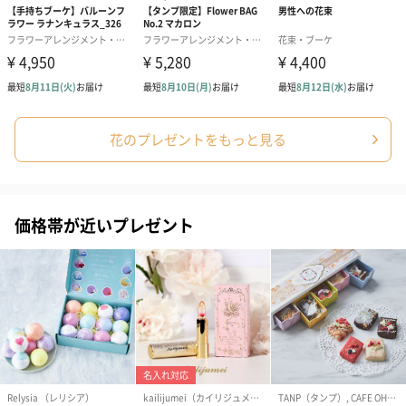
結婚祝い（御結婚御
出産祝い（御出産御
内祝い_蝶結び
花のプレゼントをもっと見る
祝）（110円）
祝）（110円）
（110円）
出産祝いちょい足しギフト
価格帯が近いプレゼント
出産祝いギフトへの＋αにおすすめです。お母様にもお子様にも嬉
しいギフトオプションをご用意いたしました。
商品と同梱してお届けいたします。