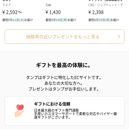
ドライフラワー・プリザーブドフラワー
自然のお花で作ったドライフラワー・プリザーブドフラワーを同
梱します。
一部花材が写真と異なる場合がございます。予めご了承くださ
い。パッケージに入れてお届けします。
価格帯の近いプレゼントをもっと見る
ギフトを最高の体験に。
タンプはギフトに特化したECサイトです。
あなたの大切な方へ。
プレゼントはタンプがお手伝いします。
プリザーブドフラワー
プリザーブドフラワー
アミュレット 
ブーケ（ピンク）
ブーケ（ブルー）
ク）（1,500円
（2,580円）
（2,580円）
ギフトにおける信頼
日本最大級のギフト専門通販
手厚いカスタマーサポートで柔軟な対応やバイヤー厳
選ギフトがございます。
ぬいぐるみ