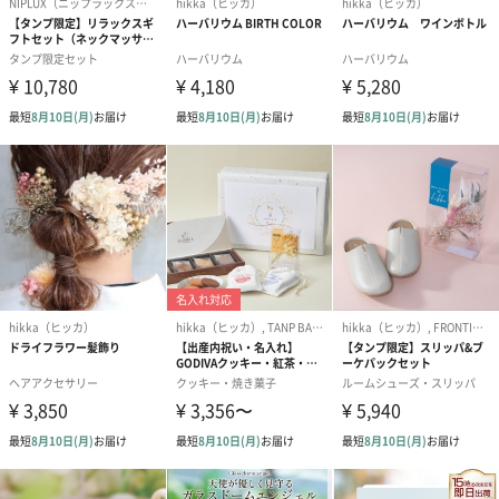
・一点ずつ手作りであり、自然のものを使用しているため色合い
や形には個体差があります。
また、実物に近い色の写真を使用しておりますが、ご使用の液晶
画面により実物の色と異なって見える場合がございます。
「hikka（ヒッカ）」
2017年に「花を味方に」をブランドメッセージに誕生した、舞い
上がる花びらのようにひとりひとりの飛躍を願うお花のプロダク
トブランドです。ハーバリウムを中心に、お花にまつわるインテ
リア、コスメ、アクセサリーなど、暮らしが楽しくなるアイテム
を提案しています。手にとったひとの人生が、すこし上向きにな
りますように。
商品詳細情報