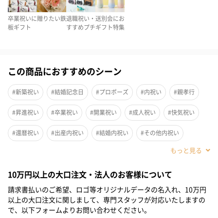
卒業祝いに贈りたい鉄
退職祝い・送別会にお
板ギフト
すすめプチギフト特集
美しさが長く続くドライフラワーとプリザーブドフラワーを、ミ
この商品におすすめのシーン
ニサイズのブーケにしてぎゅっと詰め込んだオーナメントです。
花のブーケがまるで水中で浮遊しているような、季節を問わず飾
#新築祝い
#結婚記念日
#プロポーズ
#内祝い
#親孝行
ることができる新感覚のインテリアです。クリスマスのオーナメ
#昇進祝い
#卒業祝い
#開業祝い
#成人祝い
#快気祝い
ントからインスピレーションを受け、ハーバリウムともスワッグ
とも違う雰囲気が魅力です。
#還暦祝い
#出産内祝い
#結婚内祝い
#その他内祝い
#法人
#お歳暮
#古希祝い
#喜寿祝い
#米寿祝い
世界に一つだけのデザイン
10万円以上の大口注文・法人のお客様について
#クリスマス
#結婚祝い
#出産祝い
#母の日
#お祝い
請求書払いのご希望、ロゴ等オリジナルデータの名入れ、10万円
#お礼
#記念日
#パーティー
#サプライズ
#お中元
hikkaのアイテムは手作業でひとつひとつアレンジしており、ひと
以上の大口注文に関しまして、専門スタッフが対応いたしますの
で、以下フォームよりお問い合わせください。
つとして同じものがありません。1点物の商品としてお楽しみくだ
#誕生日
#ホワイトデー
#敬老の日
#入学祝い
#就職祝い