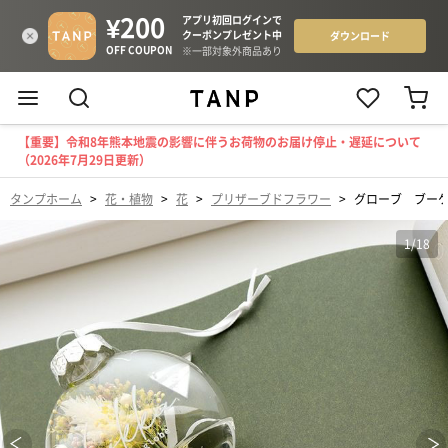
【重要】令和8年熊本地震の影響に伴うお荷物のお届け停止・遅延について
（2026年7月29日更新）
タンプホーム
>
花・植物
>
花
>
プリザーブドフラワー
>
グローブ ブー
1
/
18