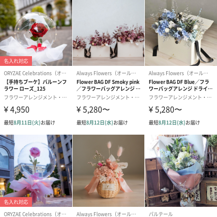
コットン巾着 【誕生
コットン巾着 【誕生
コットン巾着 
日】（グレー）M（550
日】（スモーキーピン
とう】 M（55
円）
ク）M（550円）
のしカード
商品の形質上、のしを直接添付できない商品にのし風のカードを
同梱します。
※のし下はご記入いただけません。
※カードのデザインは一部変更する場合があります。