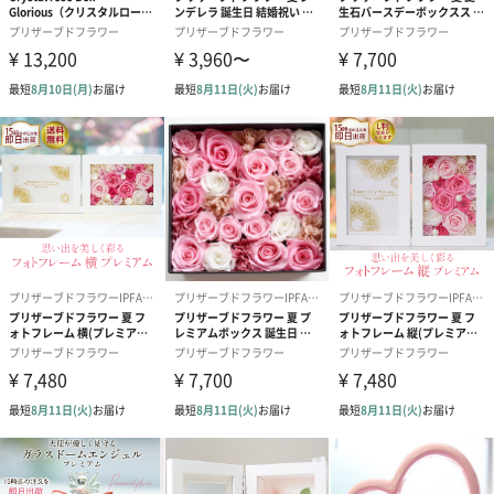
て下さい。
製造国
日本（熊本県）
注意事項・使
・商品に付属する注意書きをご熟読の上、ご利用下さ
用方法
い。
・使用しているお花には個体差がございます。また、1
点1点手作りしておりますので、花材の配置も若干異な
ります。あらかじめご了承下さい。
・本品は観賞用であり食品ではございません。誤飲等
を防ぐため、お子様やペットの手の届かないところに
保管して下さい。
・万が一飲んだ場合や皮膚や目に異常を感じた時は、
すぐに医師に相談し診察を受けて下さい。
・破損や処分の際は、お住まいの自治体の区分に従っ
て下さい。
・一点ずつ手作りであり、自然のものを使用している
ため色合いや形には個体差があります。
また、実物に近い色の写真を使用しておりますが、ご
使用の液晶画面により実物の色と異なって見える場合
がございます。
注意事項・配
保存液にシリコン樹脂が含まれ、シリコン樹脂が可燃
送について
性があり、航空危険物に含まれるため航空機に搭載す
ることができません。そのため離島などの航空便を使
用する地域にお住まいのかたへお届けの場合は、船便