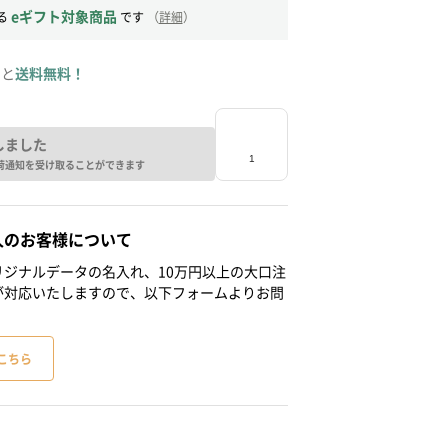
eギフト対象商品
る
です
（
詳細
）
ると
送料無料！
しました
荷通知を受け取ることができます
人のお客様について
ジナルデータの名入れ、10万円以上の大口注
が対応いたしますので、以下フォームよりお問
こちら