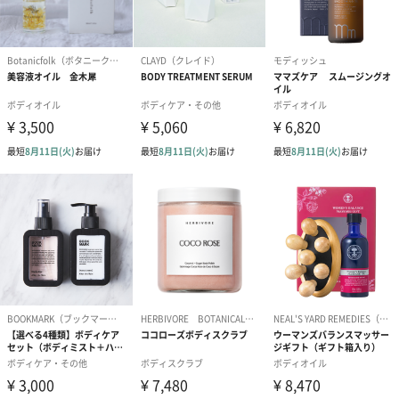
使用期限
留意事項
※こちらの商品は並行輸入品です。
※オイルなどの成分を含む商品は、航空危険物に含ま
れるため航空機に搭載することができません。そのた
め離島などの航空便を使用する地域にお住まいのかた
へお届けの場合は、船便に変更するため1週間前後お届
けが遅くなる可能性がございます。
商品オプション情報
お届けボックスオプション
配送用のダンボールを装飾いたします。お相手のご住所に直接お
送りする際に人気のオプションです。お相手に直接手渡しする場
合は、紙袋との併用もおすすめです。