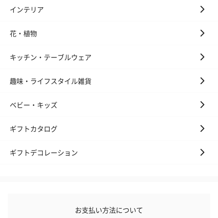
インテリア
スイーツ
花・植物
スイーツを同梱してお届けいたします。ギフトへの＋αにおすすめ
です。
キッチン・テーブルウェア
趣味・ライフスタイル雑貨
ベビー・キッズ
ギフトカタログ
ゼリーバウム カット
麦わらパンダバウム
3層デザート 
ギフトデコレーション
（レモン＆紅茶）（432
（バナナ味）（540円）
ェ〜国産フル
円）
り〜 3号（86
スキンケアグッズ
お支払い方法について