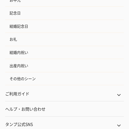
（END）（880円）
（St.OSMANTHUS）
（880円）
（880円）
記念日
結婚記念日
お酒
お酒を同梱してお届けいたします。
お礼
※20歳未満の方への酒類の販売はいたしません。
結婚内祝い
出産内祝い
その他のシーン
ご利用ガイド
プレミアムビール イネ
実楽山田錦 特別純米
ジョニ－ウォ
ディット（712円）
酒（655円）
ブラック１２年（
ヘルプ・お問い合わせ
円）
タンプ公式SNS