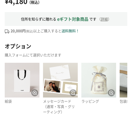
¥4,180
（税込）
eギフト対象商品
住所を知らずに贈れる
です
（
詳細
）
20,000円
以上ご購入すると
送料無料！
(税込)
オプション
購入フォームにて選択いただけます
紙袋
メッセージカード
ラッピング
包装紙
（通常・写真・グリ
ーティング）