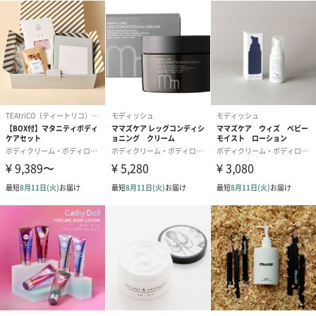
心地よい香りとテクスチャーで肌と心を慈しむビューティープロ
ダクトを作り続けています。
クラシカルなデザインとモダンな感性、自然に対する愛と感謝に
あふれた在り方は、やがてイスラエルを飛び出し、世界で愛され
るグローバルブランドへと進化しました。
肌を柔らかく整える、濃密なボディミルク
「SABON」の「シルキーボディミルク」は、なめらかなミルクの
ようなテクスチャーと上品な香りで身も心も癒されるボディミル
ク。上質なボタニカルオイルがきめの細かい、柔らかな肌に導き
ます。
毎日頑張る自分へのご褒美に、大切な方への贈り物にいかがでし
ょうか？