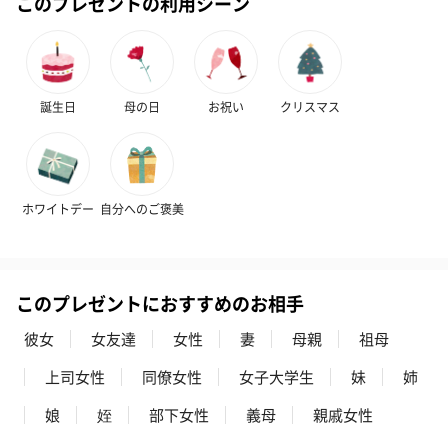
このプレゼントの利用シーン
プリザーブドフラワー
プリザーブドフラワー
アミュレット 
ブーケ（ピンク）
ブーケ（ブルー）
ク）（1,500円
（2,580円）
（2,580円）
誕生日
母の日
お祝い
クリスマス
ぬいぐるみ
愛らしいぬいぐるみを同梱してお届けします。
ホワイトデー
自分へのご褒美
誕生日・記念日・出産祝いなどのシーンにおすすめです。
このプレゼントにおすすめのお相手
彼女
女友達
女性
妻
母親
祖母
上司女性
同僚女性
女子大学生
妹
姉
娘
姪
部下女性
義母
親戚女性
フラワーテディベア
テディベア（バニラ）
テディベア（
（2,390円）
（1,760円）
ル）（1,760円