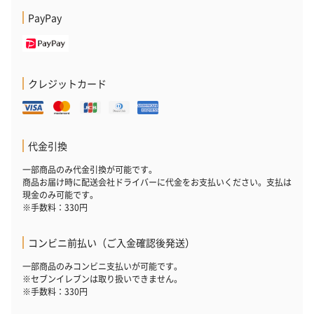
スキンケアグッズを同梱してお届けします。
PayPay
クレジットカード
ハンドクリーム3本セッ
シャワージェル＆ハン
シャワージェ
代金引換
ト【ありがとう】
ドクリーム（ピンクグ
ドクリーム（
一部商品のみ代金引換が可能です。
（1,100円）
レープフルーツ）
ッシュローズ）（
商品お届け時に配送会社ドライバーに代金をお支払いください。支払は
（2,145円）
円）
現金のみ可能です。
※手数料：330円
リラックスグッズ
コンビニ前払い（ご入金確認後発送）
リラックスグッズを同梱してお届けします。
一部商品のみコンビニ支払いが可能です。
※セブンイレブンは取り扱いできません。
※手数料：330円