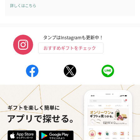
詳しくはこちら
タンプはInstagramも更新中！
かき氷入浴剤4点セット
かき氷入浴剤4点セット
バスフラワー
（ブルー）（748円）
（イエロー）（748円）
【Thank you】
おすすめギフトをチェック
円）
ハンドタオル・ハンカチ
ハンドタオル・ハンカチを同梱してお届けいたします。ギフトへ
の＋αにおすすめです。