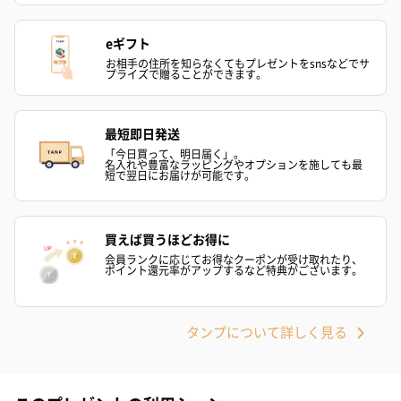
eギフト
お相手の住所を知らなくてもプレゼントをsnsなどでサ
プライズで贈ることができます。
シーズンブーケ（ひま
ブーケ（ホワイトグリ
ブーケ（ピン
わり）（1,880円）
ーン）（1,650円）
（1,650円）
最短即日発送
「今日買って、明日届く」。
名入れや豊富なラッピングやオプションを施しても最
短で翌日にお届けが可能です。
ドライフラワー・プリザーブドフラワー
自然のお花で作ったドライフラワー・プリザーブドフラワーを同
梱します。
買えば買うほどお得に
一部花材が写真と異なる場合がございます。予めご了承くださ
会員ランクに応じてお得なクーポンが受け取れたり、
ポイント還元率がアップするなど特典がございます。
い。パッケージに入れてお届けします。
タンプについて詳しく見る