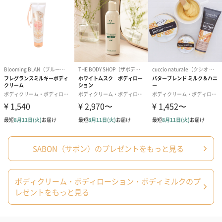
使用上の注
○お肌に異常が生じていないか、よく注意して使用して
意・使用方法
ください。化粧品がお肌に合わないとき、即ち使用中
や使用後に直射日光にあたって赤み、はれ、かゆみ、
刺激、色抜け(白斑等)や黒ずみ等の症状があらわれた
場合は使用を中止してください。そのまま化粧品の使
用を続けますと、症状を悪化させることがありますの
で、皮膚科専門医等にご相談されることをおすすめし
ます。○傷やはれもの、湿疹等、異常のある部位にはお
使いにならないでください。○目に入らないようにご注
意ください。目に入った場合は、直ちに洗い流してく
ださい。
成分
【グリーンローズ】水､シクロメチコン､イソノナン酸
イソノニル､セテアリルアルコール､グリセリン､ポリア
クリル酸グリセリル､香料､マンヌロン酸メチルシラノ
ール､ステアリン酸グリセリル(SE)､フェノキシエタノ
ール､(イソステアリン酸/コハク酸)ヒマシ油､加水分解
SABON（サボン）のプレゼントをもっと見る
カラスムギ､セチル硫酸Na､乳酸メンチル､リモネン､ヘ
キシルシンナマル､PPG-26ブテス-26､セテアリルグル
コシド､クロルフェネシン､アーモンド油､ポリアクリル
酸Na､水添ヒマシ油､TEA､(アクリレーツ/アクリル酸ア
ボディクリーム・ボディローション・ボディミルクのプ
ルキル(C10-30))クロスポリマー､キサンタンガム､リナ
レゼントをもっと見る
ロール､カプリリルグリコール､酢酸トコフェロール､ゲ
ラニオール､シトラール､シトロネロール､オイゲノール
(32-2)
【ムスク】水､シクロメチコン､イソノナン酸イソノニ