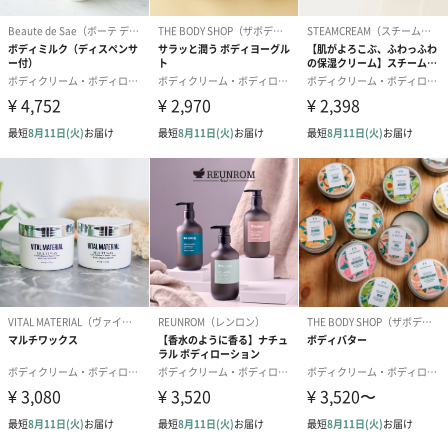
ラベンダーアップル
喜びがあふれだすようなフルーティーな香り。フレッシュなラベ
ンダーとジューシーなグリーンアップルの組み合せが、わくわく
するような気分へと導いてくれます。
ご使用方法
適量をとり、円を描くようにマッサージし、十分になじませま
す。
「SABON（サボン）」
イスラエル発の「ナチュラル・ビューティー」
1997年、二人のイスラエル人によって創設された「SABON」は、