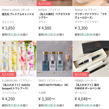
ラッピング
ギフトラッピングを施してお届けいたします。
コットン巾着 【誕生
コットン巾着 【誕生
コットン巾着 
日】（グレー）M（550
日】（スモーキーピン
とう】 M（55
円）
ク）M（550円）
包装紙
ラッピングを施してお届けいたします。