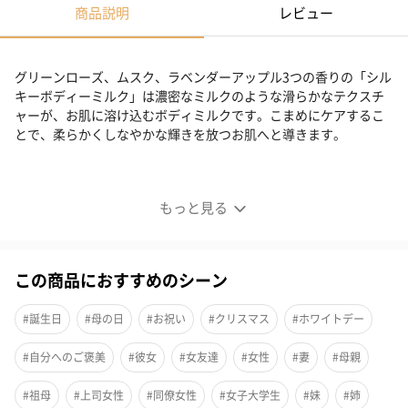
商品説明
レビュー
グリーンローズ、ムスク、ラベンダーアップル3つの香りの「シル
キーボディーミルク」は濃密なミルクのような滑らかなテクスチ
ャーが、お肌に溶け込むボディミルクです。こまめにケアするこ
とで、柔らかくしなやかな輝きを放つお肌へと導きます。
「SABON」シルキーボディーミルク
もっと見る
濃密なミルクを思わせる滑らかなテクスチャーのボディミ
ルク
この商品におすすめのシーン
濃密なミルクを思わせる滑らかなテクスチャーが、お肌に溶け込
むように馴染むボディミルク。オーガニックオーツ ミルクがお肌
#誕生日
#母の日
#お祝い
#クリスマス
#ホワイトデー
のコンディションを整えるとともに潤いを与え、ビタミンが豊富
なアーモンドオイルが潤いの浸透や保湿をサポートします。
#自分へのご褒美
#彼女
#女友達
#女性
#妻
#母親
こまめにケアすることで、柔らかくしなやかな輝きを放つお肌
へ。
#祖母
#上司女性
#同僚女性
#女子大学生
#妹
#姉