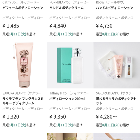
商品詳細情報
商品本体サイ
幅45mm×奥行45mm×174mm
ズ
商品本体重量
240g／200ml
／内容量
パッケージ外
化粧箱
装
パッケージサ
幅57mm×奥行57mm×180mm
イズ
全体重量（商
240g
品込みの重
さ）
製造国
イスラエル
保存方法
(1)使用後は必ずしっかり蓋をしめてください。(2)乳幼
児の手の届かないところに保管してください。(3)極端
に高温または低温の場所、直射日光のあたる場所には
保管しないでください。