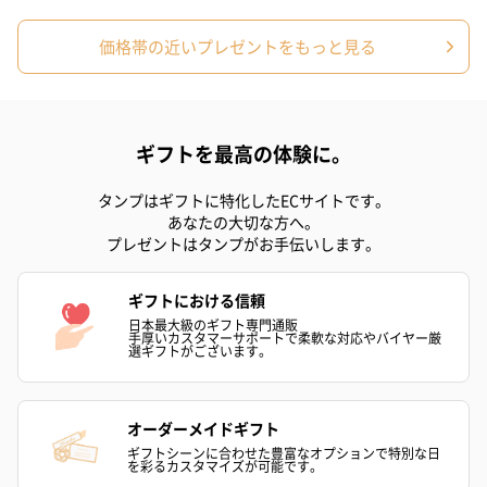
価格帯の近いプレゼントをもっと見る
ギフトを最高の体験に。
タンプはギフトに特化したECサイトです。
ゴールド（390円）
ピンク（390円）
グリーン（39
あなたの大切な方へ。
プレゼントはタンプがお手伝いします。
ギフトにおける信頼
生花
日本最大級のギフト専門通販
手厚いカスタマーサポートで柔軟な対応やバイヤー厳
生花のブーケを同梱します。
選ギフトがございます。
※9-15時にご注文いただく場合、最短のお届け可能日が通常より
も1日遅くなります。
オーダーメイドギフト
ギフトシーンに合わせた豊富なオプションで特別な日
を彩るカスタマイズが可能です。