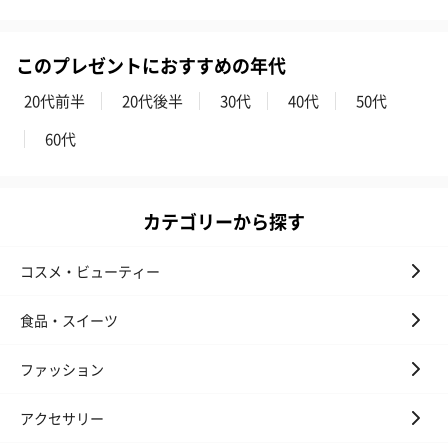
このプレゼントにおすすめの年代
紅茶・コーヒー・スイーツ
20代前半
20代後半
30代
40代
50代
紅茶・コーヒー・スイーツを同梱してお届けいたします。ギフト
60代
への＋αにおすすめです。
カテゴリーから探す
コスメ・ビューティー
食品・スイーツ
アールグレイ（HAPPY
アールグレイティー
フルーツティー
BIRTHDAY TO YOU）
（660円）
円）
ファッション
（660円）
アクセサリー