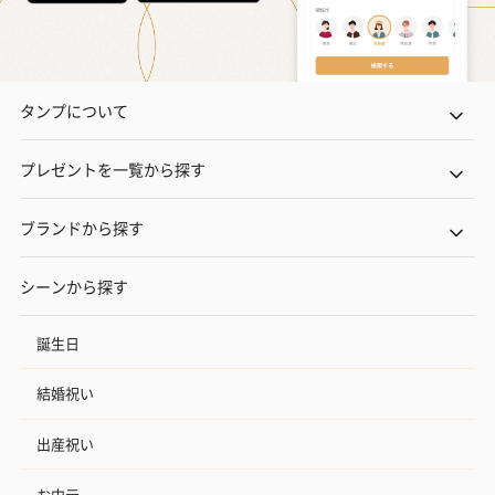
花束ハンドタオル（ピ
花束ハンドタオル（ブ
花束ハンドタ
ンク）（1,760円）
ルー）（1,760円）
ワイト）（1,7
タンプについて
プレゼントを一覧から探す
キャンドル・お香
ブランドから探す
キャンドル・お香を同梱してお届けいたします。
シーンから探す
誕生日
結婚祝い
出産祝い
フラッグカプセル：イ
フラッグカプセル：イ
ショートイン
ンセンススティック
ンセンススティック
（GRAPE AND
お中元