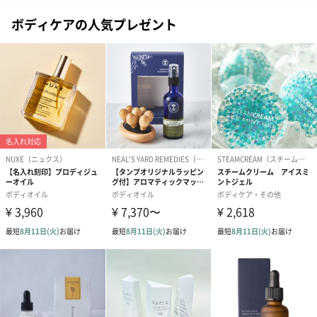
ル､セテアリルアルコール､グリセリン､ポリアクリル酸
グリセリル､香料､マンヌロン酸メチルシラノール､ステ
ボディケアの人気プレゼント
アリン酸グリセリル(SE)､フェノキシエタノール､(イソ
ステアリン酸/コハク酸)ヒマシ油､加水分解カラスム
ギ､セチル硫酸Na､乳酸メンチル､PPG-26ブテス-26､セ
テアリルグルコシド､アーモンド油､ポリアクリル酸
Na､水添ヒマシ油､クロルフェネシン､(アクリレーツ/ア
クリル酸アルキル(C10-30))クロスポリマー､TEA､カプ
リリルグリコール､酢酸トコフェロール､キサンタンガ
ム､ベンジルアルコール､安息香酸ベンジル､クマリン､
ヘキシルシンナマル､リナロール､α-イソメチルイオノ
ン (31)
【ラベンダーアップル】水､シクロメチコン､イソノナ
ン酸イソノニル､セテアリルアルコール､グリセリン､ポ
リアクリル酸グリセリル､香料､マンヌロン酸メチルシ
ラノール､ステアリン酸グリセリル(SE)､フェノキシエ
タノール､(イソステアリン酸/コハク酸)ヒマシ油､加水
分解カラスムギ､セチル硫酸Na､乳酸メンチル､PPG-26
ブテス-26､セテアリルグルコシド､アーモンド油､ポリ
アクリル酸Na､水添ヒマシ油､クロルフェネシン､(アク
リレーツ/アクリル酸アルキル(C10-30))クロスポリマ
ー､TEA､カプリリルグリコール､酢酸トコフェロール､
キサンタンガム､アミルケイヒアルデヒド､シトロネロ
ール､クマリン､ゲラニオール､リモネン､リナロール
(31)
お届けからの
シールに記載あり