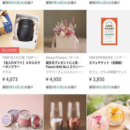
あり（280円）
メッセージカード（通常・写真・グリーティング）
誕生日や結婚祝い・出産祝いなど、様々なシーンのメッセージカ
ードを同梱します。
メッセージカードや封筒のデザインは一部変更する場合がありま
す。
写真付きメッセージカ
写真付きメッセージカ
【誕生日】Hap
ード（680円）
ード（Thank you）ピ
Birthday ホ
ンク（680円）
刷なし）（11