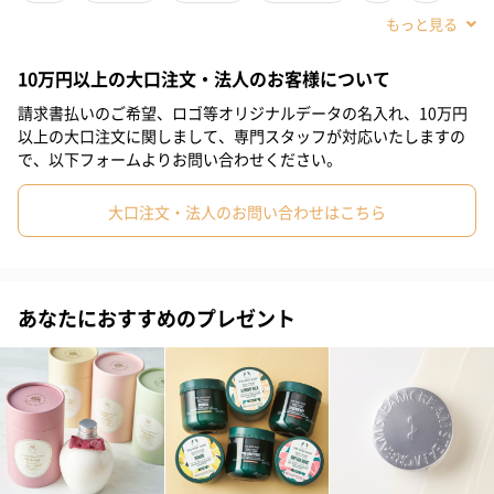
#娘
#姪
#部下女性
#義母
#親戚女性
#20代前半
10万円以上の大口注文・法人のお客様について
#20代後半
#30代
#40代
#50代
#60代
グリーンローズ
請求書払いのご希望、ロゴ等オリジナルデータの名入れ、10万円
以上の大口注文に関しまして、専門スタッフが対応いたしますの
新鮮なグリーンローズが放つ、透明感あふれる聡明な香り。豊か
で、以下フォームよりお問い合わせください。
な緑とみずみずしい花々に満たされる、夢のようなひとときを演
出します。
大口注文・法人のお問い合わせはこちら
ムスク
あなたにおすすめのプレゼント
イノセントでありながら官能的なエッセンスを秘めた、穏やかで
奥ゆかしい香り。上品で美しい香りのハーモニーがゆったりとし
た優雅さを演出します。