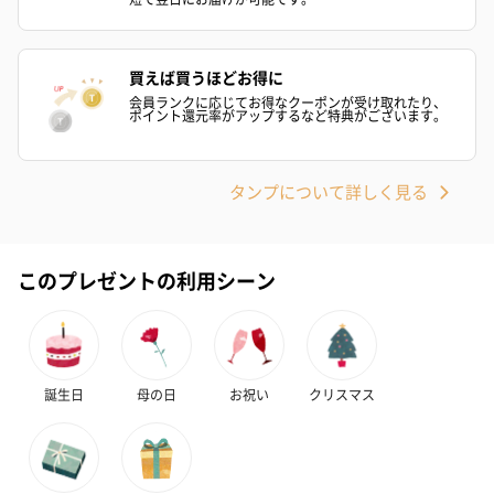
ハンドクリーム3本セッ
シャワージェル＆ハン
シャワージェ
ト【ありがとう】
ドクリーム（ピンクグ
ドクリーム（
買えば買うほどお得に
（1,100円）
レープフルーツ）
ッシュローズ）（
会員ランクに応じてお得なクーポンが受け取れたり、
ポイント還元率がアップするなど特典がございます。
（2,145円）
円）
タンプについて詳しく見る
リラックスグッズ
リラックスグッズを同梱してお届けします。
このプレゼントの利用シーン
誕生日
母の日
お祝い
クリスマス
かき氷入浴剤4点セット
かき氷入浴剤4点セット
バスフラワー
（ブルー）（748円）
（イエロー）（748円）
【Thank you】