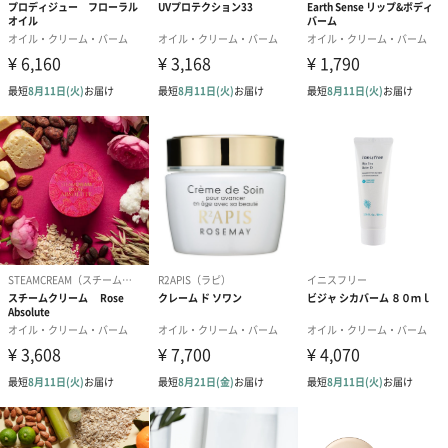
使用上の注
○お肌に異常が生じていないか、よく注意して使用して
意・使用方法
ください。化粧品がお肌に合わないとき、即ち使用中
に赤み、はれ、かゆみ、刺激、色抜け(白斑等)や黒ず
み等の症状があらわれた場合は使用を中止してくださ
い。そのまま化粧品の使用を続けますと、症状を悪化
させることがありますので、皮膚科専門医等にご相談
されることをおすすめします。○傷やはれもの、湿疹
等、異常のある部位にはお使いにならないでくださ
い。○目に入らないようにご注意ください。目に入った
場合は、直ちに洗い流してください。
成分
シア脂､トコフェロール (2)
お届けからの
シールに記載あり
使用期限
留意事項
こちらの商品は並行輸入品です。
商品オプション情報