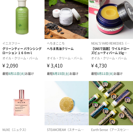
アの実からとれるシアバターは、肌や髪が必要とするオレイン酸
や美容成分が豊富に含まれています。
季節問わずご使用いただける、おすすめなスキンケアアイテム。
毎日頑張る自分へのご褒美に、大切な方への贈り物にいかがでし
ょうか？
商品詳細情報
商品本体サイ
幅103mm×奥行103mm×高さ36mm
ズ
商品本体重量
170g／150ml
／内容量
製造国
フランス
保存方法
(1)使用後は必ずしっかり蓋をしめてください。(2)乳幼
児の手の届かないところに保管してください。(3)極端
に高温または低温の場所、直射日光のあたる場所には
保管しないでください。