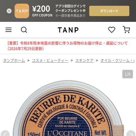
【重要】令和8年熊本地震の影響に伴うお荷物のお届け停止・遅延について
（2026年7月29日更新）
タンプホーム
>
コスメ・ビューティー
>
スキンケア
>
オイル・クリーム・
1
/
6