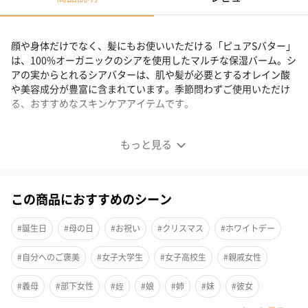
顔や身体だけでなく、髪にもお使いいただける「ピュアSバター」
は、100%オーガニックのシアを使用したマルチな保湿バーム。シ
アの実からとれるシアバターは、肌や髪が必要とするオレイン酸
や美容成分が豊富に含まれています。季節問わずご使用いただけ
る、おすすめなスキンケアアイテムです。
ピュア シアバター
もっと見る
100％自然由来の植物性保湿バーム
この商品におすすめのシーン
肌に、髪に、爪に、唇に。全身のどこにでも使えます。赤ちゃん
から大人まで、男女問わず、どなたにも使えます。
#誕生日
#母の日
#お祝い
#クリスマス
#ホワイトデー
#自分へのご褒美
#女子大学生
#女子高校生
#親戚女性
体温でとろけて
#義母
#部下女性
#姪
#娘
#姉
#妹
#彼女