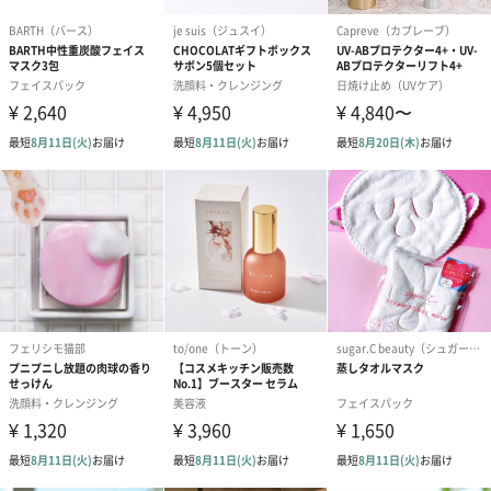
写真付きメッセージカ
写真付きメッセージカ
【誕生日】Hap
ード（680円）
ード（Thank you）ピ
Birthday ホ
ンク（680円）
刷なし）（11
ラッピング
ギフトラッピングを施してお届けします。