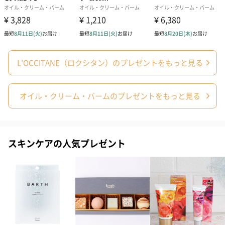
L'OCCITANE（ロクシタン）のプレゼントをもっと見る
オイル・クリーム・バームのプレゼントをもっと見る
あり（280円）
メッセージカード（通常・写真・グリーティング）
スキンケアの人気プレゼント
誕生日や結婚祝い・出産祝いなど、様々なシーンのメッセージカ
ードを同梱します。
メッセージカードや封筒のデザインは一部変更する場合がありま
す。