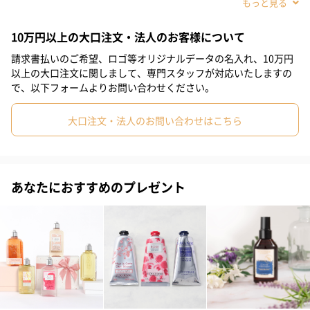
シアバターは融点が約36℃。手のひらで温めると、なめらかなク
#同僚女性
#上司女性
#祖母
#母親
#妻
#女性
リーム状に。
10万円以上の大口注文・法人のお客様について
#女友達
#10代
#20代前半
#20代後半
#30代
#40代
請求書払いのご希望、ロゴ等オリジナルデータの名入れ、10万円
#50代
#60代
以上の大口注文に関しまして、専門スタッフが対応いたしますの
ヒトの皮脂に近い
で、以下フォームよりお問い合わせください。
高い保湿力と保護力。ヒトの皮脂に近いから、すっとなじんで、
大口注文・法人のお問い合わせはこちら
うるおいを補います。
あなたにおすすめのプレゼント
ご使用方法
乾燥が気になったときや、一日中いつでも適量を手や唇、髪など
からだ全体にのばして使います。メイクの下地としても使えま
す。