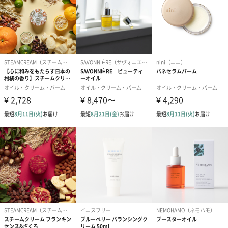
お届けボックスオプション
配送用のダンボールを装飾いたします。お相手のご住所に直接お
送りする際に人気のオプションです。お相手に直接手渡しする場
合は、紙袋との併用もおすすめです。
ダンボール装飾（ひま
ダンボール装飾（チュ
ダンボール装
わり）（720円）
ーリップ）（720円）
イトピンク×
ト）（580円）
紙袋
お渡し用の紙袋です。
商品に合わせたサイズをお届けします。