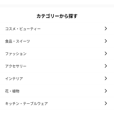
キャンドル・お香
キャンドル・お香を同梱してお届けいたします。
カテゴリーから探す
コスメ・ビューティー
食品・スイーツ
ファッション
フラッグカプセル：イ
フラッグカプセル：イ
ショートイン
アクセサリー
ンセンススティック
ンセンススティック
（GRAPE AND
（END）（880円）
（St.OSMANTHUS）
（880円）
インテリア
（880円）
花・植物
お酒
キッチン・テーブルウェア
お酒を同梱してお届けいたします。
※20歳未満の方への酒類の販売はいたしません。