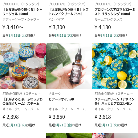
「ロクシタン」
「ロクシタン」はオーセンティシティ（信憑性）、リスペクト
（尊敬）、センソリアリティ（感覚）というシンプルな価値観を
大切にしています。これらは単なる方針ではなく、長年にわたっ
て数多くの重要な決断に影響を与えてきた「ロクシタン」のコミ
ットメントです。
「守ること」そして「後世へ伝承すること」という2つの願いをも
とに、私たちは活動をそれぞれ選択しています。この2つの願いこ
そが、「ロクシタン」ブランドに生命力と意味、目的を与えてい
ます。
家族みんなで使える、マルチなシアバターバーム
顔や身体だけでなく、髪にもお使いいただける「ピュアSバター」
は、100%オーガニックのシアを使用したマルチな保湿バーム。シ