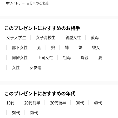
円）
ホワイトデー
自分へのご褒美
このプレゼントにおすすめのお相手
ハンドタオル・ハンカチ
ハンドタオル・ハンカチを同梱してお届けいたします。ギフトへ
女子大学生
女子高校生
親戚女性
義母
の＋αにおすすめです。
部下女性
姪
娘
姉
妹
彼女
同僚女性
上司女性
祖母
母親
妻
女性
女友達
このプレゼントにおすすめの年代
花束ハンドタオル（ピ
花束ハンドタオル（ブ
花束ハンドタ
ンク）（1,760円）
ルー）（1,760円）
ワイト）（1,7
10代
20代前半
20代後半
30代
40代
50代
60代