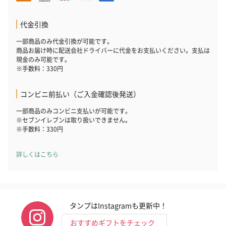
代金引換
一部商品のみ代金引換が可能です。
商品お届け時に配送会社ドライバーに代金をお支払いください。支払は
いぶりがっことチーズ
ごろっとうまみ チーズ
しょっつるナッ
現金のみ可能です。
のオイル漬（981円）
のオイル漬（塩麹&レモ
円）
※手数料：330円
ン）（981円）
コンビニ前払い（ご入金確認後発送）
一部商品のみコンビニ支払いが可能です。
※セブンイレブンは取り扱いできません。
※手数料：330円
詳しくはこちら
タンプはInstagramも更新中！
おすすめギフトをチェック