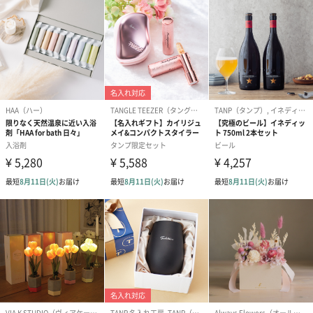
ドライフラワー・プリザーブドフラワー
自然のお花で作ったドライフラワー・プリザーブドフラワーを同
梱します。
一部花材が写真と異なる場合がございます。予めご了承くださ
い。パッケージに入れてお届けします。
プリザーブドフラワー
プリザーブドフラワー
アミュレット 
ブーケ（ピンク）
ブーケ（ブルー）
ク）（1,500円
（2,580円）
（2,580円）