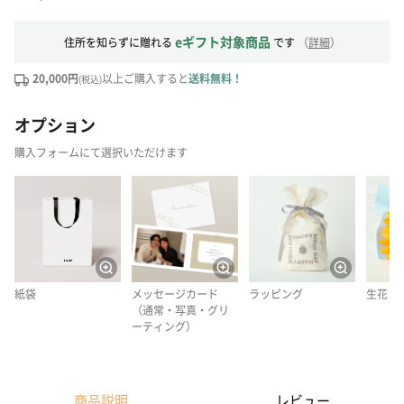
eギフト対象商品
住所を知らずに贈れる
です
（
詳細
）
20,000円
以上ご購入すると
送料無料！
(税込)
オプション
購入フォームにて選択いただけます
紙袋
メッセージカード
ラッピング
生花
（通常・写真・グリ
ーティング）
商品説明
レビュー