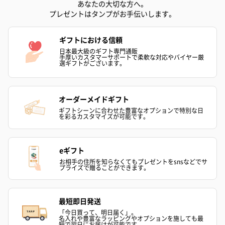
あなたの大切な方へ。
プレゼントはタンプがお手伝いします。
ギフトにおける信頼
日本最大級のギフト専門通販
手厚いカスタマーサポートで柔軟な対応やバイヤー厳
選ギフトがございます。
ゼリーバウム カット
麦わらパンダバウム
3層デザート 
（レモン＆紅茶）（432
（バナナ味）（540円）
ェ〜国産フル
円）
り〜 3号（86
オーダーメイドギフト
ギフトシーンに合わせた豊富なオプションで特別な日
を彩るカスタマイズが可能です。
スキンケアグッズ
スキンケアグッズを同梱してお届けします。
eギフト
お相手の住所を知らなくてもプレゼントをsnsなどでサ
プライズで贈ることができます。
最短即日発送
「今日買って、明日届く」。
名入れや豊富なラッピングやオプションを施しても最
短で翌日にお届けが可能です。