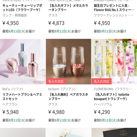
ぬいぐるみ
愛らしいぬいぐるみを同梱してお届けします。
誕生日・記念日・出産祝いなどのシーンにおすすめです。
フラワーテディベア
テディベア（バニラ）
テディベア（
（2,390円）
（1,760円）
ル）（1,760円
紅茶・コーヒー・スイーツ
紅茶・コーヒー・スイーツを同梱してお届けいたします。ギフト
への＋αにおすすめです。