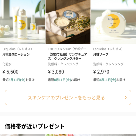
コットン巾着 【誕生
コットン巾着 【誕生
コットン巾着 
日】（グレー）S（550
日】（スモーキーピン
とう】 S（55
円）
ク）S（550円）
生花
生花のブーケを同梱します。
※9-15時にご注文いただく場合、最短のお届け可能日が通常より
も1日遅くなります。
スキンケアのプレゼントをもっと見る
シーズンブーケ（ひま
ブーケ（ホワイトグリ
ブーケ（ピン
価格帯が近いプレゼント
わり）（1,880円）
ーン）（1,650円）
（1,650円）