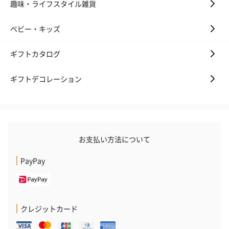
趣味・ライフスタイル雑貨
ベビー・キッズ
ギフトカタログ
ギフトデコレーション
プレミアムビール イネ
実楽山田錦 特別純米
ジョニ－ウォ
ディット（712円）
酒（655円）
ブラック１２年（
円）
お支払い方法について
PayPay
おつまみ・その他
お酒にぴったりのおつまみ・サプリを同梱してお届けいたしま
す。
クレジットカード