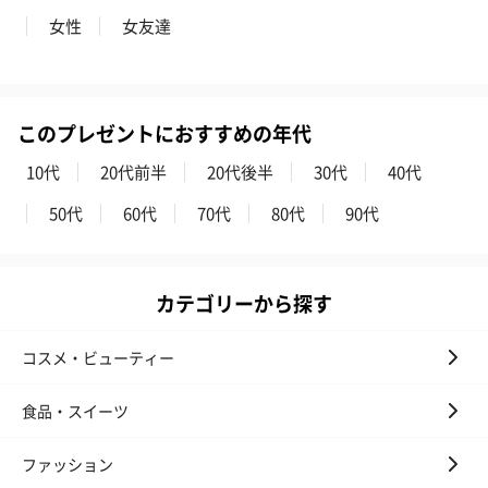
円）
女性
女友達
ハンドタオル・ハンカチ
このプレゼントにおすすめの年代
ハンドタオル・ハンカチを同梱してお届けいたします。ギフトへ
の＋αにおすすめです。
10代
20代前半
20代後半
30代
40代
50代
60代
70代
80代
90代
カテゴリーから探す
コスメ・ビューティー
花束ハンドタオル（ピ
花束ハンドタオル（ブ
花束ハンドタ
ンク）（1,760円）
ルー）（1,760円）
ワイト）（1,7
食品・スイーツ
ファッション