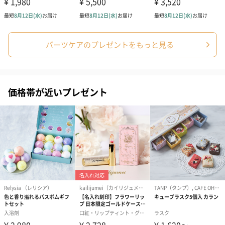
ブライダルロリポップ
ブライダルロリポップ
今治タオルケ
ドレス（いちご味)
タキシード（コーラ味)
ンドタオル・
（1,122円）
（1,122円）
タオル）（3,4
パーツケアのプレゼントをもっと見る
生花
生花のブーケを同梱します。
価格帯が近いプレゼント
※9-15時にご注文いただく場合、最短のお届け可能日が通常より
も1日遅くなります。
シーズンブーケ（ひま
ブーケ（ホワイトグリ
ブーケ（ピン
わり）（1,880円）
ーン）（1,650円）
（1,650円）