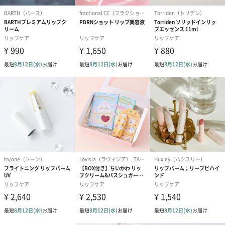
メッセージカード（通常・写真・グリーティング）
誕生日や結婚祝い・出産祝いなど、様々なシーンのメッセージカ
ードを同梱します。
メッセージカードや封筒のデザインは一部変更する場合がありま
す。
写真付きメッセージカ
写真付きメッセージカ
【誕生日】Hap
ード（680円）
ード（Thank you）ピ
Birthday ホ
ンク（680円）
刷なし）（11