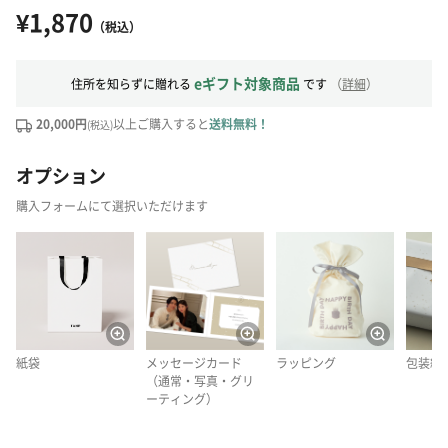
¥1,870
（税込）
eギフト対象商品
住所を知らずに贈れる
です
（
詳細
）
20,000円
以上ご購入すると
送料無料！
(税込)
オプション
購入フォームにて選択いただけます
紙袋
メッセージカード
ラッピング
包装紙
（通常・写真・グリ
ーティング）