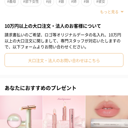
#義母
#部下女性
#姪
#娘
#姉
#妹
#彼女
#同僚女性
#上司女性
#祖母
#母親
#妻
#女性
10万円以上の大口注文・法人のお客様について
#女友達
#10代
#20代前半
#20代後半
#30代
#40代
請求書払いのご希望、ロゴ等オリジナルデータの名入れ、10万円
#50代
#60代
#70代
#80代
#90代
以上の大口注文に関しまして、専門スタッフが対応いたしますの
で、以下フォームよりお問い合わせください。
大口注文・法人のお問い合わせはこちら
シアバター、ビーズワックス、サンフラワーシードオイル、カカ
ドゥプラムエキスハイビスカスフラワーエキス、トウガラシ果実
あなたにおすすめのプレゼント
エキスを配合。効果的な保湿ができ、艶やかな唇へと導きます。
「MAINE BEACH（マインビーチ）」