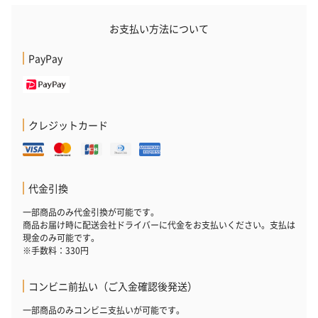
お支払い方法について
PayPay
クレジットカード
プレミアムビール イネ
実楽山田錦 特別純米
ジョニ－ウォ
ディット（712円）
酒（655円）
ブラック１２年（
円）
代金引換
一部商品のみ代金引換が可能です。
おつまみ・その他
商品お届け時に配送会社ドライバーに代金をお支払いください。支払は
現金のみ可能です。
お酒にぴったりのおつまみ・サプリを同梱してお届けいたしま
※手数料：330円
す。
コンビニ前払い（ご入金確認後発送）
一部商品のみコンビニ支払いが可能です。