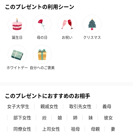
このプレゼントの利用シーン
ハンドクリーム3本セッ
シャワージェル＆ハン
シャワージェ
ト【ありがとう】
ドクリーム（ピンクグ
ドクリーム（
（1,100円）
レープフルーツ）
ッシュローズ）（
（2,145円）
円）
誕生日
母の日
お祝い
クリスマス
リラックスグッズ
リラックスグッズを同梱してお届けします。
ホワイトデー
自分へのご褒美
このプレゼントにおすすめのお相手
女子大学生
親戚女性
取引先女性
義母
部下女性
姪
娘
姉
妹
彼女
かき氷入浴剤4点セット
かき氷入浴剤4点セット
バスフラワー
（ブルー）（748円）
（イエロー）（748円）
【Thank you】
同僚女性
上司女性
祖母
母親
妻