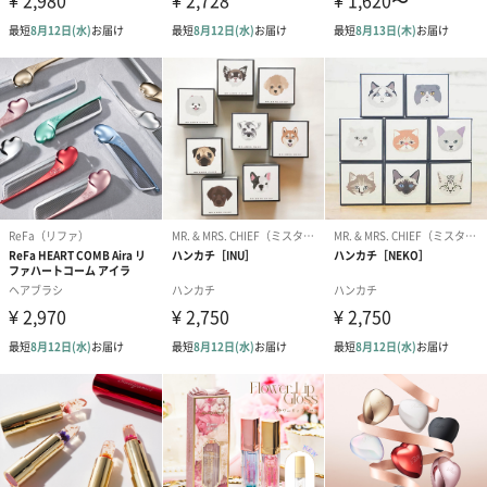
ドライフラワー・プリザーブドフラワー
自然のお花で作ったドライフラワー・プリザーブドフラワーを同
梱します。
一部花材が写真と異なる場合がございます。予めご了承くださ
い。パッケージに入れてお届けします。
プリザーブドフラワー
プリザーブドフラワー
アミュレット 
ブーケ（ピンク）
ブーケ（ブルー）
ク）（1,500円
（2,580円）
（2,580円）