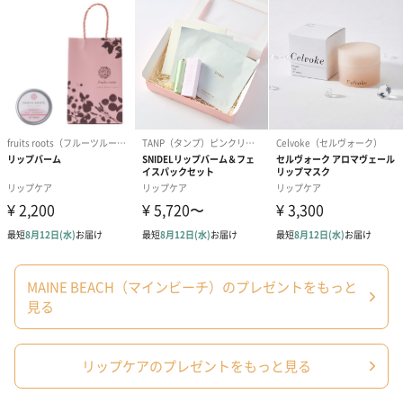
ラッピング
ギフトラッピングを施してお届けいたします。
コットン巾着 【誕生
コットン巾着 【誕生
コットン巾着 
日】（グレー）M（550
日】（スモーキーピン
とう】 M（55
円）
ク）M（550円）
MAINE BEACH（マインビーチ）のプレゼントをもっと
見る
包装紙
ラッピングを施してお届けいたします。
リップケアのプレゼントをもっと見る