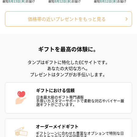
価格帯の近いプレゼントをもっと見る
ギフトを最高の体験に。
アールグレイ（HAPPY
アールグレイティー
フルーツティー
タンプはギフトに特化したECサイトです。
BIRTHDAY TO YOU）
（660円）
円）
あなたの大切な方へ。
（660円）
プレゼントはタンプがお手伝いします。
ギフトにおける信頼
日本最大級のギフト専門通販
手厚いカスタマーサポートで柔軟な対応やバイヤー厳
選ギフトがございます。
スイーツ
スイーツを同梱してお届けいたします。ギフトへの＋αにおすすめ
です。
オーダーメイドギフト
ギフトシーンに合わせた豊富なオプションで特別な日
を彩るカスタマイズが可能です。