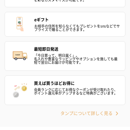
eギフト
お相手の住所を知らなくてもプレゼントをsnsなどでサ
プライズで贈ることができます。
ゼリーバウム カット
麦わらパンダバウム
3層デザート 
（レモン＆紅茶）（432
（バナナ味）（540円）
ェ〜国産フル
最短即日発送
円）
り〜 3号（86
「今日買って、明日届く」。
名入れや豊富なラッピングやオプションを施しても最
短で翌日にお届けが可能です。
スキンケアグッズ
買えば買うほどお得に
スキンケアグッズを同梱してお届けします。
会員ランクに応じてお得なクーポンが受け取れたり、
ポイント還元率がアップするなど特典がございます。
タンプについて詳しく見る