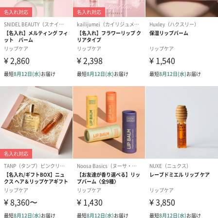
カカドゥプラム
スーパーフルーツ、スーパーフードとして人気が高まっているカ
カドゥプラムは抗酸化物質を豊富に含み、オレンジの55倍以上、
レモンの100倍以上とも言われるビタミンCを保有し、肌のハリ、
弾力を助け、美白などの働きがあると言われています。
商品詳細情報
商品本体サイ
幅31mm×奥行18mm×高さ103mm
ズ
商品本体重
19.5g/15ml
量/内容量
パッケージ外
直方体化粧箱
装
パッケージサ
幅70mm×奥行30mm×高さ133mm
イズ
全体重量
30g