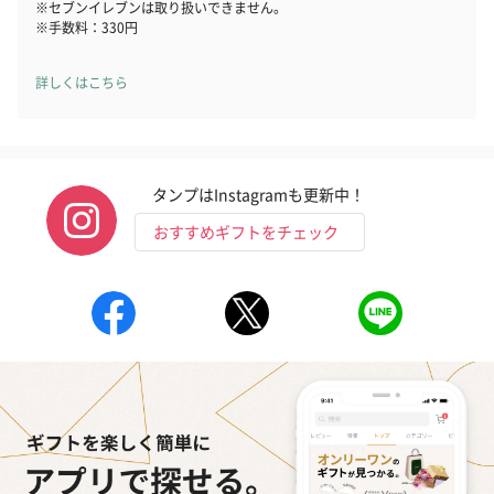
※セブンイレブンは取り扱いできません。
※手数料：330円
詳しくはこちら
いぶりがっことチーズ
ごろっとうまみ チーズ
しょっつるナッ
のオイル漬（981円）
のオイル漬（塩麹&レモ
円）
ン）（981円）
タンプはInstagramも更新中！
おすすめギフトをチェック