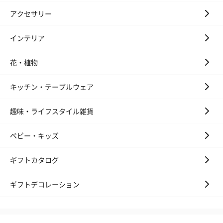
キャンドル・お香
アクセサリー
キャンドル・お香を同梱してお届けいたします。
インテリア
花・植物
キッチン・テーブルウェア
趣味・ライフスタイル雑貨
フラッグカプセル：イ
フラッグカプセル：イ
ショートイン
ベビー・キッズ
ンセンススティック
ンセンススティック
（GRAPE AND
（END）（880円）
（St.OSMANTHUS）
（880円）
（880円）
ギフトカタログ
ギフトデコレーション
お酒
お酒を同梱してお届けいたします。
※20歳未満の方への酒類の販売はいたしません。