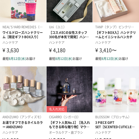
結婚祝い（御結婚御
出産祝い（御出産御
内祝い_蝶結び
祝）（110円）
祝）（110円）
（110円）
結婚祝いちょい足しギフト
結婚祝いギフトへの＋αにおすすめです。新生活を彩るギフトオプ
ションをご用意いたしました。
商品と同梱してお届けいたします。