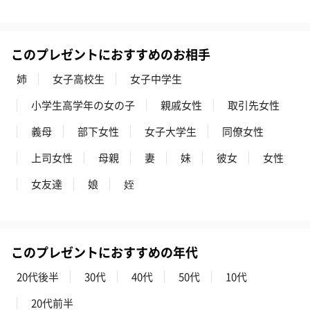
ハンドクリーム3本セッ
シャワージェル＆ハン
シャワージェ
ト【ありがとう】
ドクリーム（ピンクグ
ドクリーム（
（1,100円）
レープフルーツ）
ッシュローズ）（
このプレゼントにおすすめのお相手
（2,145円）
円）
姉
女子高校生
女子中学生
小学生高学年の女の子
親戚女性
取引先女性
リラックスグッズ
義母
部下女性
女子大学生
同僚女性
リラックスグッズを同梱してお届けします。
上司女性
母親
妻
妹
彼女
女性
女友達
娘
姪
このプレゼントにおすすめの年代
かき氷入浴剤4点セット
かき氷入浴剤4点セット
バスフラワー
20代後半
30代
40代
50代
10代
（ブルー）（748円）
（イエロー）（748円）
【Thank you】
20代前半
円）