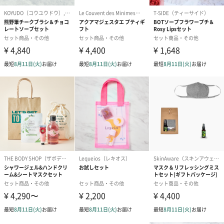
商品詳細情報
原材料
＜ミルドソープ＞
パルチミン酸Na,パーム各脂肪酸Na,水,香料,グリセリ
ン,酸化チタン,EDTAー４Na,トリクロカルバン,BHT,黄
4,青１,赤４
＜ボディーローション＞
水,アロエベラ液汁,サフラワー油,ステアリン酸
,セタノール,ヤシ油,ククイナッツ油,パパイヤ果実エ
キス,ジメチコン,EDTA-2Na,グリセリン,ステアリン酸
グリセリン,ステアリン酸グリセリル,シュクシャ根エキ
ス,ブッソウゲエエキス,マカデミアナッツ油,オオウキ
モエキス,PG,パルチミン酸レチノール,水酸化Na,酢酸
トコフェロール,ショウガ根エキス,フェノキシエタノー
ル,メチルパラベン,プロピルパラベン,香料,酸化チタン
<ミネラルソルト>
硫酸Mg,海塩,香料,ラウリル硫酸Na
商品オプション情報