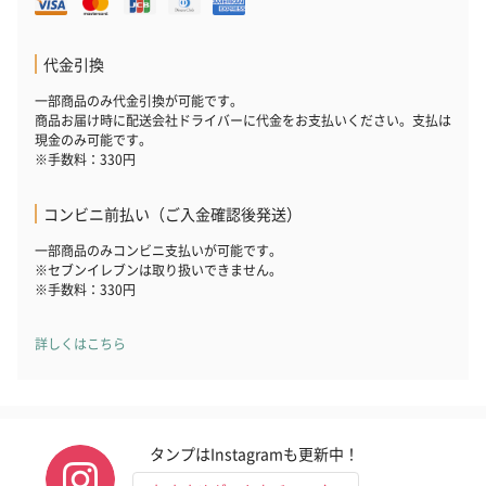
代金引換
一部商品のみ代金引換が可能です。
商品お届け時に配送会社ドライバーに代金をお支払いください。支払は
現金のみ可能です。
※手数料：330円
プレミアムビール イネ
実楽山田錦 特別純米
ジョニ－ウォ
コンビニ前払い（ご入金確認後発送）
ディット（712円）
酒（655円）
ブラック１２年（
円）
一部商品のみコンビニ支払いが可能です。
※セブンイレブンは取り扱いできません。
※手数料：330円
おつまみ・その他
詳しくはこちら
お酒にぴったりのおつまみ・サプリを同梱してお届けいたしま
す。
タンプはInstagramも更新中！