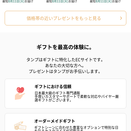
ぬいぐるみ
愛らしいぬいぐるみを同梱してお届けします。
誕生日・記念日・出産祝いなどのシーンにおすすめです。
価格帯の近いプレゼントをもっと見る
ギフトを最高の体験に。
タンプはギフトに特化したECサイトです。
あなたの大切な方へ。
プレゼントはタンプがお手伝いします。
フラワーテディベア
テディベア（バニラ）
テディベア（
（2,390円）
（1,760円）
ル）（1,760円
ギフトにおける信頼
日本最大級のギフト専門通販
手厚いカスタマーサポートで柔軟な対応やバイヤー厳
選ギフトがございます。
紅茶・コーヒー・スイーツ
紅茶・コーヒー・スイーツを同梱してお届けいたします。ギフト
オーダーメイドギフト
への＋αにおすすめです。
ギフトシーンに合わせた豊富なオプションで特別な日
を彩るカスタマイズが可能です。