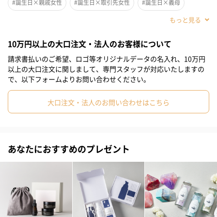
#誕生日×親戚女性
#誕生日×取引先女性
#誕生日×義母
#誕生日×部下女性
#誕生日×女子大学生
#誕生日×同僚女性
ボディーローション
10万円以上の大口注文・法人のお客様について
#誕生日×上司女性
#誕生日×母親
#誕生日×妻
#母の日
人気の高いプルメリアの香りのするボディーローションです。
請求書払いのご希望、ロゴ等オリジナルデータの名入れ、10万円
#記念日
#お祝い
#お礼
#敬老の日
#就職祝い
以上の大口注文に関しまして、専門スタッフが対応いたしますの
持ち運びやすいサイズなので、外出にももってこいです。
で、以下フォームよりお問い合わせください。
乾燥から体を守りながら、香りで心も癒すことができます。
#自分へのご褒美
#出産祝い
#クリスマス
#ホワイトデー
大口注文・法人のお問い合わせはこちら
#入学祝い
#退職祝い
#卒業祝い
#姉
#女子高校生
ソープ
#女子中学生
#小学生高学年の女の子
#親戚女性
#取引先女性
#義母
#部下女性
#女子大学生
#同僚女性
#上司女性
あなたにおすすめのプレゼント
プルメリアとバニラの香りがする石鹸です。
優しく甘い香りでリラックスしながら、お風呂に入ることができ
#母親
#妻
#妹
#彼女
#女性
#女友達
#娘
#姪
ます。
また、置いてあるだけでも芳香剤として楽しめます。
#20代後半
#30代
#40代
#50代
#10代
#20代前半