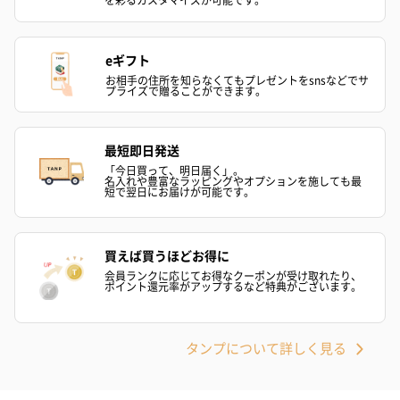
eギフト
お相手の住所を知らなくてもプレゼントをsnsなどでサ
プライズで贈ることができます。
最短即日発送
アールグレイ（HAPPY
アールグレイティー
フルーツティー
BIRTHDAY TO YOU）
（660円）
円）
「今日買って、明日届く」。
名入れや豊富なラッピングやオプションを施しても最
（660円）
短で翌日にお届けが可能です。
買えば買うほどお得に
会員ランクに応じてお得なクーポンが受け取れたり、
ポイント還元率がアップするなど特典がございます。
スイーツ
スイーツを同梱してお届けいたします。ギフトへの＋αにおすすめ
です。
タンプについて詳しく見る