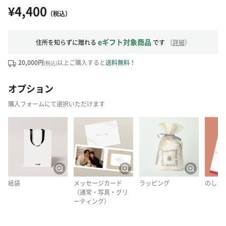
¥4,400
（税込）
eギフト対象商品
住所を知らずに贈れる
です
（
詳細
）
20,000円
以上ご購入すると
送料無料！
(税込)
オプション
購入フォームにて選択いただけます
紙袋
メッセージカード
ラッピング
のしカ
（通常・写真・グリ
ーティング）