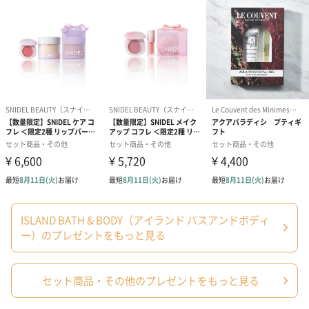
お届けボックスオプション
配送用のダンボールを装飾いたします。お相手のご住所に直接お
送りする際に人気のオプションです。お相手に直接手渡しする場
合は、紙袋との併用もおすすめです。
ISLAND BATH & BODY（アイランド バスアンドボディ
ダンボール装飾（ひま
ダンボール装飾（チュ
ダンボール装
わり）（720円）
ーリップ）（720円）
イトピンク×
ー）のプレゼントをもっと見る
ト）（580円）
セット商品・その他のプレゼントをもっと見る
紙袋