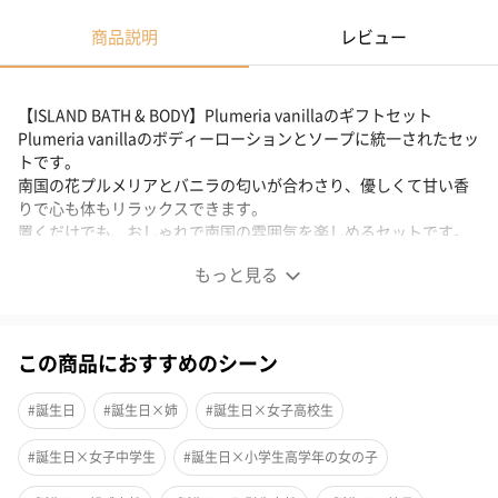
商品説明
レビュー
【ISLAND BATH & BODY】Plumeria vanillaのギフトセット
Plumeria vanillaのボディーローションとソープに統一されたセッ
トです。
南国の花プルメリアとバニラの匂いが合わさり、優しくて甘い香
りで心も体もリラックスできます。
置くだけでも、おしゃれで南国の雰囲気を楽しめるセットです。
もっと見る
ギフトセット
この商品におすすめのシーン
Plumeria vanillaのボディーローションとソープに統一されたセッ
トです。
#誕生日
#誕生日×姉
#誕生日×女子高校生
南国の花プルメリアとバニラの匂いが合わさり、優しくて甘い香
りで心も体もリラックスできます。
#誕生日×女子中学生
#誕生日×小学生高学年の女の子
置くだけでも、おしゃれで南国の雰囲気を楽しめるセットです。