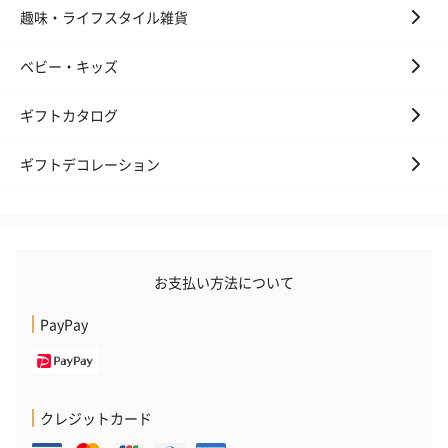
キャンドル・お香
趣味・ライフスタイル雑貨
キャンドル・お香を同梱してお届けいたします。
ベビー・キッズ
ギフトカタログ
ギフトデコレーション
フラッグカプセル：イ
フラッグカプセル：イ
ショートイン
ンセンススティック
ンセンススティック
（GRAPE AND
（END）（880円）
（St.OSMANTHUS）
（880円）
お支払い方法について
（880円）
PayPay
お酒
お酒を同梱してお届けいたします。
クレジットカード
※20歳未満の方への酒類の販売はいたしません。