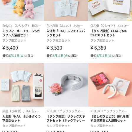
写真付きメッセージカ
写真付きメッセージカ
【誕生日】Hap
ード（680円）
ード（Thank you）ピ
Birthday ホ
ンク（680円）
刷なし）（11
ラッピング
ギフトラッピングを施してお届けいたします。