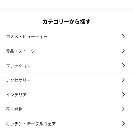
カテゴリーから探す
ハンドタオル・ハンカチ
ハンドタオル・ハンカチを同梱してお届けいたします。ギフトへ
コスメ・ビューティー
の＋αにおすすめです。
食品・スイーツ
ファッション
アクセサリー
インテリア
花束ハンドタオル（ピ
花束ハンドタオル（ブ
花束ハンドタ
ンク）（1,760円）
ルー）（1,760円）
ワイト）（1,7
花・植物
キッチン・テーブルウェア