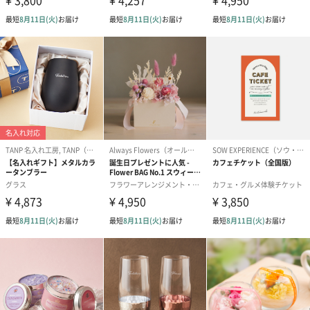
結婚祝い（御結婚御
出産祝い（御出産御
内祝い_蝶結び
祝）（110円）
祝）（110円）
（110円）
生花
生花のブーケを同梱します。
※9-15時にご注文いただく場合、最短のお届け可能日が通常より
も1日遅くなります。
シーズンブーケ（ひま
ブーケ（ホワイトグリ
ブーケ（ピン
わり）（1,880円）
ーン）（1,650円）
（1,650円）