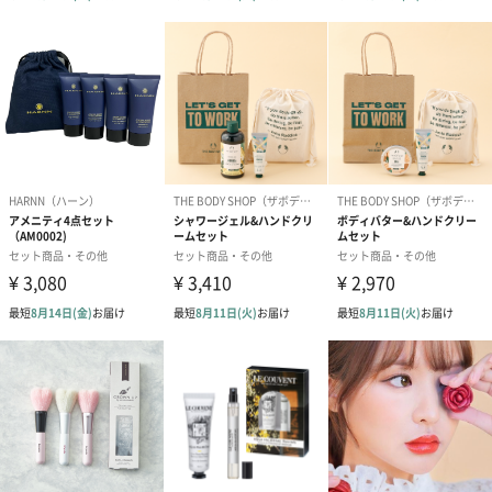
ISLAND BATH & BODY(アイランド バス＆ボディ)
オアフ島のワイアルアにて、ナチュラルソープを手作りしている
ノースショアソープファクトリーを始めとして、スキンケアプロ
ダクト。
トロピカルな香りとともに心も体もリラックスできるのが特徴的
です。
南国と癒しを
南国のイメージのあるプルメリアと甘いバニラの香りで、癒され
ながら南国の気分を味わうことができます。
リラックスしたい方にもぜひ。