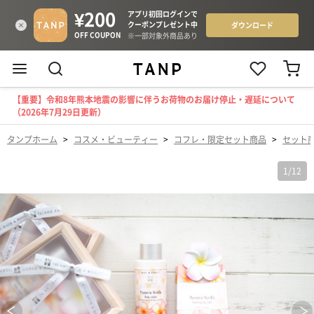
【重要】令和8年熊本地震の影響に伴うお荷物のお届け停止・遅延について
（2026年7月29日更新）
タンプホーム
>
コスメ・ビューティー
>
コフレ・限定セット商品
>
セット
1
/
12