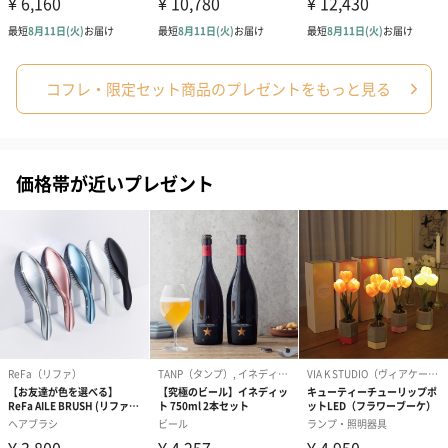
コットン巾着 【誕生
コットン巾着 【誕生
コットン巾着 
日】（グレー）M（550
日】（スモーキーピン
とう】 M（55
コフレ・限定セット商品のプレゼントをもっと見る
円）
ク）M（550円）
のしカード
価格帯が近いプレゼント
商品の形質上、のしを直接添付できない商品にのし風のカードを
同梱します。
※のし下はご記入いただけません。
※カードのデザインは一部変更する場合があります。