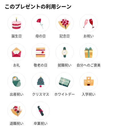
このプレゼントの利用シーン
誕生日
母の日
記念日
お祝い
ゼリーバウム カット
麦わらパンダバウム
3層デザート 
（レモン＆紅茶）（432
（バナナ味）（540円）
ェ〜国産フル
円）
り〜 3号（86
お礼
敬老の日
就職祝い
自分へのご褒美
スキンケアグッズ
スキンケアグッズを同梱してお届けします。
出産祝い
クリスマス
ホワイトデー
入学祝い
退職祝い
卒業祝い