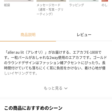
紙袋
メッセージカード
ラッピング
のしカ
（通常・写真・グリ
ーティング）
商品説明
レビュー
「aller au lit（アレオリ）」がお届けする、エアカフE-1808で
す。一粒パールがおしゃれな2way使用のエアカフです。ゴールド
のラウンドデザインはファッション緒アクセントにぴったり。長
時間付けていても落ちにくく耳に負担をかけない、着け心地が優
しいイヤリングです。
ラウンドデザインが繋ぐホワイトパールのエアカフ
もっと見る
この商品におすすめのシーン