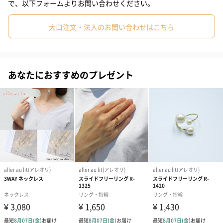
ど、着け心地が優しいイヤリングを作りました。
で、以下フォームよりお問い合わせください。
大口注文・法人のお問い合わせはこちら
両面使える2wayデザイン
パールの面と、ゴールドデザインの両面を２wayでお使いいただ
あなたにおすすめのプレゼント
けます。エアカフはお好みの位置に自由に付けることができるの
で、耳の上下に重ね付けするとよりゴージャスな印象になりま
す。ラウンドデザインが好きな方にもおすすめです。
長時間付けていても耳に優しいエアカフ
ワンポイントのパールとゴールドモチーフをラウンド型のデザイ
ンで繋いでいます。その日の気分やファッションによってお好み
のデザインを表にしてつけることができるのは嬉しいですね。2種
類のデザインを楽しめるだけでなく、耳に付けていても負担がか