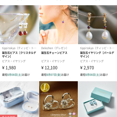
かりにくいので、毎日気軽に楽しむことができます。おしゃれな
エアカフをプレゼントしてみませんか。
商品詳細情報
原材料
真鍮、プラパール
本体サイズ
長さ25mm×直径25mm（飾り込32mm）×高さ
10mm
パッケージ外
ビニール袋
装
パッケージ外
直径57mm
装サイズ
パッケージ全
1g
体重量
金属材質
真鍮合金