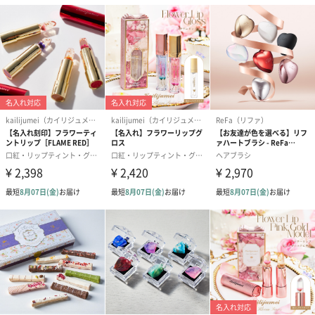
ぬいぐるみ
愛らしいぬいぐるみを同梱してお届けします。
誕生日・記念日・出産祝いなどのシーンにおすすめです。
フラワーテディベア
テディベア（バニラ）
テディベア（
（2,390円）
（1,760円）
ル）（1,760円
紅茶・コーヒー・スイーツ
紅茶・コーヒー・スイーツを同梱してお届けいたします。ギフト
への＋αにおすすめです。