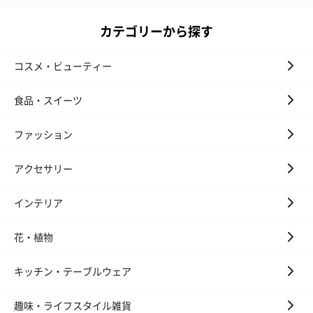
キャンドル・お香
カテゴリーから探す
キャンドル・お香を同梱してお届けいたします。
コスメ・ビューティー
食品・スイーツ
ファッション
アクセサリー
フラッグカプセル：イ
フラッグカプセル：イ
ショートイン
ンセンススティック
ンセンススティック
（GRAPE AND
（END）（880円）
（St.OSMANTHUS）
（880円）
インテリア
（880円）
花・植物
お酒
キッチン・テーブルウェア
お酒を同梱してお届けいたします。
※20歳未満の方への酒類の販売はいたしません。
趣味・ライフスタイル雑貨