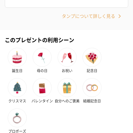
ハンドクリーム3本セッ
シャワージェル＆ハン
シャワージェ
タンプについて詳しく見る
ト【ありがとう】
ドクリーム（ピンクグ
ドクリーム（
（1,100円）
レープフルーツ）
ッシュローズ）（
（2,145円）
円）
このプレゼントの利用シーン
リラックスグッズ
リラックスグッズを同梱してお届けします。
誕生日
母の日
お祝い
記念日
クリスマス
バレンタイン
自分へのご褒美
結婚記念日
かき氷入浴剤4点セット
かき氷入浴剤4点セット
バスフラワー
（ブルー）（748円）
（イエロー）（748円）
【Thank you】
プロポーズ
円）