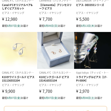
メッセージカードや封筒のデザインは一部変更する場合がありま
す。
写真付きメッセージカ
写真付きメッセージカ
【誕生日】Hap
ード（680円）
ード（Thank you）ピ
Birthday ホ
ンク（680円）
刷なし）（11
ラッピング
ギフトラッピングを施してお届けします。