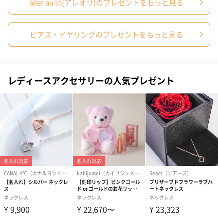
aller au lit(アレオリ)のプレゼントをもっと見る
ピアス・イヤリングのプレゼントをもっと見る
コットン巾着 【誕生
コットン巾着 【誕生
コットン巾着 
日】（グレー）S（550
日】（スモーキーピン
とう】 S（55
レディースアクセサリーの人気プレゼント
円）
ク）S（550円）
のしカード
商品の形質上、のしを直接添付できない商品にのし風のカードを
同梱します。
※のし下はご記入いただけません。
※カードのデザインは一部変更する場合があります。