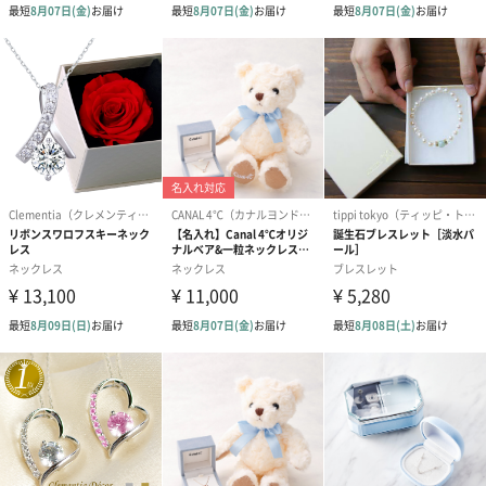
結婚祝い（御結婚御
出産祝い（御出産御
内祝い_蝶結び
祝）（110円）
祝）（110円）
（110円）
結婚祝いちょい足しギフト
結婚祝いギフトへの＋αにおすすめです。新生活を彩るギフトオプ
ションをご用意いたしました。
商品と同梱してお届けいたします。