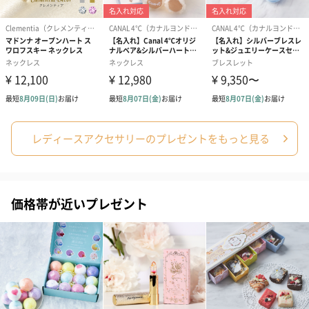
ブライダルロリポップ
ブライダルロリポップ
夫婦箸と箸置
ドレス（いちご味)
タキシード（コーラ味)
（2,420円）
（1,122円）
（1,122円）
生花
生花のブーケを同梱します。
※9-15時にご注文いただく場合、最短のお届け可能日が通常より
も1日遅くなります。
レディースアクセサリーのプレゼントをもっと見る
価格帯が近いプレゼント
シーズンブーケ（ひま
ブーケ（ホワイトグリ
ブーケ（ピン
わり）（1,880円）
ーン）（1,650円）
（1,650円）