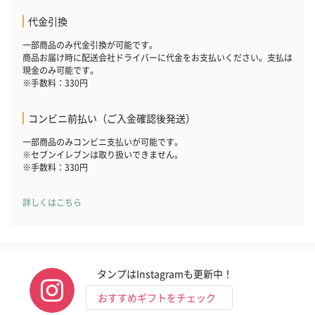
代金引換
一部商品のみ代金引換が可能です。
商品お届け時に配送会社ドライバーに代金をお支払いください。支払は
現金のみ可能です。
いぶりがっことチーズ
ごろっとうまみ チーズ
しょっつるナッ
※手数料：330円
のオイル漬（981円）
のオイル漬（塩麹&レモ
円）
ン）（981円）
コンビニ前払い（ご入金確認後発送）
一部商品のみコンビニ支払いが可能です。
※セブンイレブンは取り扱いできません。
※手数料：330円
詳しくはこちら
タンプはInstagramも更新中！
おすすめギフトをチェック