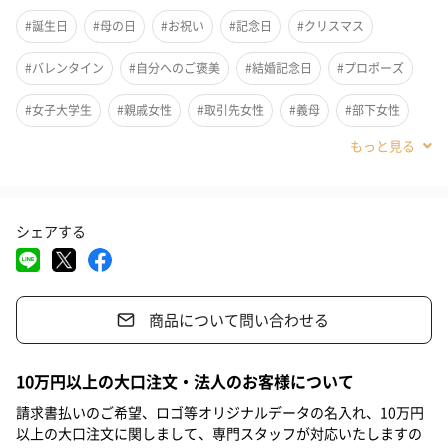
#誕生日
#母の日
#お祝い
#記念日
#クリスマス
#バレンタイン
#自分へのご褒美
#結婚記念日
#プロポーズ
#女子大学生
#親戚女性
#取引先女性
#義母
#部下女性
#姪
#娘
#姉
#妹
#彼女
#同僚女性
#上司女性
#祖母
#母親
#妻
#女性
#女友達
#20代前半
シェアする
#20代後半
#30代
#40代
#50代
#60代
#70代
#80代
#90代
商品について問い合わせる
女性らしいエレガントなパールがアクセントのエアカフです。イ
10万円以上の大口注文・法人のお客様について
ヤリングをつけたいけど、ねじ式だと痛い、クリップ式だと落ち
請求書払いのご希望、ロゴ等オリジナルデータの名入れ、10万円
やすいという声にお応えして、ある程度ボリューム感もあるけ
以上の大口注文に関しまして、専門スタッフが対応いたしますの