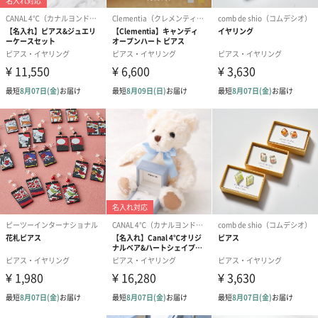
商品オプション情報
お届けボックスオプション
配送用のダンボールを装飾いたします。お相手のご住所に直接お
送りする際に人気のオプションです。お相手に直接手渡しする場
合は、紙袋との併用もおすすめです。
ダンボール装飾（ひま
ダンボール装飾（チュ
ダンボール装
わり）（720円）
ーリップ）（720円）
イトピンク×
ト）（580円）