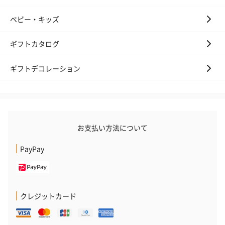
ベビー・キッズ
ギフトカタログ
ギフトデコレーション
プレミアムビール イネ
実楽山田錦 特別純米
ジョニ－ウォ
ディット（712円）
酒（655円）
ブラック１２年（
円）
お支払い方法について
PayPay
おつまみ・その他
お酒にぴったりのおつまみ・サプリを同梱してお届けいたしま
す。
クレジットカード