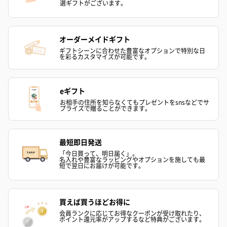
選ギフトがございます。
オーダーメイドギフト
ギフトシーンに合わせた豊富なオプションで特別な日
を彩るカスタマイズが可能です。
ゼリーバウム カット
麦わらパンダバウム
3層デザート 
（レモン＆紅茶）（432
（バナナ味）（540円）
ェ〜国産フル
円）
り〜 3号（86
eギフト
お相手の住所を知らなくてもプレゼントをsnsなどでサ
プライズで贈ることができます。
スキンケアグッズ
最短即日発送
スキンケアグッズを同梱してお届けします。
「今日買って、明日届く」。
名入れや豊富なラッピングやオプションを施しても最
短で翌日にお届けが可能です。
買えば買うほどお得に
会員ランクに応じてお得なクーポンが受け取れたり、
ポイント還元率がアップするなど特典がございます。