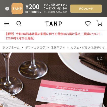
【重要】令和8年熊本地震の影響に伴うお荷物のお届け停止・遅延について
（2026年7月29日更新）
タンプホーム
>
ギフトカタログ
>
体験ギフト
>
カフェ・グルメ体験チケッ
1
/
11