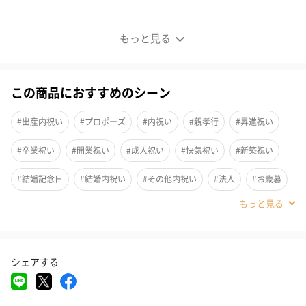
神戸ポートピアホテルのディナーチケット
もっと見る
この商品におすすめのシーン
#出産内祝い
#プロポーズ
#内祝い
#親孝行
#昇進祝い
#卒業祝い
#開業祝い
#成人祝い
#快気祝い
#新築祝い
#結婚記念日
#結婚内祝い
#その他内祝い
#法人
#お歳暮
#古希祝い
#喜寿祝い
#米寿祝い
#香典返し
#クリスマス
#結婚祝い
#母の日
#父の日
#お祝い
#お礼
#記念日
シェアする
#パーティー
#サプライズ
#お中元
#誕生日
#バレンタイン
#ホワイトデー
#敬老の日
#引っ越し祝い