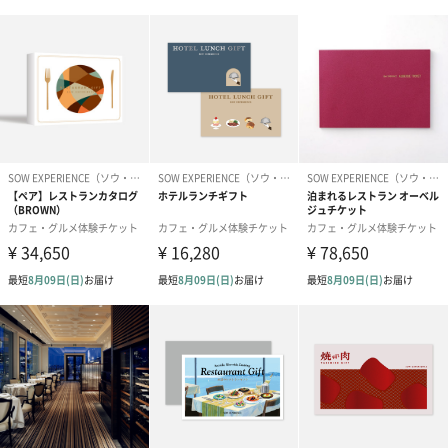
料理。
中国料理本来の伝統を守りながらも新たな試みを取り入れた広東
料理をご満喫ください。
鉄板焼「但馬」
スタイリッシュな中にも親しみのある落ち着いた店内では、料理
長こだわりの黒毛和牛や海の幸、季節の野菜を使い、フレンチテ
イストを盛り込んだコースをご用意。 日本鉄板焼協会より師範と
して認定されているスタッフが在籍しています。お客さまの目の
前で、鮮やかに焼きあげるパフォーマンスとともにお楽しみくだ
さい。
日本料理「神戸 たむら」