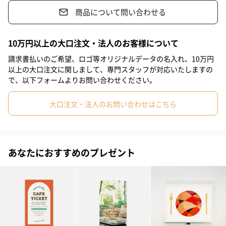
商品について問い合わせる
#自分へのご褒美
#退職祝い
#送別会
#還暦祝い
ホテルの上質な空間で美味しいお食事とともに、記念に残る思い
#男子大学生
#親戚女性
#親戚男性
#取引先男性
#義母
10万円以上の大口注文・法人のお客様について
出のひと時をお過ごしいただける贈り物。お好きな店舗を選んで
#義父
#部下女性
#部下男性
#甥
#姪
#娘
#息子
ディナーコースをお楽しみいただけます。
請求書払いのご希望、ロゴ等オリジナルデータの名入れ、10万円
以上の大口注文に関しまして、専門スタッフが対応いたしますの
#姉
#妹
#兄
#弟
#彼女
#同僚男性
#同僚女性
で、以下フォームよりお問い合わせください。
#上司男性
#上司女性
#祖父
#祖母
#母親
#父親
ディナーチケット DN1
大口注文・法人のお問い合わせはこちら
#妻
#夫
#女性
#男性
#男友達
#彼氏
#20代後半
中国料理「聚景園」、鉄板焼「但馬」、日本料理「神戸 たむら」
の3店舗からお選びいただきディナーコースをお楽しみくださいま
#30代
#40代
#50代
#60代
せ。
あなたにおすすめのプレゼント
【利用除外日】クリスマス期間、年末年始、特別催事期間
※その他対象のレストランが満席の場合はご利用いただけませ
ん。
【利用人数】1枚につき1名様のご利用