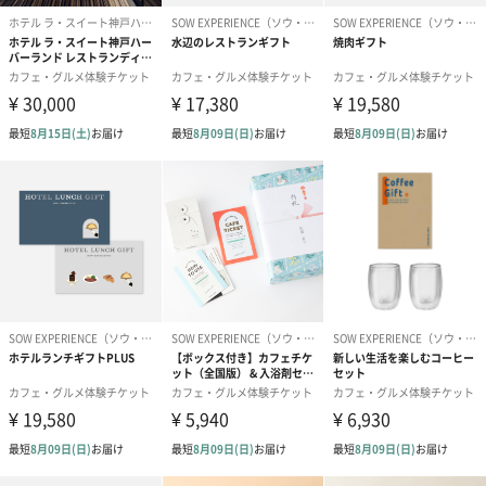
日本料理「つきぢ田村」で創業者田村平治の料理と心を守り続け
る「神戸 たむら」の四季折々のお料理。器を愛で盛り付けの彩り
を楽しみ、新鮮な海と山の幸を、味わっていただけます。
大切なあの人に、美味しい思い出の贈り物
記念日やお誕生日のお祝い、日頃の感謝の気持ちを贈り物にした
い方へおすすめです。大切な方へ、非日常体験の贈り物はいかが
ですか？
商品詳細情報
使用期限
発行日から6カ月
＜利用除外日＞
クリスマス期間、年末年始、特別催事期間