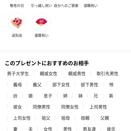
敬老の日
引っ越し祝い
自分へのご褒美
退職祝い
送別会
還暦祝い
このプレゼントにおすすめのお相手
男子大学生
親戚女性
親戚男性
取引先男性
義母
義父
部下女性
部下男性
甥
姪
娘
息子
姉
妹
兄
弟
彼女
同僚男性
同僚女性
上司男性
上司女性
祖父
祖母
母親
父親
妻
夫
女性
男性
男友達
彼氏