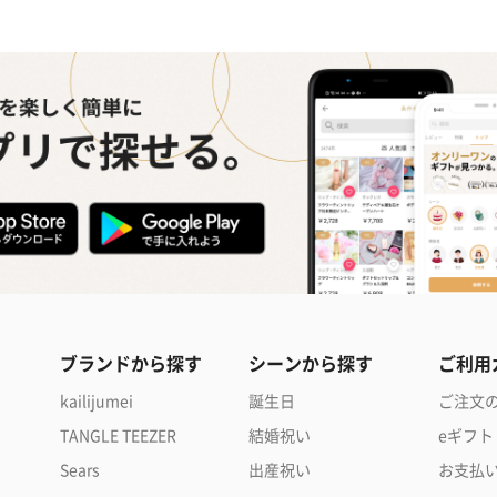
ブランドから探す
シーンから探す
ご利用
kailijumei
誕生日
ご注文
TANGLE TEEZER
結婚祝い
eギフト
Sears
出産祝い
お支払