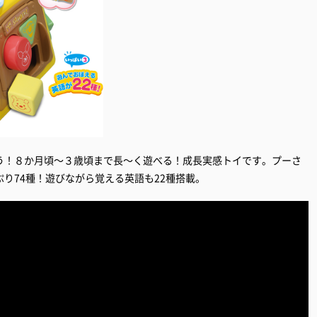
う！８か月頃～３歳頃まで長～く遊べる！成長実感トイです。プーさ
り74種！遊びながら覚える英語も22種搭載。