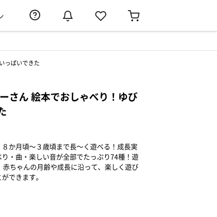
ン
育いっぱいできた
プーさん 絵本でおしゃべり！ゆび
た
！８か月頃～３歳頃まで長～く遊べる！成長実
り・曲・楽しい音が全部でたっぷり74種！遊
。赤ちゃんの月齢や成長に沿って、楽しく遊び
とができます。