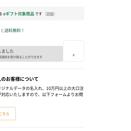
eギフト対象商品
る
です
（
詳細
）
ると
送料無料！
しました
荷通知を受け取ることができます
人のお客様について
ジナルデータの名入れ、10万円以上の大口注
が対応いたしますので、以下フォームよりお問
こちら