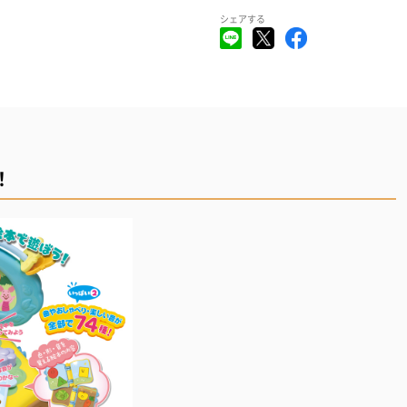
シェアする
！