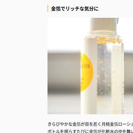
金箔でリッチな気分に
きらびやかな金箔が目を惹く月桃金箔ローシ
ボトルを揺らすたびに金箔が化粧水の中を舞