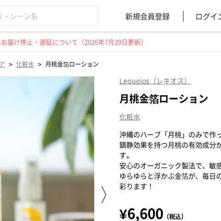
新規会員登録
ログイ
届け停止・遅延について（2026年7月29日更新）
>
>
ア
化粧水
月桃金箔ローション
Lequeios（レキオス）
月桃金箔ローション
化粧水
沖縄のハーブ「月桃」のみで作
鎮静効果を持つ月桃の有効成分
す。
安心のオーガニック製法で、敏
ゆらゆらと浮かぶ金箔が、毎日
彩ります！
¥6,600
（税込）