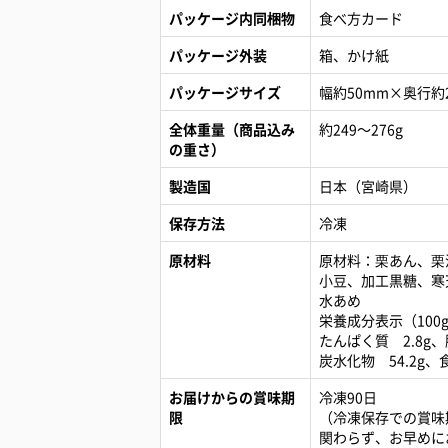
パッケージ内同梱物
食べ方カード
パッケージ外装
箱、かけ紙
パッケージサイズ
幅約50mm×奥行約
全体重量（商品込み
約249～276g
の重さ）
製造国
日本（宮崎県）
保存方法
冷凍
原材料
原材料：栗あん、栗
小豆、加工黒糖、寒
水あめ
栄養成分表示（100g
たんぱく質 2.8g、脂
炭水化物 54.2g、食
お届けからの賞味期
冷凍90日
限
（冷凍保存での賞味
関わらず、お早めに