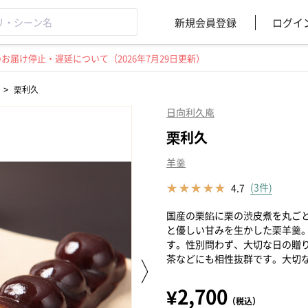
新規会員登録
ログイ
届け停止・遅延について（2026年7月29日更新）
>
栗利久
日向利久庵
栗利久
羊羹
(3件)
4.7
国産の栗餡に栗の渋皮煮を丸ご
と優しい甘みを生かした栗羊羹
す。性別問わず、大切な日の贈
茶などにも相性抜群です。大切
¥2,700
（税込）