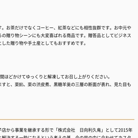
す。お茶だけでなくコーヒー、紅茶などにも相性抜群です。お中元や
ろの贈り物シーンにも大変喜ばれる商品です。贈答品としてビジネス
とした贈り物や手土産としてもおすすめです。
時間ほどかけてゆっくりと解凍してお召し上がりください。
ますと、栗餡、栗の渋皮煮、黒糖羊羹の三層の断面が表れ、見た目も
店から事業を継承する形で「株式会社 日向利久庵」として2015年
と解決する一助になるという考えの基、今の世の中に合わせてカスタ