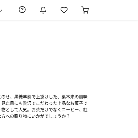
ン
とのせ、黒糖羊羹で上掛けした、栗本来の風味
。見た目にも贅沢でこだわった上品なお菓子で
り物として人気。お茶だけでなくコーヒー、紅
な方への贈り物にいかがでしょうか？