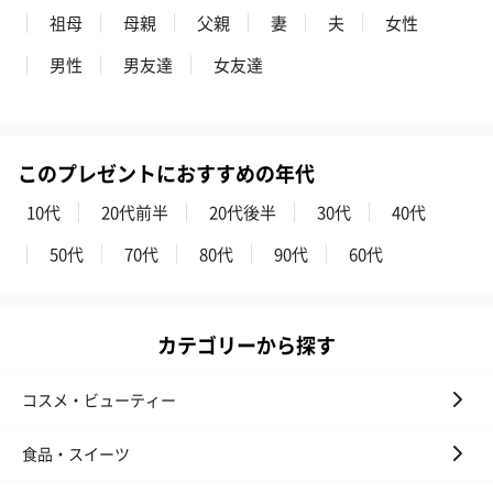
祖母
母親
父親
妻
夫
女性
男性
男友達
女友達
スイーツ
スイーツを同梱してお届けいたします。ギフトへの＋αにおすすめ
です。
このプレゼントにおすすめの年代
10代
20代前半
20代後半
30代
40代
50代
70代
80代
90代
60代
カテゴリーから探す
ゼリーバウム カット
麦わらパンダバウム
3層デザート 
（レモン＆紅茶）（432
（バナナ味）（540円）
ェ〜国産フル
コスメ・ビューティー
円）
り〜 3号（86
食品・スイーツ