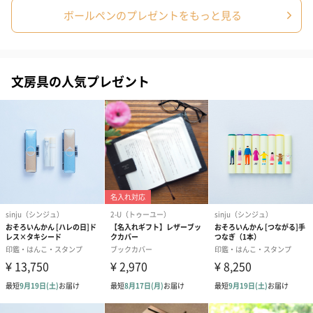
ボールペンのプレゼントをもっと見る
高品質なボールペンを大切な方へ
文房具の人気プレゼント
バランスがよく、使い心地が抜群なボールペン。
大切な方へのプレゼントや、ご自分への1本にぜひいかがですか？
商品詳細情報
商品本体サイ
幅144mm×高さ12mm
ズ
商品本体重量
32g
パッケージ内
保証規定・取扱説明書
同梱物
パッケージ外
直方体紙箱
装