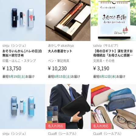
パッケージ外
幅173mm×奥行65mm×高さ32mm
装サイズ
パッケージ全
127g
体重量
製造国
ドイツ
原材料
ボディ：ステンレスパラジュームコート仕上げ
クリップ：ステンレスクローム仕上げ
商品オプション情報
お届けボックスオプション
配送用のダンボールを装飾いたします。お相手のご住所に直接お
送りする際に人気のオプションです。お相手に直接手渡しする場
合は、紙袋との併用もおすすめです。