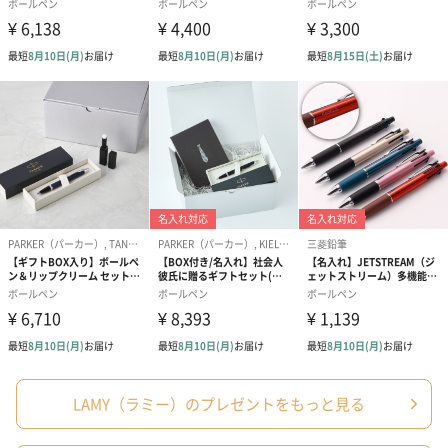
イメージを作り上げることに成功してきました。「Zed」のネッ
トワークには、さまざまな分野のデザインに携わるエキスパート
が多数、属していることでも知られています。
「LAMY（ラミー）」
「LAMY（ラミー）」は1930年にドイツの古都ハイデルベルクで
家族経営の独立企業として創立されました。ブランド名として の
LAMYは1952年にスタートし、「ラミー 27」万年筆によってその
躍進性と先進性が広く知られることになりました。そして1966
年、「ラミー 2000」が登場し、独特のスタイルの ラミーデザイン
が誕生しました。
今日、年間約800万本の筆記具を生産し、1億1000万 ユーロの年
間売上を誇る企業に成長しています。ドイツ国内のマーケットリ
LAMY（ラミー）のプレゼントをもっと見る
ーダーというだけではなく、ドイツデザインを代表するブランド
として世界中にその名を知られています。