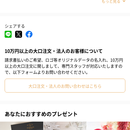
#敬老の日
#バレンタイン
#クリスマス
#お祝い
#父の日
#母の日
#部下男性
#弟
#兄
#妹
#姉
#息子
シェアする
#娘
#姪
#甥
#女子大学生
#部下女性
#義父
#義母
#取引先男性
#取引先女性
#親戚男性
#親戚女性
#彼氏
適度な重さと握りやすい太めのボディにはパラジュームコーティ
10万円以上の大口注文・法人のお客様について
#男子大学生
#同僚男性
#同僚女性
#上司男性
#上司女性
ングが施されています。バランスがよく、使い心地も抜群です。
90度にねじれたプロペラ型が特徴的なクリップはデザイナーのオ
請求書払いのご希望、ロゴ等オリジナルデータの名入れ、10万円
#祖父
#祖母
#母親
#父親
#妻
#夫
#女性
以上の大口注文に関しまして、専門スタッフが対応いたしますの
リジナルデザインです。
で、以下フォームよりお問い合わせください。
#男性
#男友達
#女友達
#10代
#20代前半
#20代後半
大口注文・法人のお問い合わせはこちら
#30代
#40代
#50代
#70代
#80代
#90代
#60代
特徴
ツイスト式です。本体には、ボールペン替芯黒Mが標準装備して
います。
あなたにおすすめのプレゼント