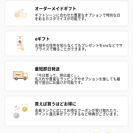
オーダーメイドギフト
ギフトシーンに合わせた豊富なオプションで特別な日
を彩るカスタマイズが可能です。
eギフト
シーズンブーケ（ひま
ブーケ（ホワイトグリ
ブーケ（ピン
お相手の住所を知らなくてもプレゼントをsnsなどでサ
わり）（1,880円）
ーン）（1,650円）
（1,650円）
プライズで贈ることができます。
最短即日発送
ドライフラワー・プリザーブドフラワー
「今日買って、明日届く」。
名入れや豊富なラッピングやオプションを施しても最
自然のお花で作ったドライフラワー・プリザーブドフラワーを同
短で翌日にお届けが可能です。
梱します。
一部花材が写真と異なる場合がございます。予めご了承くださ
い。パッケージに入れてお届けします。
買えば買うほどお得に
会員ランクに応じてお得なクーポンが受け取れたり、
ポイント還元率がアップするなど特典がございます。