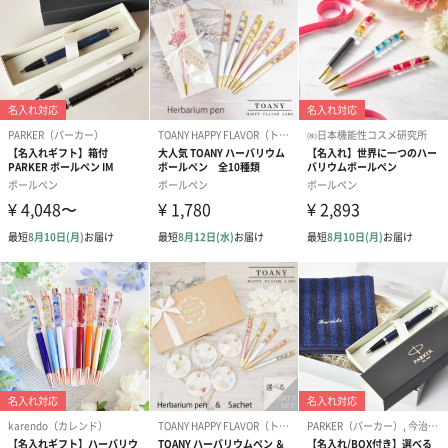
Quality & Responsibility / 品質と責任
明晰、正直、均衡、創造性、これらのキーワードは製品のみなら
ず広告やスローガン、社屋など全てのブランドコミュニケーショ
ンにおいて一貫しており、品質、革新、モダンデザインのブラン
品質へのこだわり
「LAMY（ラミー）」の筆記具は品質、機能性、素材の全てにおい
て高い基準を持っています。特にハイデルベルグでのデザイン、
R&D、アッセンブリーに至るまでの一環した生産が非常に重要な
意味を持っています。変わらない 「Made in Germany」であるこ
とが生産の全ての工程を完璧なものにしているのです。