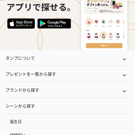
ンセンススティック
ンセンススティック
（GRAPE AND
（END）（880円）
（St.OSMANTHUS）
（880円）
（880円）
お酒
お酒を同梱してお届けいたします。
※20歳未満の方への酒類の販売はいたしません。
タンプについて
プレゼントを一覧から探す
ブランドから探す
シーンから探す
プレミアムビール イネ
酔鯨 純米吟醸 吟麗
実楽山田錦 
ディット（712円）
（704円）
酒（655円）
誕生日
結婚祝い