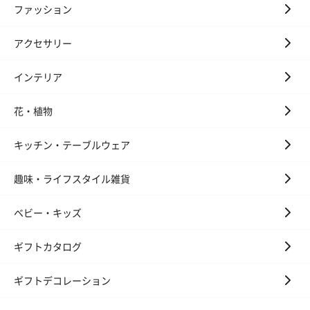
スキンケアグッズ
ファッション
スキンケアグッズを同梱してお届けします。
アクセサリー
インテリア
花・植物
キッチン・テーブルウェア
ハンドクリーム3本セッ
シャワージェル＆ハン
シャワージェ
ト【ありがとう】
ドクリーム（ピンクグ
ドクリーム（
趣味・ライフスタイル雑貨
（1,100円）
レープフルーツ）
ッシュローズ）（
（2,145円）
円）
ベビー・キッズ
ギフトカタログ
リラックスグッズ
リラックスグッズを同梱してお届けします。
ギフトデコレーション