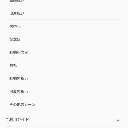
出産祝い
おつまみ・その他
お酒にぴったりのおつまみ・サプリを同梱してお届けいたしま
お中元
す。
記念日
結婚記念日
お礼
結婚内祝い
いぶりがっことチーズ
ごろっとうまみ チーズ
しょっつるナッ
出産内祝い
のオイル漬（981円）
のオイル漬（塩麹&レモ
円）
ン）（981円）
その他のシーン
ご利用ガイド