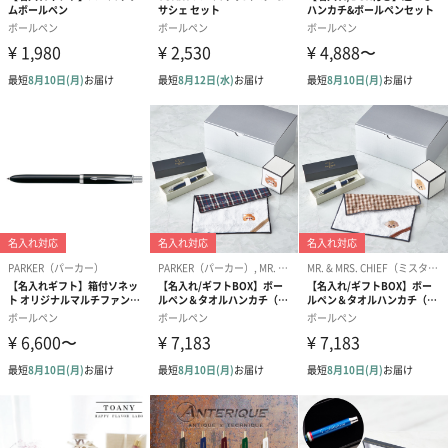
品質管理
全ての製品は工場を出るまで厳しい品質管理下に置かれていま
す。オートメーションと目視の両方で色や形、艶感、機能などが
専門スタッフによって厳しくチェックされています。
手作業と人の目の重要性
オートメーション化が進んだ今日においても「LAMY（ラミー）」
では筆記具生産の3/4が手作業です。ラミー2000やダイアログ3、
スイフト、ステュディオなどは最高の仕上げを達成するために経
験豊富な社員によって手作業で組み立てられています。
自社製のパーツ
「LAMY（ラミー）」では、製品に使う素材やパーツ、金型なども