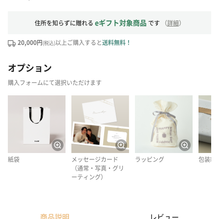
eギフト対象商品
住所を知らずに贈れる
です
（
詳細
）
20,000円
以上ご購入すると
送料無料！
(税込)
オプション
購入フォームにて選択いただけます
紙袋
メッセージカード
ラッピング
包装紙
（通常・写真・グリ
ーティング）
商品説明
レビュー