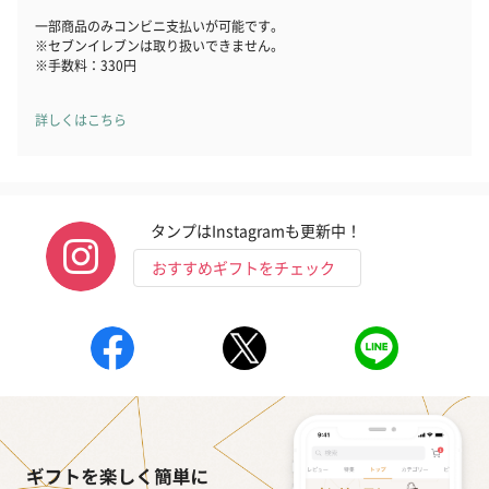
一部商品のみコンビニ支払いが可能です。
※セブンイレブンは取り扱いできません。
※手数料：330円
花束ハンドタオル（ピ
花束ハンドタオル（ブ
花束ハンドタ
詳しくはこちら
ンク）（1,760円）
ルー）（1,760円）
ワイト）（1,7
タンプはInstagramも更新中！
キャンドル・お香
キャンドル・お香を同梱してお届けいたします。
おすすめギフトをチェック
フラッグカプセル：イ
フラッグカプセル：イ
ショートイン