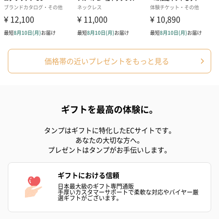
ラッピングを施してお届けいたします。
価格帯の近いプレゼントをもっと見る
ギフトを最高の体験に。
ゴールド（390円）
ピンク（390円）
グリーン（39
タンプはギフトに特化したECサイトです。
あなたの大切な方へ。
プレゼントはタンプがお手伝いします。
生花
生花のブーケを同梱します。
ギフトにおける信頼
※9-15時にご注文いただく場合、最短のお届け可能日が通常より
日本最大級のギフト専門通販
も1日遅くなります。
手厚いカスタマーサポートで柔軟な対応やバイヤー厳
選ギフトがございます。