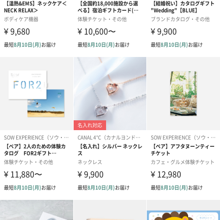
あり（280円）
メッセージカード（通常・写真・グリーティング）
誕生日や結婚祝い・出産祝いなど、様々なシーンのメッセージカ
ードを同梱します。
メッセージカードや封筒のデザインは一部変更する場合がありま
す。
写真付きメッセージカ
写真付きメッセージカ
【誕生日】Hap
ード（680円）
ード（Thank you）ピ
Birthday ホ