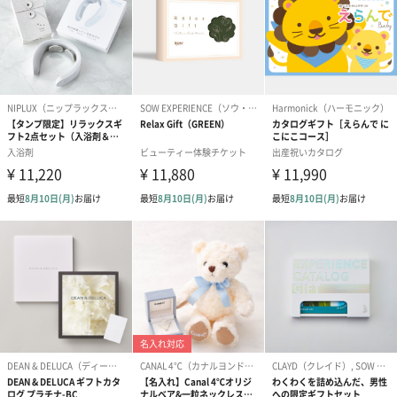
ンク（680円）
刷なし）（11
ラッピング
ギフトラッピングを施してお届けいたします。
コットン巾着 【誕生
コットン巾着 【誕生
コットン巾着 
日】（グレー）M（550
日】（スモーキーピン
とう】 M（55
円）
ク）M（550円）
包装紙