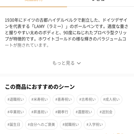
1930年にドイツの古都ハイデルベルクで創立した、ドイツデザイ
ンを代表する「LAMY（ラミー）」のボールペンです。適度な重さ
と握りやすい太めのボディと、90度にねじれたプロペラ型クリッ
プが特徴的です。ホワイトゴールドの様な輝きのパラジュームコ
ートが施されています。
輝くボディとプロペラクリップが魅力のボールペン
もっと見る
この商品におすすめのシーン
#退職祝い
#米寿祝い
#喜寿祝い
#古希祝い
#成人祝い
#卒業祝い
#昇進祝い
#親孝行
#還暦祝い
#送別会
#誕生日
#自分へのご褒美
#就職祝い
#入学祝い