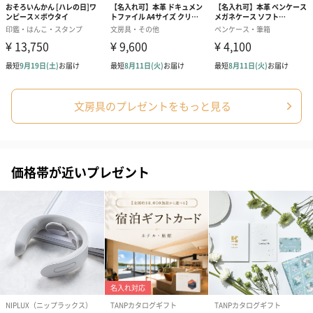
ダンボール装飾（ひま
ダンボール装飾（チュ
ダンボール装
文房具のプレゼントをもっと見る
わり）（720円）
ーリップ）（720円）
イトピンク×
ト）（580円）
価格帯が近いプレゼント
紙袋
お渡し用の紙袋です。
商品に合わせたサイズをお届けします。