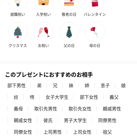
フラワーテディベア
テディベア（バニラ）
テディベア（
（2,390円）
（1,760円）
ル）（1,760円
就職祝い
入学祝い
敬老の日
バレンタイン
紅茶・コーヒー・スイーツ
クリスマス
お祝い
父の日
母の日
紅茶・コーヒー・スイーツを同梱してお届けいたします。ギフト
への＋αにおすすめです。
このプレゼントにおすすめのお相手
部下男性
弟
兄
妹
姉
息子
娘
姪
甥
女子大学生
部下女性
義父
義母
取引先男性
取引先女性
親戚男性
アールグレイ（HAPPY
アールグレイティー
フルーツティー
親戚女性
彼氏
男子大学生
同僚男性
BIRTHDAY TO YOU）
（660円）
円）
（660円）
同僚女性
上司男性
上司女性
祖父