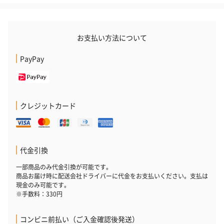
お支払い方法について
PayPay
かき氷入浴剤4点セット
かき氷入浴剤4点セット
バスフラワー
（ブルー）（748円）
（イエロー）（748円）
【Thank you】
円）
クレジットカード
ハンドタオル・ハンカチ
代金引換
ハンドタオル・ハンカチを同梱してお届けいたします。ギフトへ
一部商品のみ代金引換が可能です。
の＋αにおすすめです。
商品お届け時に配送会社ドライバーに代金をお支払いください。支払は
現金のみ可能です。
※手数料：330円
コンビニ前払い（ご入金確認後発送）