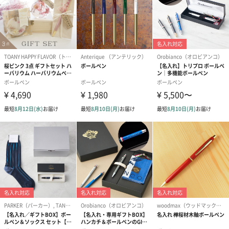
自社で生産し、その内製率は95%を誇ります。インクのカートリ
ッジも含めた全ての樹脂パーツも自社の成型工場で作られます。
また、ボールペンのリフィールや万年筆のペン先もスチールや14
金にこだわらず全て自社で生産しています。
デザイナーについて
Hannes Wettstein ハンネス・ヴェットシュタイン
1958年、スイス・アコーナ生まれ。コーポレートデザインや建築
スタイリングを専門に行っています。1990年代はアムステルダム
やハノーバー、バーゼル、ミラノなどで講義やアカデミーを主宰
してきました。1994年から2001年はカールスルーエのデザイン大
学で教鞭をとっていました。
彼の会社「zed」は、哲学、美学、倫理、経済、エコロジー、精密
性、現実性を基本の理念とし、数々のブランドを開拓、ブランド