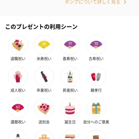
タンプについて詳しく見る
このプレゼントの利用シーン
プリザーブドフラワー
プリザーブドフラワー
アミュレット 
ブーケ（ピンク）
ブーケ（ブルー）
ク）（1,500円
（2,580円）
（2,580円）
退職祝い
米寿祝い
喜寿祝い
古希祝い
ぬいぐるみ
愛らしいぬいぐるみを同梱してお届けします。
誕生日・記念日・出産祝いなどのシーンにおすすめです。
成人祝い
卒業祝い
昇進祝い
親孝行
還暦祝い
送別会
誕生日
自分へのご褒美