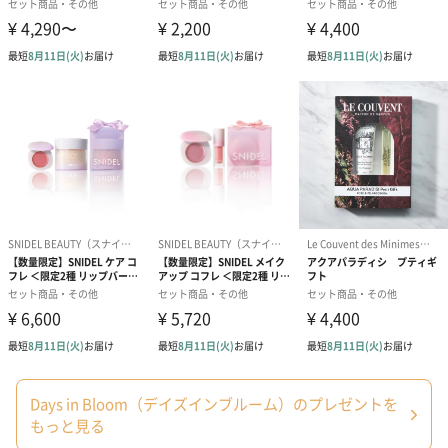
花のアロマで癒されるバスタイムを
本を開くように開けると、まるで本物のお花の様なバスフィズと
入浴料が詰まっています。使う前にしばらく飾っておきたくなる
エレガントなデザインが魅力的です。ケースも小物入れとして使
うことができるので、プレゼントで受け取った時の思い出が残り
ます。おしゃれなバスギフトをプレゼントしてみませんか。
商品詳細情報
原材料
【フラワーバスフィズ】
炭酸水素Na、クエン酸、硫酸Na、グリセリン、香
料、赤227、黄5
Days in Bloom（デイズインブルーム）のプレゼントを
【バスフラワー】
ラウレス硫酸Na、コーンスターチ、ポリビニルアルコ
もっと見る
ール、グリセリン、ジメチコン、ミネラルオイル、香