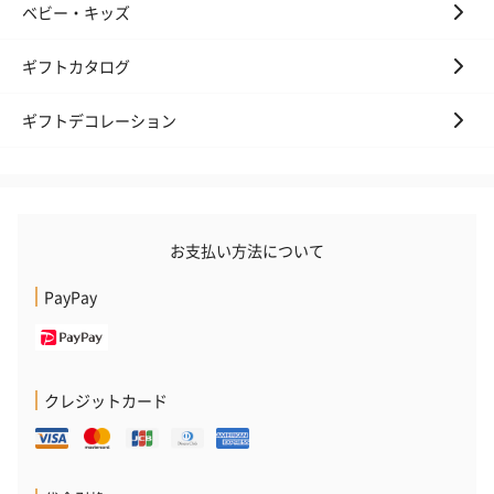
ゼリーバウム カット
麦わらパンダバウム
3層デザート 
ベビー・キッズ
（レモン＆紅茶）（432
（バナナ味）（540円）
ェ〜国産フル
円）
り〜 3号（86
ギフトカタログ
ギフトデコレーション
スキンケアグッズ
スキンケアグッズを同梱してお届けします。
お支払い方法について
PayPay
ハンドクリーム3本セッ
シャワージェル＆ハン
シャワージェ
クレジットカード
ト【ありがとう】
ドクリーム（ピンクグ
ドクリーム（
（1,100円）
レープフルーツ）
ッシュローズ）（
（2,145円）
円）