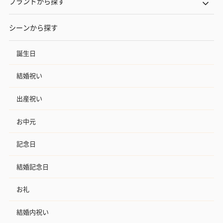
ブランドから探す
シーンから探す
誕生日
フラッグカプセル：イ
フラッグカプセル：イ
ショートイン
ンセンススティック
ンセンススティック
（GRAPE AND
結婚祝い
（END）（880円）
（St.OSMANTHUS）
（880円）
（880円）
出産祝い
お中元
お酒
お酒を同梱してお届けいたします。
記念日
※20歳未満の方への酒類の販売はいたしません。
結婚記念日
お礼
結婚内祝い