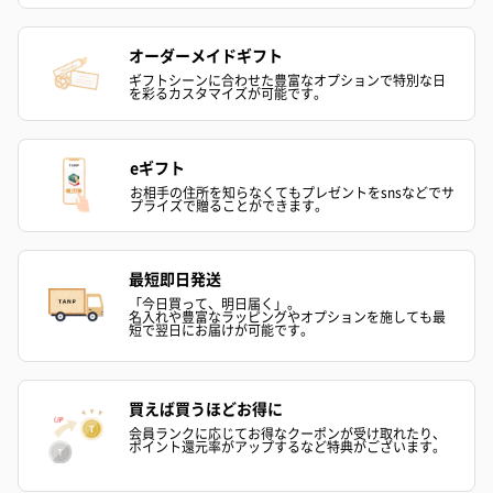
生花のブーケを同梱します。
※9-15時にご注文いただく場合、最短のお届け可能日が通常より
オーダーメイドギフト
も1日遅くなります。
ギフトシーンに合わせた豊富なオプションで特別な日
を彩るカスタマイズが可能です。
eギフト
お相手の住所を知らなくてもプレゼントをsnsなどでサ
プライズで贈ることができます。
最短即日発送
シーズンブーケ（ひま
ブーケ（ホワイトグリ
ブーケ（ピン
「今日買って、明日届く」。
わり）（1,880円）
ーン）（1,650円）
（1,650円）
名入れや豊富なラッピングやオプションを施しても最
短で翌日にお届けが可能です。
ドライフラワー・プリザーブドフラワー
買えば買うほどお得に
自然のお花で作ったドライフラワー・プリザーブドフラワーを同
会員ランクに応じてお得なクーポンが受け取れたり、
ポイント還元率がアップするなど特典がございます。
梱します。
一部花材が写真と異なる場合がございます。予めご了承くださ