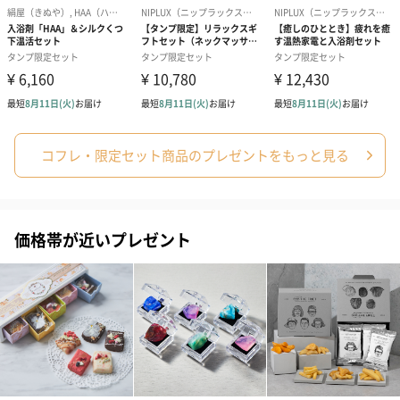
りませんのでそのままご使用ください。
●本品を用途以外に使用しないでください。
●高温多湿、直射日光を避け、乳幼児の手の届かないと
ころで保管してください。
商品オプション情報
コフレ・限定セット商品のプレゼントをもっと見る
お届けボックスオプション
配送用のダンボールを装飾いたします。お相手のご住所に直接お
送りする際に人気のオプションです。お相手に直接手渡しする場
価格帯が近いプレゼント
合は、紙袋との併用もおすすめです。