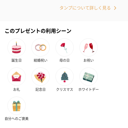
い。パッケージに入れてお届けします。
タンプについて詳しく見る
このプレゼントの利用シーン
プリザーブドフラワー
プリザーブドフラワー
アミュレット 
誕生日
結婚祝い
母の日
お祝い
ブーケ（ピンク）
ブーケ（ブルー）
ク）（1,500円
（2,580円）
（2,580円）
お礼
記念日
クリスマス
ホワイトデー
ぬいぐるみ
愛らしいぬいぐるみを同梱してお届けします。
誕生日・記念日・出産祝いなどのシーンにおすすめです。
自分へのご褒美