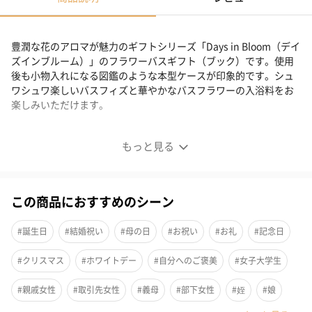
豊潤な花のアロマが魅力のギフトシリーズ「Days in Bloom（デイ
ズインブルーム）」のフラワーバスギフト（ブック）です。使用
後も小物入れになる図鑑のような本型ケースが印象的です。シュ
ワシュワ楽しいバスフィズと華やかなバスフラワーの入浴料をお
楽しみいただけます。
ローズカラーのブック型フラワーバスギフト
もっと見る
この商品におすすめのシーン
#誕生日
#結婚祝い
#母の日
#お祝い
#お礼
#記念日
#クリスマス
#ホワイトデー
#自分へのご褒美
#女子大学生
#親戚女性
#取引先女性
#義母
#部下女性
#姪
#娘