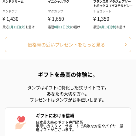
結婚祝いちょい足しギフト
結婚祝いギフトへの＋αにおすすめです。新生活を彩るギフトオプ
ションをご用意いたしました。
商品と同梱してお届けいたします。
価格帯の近いプレゼントをもっと見る
ギフトを最高の体験に。
タンプはギフトに特化したECサイトです。
あなたの大切な方へ。
ブライダルロリポップ
ブライダルロリポップ
今治タオルケ
プレゼントはタンプがお手伝いします。
ドレス（いちご味)
タキシード（コーラ味)
ンドタオル・
（1,122円）
（1,122円）
タオル）（3,4
ギフトにおける信頼
日本最大級のギフト専門通販
手厚いカスタマーサポートで柔軟な対応やバイヤー厳
選ギフトがございます。
生花