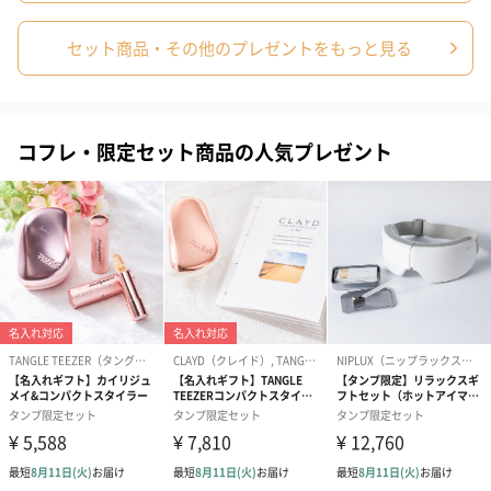
料、水、メチルパラベン、BHT、プロピルパラベン、
赤227、黄4
セット商品・その他のプレゼントをもっと見る
【封かんシール、フィルム】プラ
【外箱、緩衝材】紙
本体サイズ
幅135mm×奥行55mm×高さ170mm
コフレ・限定セット商品の人気プレゼント
重さ/内容量
バスフィズ：50g
バスフラワー：38g
パッケージ外
化粧箱
装
製造国
中国
保存方法
高温多湿、直射日光を避け、乳幼児の手の届かないと
ころで保管してください。
お届けからの
約2年
使用期限
使用方法
<フラワーバスフィズの使用方法>
浴槽のお湯に入れ、よくかき混ぜてご入浴ください。
<バスフラワーの使用方法>
バスフラワーを適当な大きさにちぎって浴槽に浮かべ