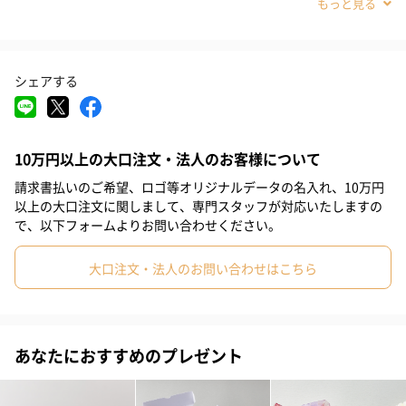
#姉
#妹
#彼女
#同僚女性
#上司女性
#祖母
#母親
#妻
#女性
#女友達
#10代
#20代前半
#20代後半
シェアする
#30代
#40代
#50代
#60代
#70代
#80代
#90代
10万円以上の大口注文・法人のお客様について
請求書払いのご希望、ロゴ等オリジナルデータの名入れ、10万円
以上の大口注文に関しまして、専門スタッフが対応いたしますの
植物図鑑のような本型ケースに入ったフラワーバスギフトです。
で、以下フォームよりお問い合わせください。
ふんわりローズの香りがするシュワシュワ楽しいバスフィズと、
華やかなバスフラワーの入浴料（5個）がセットになっています。
大口注文・法人のお問い合わせはこちら
華やかなものを好む女性に人気です。
あなたにおすすめのプレゼント
使用後は小物入れになるケース