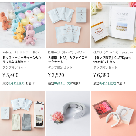
てください。鮮やかな花びら風呂が楽しめます。バス
フラワーに勢いよくお湯を注げばほんのりとやさしい
香りが広がる泡風呂として楽しめます。
※製造工程の一部が手加工のため、色味や形状に個体
差がありますが、使用上問題はありません。
使用上の注意
●本品は飲食物ではありません｡
点
●肌に合わない時はご使用をおやめください。
●肌に傷・湿疹等異常のある時はご使用にならないでく
ださい。
●ご使用後は、よく体を洗い流してください。
●製品の性質上、時間の経過とともに色味が変わる場合
がありますが、品質に問題はありません。
●循環式の風呂・全自動給湯器、24時間風呂の場合、
機種によってはご使用になれない場合がございます。
お使いの機種の説明書を確認の上ご使用ください。
●ご使用後の追い焚きはおやめください。
●残り湯はなるべく早く流し、浴槽、風呂釜をよく洗っ
てください。また、洗濯には使用しないでください。
●天然大理石浴槽の場合は光沢が失われる場合がありま
す。
●バスフィズは製品の性質上、湿気を帯びると未開封の
状態でも発泡が弱まり、溶けにくくなる場合がありま
すので、開封後はすぐに使い切ってください。また、
崩れやすく割れることがありますが、品質に問題はあ