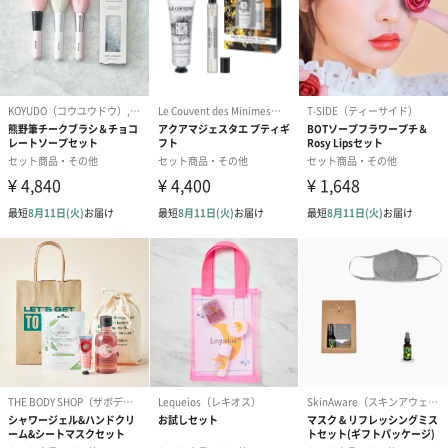
い。また、洗濯には使用しないでください。
・天然大理石浴槽の場合は光沢が失われる場合があります。
・バスフィズは製品の性質上、湿気を帯びると未開封の状態でも
発泡が弱まり、溶けにくくなる場合がありますので、開封後はす
ぐに使い切ってください。また、崩れやすく割れることがありま
すが、品質に問題はありませんのでそのままご使用ください。
・本品を用途以外に使用しないでください。
・高温多湿、直射日光を避け、乳幼児の手の届かないところで保
管してください。
「Days in Bloom（デイズインブルーム）」
豊潤な花のアロマと、華やかで温もりのある雰囲気が魅力のギフ
トシリーズです。気軽に楽しめる花のアイテムが、毎日に彩りと
豊かさを添えるよう優しく咲き香ります。