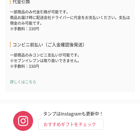
代金引換
一部商品のみ代金引換が可能です。
リラックスグッズ
商品お届け時に配送会社ドライバーに代金をお支払いください。支払は
現金のみ可能です。
リラックスグッズを同梱してお届けします。
※手数料：330円
コンビニ前払い（ご入金確認後発送）
一部商品のみコンビニ支払いが可能です。
※セブンイレブンは取り扱いできません。
※手数料：330円
詳しくはこちら
かき氷入浴剤4点セット
かき氷入浴剤4点セット
バスフラワー
（ブルー）（748円）
（イエロー）（748円）
【Thank you】
円）
タンプはInstagramも更新中！
おすすめギフトをチェック
ハンドタオル・ハンカチ
ハンドタオル・ハンカチを同梱してお届けいたします。ギフトへ