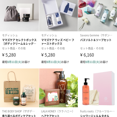
バスフィズと入浴料のご使用後は、本型ケースを小物入れやイン
テリアとしてもお使いいただけます。ケース全体に描かれた華や
かな花は、飾っておくだけでお部屋が明るくなりますね。
使用方法
フラワーバスフィズ
浴槽のお湯に入れ、よくかき混ぜてご入浴ください。
バスフラワー
バスフラワーを適当な大きさにちぎって浴槽に浮かべてくださ
い。鮮やかな花びら風呂が楽しめます。バスフラワーに勢いよく
お湯を注げばほんのりとやさしい香りが広がる泡風呂として楽し
めます。