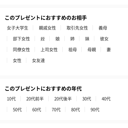
このプレゼントにおすすめのお相手
女子大学生
親戚女性
取引先女性
義母
フラワーテディベア
テディベア（バニラ）
テディベア（
部下女性
姪
娘
姉
妹
彼女
（2,390円）
（1,760円）
ル）（1,760円
同僚女性
上司女性
祖母
母親
妻
女性
女友達
紅茶・コーヒー・スイーツ
紅茶・コーヒー・スイーツを同梱してお届けいたします。ギフト
への＋αにおすすめです。
このプレゼントにおすすめの年代
10代
20代前半
20代後半
30代
40代
50代
60代
70代
80代
90代