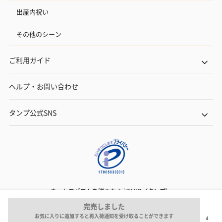
出産内祝い
プレミアムビール イネ
実楽山田錦 特別純米
ジョニ－ウォ
その他のシーン
ディット（712円）
酒（655円）
ブラック１２年（
円）
ご利用ガイド
ヘルプ・お問い合わせ
おつまみ・その他
お酒にぴったりのおつまみ・サプリを同梱してお届けいたしま
す。
タンプ公式SNS
ネットでギフトを贈るなら | TANP（タンプ）
Copyright© TANP Inc.
完売しました
いぶりがっことチーズ
ごろっとうまみ チーズ
しょっつるナッ
お気に入りに追加すると再入荷通知を受け取ることができます
のオイル漬（981円）
のオイル漬（塩麹&レモ
円）