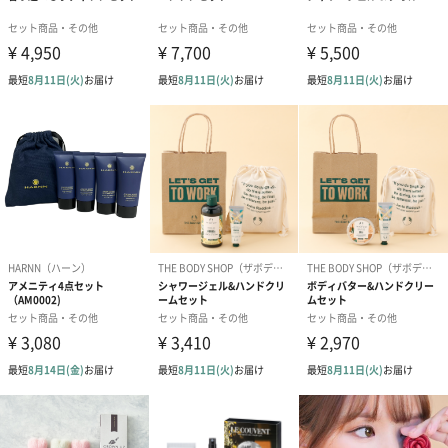
※製造工程の一部が手加工のため、色味や形状に個体差がありま
すが、使用上問題はありません。
注意事項
・本品は飲食物ではありません｡
・肌に合わない時はご使用をおやめください。
・肌に傷や湿疹等異常のある時はご使用にならないでください。
・ご使用後は、よく体を洗い流してください。
・製品の性質上、時間の経過とともに色味が変わる場合がありま
すが、品質に問題はありません。
・循環式の風呂・全自動給湯器、24時間風呂の場合、機種によっ
てはご使用になれない場合がございます。お使いの機種の説明書
を確認の上ご使用ください。
・ご使用後の追い焚きはおやめください。
・残り湯はなるべく早く流し、浴槽、風呂釜をよく洗ってくださ