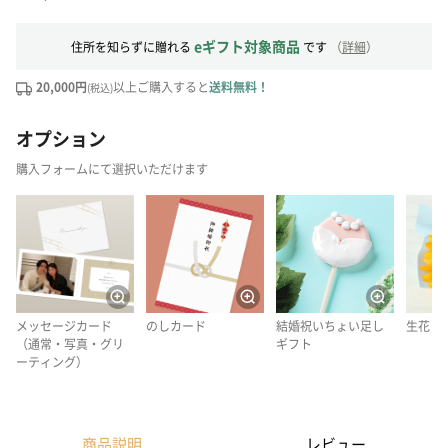
eギフト対象商品
住所を知らずに贈れる
です
（
詳細
）
20,000円
以上ご購入すると
送料無料！
(税込)
オプション
購入フォームにて選択いただけます
メッセージカード
のしカード
結婚祝いちょい足し
生花
（通常・写真・グリ
ギフト
ーティング）
商品説明
レビュー