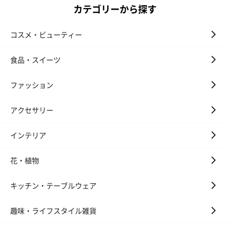
カテゴリーから探す
アールグレイ（HAPPY
アールグレイティー
フルーツティー
BIRTHDAY TO YOU）
（660円）
円）
コスメ・ビューティー
（660円）
食品・スイーツ
ファッション
スイーツ
アクセサリー
スイーツを同梱してお届けいたします。ギフトへの＋αにおすすめ
です。
インテリア
花・植物
キッチン・テーブルウェア
趣味・ライフスタイル雑貨