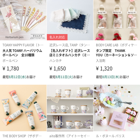
ード（680円）
ード（Thank you）ピ
Birthday ホ
ンク（680円）
刷なし）（11
のしカード
商品の形質上、のしを直接添付できない商品にのし風のカードを
同梱します。
※のし下はご記入いただけません。
※カードのデザインは一部変更する場合があります。
結婚祝い（御結婚御
出産祝い（御出産御
内祝い_蝶結び
祝）（110円）
祝）（110円）
（110円）