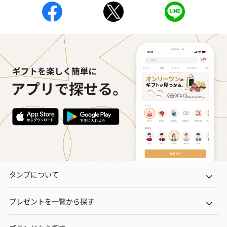
の＋αにおすすめです。
花束ハンドタオル（ピ
花束ハンドタオル（ブ
花束ハンドタ
ンク）（1,760円）
ルー）（1,760円）
ワイト）（1,7
キャンドル・お香
タンプについて
キャンドル・お香を同梱してお届けいたします。
プレゼントを一覧から探す