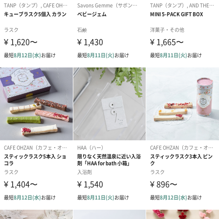
ダンボール装飾（ひま
ダンボール装飾（チュ
ダンボール装
わり）（720円）
ーリップ）（720円）
イトピンク×
ト）（580円）
メッセージカード（通常・写真・グリーティング）
誕生日や結婚祝い・出産祝いなど、様々なシーンのメッセージカ
ードを同梱します。
メッセージカードや封筒のデザインは一部変更する場合がありま
す。
写真付きメッセージカ
写真付きメッセージカ
【誕生日】Hap