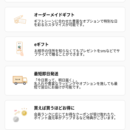
使用期限
使用方法
清潔な肌に塗布してください。
オーダーメイドギフト
使用上の注意
●肌に異常が生じていないかよく注意してご使用くださ
ギフトシーンに合わせた豊富なオプションで特別な日
を彩るカスタマイズが可能です。
点
い。
●肌に合わない時はご使用をおやめください。
●肌に傷・湿疹等異常のある時はご使用にならないでく
ださい。
eギフト
●肌に赤み・かゆみ・刺激・はれ・色抜け（白斑等)や
黒ずみ等の異常があらわれた時はご使用を中止し皮膚
お相手の住所を知らなくてもプレゼントをsnsなどでサ
プライズで贈ることができます。
科専門医等へご相談ください。そのままご使用を続け
ますと症状が悪化することがあります。
●ご使用後はキャップをきちんと閉めてください。
●製品の性質上、時間の経過とともに色味が変わる場合
最短即日発送
がありますが、品質に問題はありません。
「今日買って、明日届く」。
●高温多湿、直射日光を避け、乳幼児の手の届かないと
名入れや豊富なラッピングやオプションを施しても最
ころで保管してください。
短で翌日にお届けが可能です。
●本品は飲食物ではありません。
買えば買うほどお得に
会員ランクに応じてお得なクーポンが受け取れたり、
商品オプション情報
ポイント還元率がアップするなど特典がございます。