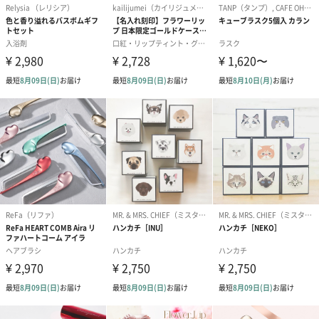
【ピンクグレープフルーツ】
水、ユチャ種子油、グリセリン、アーモンド油、タピ
オカデンプン、オリーブ油脂肪酸ソルビタン、オリー
ブ油脂肪酸セテアリル、シア脂、ジメチコン、パルミ
チン酸セチル、オリーブ果実油、ブドウ種子油、アロ
エベラ液汁、ハチミツ、ヒマワリ種子油、ミモザテヌ
イフローラ樹皮エキス、パルミチン酸ソルビタン、香
料、アルギニン、（アクリレーツ／アクリル酸アルキ
ル（C10-30))クロスポリマー、クロルフェネシン、水
添レシチン、キサンタンガム、EDTA-2Na、o-シメ
ン-5-オール、テトラ(ジ-t-ブチルヒドロキシヒドロケ
イヒ酸)ペンタエリスリチル、酢酸トコフェロール、ポ
リメチルシルセスキオキサン、トコフェロール、ソル
ビン酸K
【バーベナ】
水、ユチャ種子油、グリセリン、アーモンド油、タピ
オカデンプン、オリーブ油脂肪酸ソルビタン、オリー
ブ油脂肪酸セテアリル、シア脂、ジメチコン、パルミ
チン酸セチル、オリーブ果実油、ブドウ種子油、アロ
エベラ液汁、ハチミツ、ヒマワリ種子油、ミモザテヌ
イフローラ樹皮エキス、パルミチン酸ソルビタン、香
料、アルギニン、（アクリレーツ／アクリル酸アルキ
ル（C10-30))クロスポリマー、クロルフェネシン、水
添レシチン、キサンタンガム、EDTA-2Na、o-シメ
ン-5-オール、テトラ(ジ-t-ブチルヒドロキシヒドロケ