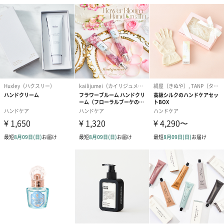
されない持続可能な商品を」と、常に業界に革新的な風を吹き込
むべく新製品を世に送り出しています。
スタイリッシュにハンドケアをしませんか？
厳選された植物オイルがたっぷりと入った贅沢なハンドクリーム
は、しっとりと手に馴染みます。こだわりの香りは、ハンドケア
しながら気持ちまで癒してくれます。持ち運びにも便利なハンド
クリームをプレゼントしてみませんか。
商品詳細情報
原材料
【ラベンダー】
水、ユチャ種子油、グリセリン、アーモンド油、タピ
オカデンプン、オリーブ油脂肪酸ソルビタン、オリー
ブ油脂肪酸セテアリル、シア脂、ジメチコン、パルミ