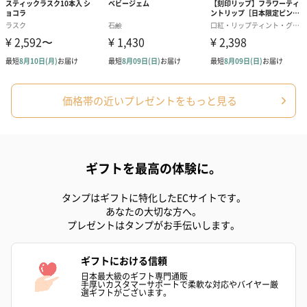
ロエベラ液汁、EDTA-2Na、ハチミツ、o-シメン-5-オ
ール、テトラ(ジ-t-ブチルヒドロキシヒドロケイヒ酸)
ペンタエリスリチル、酢酸トコフェロール、ポリメチ
ルシルセスキオキサン、ヒマワリ種子油、トコフェロ
ール、ミモザテヌイフローラ樹皮エキス、ソルビン酸
K
【チューブ、キャップ】プラ
価格帯の近いプレゼントをもっと見る
【外装】紙
本体サイズ
幅54mm×奥行35mm×高さ173mm
内容量
100ml
ギフトを最高の体験に。
パッケージ外
直方体化粧箱
装
タンプはギフトに特化したECサイトです。
パッケージ外
幅48mm×奥行37mm×高さ184mm
あなたの大切な方へ。
装サイズ
プレゼントはタンプがお手伝いします。
製造国
イタリア
ギフトにおける信頼
保存方法
高温多湿、直射日光を避け、乳幼児の手の届かないと
日本最大級のギフト専門通販
ころで保管してください。
手厚いカスタマーサポートで柔軟な対応やバイヤー厳
選ギフトがございます。
お届けからの
約2年