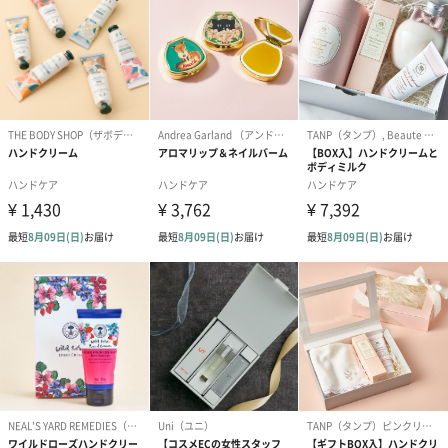
ナーとの取り組みを強化しています。エクストラピュアは、全ア
イテムにプロバンス有数の農園で採れる上質な植物原料を使用し
ています。
スイートアーモンドオイル
プロバンス地方のシュルツ家が30年以上の間、丁寧に作り続ける
アーモンドを使用しています。低温圧搾により抽出されるオイル
は栄養価が高く、さらにろ過して作られた高品質なオイルが使わ
オリーブオイル
フランスで、最も大きなオリーブ生産者、シャトーヴィラン。地
元でポピュラーな3種から抽出した厳選されたオイルを使用してい