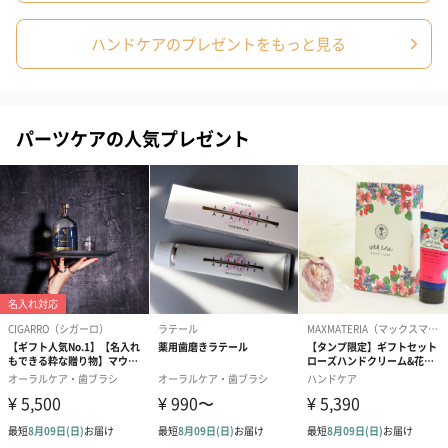
ハンドケアのプレゼントをもっと見る
カラフルなボックスに入れてお届け
パーツケアの人気プレゼント
ハンドクリームのチューブのカラーとお揃いの鮮やかなボックス
に入れてお届けします。気持ちが元気になるようなカラーリング
ですね。
「COMPAGNIE DE PROVENCE（カンパニー ド プロバン
ス）」
1990年、ターコイズブルーの澄み切った地中海に面した、暖かな
陽光降り注ぐ緑豊かな大地、フランスのプロバンス地方に生まれ
ました。「環境に良いから、伝統だからと古いものを無理に使う
のではなく、毎日の生活に自然に取り込めるような、流行に左右