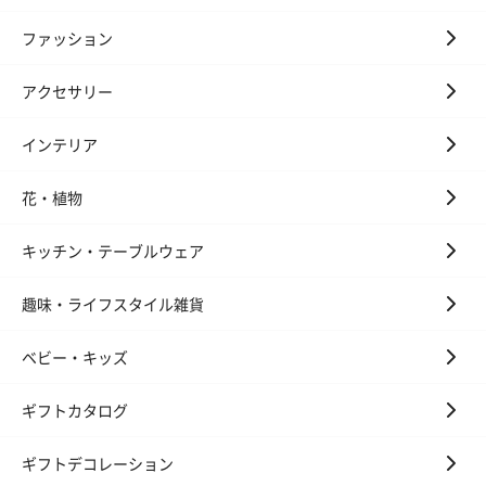
コットン巾着 【誕生
コットン巾着 【誕生
コットン巾着 
ファッション
日】（グレー）M（550
日】（スモーキーピン
とう】 M（55
円）
ク）M（550円）
アクセサリー
インテリア
のしカード
商品の形質上、のしを直接添付できない商品にのし風のカードを
花・植物
同梱します。
※のし下はご記入いただけません。
キッチン・テーブルウェア
※カードのデザインは一部変更する場合があります。
趣味・ライフスタイル雑貨
ベビー・キッズ
ギフトカタログ
ギフトデコレーション
結婚祝い（御結婚御
出産祝い（御出産御
内祝い_蝶結び