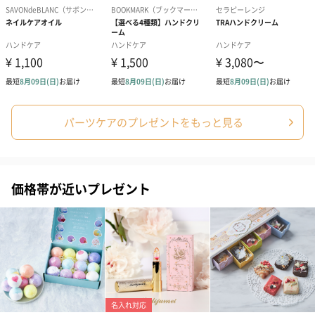
チン酸セチル、オリーブ果実油、ブドウ種子油、アロ
エベラ液汁、ハチミツ、ヒマワリ種子油、ミモザテヌ
イフローラ樹皮エキス、パルミチン酸ソルビタン、香
料、アルギニン、（アクリレーツ／アクリル酸アルキ
ル（C10-30))クロスポリマー、クロルフェネシン、水
添レシチン、キサンタンガム、EDTA-2Na、o-シメ
ン-5-オール、テトラ(ジ-t-ブチルヒドロキシヒドロケ
イヒ酸)ペンタエリスリチル、酢酸トコフェロール、ポ
リメチルシルセスキオキサン、トコフェロール、ソル
ビン酸K
パーツケアのプレゼントをもっと見る
【ローズ】
水、ユチャ種子油、グリセリン、アーモンド油、タピ
オカデンプン、オリーブ油脂肪酸ソルビタン、オリー
ブ油脂肪酸セテアリル、シア脂、ジメチコン、パルミ
価格帯が近いプレゼント
チン酸セチル、オリーブ果実油、ブドウ種子油、アロ
エベラ液汁、ハチミツ、ヒマワリ種子油、ミモザテヌ
イフローラ樹皮エキス、パルミチン酸ソルビタン、香
料、アルギニン、（アクリレーツ／アクリル酸アルキ
ル（C10-30))クロスポリマー、クロルフェネシン、水
添レシチン、キサンタンガム、EDTA-2Na、o-シメ
ン-5-オール、テトラ(ジ-t-ブチルヒドロキシヒドロケ
イヒ酸)ペンタエリスリチル、酢酸トコフェロール、ポ
リメチルシルセスキオキサン、トコフェロール、ソル
ビン酸K