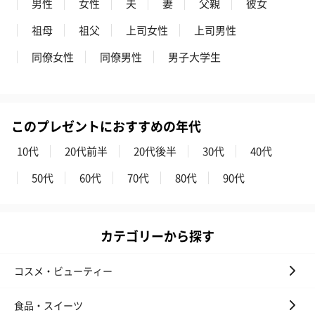
男性
女性
夫
妻
父親
彼女
祖母
祖父
上司女性
上司男性
同僚女性
同僚男性
男子大学生
写真付きメッセージカ
写真付きメッセージカ
【誕生日】Hap
ード（680円）
ード（Thank you）ピ
Birthday ホ
ンク（680円）
刷なし）（11
このプレゼントにおすすめの年代
10代
20代前半
20代後半
30代
40代
ラッピング
50代
60代
70代
80代
90代
ギフトラッピングを施してお届けいたします。
カテゴリーから探す
コスメ・ビューティー
食品・スイーツ