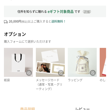
eギフト対象商品
住所を知らずに贈れる
です
（
詳細
）
20,000円
以上ご購入すると
送料無料！
(税込)
オプション
購入フォームにて選択いただけます
紙袋
メッセージカード
ラッピング
のしカ
（通常・写真・グリ
ーティング）
商品説明
レビュー