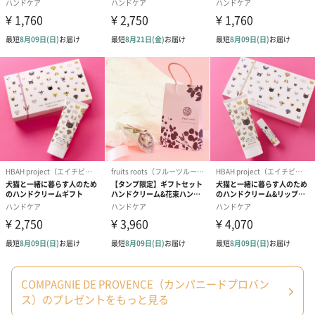
バーベナ
フレッシュで爽快感のあるバーベナの香りです。
コットンフラワー
コットンのやわらかさと心地よさを思わせる、パウダリーなフロ
ーラルの香りです。
ミモザフラワー
COMPAGNIE DE PROVENCE（カンパニードプロバン
ス）のプレゼントをもっと見る
プロバンスの散歩を思わせる陽気であたたかいミモザの香りで