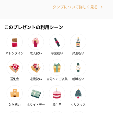
お届けボックスオプション
タンプについて詳しく見る
配送用のダンボールを装飾いたします。お相手のご住所に直接お
送りする際に人気のオプションです。お相手に直接手渡しする場
合は、紙袋との併用もおすすめです。
このプレゼントの利用シーン
バレンタイン
成人祝い
卒業祝い
昇進祝い
ダンボール装飾（ひま
ダンボール装飾（チュ
ダンボール装
わり）（720円）
ーリップ）（720円）
イトピンク×
送別会
退職祝い
自分へのご褒美
就職祝い
ト）（580円）
紙袋
入学祝い
ホワイトデー
誕生日
クリスマス
お渡し用の紙袋です。