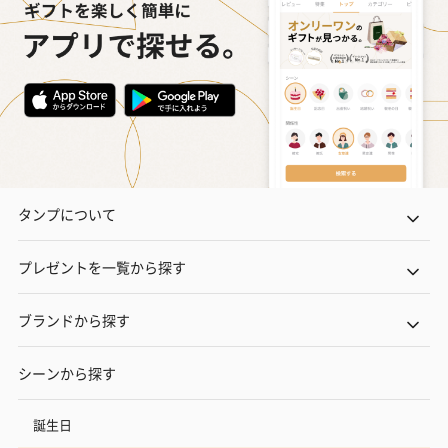
一部花材が写真と異なる場合がございます。予めご了承くださ
い。パッケージに入れてお届けします。
タンプについて
プリザーブドフラワー
プリザーブドフラワー
アミュレット 
ブーケ（ピンク）
ブーケ（ブルー）
ク）（1,500円
プレゼントを一覧から探す
（2,580円）
（2,580円）
ブランドから探す
ぬいぐるみ
シーンから探す
愛らしいぬいぐるみを同梱してお届けします。
誕生日・記念日・出産祝いなどのシーンにおすすめです。
誕生日