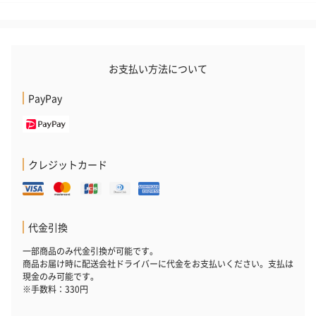
祝）（110円）
祝）（110円）
（110円）
結婚祝いちょい足しギフト
お支払い方法について
結婚祝いギフトへの＋αにおすすめです。新生活を彩るギフトオプ
ションをご用意いたしました。
PayPay
商品と同梱してお届けいたします。
クレジットカード
代金引換
ブライダルロリポップ
ブライダルロリポップ
夫婦箸と箸置
一部商品のみ代金引換が可能です。
ドレス（いちご味)
タキシード（コーラ味)
（2,420円）
商品お届け時に配送会社ドライバーに代金をお支払いください。支払は
現金のみ可能です。
（1,122円）
（1,122円）
※手数料：330円