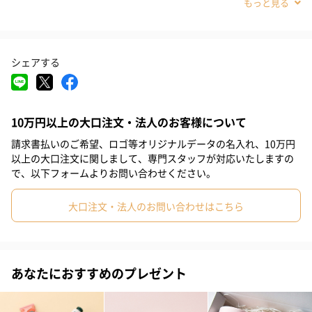
#パーティー
#記念日
#お礼
#お祝い
#父の日
#母の日
#結婚祝い
#部下男性
#弟
#兄
#妹
#姉
シェアする
#息子
#娘
#姪
#甥
#女子大学生
#部下女性
#義父
#義母
#取引先男性
#取引先女性
#親戚男性
#親戚女性
10万円以上の大口注文・法人のお客様について
#母親
#彼氏
#女友達
#男友達
#男性
#女性
#夫
請求書払いのご希望、ロゴ等オリジナルデータの名入れ、10万円
#妻
#父親
#彼女
#祖母
#祖父
#上司女性
以上の大口注文に関しまして、専門スタッフが対応いたしますの
こだわりの3つの植物油配合で、乾燥しやすい手肌をなめらかにし
で、以下フォームよりお問い合わせください。
っとり潤します。スムースなテクスチャーで伸びよく肌になじみ
#上司男性
#同僚女性
#同僚男性
#男子大学生
#10代
むのが魅力です。香りが6種類と豊富なので、性別を問わずユニセ
大口注文・法人のお問い合わせはこちら
#20代前半
#20代後半
#30代
#40代
#50代
#60代
ックスにお使いいただけます。
#70代
#80代
#90代
あなたにおすすめのプレゼント
3つの植物油について
プロバンスの伝統や歴史を受け継ぐべく、地元の生産者やデザイ