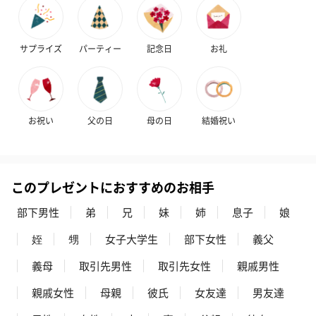
商品に合わせたサイズをお届けします。
サプライズ
パーティー
記念日
お礼
お祝い
父の日
母の日
結婚祝い
あり（280円）
このプレゼントにおすすめのお相手
メッセージカード（通常・写真・グリーティング）
部下男性
弟
兄
妹
姉
息子
娘
誕生日や結婚祝い・出産祝いなど、様々なシーンのメッセージカ
ードを同梱します。
姪
甥
女子大学生
部下女性
義父
メッセージカードや封筒のデザインは一部変更する場合がありま
す。
義母
取引先男性
取引先女性
親戚男性
親戚女性
母親
彼氏
女友達
男友達