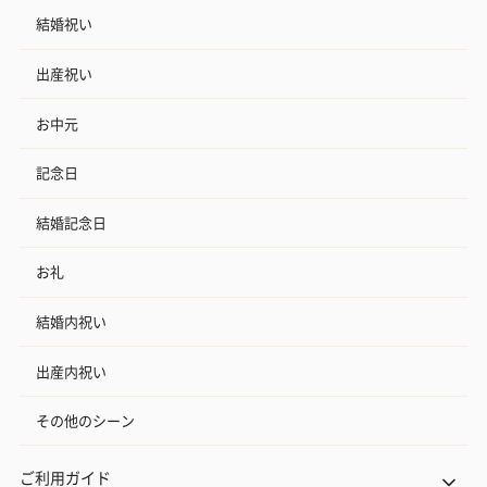
結婚祝い
出産祝い
お中元
フラワーテディベア
テディベア（バニラ）
テディベア（
記念日
（2,390円）
（1,760円）
ル）（1,760円
結婚記念日
お礼
紅茶・コーヒー・スイーツ
結婚内祝い
紅茶・コーヒー・スイーツを同梱してお届けいたします。ギフト
への＋αにおすすめです。
出産内祝い
その他のシーン
ご利用ガイド