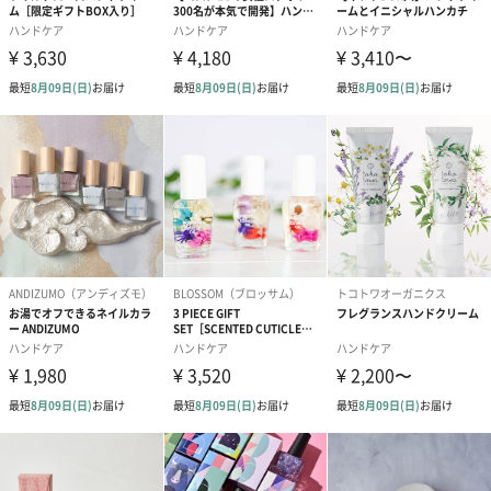
ます。肌を柔軟にし、うるおいを与え乾燥から守ります。
グレープシードオイル
厳選されたフランス産のグレープシードオイルを贅沢に使用して
います。肌をなめらかに整え、すこやかに保ちます。
エクストラピュア
現代のスタイリッシュでモダンな個性を表現した色鮮やかなデザ
インにこだわっています。フレッシュな香りが毎日の生活を楽し
く彩るナチュラルボディーケアコレクションです。
選べる香りは6種類