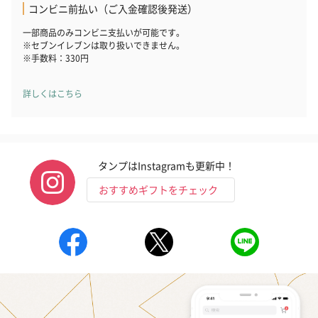
コンビニ前払い（ご入金確認後発送）
生花
一部商品のみコンビニ支払いが可能です。
生花のブーケを同梱します。
※セブンイレブンは取り扱いできません。
※9-15時にご注文いただく場合、最短のお届け可能日が通常より
※手数料：330円
も1日遅くなります。
詳しくはこちら
タンプはInstagramも更新中！
おすすめギフトをチェック
シーズンブーケ（ひま
ブーケ（ホワイトグリ
ブーケ（ピン
わり）（1,880円）
ーン）（1,650円）
（1,650円）
ドライフラワー・プリザーブドフラワー
自然のお花で作ったドライフラワー・プリザーブドフラワーを同
梱します。