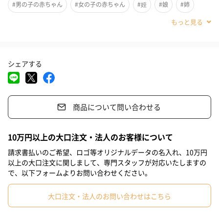
・おくるみ
#男の子の赤ちゃん
#女の子の赤ちゃん
#姪
#娘
#姉
・ハンカチ
#女友達
#女子大学生
#同僚男性
#同僚女性
#上司男性
・アニマルビブ
・マグケース
#上司女性
#母親
#女性
#男性
#男友達
#0-1歳
・フォトフレーム etc
シェアする
ママ向けのリラックスグッズも
商品について問い合わせる
赤ちゃん用のプレゼントだけでなくお母さんお父さん向けのプレ
ゼントも充実しています。やはり出産祝いというと赤ちゃん用の
10万円以上の大口注文・法人のお客様について
プレゼントが飽和してしまうこともあるのでそんなときはパパ、
請求書払いのご希望、ロゴ等オリジナルデータの名入れ、10万円
ママ用のプレゼントはとっても嬉しい！
以上の大口注文に関しまして、専門スタッフが対応いたしますの
で、以下フォームよりお問い合わせください。
大口注文・法人のお問い合わせはこちら
サンプルはこちら