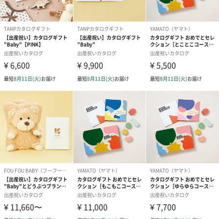
パックとして
海外の一流ホテルのスパやサロン、アスリートケア、自然療法の
施設等でも使用される非常に高級なパックを、ご自宅で作る事が
出来ます。
クレイ１の重さに対し水２の割合で容器の中で軽く混ぜます。
CLAYDのクレイはしばらくの間、水を吸収し続けるため、４８時
間冷蔵庫の中で密封し放置します。
完全に水を吸った状態になると、クレームブリュレのようなツヤ
のある質感になります。是非お試し下さい。
出産祝いにベビーもママも嬉しいギフトセットを
貰った方が好きなものを選ぶことができるギフトカタログとお好
みの用途で使える「CLAYD（クレイド）」入浴剤がセットに。出