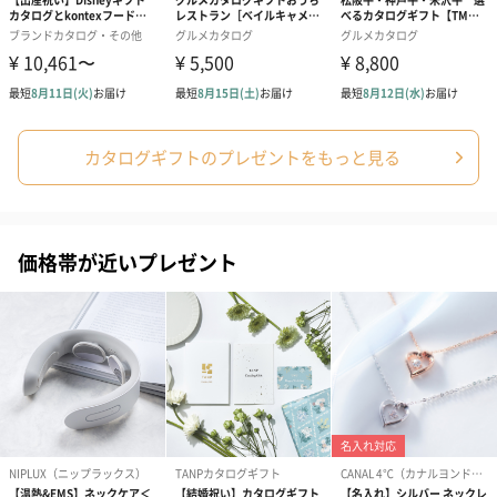
カタログギフトのプレゼントをもっと見る
写真付きメッセージカ
写真付きメッセージカ
【誕生日】Hap
ード（680円）
ード（Thank you）ピ
Birthday ホ
ンク（680円）
刷なし）（11
価格帯が近いプレゼント
ラッピング
ギフトラッピングを施してお届けします。