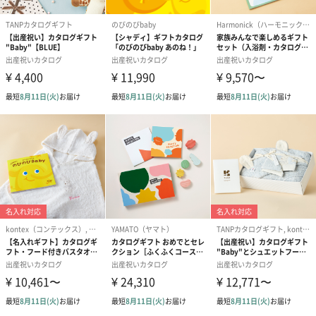
使用上の注意
＜CLAYD ONE TIME GIFT＞
・治療や美容のため体内にペースメーカーや金属、プ
ロテーゼやシリコンなどが入っている場合ならびにボ
トックスなどを注入されている場合は医師とご相談の
うえご使用ください。
・皮膚あるいは体質に異常がある時は使用しないでく
ださい。
・使用中や使用後、皮膚に発疹、発赤、かゆみ、刺激
感等の異常が現れた場合、使用を中止し医師にご相談
ください。
・極端に体力が落ちている方や 体調不良の方は医師と
ご相談のうえご使用ください。
・CLAYDが目に入った場合は、こすらず直ちに水また
はぬるま湯で充分に洗い流してください。
・CLAYDを飲用しても害はありませんが、万一大量に
飲み込んだ場合は水を飲ませる等の処置を行った後、
医師にご相談ください。
・CLAYDは空気中に舞いやすいため吸い込まないよう
にしてください。
・ステンレス素材･木材の浴槽に使用した場合、変質･
変色する場合があります。
・長時間CLAYDと金属が接触すると変質する可能性が
あるため、追い炊き･循環機能を停止して使用してくだ
さい。
・CLAYDと金属が接触した部分はCLAYDが残らないよ
うに使用後よくすすいでください。
小さなお子様の手の届かないところに保管してくださ