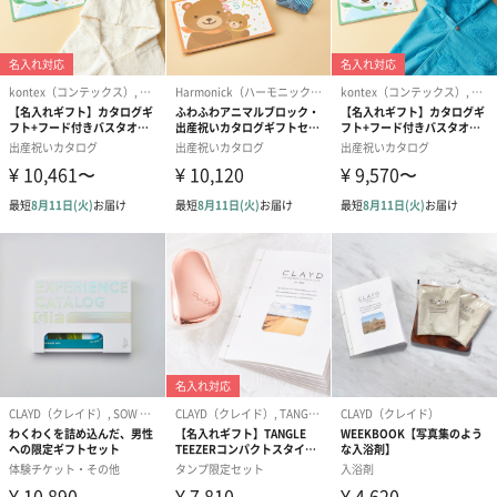
クレイドの特徴は？
クレイドの特徴は、『不用物の吸着力、皮膚細胞の修復力、保温
力、マイナス帯電がパワフル』な事です。粒子が非常に細かく、
また浸透圧作用をもつため、皮膚の表面だけでなく毛穴の奥の汚
れを吸着して引き出すことができ、シャワーなどで簡単に洗い流
せます。
多孔質で強力な吸着力がある上、マイナスに帯電しているため、
プラスに帯電した老廃物や重金属、体の匂いなどをしっかりと吸
着してくれます。
汗ばむ夏もCLAYDでさっぱり！