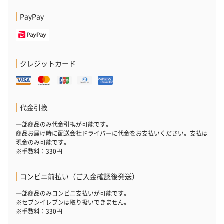
PayPay
ゼリーバウム カット
麦わらパンダバウム
3層デザート 
（レモン＆紅茶）（432
（バナナ味）（540円）
ェ〜国産フル
円）
り〜 3号（86
クレジットカード
スキンケアグッズ
スキンケアグッズを同梱してお届けします。
代金引換
一部商品のみ代金引換が可能です。
商品お届け時に配送会社ドライバーに代金をお支払いください。支払は
現金のみ可能です。
※手数料：330円
コンビニ前払い（ご入金確認後発送）
ハンドクリーム3本セッ
シャワージェル＆ハン
シャワージェ
一部商品のみコンビニ支払いが可能です。
※セブンイレブンは取り扱いできません。
ト【ありがとう】
ドクリーム（ピンクグ
ドクリーム（
※手数料：330円
（1,100円）
レープフルーツ）
ッシュローズ）（