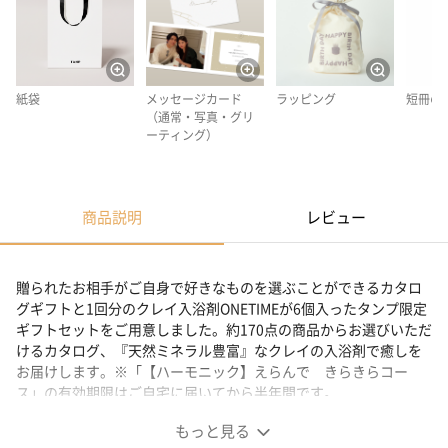
紙袋
メッセージカード
ラッピング
短冊の
（通常・写真・グリ
ーティング）
商品説明
レビュー
贈られたお相手がご自身で好きなものを選ぶことができるカタロ
グギフトと1回分のクレイ入浴剤ONETIMEが6個入ったタンプ限定
ギフトセットをご用意しました。約170点の商品からお選びいただ
けるカタログ、『天然ミネラル豊富』なクレイの入浴剤で癒しを
お届けします。※「【ハーモニック】えらんで きらきらコー
ス」の有効期限はご自宅に届いてから半年間です。
もっと見る
「きらきらコース」 ギフトカタログ