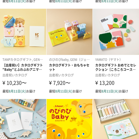
産と育児で忙しいママにひと時の癒しを一緒にお届けします。
出産祝いになにを贈ろうか悩んだときは、こちらの”限定ギフトセ
ット”を贈りませんか？
※パッケージデザインは変更になる可能性があります。
商品詳細情報
セット内容
・【ハーモニック】えらんで きらきらコース×1
・CLAYD ONE TIME GIFT×1
成分/産地
＜CLAYD ONE TIME GIFT＞
モンモリロナイト アメリカ産
内容量
＜CLAYD ONE TIME GIFT＞
30g×６
商品サイズ
＜CLAYD ONE TIME GIFT＞
約80×20×105mm・38.5ｇ(1個)