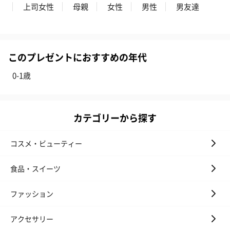
上司女性
母親
女性
男性
男友達
このプレゼントにおすすめの年代
0-1歳
フラワーテディベア
テディベア（バニラ）
テディベア（
（2,390円）
（1,760円）
ル）（1,760円
カテゴリーから探す
コスメ・ビューティー
紅茶・コーヒー・スイーツ
紅茶・コーヒー・スイーツを同梱してお届けいたします。ギフト
食品・スイーツ
への＋αにおすすめです。
ファッション
アクセサリー