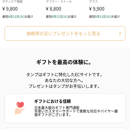
ベビーグッズ
出産祝いギフトへの＋αにおすすめです。新生児〜1歳ごろまでの
価格帯の近いプレゼントをもっと見る
赤ちゃん向けのアイテムをご用意しました。
商品と同梱してお届けいたします。
ギフトを最高の体験に。
タンプはギフトに特化したECサイトです。
あなたの大切な方へ。
プレゼントはタンプがお手伝いします。
スタイ（ブルー）
ソックス（ピンク）
ソックス（ブ
ギフトにおける信頼
（2,310円）
（1,650円）
（1,650円）
日本最大級のギフト専門通販
手厚いカスタマーサポートで柔軟な対応やバイヤー厳
選ギフトがございます。