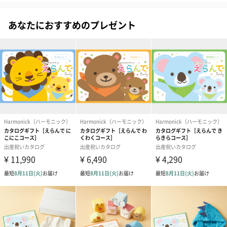
「CLAYD（クレイド）」入浴剤
あなたにおすすめのプレゼント
小分けになったかわいらしいパッケージが特徴のONE TIME
GIFT。パッケージにはCLAYD原産地の写真が差し込まれているの
もポイント。お肌に気を使っている方なら絶対に喜ばれるはず！
機能性だけでなくデザインまでこだわっているのが特徴です。
What is CLAYD?
アメリカ西海岸の砂漠地帯の地下から採れる非常に高品質ななク
レイです。太古に降り積もった火山灰が数億年の間、深い地中で
化学変化して出来たため”天然ミネラルが豊富”！！パワフルな体
感をもたらすCLAYDのクレイは、本国アメリカでは５つ星ホテル
やスパ、自然療養施設でも愛用されています。