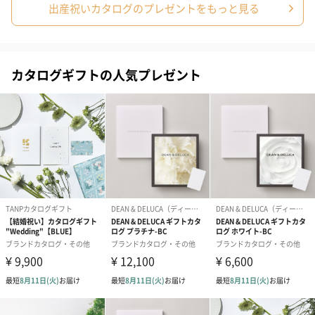
出産祝いカタログのプレゼントをもっと見る
商品オプション情報
お届けボックスオプション
カタログギフトの人気プレゼント
配送用のダンボールを装飾いたします。お相手のご住所に直接お
送りする際に人気のオプションです。お相手に直接手渡しする場
合は、紙袋との併用もおすすめです。
ダンボール装飾（ひま
ダンボール装飾（チュ
ダンボール装
わり）（720円）
ーリップ）（720円）
イトピンク×
ト）（580円）