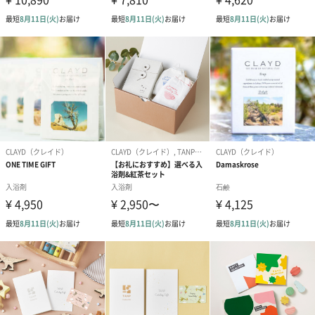
CLAYDは砂漠の地下から採掘された100％天然素材による入浴剤
です。浴槽の湯に付属のスプーン山盛り3杯を、ダマにならないよ
うに少しずつ加えて下さい。20分以上、出来れば1時間くらい湯船
に浸かって頂くのがオススメです。
日焼けしたお肌を鎮静して美白効果！
春めいて暖かくなってきた季節。クレイドは日焼けした肌を鎮静
して美白する効果があり、痩せやすい時期になるためダイエット
へのサポートなどにも効果的です！
◎またアレルギー体質のお子さんが、クレイパックをすることで
ひどくなってしまった皮膚症状が治ったという体験談なども最近
目にしております。