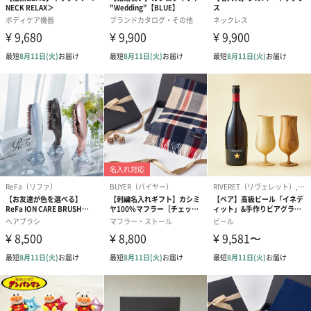
コットン巾着 【誕生
コットン巾着 【誕生
コットン巾着 
日】（グレー）L（600
日】（スモーキーピン
とう】 L（60
円）
ク）L（600円）
短冊のし
商品の形質上、短冊型の熨斗紙で対応させていただいておりま
す。
セット商品をご購入時に短冊のしオプションを選択された場合、
いずれかの商品1つに短冊のしを付けてお届けします。