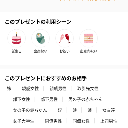
一部花材が写真と異なる場合がございます。予めご了承くださ
い。パッケージに入れてお届けします。
このプレゼントの利用シーン
誕生日
出産祝い
お祝い
出産内祝い
プリザーブドフラワー
プリザーブドフラワー
アミュレット 
ブーケ（ピンク）
ブーケ（ブルー）
ク）（1,500円
このプレゼントにおすすめのお相手
（2,580円）
（2,580円）
妹
親戚女性
親戚男性
取引先女性
部下女性
部下男性
男の子の赤ちゃん
ぬいぐるみ
女の子の赤ちゃん
姪
娘
姉
女友達
愛らしいぬいぐるみを同梱してお届けします。
誕生日・記念日・出産祝いなどのシーンにおすすめです。
女子大学生
同僚男性
同僚女性
上司男性