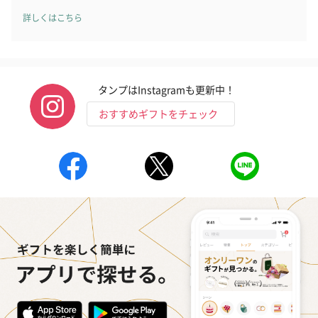
（2,145円）
円）
詳しくはこちら
リラックスグッズ
リラックスグッズを同梱してお届けします。
タンプはInstagramも更新中！
おすすめギフトをチェック
かき氷入浴剤4点セット
かき氷入浴剤4点セット
バスフラワー
（ブルー）（748円）
（イエロー）（748円）
【Thank you】
円）