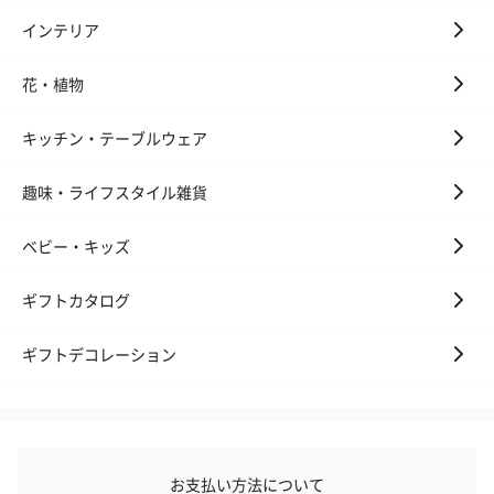
インテリア
花・植物
アールグレイ（HAPPY
アールグレイティー
フルーツティー
BIRTHDAY TO YOU）
（660円）
円）
（660円）
キッチン・テーブルウェア
趣味・ライフスタイル雑貨
ベビー・キッズ
スイーツ
スイーツを同梱してお届けいたします。ギフトへの＋αにおすすめ
ギフトカタログ
です。
ギフトデコレーション
お支払い方法について