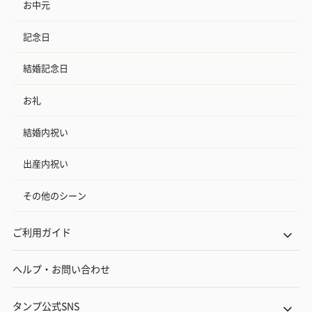
お中元
記念日
結婚記念日
お礼
フラッグカプセル：イ
フラッグカプセル：イ
ショートイン
ンセンススティック
ンセンススティック
（GRAPE AND
（END）（880円）
（St.OSMANTHUS）
（880円）
結婚内祝い
（880円）
出産内祝い
その他のシーン
お酒
お酒を同梱してお届けいたします。
ご利用ガイド
※20歳未満の方への酒類の販売はいたしません。
ヘルプ・お問い合わせ
タンプ公式SNS