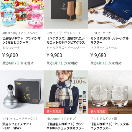
結婚祝い（結婚御祝）
出産祝い（御出産祝）
金銀結び切り(
（110円）
（110円）
い用)（寿）（1
出産祝いちょい足しギフト
出産祝いギフトへの＋αにおすすめです。お母様にもお子様にも嬉
しいギフトオプションをご用意いたしました。
商品と同梱してお届けいたします。
ノンカフェインフルー
葉酸入りデカフェコー
カフェインレ
ツティー（562円）
ヒー（875円）
ー（519円）