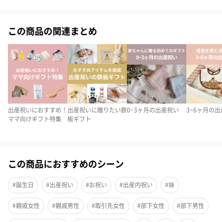
この商品の関連まとめ
【ハーモニック】えらんで きらきらコース
出産祝いや小さなお子様がいる家族に贈り物を贈りたい人、必見
です！
赤ちゃん用の商品が170個もある中から、貰った方が好きなものを
選ぶことができます。これなら本当に頬しいものが届きますね。
出産祝いにおすすめ！
出産祝いに贈りたい鉄
0~3ヶ月の出産祝い
3~6ヶ月の
ママ向けギフト特集
板ギフト
約170点のラインナップ
この商品におすすめのシーン
出産祝いの定番、おもちゃや食器ブランケットからベビーオイル
さらには、お母さん向けのアイテムまでそろったバリエ―ション
#誕生日
#出産祝い
#お祝い
#出産内祝い
#妹
豊かなカタログギフトですが具体的にどんなものがあるのか列挙
してみました。
#親戚女性
#親戚男性
#取引先女性
#部下女性
#部下男性
・赤ちゃん用食器