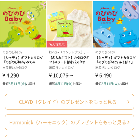
い。
・開封後のCLAYDの保管は、金属を避け、吸湿しない
ようガラスかホーローの容器で密封して保管してくだ
さい。
・繊維にCLAYDが付着すると色がつく場合があるので
衣服等に付かないようご注意ください。
・残り湯は洗濯に使用しないでください。
・砂漠の地下から採掘された100%天然素材のクレイ
のため稀にクレイ層の素材が凝固した状態のものが含
有されることがありますが、成分はクレイそのもので
すのでご安心ください。よく溶かしてからご入浴いた
だくか、気になる場合は取り除いてからご使用くださ
い。
有効期限
【ハーモニック】えらんで きらきらコース
ご自宅に届いてから半年間
備考
※パッケージデザインは変更になる可能性がありま
す。
CLAYD（クレイド）のプレゼントをもっと見る
カタログからお選びいただきました品物の送料は費用
に含まれております。
Harmonick（ハーモニック）のプレゼントをもっと見る