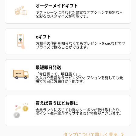
オーダーメイドギフト
生花
ギフトシーンに合わせた豊富なオプションで特別な日
を彩るカスタマイズが可能です。
生花のブーケを同梱します。
※9-15時にご注文いただく場合、最短のお届け可能日が通常より
も1日遅くなります。
eギフト
お相手の住所を知らなくてもプレゼントをsnsなどでサ
プライズで贈ることができます。
最短即日発送
「今日買って、明日届く」。
名入れや豊富なラッピングやオプションを施しても最
短で翌日にお届けが可能です。
シーズンブーケ（ひま
ブーケ（ホワイトグリ
ブーケ（ピン
わり）（1,880円）
ーン）（1,650円）
（1,650円）
買えば買うほどお得に
会員ランクに応じてお得なクーポンが受け取れたり、
ポイント還元率がアップするなど特典がございます。
ドライフラワー・プリザーブドフラワー
自然のお花で作ったドライフラワー・プリザーブドフラワーを同
タンプについて詳しく見る
梱します。