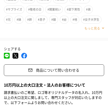
#サプライズ
#敬老の日
#開業祝い
#部下男性
#弟
#兄
#妹
#姉
#息子
#娘
#姪
#甥
#女子大学生
#部下女性
#義父
#義母
#取引先男性
#取引先女性
#親戚男性
#親戚女性
#彼女
#男子大学生
#同僚男性
シェアする
#同僚女性
#上司男性
#上司女性
#祖父
#祖母
#母親
モダンな作りで、お花好きな方へのプレゼントやここぞというと
#父親
#妻
#夫
#女性
#男性
#男友達
#女友達
きのアレンジメントに最適です。使用している花も、蘭やバラな
商品について問い合わせる
#10代
#20代前半
#20代後半
#30代
#40代
#50代
ど豪華なものを贅沢に使用しています。開店祝いなどに好評をい
ただいており、「パルテール」一押しのアレンジです。
#60代
#70代
#80代
#90代
10万円以上の大口注文・法人のお客様について
請求書払いのご希望、ロゴ等オリジナルデータの名入れ、10万円
以上の大口注文に関しまして、専門スタッフが対応いたしますの
使用する花材
で、以下フォームよりお問い合わせください。
蘭、バラ、その他季節の花を使用してアレンジします。