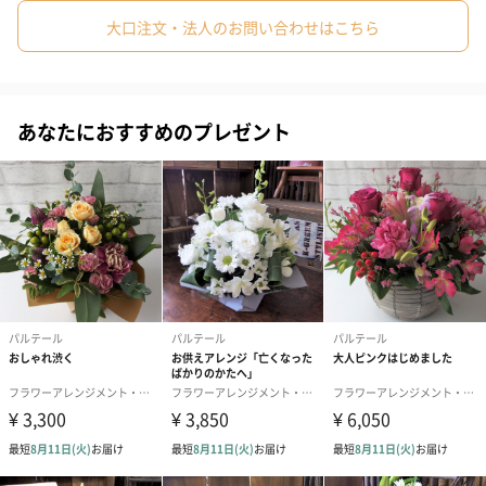
大口注文・法人のお問い合わせはこちら
おしゃれと華やかさを兼ね備えたゴージャスなデザイン
あなたにおすすめのプレゼント
上下左右に溢れるボリューム感と、グリーンの花材を使用して弧
を描くデザインは、おしゃれでインパクト抜群です。誕生日祝
い、開店や式典のお祝いなど様々なシーンに贈ることができま
す。
注意事項
※お花の入荷状況により写真と多少異なる場合がございます。あ
らかじめご了承ください。
※６月～9月はクール便で発送致します。