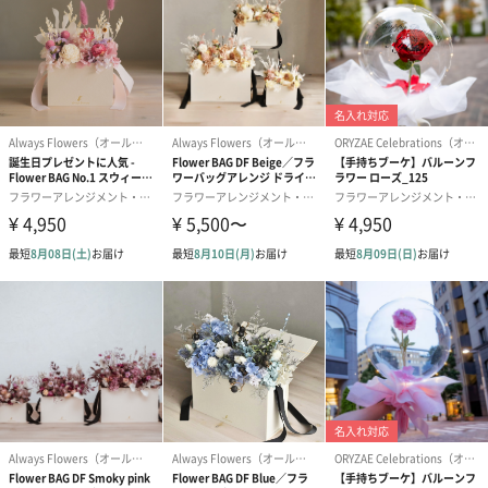
をいただきました場合にはご注文の後日に2点目以降の
送料をご請求させていただくご連絡が届きます。
商品オプション情報
メッセージカード
無地（0円）
D-1（0円）
D-2（0円）
紙袋