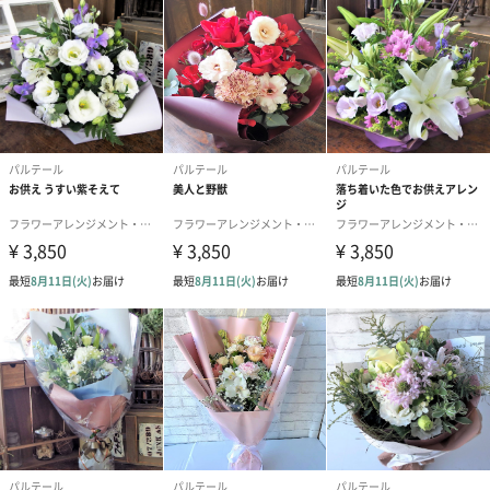
「パルテール（Parterre）」
「パルテール（Parterre）」はフランス語で花壇という意味で
す。花壇のように様々なお花が息づく場を通じて、沢山の方々に
喜びを与えたいという思いで花屋をはじめました。
ほぼ毎日お花に囲まれる環境に身をおき、お花の生命力や季節の
うつりかわりを体感しています。生け花やアメリカンスタイル、
ヨーロピアンスタイルなど多角的にスタイルを学んだ技術と、長
年培った感性や経験から喜ばれるフラワーギフトをお届けしてい
ます。
商品詳細情報
原材料
生花