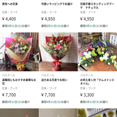
本体サイズ
幅約300mm×奥行約200mm×高さ約350mm
重さ/内容量
800g
パッケージ内
お花の取扱説明書
同梱物
製造国
日本
対応可能オプ
【無料オプション】
ション
・メッセージカード付属（個別のメッセージは180文
字まで）
無地、O-1、O-2、O-3、O-4、O-5、O-6、D-1、D-2、
D-3、D-4、D-5、D-6、D-7、D-9、D-10、D-11、D-
13、D-14、D-15、D-19
【有料オプション】
・紙袋
注意事項
※お花の入荷状況により写真と多少異なる場合がござ
います。あらかじめご了承ください。
※６月～9月はクール便で発送致します。
送料
複数点を同一住所へご配送希望をいただきました場合
にも、生花の都合上、1点ずつ配送費用が必要となりま
すためあらかじめご了承くださいませ。※複数ご注文