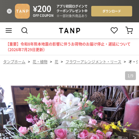
【重要】令和8年熊本地震の影響に伴うお荷物のお届け停止・遅延について
（2026年7月29日更新）
タンプホーム
>
花・植物
>
花
>
フラワーアレンジメント・リース
>
オ・
1
/
9