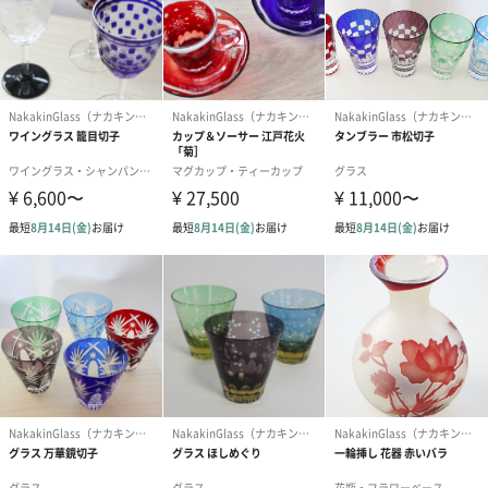
金空
黄金に耀く富士山
桜藤
夕暮れ時ピンク色に輝く富士山
透紅、透藍ペアセット
オプションで桐箱に入れてお届け