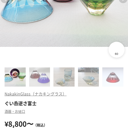
NakakinGlass（ナカキングラス）
ぐい呑逆さ富士
酒器・お猪口
¥8,800〜
（税込）