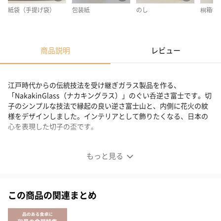
紙袋（手提げ袋）
包装紙
のし
桐箱③
商品説明
レビュー
江戸時代からの伝統技法を受け継ぎガラス製品を作る、
「NakakinGlass（ナカキングラス）」のぐい呑逆さ富士です。切
子のシンプルな技法で縁起の良い逆さ富士山と、内側に花火の紋
様をデザインしました。インテリアとして飾りたくなる、日本の
心を表現した切子の盃です。
富士山と花火を表現したぐい吞み
もっと見る
経産省推奨プロジェクトTheWONDER500認定商品
この商品の関連まとめ
一見美しい切子のぐい吞みですが、中をのぞくと花火の紋様が施
されています。逆さにすると富士山の形に！日本の心を表現した