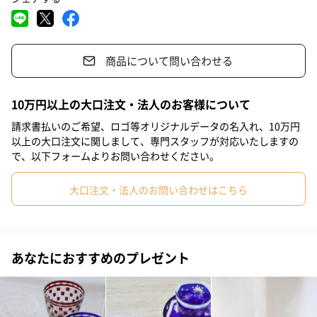
#上司男性
#上司女性
#祖父
#祖母
#母親
#父親
#妻
#夫
#女性
#男性
#男友達
#女友達
選べるカラーとセットは6種類
商品について問い合わせる
#20代前半
#20代後半
#30代
#40代
#50代
#60代
透紅
#70代
#80代
#90代
10万円以上の大口注文・法人のお客様について
早朝、茜色に輝く赤富士
請求書払いのご希望、ロゴ等オリジナルデータの名入れ、10万円
以上の大口注文に関しまして、専門スタッフが対応いたしますの
で、以下フォームよりお問い合わせください。
透藍
大口注文・法人のお問い合わせはこちら
澄みきった空に悠然とした姿の富士
あなたにおすすめのプレゼント
金緑
新緑に輝く富士山