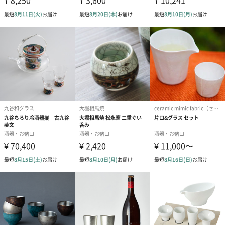
装サイズ
【ペア箱】長さ185mm×幅95mm×高さ57mm
パッケージ全
【1個箱】130g
体重量
【ペア箱】270g
パッケージ内
取扱説明書
同梱物
製造国
日本(東京都）
使用上の注意
・耐熱ガラスではありません。
点・使用方法
・急激な温度差にご注意の上ご使用ください。
・電子レンジ使用不可です。
対応可能オプ
【無料オプション】
ション
・包装紙での包装
・のしの貼付（祝、寿）
【有料オプション】
・紙袋
・桐箱の用意が可能です。