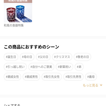
色と切子を楽しめる究極の盃です。
色々な表情を見せる逆さ富士
和風の食器特集
色ガラスの美しさとシンプルな切子で日本を表現することをコン
セプトに、縁起物の「逆さ富士」が誕生しました。カラフルな色
この商品におすすめのシーン
で、瞬間毎の富士山を表現しています。
#誕生日
#母の日
#父の日
#クリスマス
#敬老の日
#引っ越し祝い
#自分へのご褒美
#新築祝い
#弟
日本のお土産として海外の方にも人気
#親戚女性
#親戚男性
#取引先女性
#取引先男性
#義母
日本を代表する富士山のデザインなので、海外向けへのお土産と
#義父
#部下女性
#部下男性
#甥
#姪
#娘
#息子
しても人気です。日本酒などお酒を飲むのに使っても、インテリ
アとして飾っても楽しめる富士山の盃は、一つ集めると色違いで
#姉
#妹
#兄
#彼氏
#同僚男性
#同僚女性
揃えたくなりますね。
シェアする