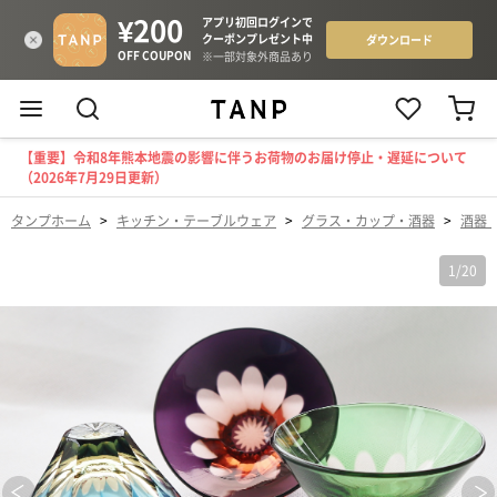
【重要】令和8年熊本地震の影響に伴うお荷物のお届け停止・遅延について
（2026年7月29日更新）
タンプホーム
>
キッチン・テーブルウェア
>
グラス・カップ・酒器
>
酒器
1
/
20