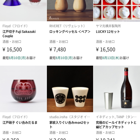
日本酒を伝統工芸品で味わう贅沢な時間
江戸切子のシンプルな技法のみを使って、日本の富士山と花火を
リアルに表現したぐい吞みです。5色展開なので、その日の気分に
よってお好みの富士山を選ぶのも楽しみの一つ。お酒の種類によ
って、同じ盃でも表情を変えるのは、ガラス工芸品ならではの魅
力です。縁起の良いぐい吞みをプレゼントしてみませんか。
商品詳細情報
原材料
ソーダガラス
本体サイズ
幅77mm×高さ45mm
重さ/内容量
80g
パッケージ外
化粧箱
装
パッケージ外
【1個箱】長さ90mm×幅90mm×高さ57mm