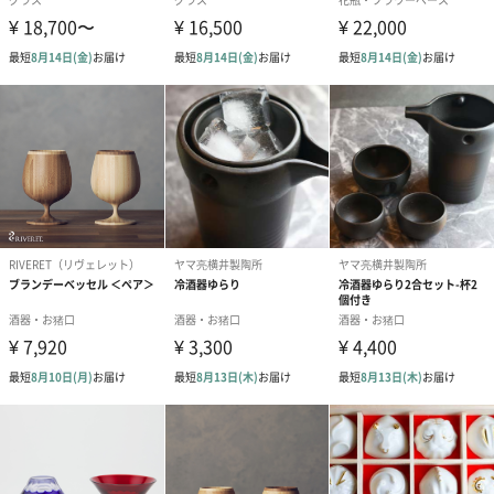
有料のオプションで、化粧箱を桐箱に変更することもできます。
ブランド名とロゴが入ったおしゃれで高級感のある箱はギフトに
最適です。
「NakakinGlass（ナカキングラス）」
「NakakinGlass（ナカキングラス）」は、伝統工芸「江戸硝子」
の技法を受け継ぎ、江戸時代から伝わる職人が手作業で製作する
ガラス製品です。人の手によって創り出されるガラス製品は機械
による大量生産品とは異なり、デザイン性や深み、味わいのある
ハンドメイドガラスとなります。素材となるガラスは珪砂から成
るソーダガラスで創られており、環境にもやさしいガラスです。