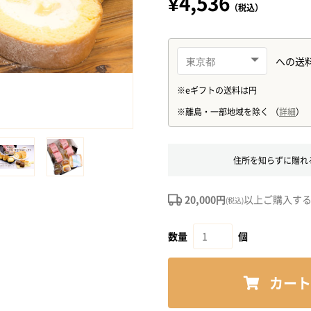
¥4,536
（税込）
住所を知らずに贈れ
20,000円
以上ご購入す
(税込)
数量
個
カート