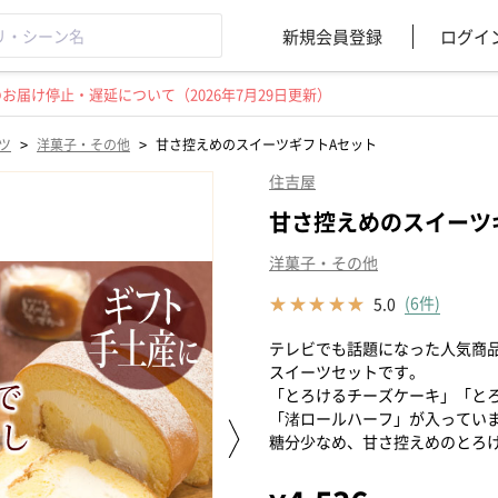
新規会員登録
ログイ
届け停止・遅延について（2026年7月29日更新）
>
>
ツ
洋菓子・その他
甘さ控えめのスイーツギフトAセット
住吉屋
甘さ控えめのスイーツ
洋菓子・その他
(6件)
5.0
テレビでも話題になった人気商
スイーツセットです。
「とろけるチーズケーキ」「と
「渚ロールハーフ」が入ってい
糖分少なめ、甘さ控えめのとろ