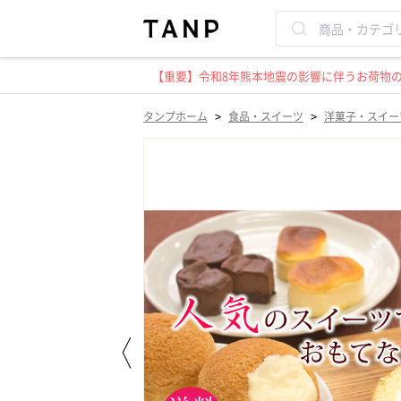
【重要】令和8年熊本地震の影響に伴うお荷物のお
>
>
タンプホーム
食品・スイーツ
洋菓子・スイー