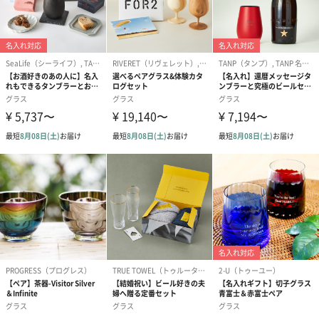
あり（330円）
メッセージカード
フリーメッセージは名刺サイズで4行60文字程度まで
Happy Birthday（0円）
Happy Wedding（0
Thank you（
円）