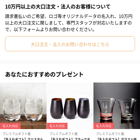
特別なお祝い ご結婚、金婚式、敬老などに
10万円以上の大口注文・法人のお客様について
#男性
#女性
#夫
#妻
#父親
#彼女
#祖母
請求書払いのご希望、ロゴ等オリジナルデータの名入れ、10万円
ついつい触りたくなるマットな質感。
#祖父
#上司女性
#上司男性
#同僚女性
#同僚男性
以上の大口注文に関しまして、専門スタッフが対応いたしますの
発色も上品なので、お慶びの品にも相応しい逸品です。
で、以下フォームよりお問い合わせください。
#男子大学生
#30代
#40代
#50代
#20代前半
ペアのタンブラーなのでこれから幸せな結婚生活を控えたカップ
大口注文・法人のお問い合わせはこちら
#20代後半
#70代
#60代
#80代
ルや、長い間一緒に過ごしているご夫婦などへ、特別なお祝いと
して嬉しいペアタンブラーを贈っていつまでも幸せに過ごしても
あなたにおすすめのプレゼント
大切な人の名前を入れてプレゼントに
世界に唯一のオリジナルタンブラーを贈ろう
大切な人の喜ぶ姿やいつまでも幸せでいてほしい姿を想像し、選
んだプレゼント。
そのプレゼントに、お名前も入れてみませんか。