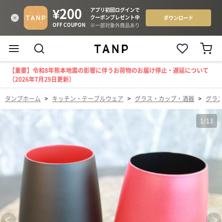
【重要】令和8年熊本地震の影響に伴うお荷物のお届け停止・遅延について
（2026年7月29日更新）
タンプホーム
>
キッチン・テーブルウェア
>
グラス・カップ・酒器
>
グラ
1
/
13