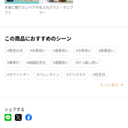
夫婦に贈りたいペアギ
名入れグラス・タンブ
ご夫婦やパートナーと2人で一緒に使うと、いつもの食事やティー
フト
ラー
タイムをより楽しい幸せな時間に彩ってくれます。
この商品におすすめのシーン
どこに置いても和むスタイルが魅力
#敬老の日
#米寿祝い
#喜寿祝い
#古希祝い
#新築祝い
表面と内面のバイカラー
#親孝行
#結婚記念日
#還暦祝い
#引っ越し祝い
表面が赤色のグラスは内面が黒色、表面が黒色のグラスは内面が
#ホワイトデー
#バレンタイン
#クリスマス
#記念日
赤色になっています。
#お祝い
#結婚祝い
#誕生日
#部下男性
#弟
#兄
このタンブラーはガラス製なので、この色の光沢がおしゃれに見
えて誰がどこに置いていても違和感なく和むようなフォルムデザ
#妹
#姉
#息子
#娘
#姪
#甥
#女子大学生
インです。
シェアする
#部下女性
#義父
#義母
#取引先男性
#取引先女性
#親戚男性
#親戚女性
#母親
#彼氏
#女友達
#男友達