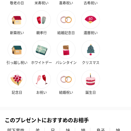
敬老の日
米寿祝い
喜寿祝い
古希祝い
新築祝い
親孝行
結婚記念日
還暦祝い
引っ越し祝い
ホワイトデー
バレンタイン
クリスマス
記念日
お祝い
結婚祝い
誕生日
このプレゼントにおすすめのお相手
部下男性
弟
兄
妹
姉
息子
娘