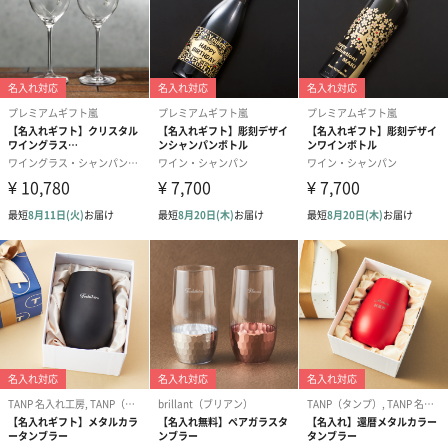
愛らしい見た目のバイカラーのペアタンブラーは、きっと2人の時
間を特別に素敵なものへとしてくれます。もらった方も喜んでく
れること間違いなしです。
商品詳細情報
素材
ガラス
色
赤、黒
注意事項
本商品は、お客様にご入力いただきました内容を基
に、当店デザイナーがバランス良くレイアウト調整さ
せていただきます。
ご入力内容や文字数により、多少デザインの変更が生
じる可能性がございます。
また、デザインの事前確認は承りかねますので予めご
了承くださいませ。