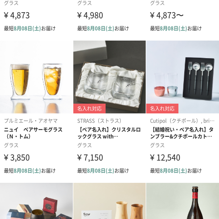
商品オプション情報
文字のフォント
①（0円）
②（0円）
③（0円）
紙袋