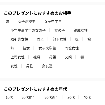
写真付きメッセージカ
写真付きメッセージカ
【誕生日】Hap
このプレゼントにおすすめのお相手
ード（680円）
ード（Thank you）ピ
Birthday ホ
ンク（680円）
刷なし）（11
妹
女子高校生
女子中学生
小学生高学年の女の子
女の子
親戚女性
ラッピング
取引先女性
義母
部下女性
姪
娘
ギフトラッピングを施してお届けします。
姉
彼女
女子大学生
同僚女性
上司女性
祖母
母親
父親
妻
女性
男性
女友達
このプレゼントにおすすめの年代
コットン巾着 【誕生
コットン巾着 【誕生
コットン巾着 
日】（グレー）S（550
日】（スモーキーピン
とう】 S（55
10代
20代前半
20代後半
30代
40代
円）
ク）S（550円）