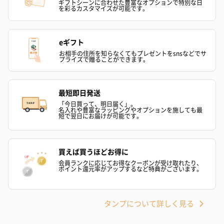
ギフトシーンに合わせた豊富なオプションで特別な日
を彩るカスタマイズが可能です。
お届けボックスオプション
配送用のダンボールを装飾いたします。お相手のご住所に直接お
送りする際に人気のオプションです。お相手に直接手渡しする場
eギフト
合は、紙袋との併用もおすすめです。
お相手の住所を知らなくてもプレゼントをsnsなどでサ
プライズで贈ることができます。
最短即日発送
「今日買って、明日届く」。
名入れや豊富なラッピングやオプションを施しても最
短で翌日にお届けが可能です。
ダンボール装飾（ひま
ダンボール装飾（チュ
ダンボール装
買えば買うほどお得に
わり）（720円）
ーリップ）（720円）
イトピンク×
会員ランクに応じてお得なクーポンが受け取れたり、
ポイント還元率がアップするなど特典がございます。
ト）（580円）
タンプについて詳しく見る
名入れ（漢字、ひらがな不可）
※写真は一例です。また、レーザー彫刻で加工しておりますの