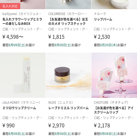
ような可愛らしいカイリジュメイ。この可愛さからSNSで話題の
商品となっています。
お花のカラーはピンク、オレンジ、レッド、パープルの４種類。
リップの中に閉じ込められたお花の色に合わせて花言葉を添え
て、あなたの気持ちを伝えてみませんか？
レッド
『情熱・愛情』を表すレッド。男性から女性へのプレゼント、好
きな人がいる女性の自分使いなどにおすすめです。
ピンク
『幸福・感謝・恋の誓い』を表すピンク。女性の自分使い、友人