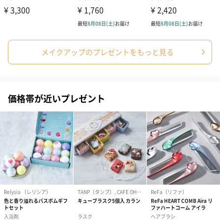
たため、次は小花が入手困難になり買い回りに奔走。
透明なリップの金箔は純度９８％のものを使用しており、唇に載
せた瞬間溶けていきます。他のメーカーでは偽物の金箔を使って
メイクアップのプレゼントをもっと見る
いたり、純度が低いものを使っているため、塗った時の効果が全
く異なります。上述の通り海外の高価な原料を惜しみなく使って
おり、その世界観が発売５年以上経った今でも世界中の女性を魅
了している理由です。
価格帯が近いプレゼント
タンプの取り扱いは正規品のみ！ご安心ください
「カイリジュメイ」は香港発のコスメブランドです。”人気ブラン
ドだから、非正規品も流通しているのでは？” そんな不安の声をお
伺いすることがあります。
タンプで取り扱っているカイリジュメイの商品はすべて正規品で