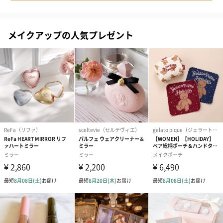
ーム本体がピンクに色づく場合がございます。
・光の加減でお花のお色が写真とは若干異なって見える場合がご
ざいます。
メイクアップの人気プレゼント
※ドライヤーで温風を少しあてると綺麗な透明に戻りますのでお
試し下さい。
"唇の水分・体温・pHに反応して、一人一人異なる色に変化する
不思議なリップ。"
あなただけのナチュラルなピンクに発色するため、肌色を選ばず
使えます。
リップの色選びに悩まず、プレゼントしやすいアイテムです。
香港発コスメブランド「Kailijumei（カイリジュメイ）」
本物のお花をリップに使用した特徴的な商品を発売し、世界で一
躍有名になったブランド。本物のお花を使用しているため同じ商
品はなく、手作業による製造。量産ができない希少価値の高い商