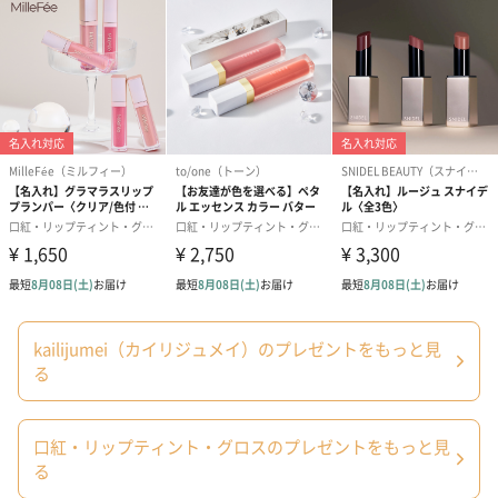
「カイリジュメイ」のリップは雑誌やテレビなど、様々なメディ
アで紹介されています。
トレンドをおさえたギフトでお相手様に喜んでいただけること間
違いなしです。
注意事項
・製造時期やロットにより、お花のお色味の濃淡に若干差が出る
場合がございます。予めご了承ください。
・リップの中のお花は本物のドライフラワーのため、個体差がご
kailijumei（カイリジュメイ）のプレゼントをもっと見
ざいます。お花の見た目によるご交換ご返品は受けたまわってお
る
りません。
・リップの中の気泡は不良品ではなく、手作りのためお花挿入の
際に入るものです。
口紅・リップティント・グロスのプレゼントをもっと見
・当商品は寒さや湿気に少し弱いため、出荷時は透明度の高い状
る
態で発送させて頂いておりますが、環境や季節によりリップクリ