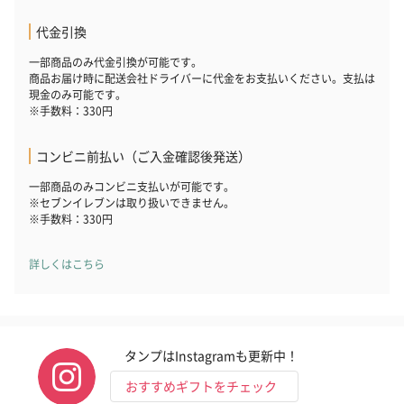
い。パッケージに入れてお届けします。
代金引換
一部商品のみ代金引換が可能です。
商品お届け時に配送会社ドライバーに代金をお支払いください。支払は
現金のみ可能です。
※手数料：330円
コンビニ前払い（ご入金確認後発送）
プリザーブドフラワー
プリザーブドフラワー
アミュレット 
一部商品のみコンビニ支払いが可能です。
※セブンイレブンは取り扱いできません。
ブーケ（ピンク）
ブーケ（ブルー）
ク）（1,500円
※手数料：330円
（2,580円）
（2,580円）
詳しくはこちら
ぬいぐるみ
愛らしいぬいぐるみを同梱してお届けします。
誕生日・記念日・出産祝いなどのシーンにおすすめです。
タンプはInstagramも更新中！
おすすめギフトをチェック