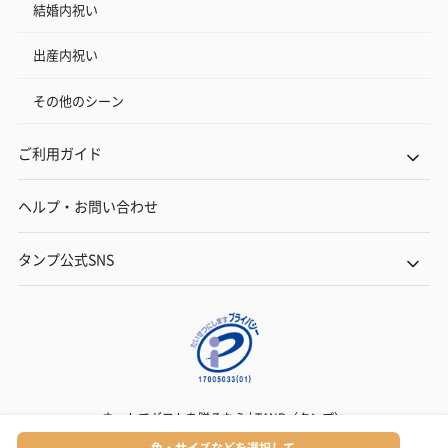
ゼリーバウム カット
麦わらパンダバウム
3層デザート 
結婚内祝い
（レモン＆紅茶）（432
（バナナ味）（540円）
ェ〜国産フル
円）
り〜 3号（86
出産内祝い
その他のシーン
スキンケアグッズ
ご利用ガイド
スキンケアグッズを同梱してお届けします。
ヘルプ・お問い合わせ
タンプ公式SNS
ハンドクリーム3本セッ
シャワージェル＆ハン
シャワージェ
ト【ありがとう】
ドクリーム（ピンクグ
ドクリーム（
（1,100円）
レープフルーツ）
ッシュローズ）（
（2,145円）
円）
ネットでギフトを贈るなら | TANP（タンプ）
Copyright© TANP Inc.
色・サイズなどを選択して