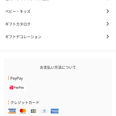
生花のブーケを同梱します。
ベビー・キッズ
※9-15時にご注文いただく場合、最短のお届け可能日が通常より
も1日遅くなります。
ギフトカタログ
ギフトデコレーション
お支払い方法について
シーズンブーケ（ひま
ブーケ（ホワイトグリ
ブーケ（ピン
わり）（1,880円）
ーン）（1,650円）
（1,650円）
PayPay
ドライフラワー・プリザーブドフラワー
自然のお花で作ったドライフラワー・プリザーブドフラワーを同
クレジットカード
梱します。
一部花材が写真と異なる場合がございます。予めご了承くださ