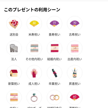
で、加工時の色や見た目などは商品の材質により変わります。
このプレゼントの利用シーン
（漢字、ひらがな不可）
送別会
米寿祝い
喜寿祝い
古希祝い
あり（590円）
法人
その他内祝い
結婚内祝い
出産内祝い
紙袋
お渡し用の紙袋です。
新築祝い
成人祝い
卒業祝い
昇進祝い
商品に合わせたサイズをお届けします。