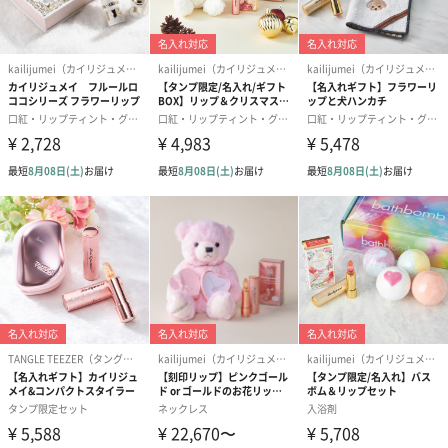
どんなピンクになるかはあなた次第。大好きなあの人と食事をし
た後は、唇もいつもと違うあなた色に変わるかもしれませんね。
※塗り始めから１分ほどでしっかりと発色するため、塗りすぎに
ご注意ください。ひと塗りした後に塗り直したい場合、しばらく
また、食べても飲んでも落ちにくいのがティントリップの特色。
ティントリップとは、唇を染め上げ色素を定着させる口紅のこ
と。従来の「塗る」リップと比べて、「染まる」ティントリップ
は塗っている感覚が無いほど、自然な塗り心地と発色が特徴で
す。これ一本でも、他の口紅の下地にも。マスクメイクでも落ち
にくいティントリップです。お化粧直しに頻繁に行けないような
フォーマルなお食事の前にも、安心してご使用いただけます。
口紅やグロスとはまったく違う新感覚コスメ。毎日少し違った色
に染まる楽しさが人気です。