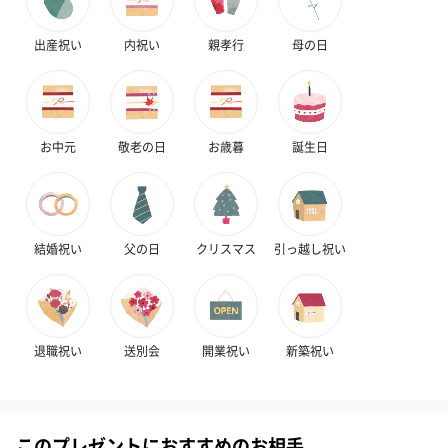
円）
り〜 3号（86
出産祝い
内祝い
親孝行
母の日
スキンケアグッズ
スキンケアグッズを同梱してお届けします。
お中元
敬老の日
お歳暮
誕生日
結婚祝い
父の日
クリスマス
引っ越し祝い
ハンドクリーム3本セッ
シャワージェル＆ハン
シャワージェ
ト【ありがとう】
ドクリーム（ピンクグ
ドクリーム（
退職祝い
送別会
開業祝い
新築祝い
（1,100円）
レープフルーツ）
ッシュローズ）（
（2,145円）
円）
このプレゼントにおすすめのお相手