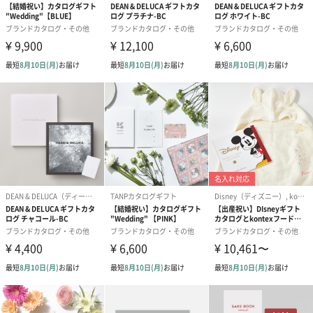
伝わりましたでしょうか。
大切な人に贈るギフトだから、本当に大切にしてもらえるものを
贈りたい。
そんなあなたにピッタリなギフトです。
選ぶ楽しさをギフトに。
そして大切な人が喜ぶギフトを贈りましょう。
商品詳細情報
掲載点数
約1,350点（グルメ 約230点）
ページ数
402ページ（グルメ 104ページ）
有効期限
ご自宅に届いてから半年間
備考
カタログからお選びいただきました品物の送料は費用