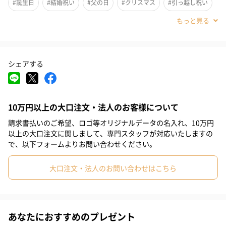
#誕生日
#結婚祝い
#父の日
#クリスマス
#引っ越し祝い
#退職祝い
#送別会
#開業祝い
#新築祝い
#母親
#義母
#祖母
#上司女性
#同僚女性
#部下女性
シェアする
#取引先女性
#女友達
#妹
#姉
#親戚女性
#30代
#40代
#20代後半
#20代前半
#50代
選ぶ楽しさをギフトにして贈りましょう
10万円以上の大口注文・法人のお客様について
大切な人への贈り物。
請求書払いのご希望、ロゴ等オリジナルデータの名入れ、10万円
何を贈ったらいいのか？何が欲しいのか？
以上の大口注文に関しまして、専門スタッフが対応いたしますの
で、以下フォームよりお問い合わせください。
そんなあなたにはカタログギフトがオススメ。
大口注文・法人のお問い合わせはこちら
今回は、カタログギフトを取り扱うハーモニックの人気No.1
TAKE YOUR CHOICEをご紹介します！
あなたにおすすめのプレゼント