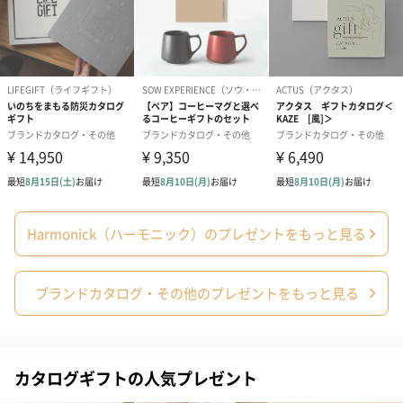
誕生日や結婚祝い・出産祝いなど、様々なシーンのメッセージカ
ードを同梱します。
メッセージカードや封筒のデザインは一部変更する場合がありま
す。
Harmonick（ハーモニック）のプレゼントをもっと見る
写真付きメッセージカ
写真付きメッセージカ
【誕生日】Hap
ード（680円）
ード（Thank you）ピ
Birthday ホ
ンク（680円）
刷なし）（11
ブランドカタログ・その他のプレゼントをもっと見る
包装紙
ラッピングを施してお届けいたします。
カタログギフトの人気プレゼント