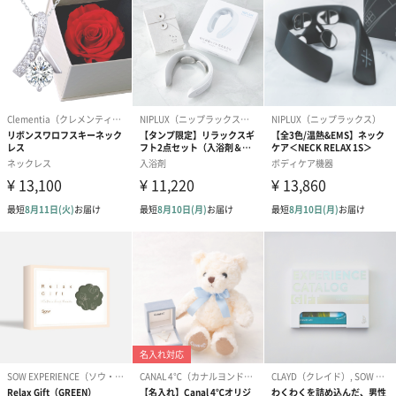
※9-15時にご注文いただく場合、最短のお届け可能日が通常より
も1日遅くなります。
シーズンブーケ（ひま
ブーケ（ホワイトグリ
ブーケ（ピン
わり）（1,880円）
ーン）（1,650円）
（1,650円）
ドライフラワー・プリザーブドフラワー
自然のお花で作ったドライフラワー・プリザーブドフラワーを同
梱します。
一部花材が写真と異なる場合がございます。予めご了承くださ
い。パッケージに入れてお届けします。