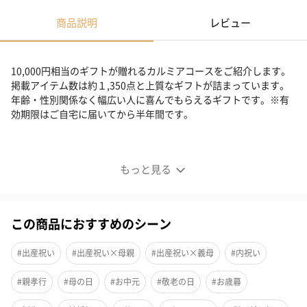
商品説明
レビュー
10,000円相当のギフトが贈れるカルミアコースをご紹介します。
掲載アイテム数は約１,350点と上質なギフトが詰まっています。
年齢・性別関係なく幅広い人に喜んでもらえるギフトです。※有
効期限はご自宅に届いてから半年間です。
カタログギフトのハーモニック人気No.1 TAKE YOUR
CHOICE
もっと見る
この商品におすすめのシーン
#出産祝い
#出産祝い×母親
#出産祝い×義母
#内祝い
#親孝行
#母の日
#お中元
#敬老の日
#お歳暮