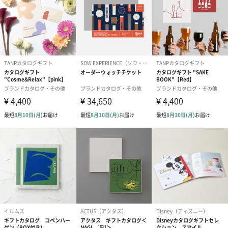
に含まれております。
商品オプション情報
お届けボックスオプション
配送用のダンボールを装飾いたします。お相手のご住所に直接お
送りする際に人気のオプションです。お相手に直接手渡しする場
合は、紙袋との併用もおすすめです。
ダンボール装飾（ひま
ダンボール装飾（チュ
ダンボール装
わり）（720円）
ーリップ）（720円）
イトピンク×