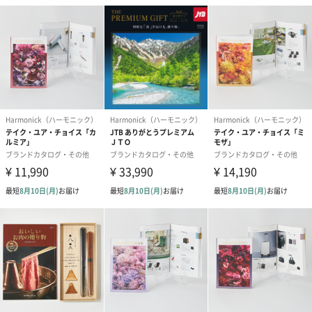
掲載アイテム数は、選び抜かれた約1,350点！
ファッション、グルメ、温泉、アウトドア、ビューティーなど
カテゴリーも大満足の18種
アイテムもカテゴリーも様々なので、年齢・性別・関係性・家族
構成関係なく贈ることができます。
気になるカタログの内容は？
もらって嬉しい憧れの有名ブランドも
憧れの有名ブランド品も多く揃っています。
AGATHA、kate spade、JIMMY CHOO、アクアスキュータム、タ