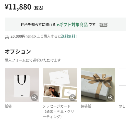
¥11,880
（税込）
eギフト対象商品
住所を知らずに贈れる
です
（
詳細
）
20,000円
以上ご購入すると
送料無料！
(税込)
オプション
購入フォームにて選択いただけます
紙袋
メッセージカード
包装紙
のし
（通常・写真・グリ
ーティング）