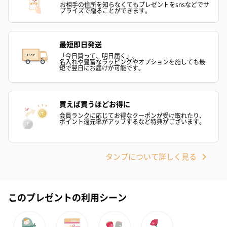
お相手の住所を知らなくてもプレゼントをsnsなどでサ
アールグレイ（HAPPY
アールグレイティー
フルーツティー
プライズで贈ることができます。
BIRTHDAY TO YOU）
（660円）
円）
（660円）
最短即日発送
「今日買って、明日届く」。
名入れや豊富なラッピングやオプションを施しても最
短で翌日にお届けが可能です。
スイーツ
スイーツを同梱してお届けいたします。ギフトへの＋αにおすすめ
買えば買うほどお得に
です。
会員ランクに応じてお得なクーポンが受け取れたり、
ポイント還元率がアップするなど特典がございます。
タンプについて詳しく見る
このプレゼントの利用シーン
ゼリーバウム カット
麦わらパンダバウム
3層デザート 
（レモン＆紅茶）（432
（バナナ味）（540円）
ェ〜国産フル