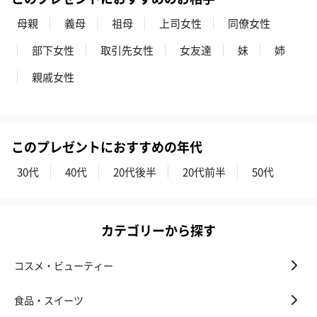
リラックスグッズ
母親
義母
祖母
上司女性
同僚女性
リラックスグッズを同梱してお届けします。
部下女性
取引先女性
女友達
妹
姉
親戚女性
このプレゼントにおすすめの年代
かき氷入浴剤4点セット
かき氷入浴剤4点セット
バスフラワー
30代
40代
20代後半
20代前半
50代
（ブルー）（748円）
（イエロー）（748円）
【Thank you】
円）
カテゴリーから探す
コスメ・ビューティー
ハンドタオル・ハンカチ
ハンドタオル・ハンカチを同梱してお届けいたします。ギフトへ
食品・スイーツ
の＋αにおすすめです。