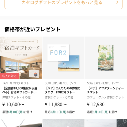
カタログギフトのプレゼントをもっと見る
結婚祝いちょい足しギフト
結婚祝いギフトへの＋αにおすすめです。新生活を彩るギフトオプ
ションをご用意いたしました。
商品と同梱してお届けいたします。
価格帯が近いプレゼント
ブライダルロリポップ
ブライダルロリポップ
今治タオルケ
ドレス（いちご味)
タキシード（コーラ味)
ンドタオル・
（1,122円）
（1,122円）
タオル）（3,4
生花
生花のブーケを同梱します。