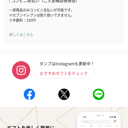
コンビニ前払い（ご入金確認後発送）
プレミアムビール イネ
酔鯨 純米吟醸 吟麗
実楽山田錦 
一部商品のみコンビニ支払いが可能です。
ディット（712円）
（704円）
酒（655円）
※セブンイレブンは取り扱いできません。
※手数料：330円
詳しくはこちら
おつまみ・その他
お酒にぴったりのおつまみ・サプリを同梱してお届けいたしま
す。
タンプはInstagramも更新中！
おすすめギフトをチェック
いぶりがっことチーズ
ごろっとうまみ チーズ
しょっつるナッ
のオイル漬（981円）
のオイル漬（塩麹&レモ
円）
ン）（981円）