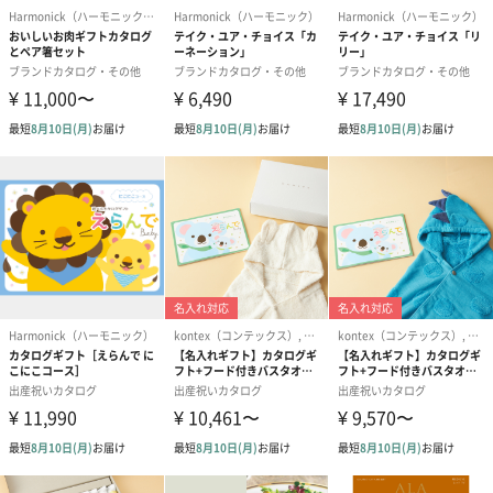
ケオキクチ、ポール スチュアート、Calvin Klein、BEAMSなど上
質なギフトばかり。
なんと、ブルガリもありますよ。
喜ばれること間違いなしの誰もが嬉しいギフトです◎
思わず自分が行きたい！体験も
日々の疲れを癒す、たかの友梨ビューティークリニックのや、ア
ロマテラピー
スタイリストがコーディネートを提案してくれるファッションレ
ンタルサービスや家事代行サービス
東京国立近代美術館、東京ランチクルーズや神戸クルーズ、セグ
ウェイツアーなど