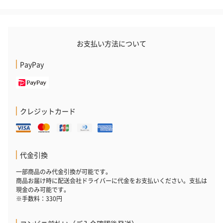
フラッグカプセル：イ
フラッグカプセル：イ
ショートイン
お支払い方法について
ンセンススティック
ンセンススティック
（GRAPE AND
（END）（880円）
（St.OSMANTHUS）
（880円）
PayPay
（880円）
お酒
クレジットカード
お酒を同梱してお届けいたします。
※20歳未満の方への酒類の販売はいたしません。
代金引換
一部商品のみ代金引換が可能です。
商品お届け時に配送会社ドライバーに代金をお支払いください。支払は
現金のみ可能です。
※手数料：330円