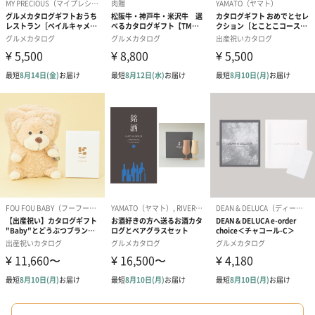
結婚祝い（御結婚御
出産祝い（御出産御
結婚内祝い（
祝）（110円）
祝）（110円）
（110円）
出産祝いちょい足しギフト
出産祝いギフトへの＋αにおすすめです。お母様にもお子様にも嬉
しいギフトオプションをご用意いたしました。
商品と同梱してお届けいたします。
絵本&うさぎ（ピンク）
ノンカフェインフルー
葉酸入りデカ
（2,702円）
ツティー（562円）
ヒー（875円）