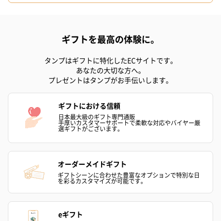
ギフトを最高の体験に。
フラワーテディベア
テディベア（バニラ）
テディベア（
（2,390円）
（1,760円）
ル）（1,760円
タンプはギフトに特化したECサイトです。
あなたの大切な方へ。
プレゼントはタンプがお手伝いします。
紅茶・コーヒー・スイーツ
ギフトにおける信頼
日本最大級のギフト専門通販
紅茶・コーヒー・スイーツを同梱してお届けいたします。ギフト
手厚いカスタマーサポートで柔軟な対応やバイヤー厳
選ギフトがございます。
への＋αにおすすめです。
オーダーメイドギフト
ギフトシーンに合わせた豊富なオプションで特別な日
を彩るカスタマイズが可能です。
eギフト