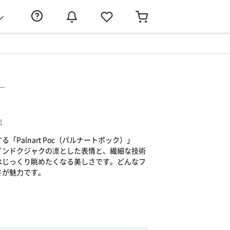
ン
）
他
Palnart Poc（パルナートポック）」
インドクジャクの凛とした表情と、繊細な技術
はじっくり眺めたくなる美しさです。どんなフ
さが魅力です。