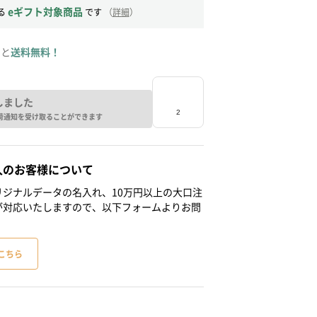
eギフト対象商品
る
です
（
詳細
）
ると
送料無料！
しました
荷通知を受け取ることができます
人のお客様について
ジナルデータの名入れ、10万円以上の大口注
が対応いたしますので、以下フォームよりお問
こちら