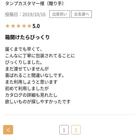
＜
1
2