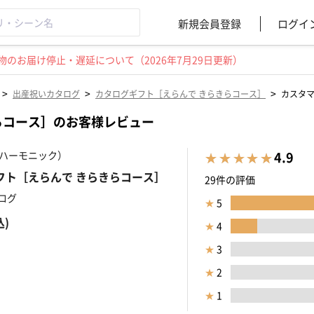
新規会員登録
ログイ
のお届け停止・遅延について（2026年7月29日更新）
>
>
>
出産祝いカタログ
カタログギフト［えらんで きらきらコース］
カスタ
らコース］のお客様レビュー
k（ハーモニック）
4.9
フト［えらんで きらきらコース］
29件の評価
ログ
★
5
込)
★
4
★
3
★
2
★
1