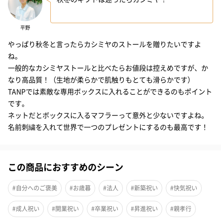
平野
マフラーを薄紙で丁寧に包んでお届けいたします。
やっぱり秋冬と言ったらカシミヤのストールを贈りたいですよ
ね。
一般的なカシミヤストールと比べたらお値段は控えめですが、か
高級カシミヤを贅沢に使ったチェック柄ストール
なり高品質！（生地が柔らかで肌触りもとても滑らかです）
TANPでは素敵な専用ボックスに入れることができるのもポイント
です。
最高級と言われる内モンゴル産のホワイトカシミヤを使用した、
ネットだとボックスに入るマフラーって意外と少ないですよね。
「BUYER」オリジナルのチェックストール です。女性だけでな
名前刺繍を入れて世界で一つのプレゼントにするのも最高です！
く、男性にも気軽に使っていただけるようなデザインが豊富なの
も人気の理由です。本当に品質の良いカシミヤを手ごろな価格で
購入できる、待望の商品です。
この商品におすすめのシーン
#自分へのご褒美
#お歳暮
#法人
#新築祝い
#快気祝い
カシミヤってどんな素材？
#成人祝い
#開業祝い
#卒業祝い
#昇進祝い
#親孝行