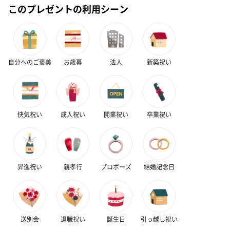
このプレゼントの利用シーン
ドライフラワー・プリザーブドフラワー
自然のお花で作ったドライフラワー・プリザーブドフラワーを同
梱します。
自分へのご褒美
お歳暮
法人
新築祝い
一部花材が写真と異なる場合がございます。予めご了承くださ
い。パッケージに入れてお届けします。
快気祝い
成人祝い
開業祝い
卒業祝い
昇進祝い
親孝行
プロポーズ
結婚記念日
プリザーブドフラワー
プリザーブドフラワー
アミュレット 
ブーケ（ピンク）
ブーケ（ブルー）
ク）（1,500円
（2,580円）
（2,580円）
送別会
退職祝い
誕生日
引っ越し祝い