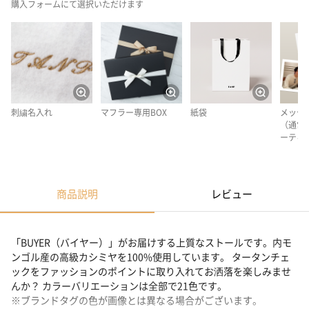
購入フォームにて選択いただけます
刺繍名入れ
マフラー専用BOX
紙袋
メッセ
（通常
ーティ
商品説明
レビュー
「BUYER（バイヤー）」がお届けする上質なストールです。内モ
ンゴル産の高級カシミヤを100%使用しています。 タータンチェ
ックをファッションのポイントに取り入れてお洒落を楽しみませ
んか？ カラーバリエーションは全部で21色です。
※ブランドタグの色が画像とは異なる場合がございます。