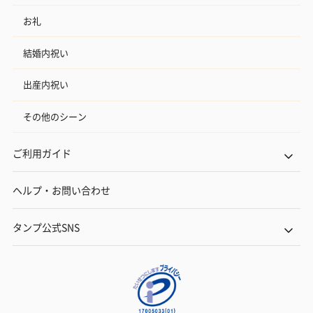
お礼
結婚内祝い
出産内祝い
いぶりがっことチーズ
ごろっとうまみ チーズ
しょっつるナッ
のオイル漬（981円）
のオイル漬（塩麹&レモ
円）
その他のシーン
ン）（981円）
ご利用ガイド
ヘルプ・お問い合わせ
タンプ公式SNS