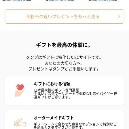
価格帯の近いプレゼントをもっと見る
あり（280円）
ギフトを最高の体験に。
メッセージカード（通常・写真・グリーティング）
タンプはギフトに特化したECサイトです。
誕生日や結婚祝い・出産祝いなど、様々なシーンのメッセージカ
あなたの大切な方へ。
プレゼントはタンプがお手伝いします。
ードを同梱します。
メッセージカードや封筒のデザインは一部変更する場合がありま
す。
ギフトにおける信頼
日本最大級のギフト専門通販
手厚いカスタマーサポートで柔軟な対応やバイヤー厳
選ギフトがございます。
オーダーメイドギフト
ギフトシーンに合わせた豊富なオプションで特別な日
を彩るカスタマイズが可能です。