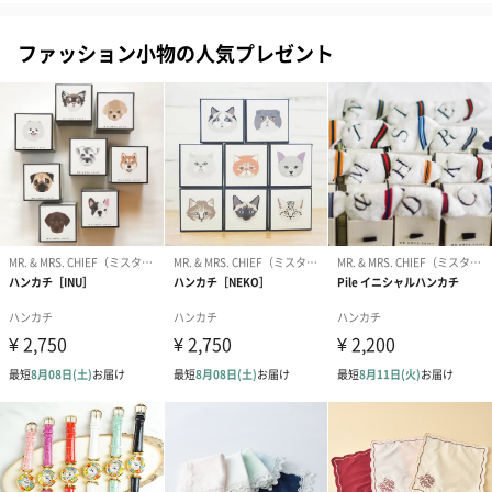
ファッション小物の人気プレゼント
マフラー専用ボックスをご選択いただく場合
お相手に直接送る場合は、マフラー専用ボックスとダンボール装
飾の組み合わせがオススメです。
一度ご自宅に送り、手渡しされる場合は紙袋のご利用を推奨して
おります。
なお、マフラー専用ボックス・ダンボール装飾・紙袋の3点を一緒
にご注文いただいた場合、本画像のような縦長の大きい紙袋を同
梱してお届けいたしますが、ダンボールを並行にした状態でお入
れいただくことができないため、3点の組み合わせは推奨しており
ません。
ご注意いただきますようお願い申し上げます。