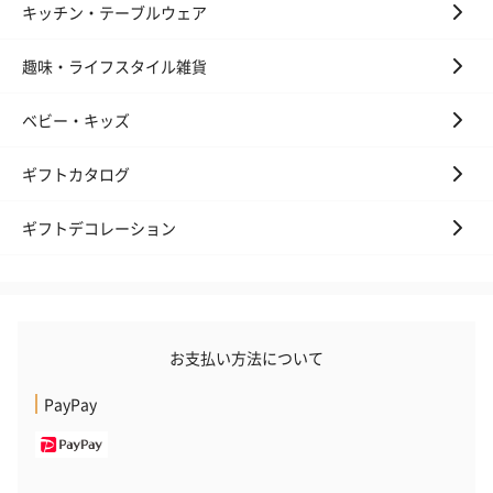
キッチン・テーブルウェア
趣味・ライフスタイル雑貨
ハンドクリーム3本セッ
シャワージェル＆ハン
シャワージェ
ト【ありがとう】
ドクリーム（ピンクグ
ドクリーム（
（1,100円）
レープフルーツ）
ッシュローズ）（
ベビー・キッズ
（2,145円）
円）
ギフトカタログ
リラックスグッズ
ギフトデコレーション
リラックスグッズを同梱してお届けします。
お支払い方法について
PayPay
かき氷入浴剤4点セット
かき氷入浴剤4点セット
バスフラワー