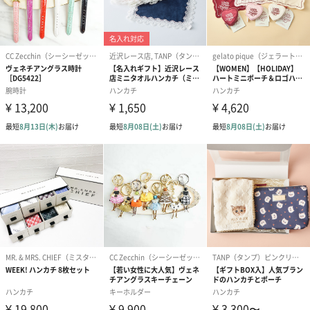
商品詳細情報
素材
カシミヤ100%
サイズ
幅60㎝×長さ190㎝（ フリンジ部分10cm × 2cm込
み）
原産国
内モンゴル（中国）
重さ
約225g
注意事項
・ブランド名とカシミヤ表記のタグは4箇所を糸で固定
となり縫い付けてはおりませんので取り外していただ
くことが可能でございます。
・ブランドタグの色が画像とは異なる場合がございま
す。
商品オプション情報
お届けボックスオプション