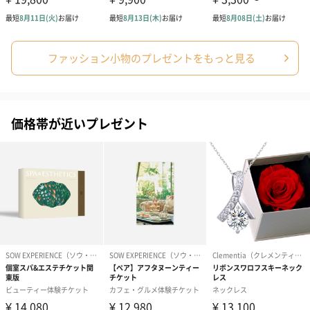
配送用のダンボールを装飾いたします。お相手のご住所に直接お
送りする際に人気のオプションです。お相手に直接手渡しする場
合は、紙袋との併用もおすすめです。
ファッション小物のプレゼントをもっと見る
価格帯が近いプレゼント
ダンボール装飾（ひま
ダンボール装飾（チュ
ダンボール装
わり）（720円）
ーリップ）（720円）
イトピンク×
ト）（580円）
刺繍名入れ
大切な方のお名前や記念日を刺繍でお入れします。
※ 写真は一例です。