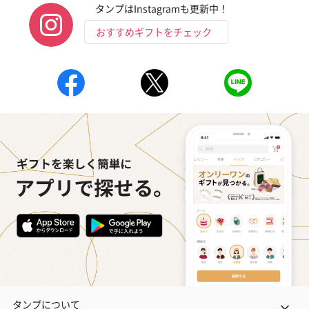
タンプはInstagramも更新中！
キャンドル・お香
おすすめギフトをチェック
キャンドル・お香を同梱してお届けいたします。
フラッグカプセル：イ
フラッグカプセル：イ
ショートイン
ンセンススティック
ンセンススティック
（GRAPE AND
（END）（880円）
（St.OSMANTHUS）
（880円）
（880円）
お酒
お酒を同梱してお届けいたします。
タンプについて