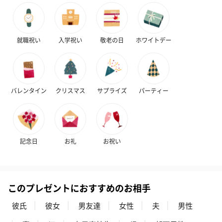
ぬいぐるみ
愛らしいぬいぐるみを同梱してお届けします。
就職祝い
入学祝い
敬老の日
ホワイトデー
誕生日・記念日・出産祝いなどのシーンにおすすめです。
バレンタイン
クリスマス
サプライズ
パーティー
フラワーテディベア
テディベア（バニラ）
テディベア（
記念日
お礼
お祝い
（2,390円）
（1,760円）
ル）（1,760円
このプレゼントにおすすめのお相手
紅茶・コーヒー・スイーツ
彼氏
彼女
男友達
女性
夫
男性
紅茶・コーヒー・スイーツを同梱してお届けいたします。ギフト