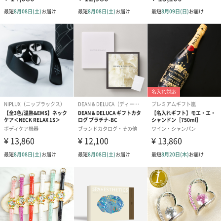
※ 刺繍の仕上がり具合は、商品の素材・厚みにより個体差がある
場合がございます。予めご了承ください。（漢字、ひらがな・ピ
リオド不可）
※半角英字でご入力ください。また、文字は筆記体で刺繍される
ため、アルファベット大文字をご希望の場合は頭文字のみのご入
力をお願いします。
※全て大文字でご入力いただいた場合、刻印スペースの関係で頭
文字以外を小文字に変更して刺繍する場合があります。
あり（770円）
マフラー専用BOX