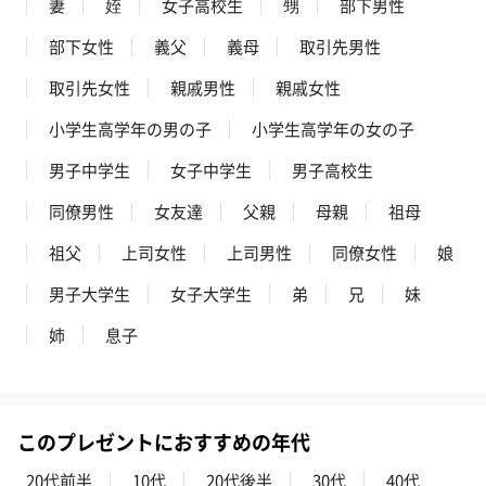
への＋αにおすすめです。
妻
姪
女子高校生
甥
部下男性
部下女性
義父
義母
取引先男性
取引先女性
親戚男性
親戚女性
小学生高学年の男の子
小学生高学年の女の子
男子中学生
女子中学生
男子高校生
同僚男性
女友達
父親
母親
祖母
アールグレイ（HAPPY
アールグレイティー
フルーツティー
BIRTHDAY TO YOU）
（660円）
円）
祖父
上司女性
上司男性
同僚女性
娘
（660円）
男子大学生
女子大学生
弟
兄
妹
姉
息子
スイーツ
スイーツを同梱してお届けいたします。ギフトへの＋αにおすすめ
このプレゼントにおすすめの年代
です。
20代前半
10代
20代後半
30代
40代