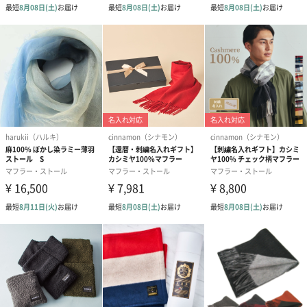
ロイヤルブラック
イエローウォッチ
お手入れ方法
バイヤーのカシミヤは他社のカシミヤ製品より繊維が細いものを
使用しております。マフラーやストールを長時間連続して使うの
は避けて、こまめにカシミヤ専用ブラシで優しく撫でてくださ
い。
洗濯について手洗いも可能ですが、信頼のおけるクリーニング屋
でのドライクリーニングをおすすめします。シーズンオフには一
度クリーニングに出した後、ジップ付きの袋に入れてください。