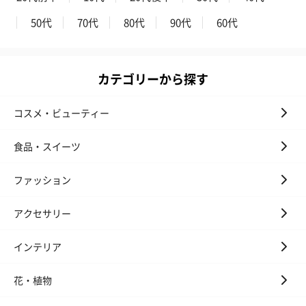
50代
70代
80代
90代
60代
カテゴリーから探す
ゼリーバウム カット
麦わらパンダバウム
3層デザート 
コスメ・ビューティー
（レモン＆紅茶）（432
（バナナ味）（540円）
ェ〜国産フル
円）
り〜 3号（86
食品・スイーツ
ファッション
スキンケアグッズ
スキンケアグッズを同梱してお届けします。
アクセサリー
インテリア
花・植物