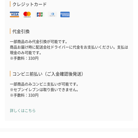
（ブルー）（748円）
（イエロー）（748円）
【Thank you】
クレジットカード
円）
代金引換
ハンドタオル・ハンカチ
一部商品のみ代金引換が可能です。
ハンドタオル・ハンカチを同梱してお届けいたします。ギフトへ
商品お届け時に配送会社ドライバーに代金をお支払いください。支払は
の＋αにおすすめです。
現金のみ可能です。
※手数料：330円
コンビニ前払い（ご入金確認後発送）
一部商品のみコンビニ支払いが可能です。
※セブンイレブンは取り扱いできません。
※手数料：330円
詳しくはこちら
花束ハンドタオル（ピ
花束ハンドタオル（ブ
花束ハンドタ
ンク）（1,760円）
ルー）（1,760円）
ワイト）（1,7