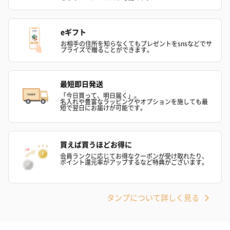
写真付きメッセージカ
写真付きメッセージカ
【誕生日】Hap
ード（680円）
ード（Thank you）ピ
Birthday ホ
eギフト
ンク（680円）
刷なし）（11
お相手の住所を知らなくてもプレゼントをsnsなどでサ
プライズで贈ることができます。
生花
最短即日発送
生花のブーケを同梱します。
「今日買って、明日届く」。
名入れや豊富なラッピングやオプションを施しても最
※9-15時にご注文いただく場合、最短のお届け可能日が通常より
短で翌日にお届けが可能です。
も1日遅くなります。
買えば買うほどお得に
会員ランクに応じてお得なクーポンが受け取れたり、
ポイント還元率がアップするなど特典がございます。
タンプについて詳しく見る
シーズンブーケ（ひま
ブーケ（ホワイトグリ
ブーケ（ピン
わり）（1,880円）
ーン）（1,650円）
（1,650円）