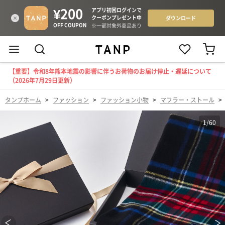
【重要】令和8年熊本地震の影響に伴うお荷物のお届け停止・遅延について
（2026年7月29日更新）
タンプホーム
>
ファッション
>
ファッション小物
>
マフラー・ストール
>
1
/
60