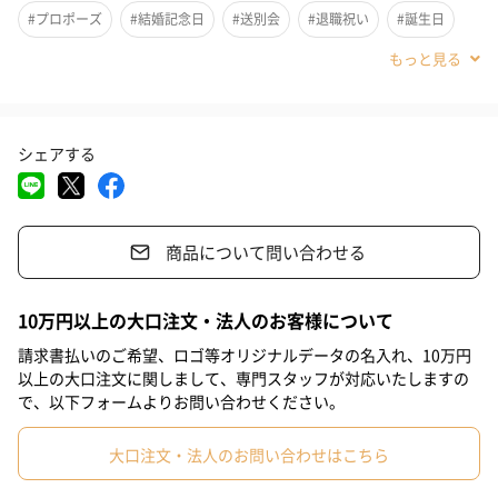
カシミヤは柔らかくて軽く、上品な光沢感があり「繊維の宝石」
#プロポーズ
#結婚記念日
#送別会
#退職祝い
#誕生日
と呼ばれています。毛が獲れるカシミヤヤギ は、寒暖の激しい地
域にしか生息しておりません。 非常に希少性が高く、カシミヤ自
#引っ越し祝い
#就職祝い
#入学祝い
#敬老の日
体の価格は年々値上がりしプレミアが付くほどの状態です。
#ホワイトデー
#バレンタイン
#クリスマス
#サプライズ
また、1頭のカシミヤヤギから1回で刈り取れるカシミヤ原毛の量
シェアする
#パーティー
#記念日
#お礼
#お祝い
#彼氏
#彼女
は、わずか約240グラム。このストール0.9枚分とほぼ同じ量で
す。こうして獲れた貴重な繊維は手作業で1本1本厳選し、15〜16
#男友達
#女性
#夫
#男性
#妻
#姪
#女子高校生
マイクロメートルの細さの物を16番単糸という太さの糸に織り上
商品について問い合わせる
#甥
#部下男性
#部下女性
#義父
#義母
#取引先男性
げています。
#取引先女性
#親戚男性
#親戚女性
#小学生高学年の男の子
10万円以上の大口注文・法人のお客様について
#小学生高学年の女の子
#男子中学生
#女子中学生
請求書払いのご希望、ロゴ等オリジナルデータの名入れ、10万円
一年を通して使えるストール
以上の大口注文に関しまして、専門スタッフが対応いたしますの
#男子高校生
#同僚男性
#女友達
#父親
#母親
#祖母
で、以下フォームよりお問い合わせください。
冷え込む秋冬のみならず、気温が上がる夏場は室内のクーラー対
策に役立ちます。職場で空調の調節ができなかったり、自宅でも
#祖父
#上司女性
#上司男性
#同僚女性
#娘
大口注文・法人のお問い合わせはこちら
暑がりな家族に合わせて設定温度を下げているという家庭に1枚あ
#男子大学生
#女子大学生
#弟
#兄
#妹
#姉
#息子
ると重宝します。性別を問わず使えるストールは、誰もに喜んで