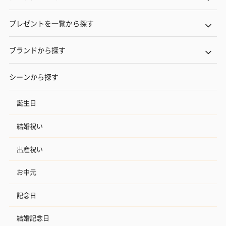
※20歳未満の方への酒類の販売はいたしません。
プレゼントを一覧から探す
ブランドから探す
シーンから探す
誕生日
プレミアムビール イネ
実楽山田錦 特別純米
ジョニ－ウォ
ディット（712円）
酒（655円）
ブラック１２年（
結婚祝い
円）
出産祝い
おつまみ・その他
お中元
お酒にぴったりのおつまみ・サプリを同梱してお届けいたしま
す。
記念日
結婚記念日