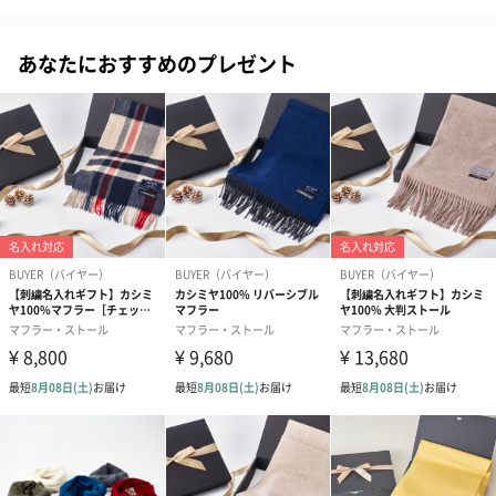
いただけるギフトです。この商品の暖かさや綺麗なツヤを是非1度
#20代前半
#10代
#20代後半
#30代
#40代
#50代
お楽しみください。
あなたにおすすめのプレゼント
#70代
#80代
#90代
#60代
定番のタータンチェック
もとはスコットランドで地元の民族を区別するために、タータン
チェックをまとうようになったのがタータンチェックの起源とい
われています。そんな伝統あるタータンチェックはおしゃれなデ
ザインとして人気。防寒だけでなく、ファッションのポイントに
もなるストールですね。
デザインは21種類
※ブランドタグの色が画像とは異なる場合がございます。