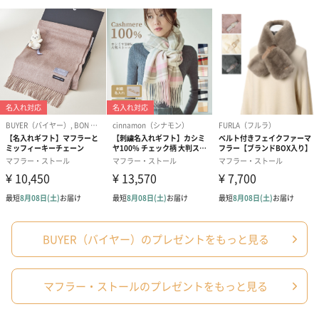
「BUYER」について
内モンゴルまで赴き、良質なカシミヤ商品の中でもさらに納得の
いく質のものだけを仕入れて届けるカシミヤ専門ブランドです。
内モンゴル産の高品質なカシミヤは、砂漠化により減少している
とても貴重な素材となっています。環境改善のために、内モンゴ
ルで植林活動にも貢献しています。高品質で柔らかなカシミヤを
体感してみませんか。
体温調節とおしゃれを同時に楽しめる
あたたかくしなやかな肌触りのカシミヤストールは、一年を通し
BUYER（バイヤー）のプレゼントをもっと見る
て重宝する優れものです。通勤や通学に巻くだけでなく、ひざ掛
けやお昼寝のタオル代わりにも様々な用途でお使いいただけま
す。自宅用と会社用など、デザインを変えて持ちたくなるような
マフラー・ストールのプレゼントをもっと見る
おしゃれなデザインは、幅広い年代から支持を受けています。長
くご愛用頂けるストールをプレゼントしてみませんか。