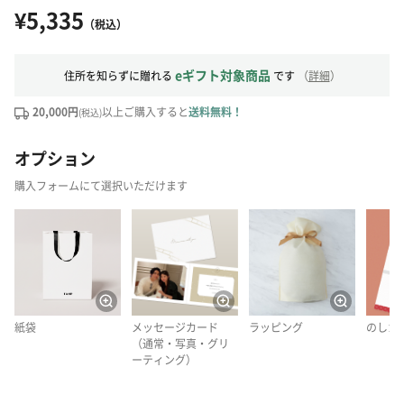
¥5,335
（税込）
eギフト対象商品
住所を知らずに贈れる
です
（
詳細
）
20,000円
以上ご購入すると
送料無料！
(税込)
オプション
購入フォームにて選択いただけます
紙袋
メッセージカード
ラッピング
のしカ
（通常・写真・グリ
ーティング）