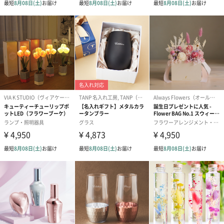
出産祝いギフトへの＋αにおすすめです。新生児〜1歳ごろまでの
赤ちゃん向けのアイテムをご用意しました。
商品と同梱してお届けいたします。
スタイ（ブルー）
ソックス（ピンク）
ソックス（ブ
（2,310円）
（1,650円）
（1,650円）
生花
生花のブーケを同梱します。