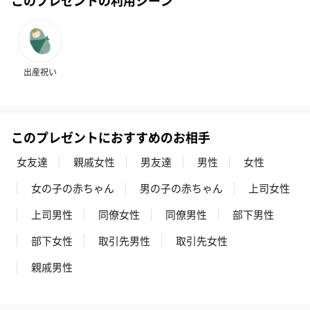
アールグレイ（HAPPY
アールグレイティー
フルーツティー
BIRTHDAY TO YOU）
（660円）
円）
（660円）
出産祝い
スイーツ
このプレゼントにおすすめのお相手
スイーツを同梱してお届けいたします。ギフトへの＋αにおすすめ
です。
女友達
親戚女性
男友達
男性
女性
女の子の赤ちゃん
男の子の赤ちゃん
上司女性
上司男性
同僚女性
同僚男性
部下男性
部下女性
取引先男性
取引先女性
親戚男性
ゼリーバウム カット
麦わらパンダバウム
3層デザート 
（レモン＆紅茶）（432
（バナナ味）（540円）
ェ〜国産フル