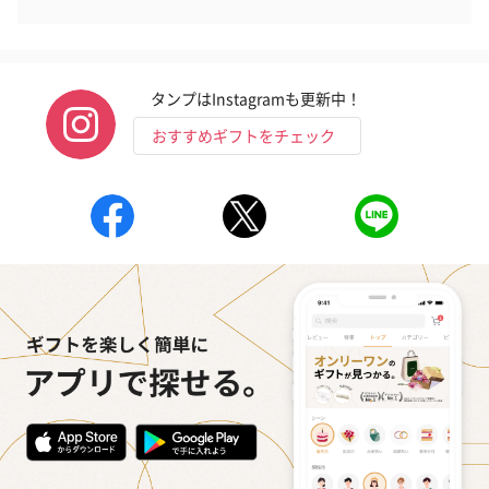
フラッグカプセル：イ
フラッグカプセル：イ
ショートイン
タンプはInstagramも更新中！
ンセンススティック
ンセンススティック
（GRAPE AND
（END）（880円）
（St.OSMANTHUS）
（880円）
おすすめギフトをチェック
（880円）
お酒
お酒を同梱してお届けいたします。
※20歳未満の方への酒類の販売はいたしません。