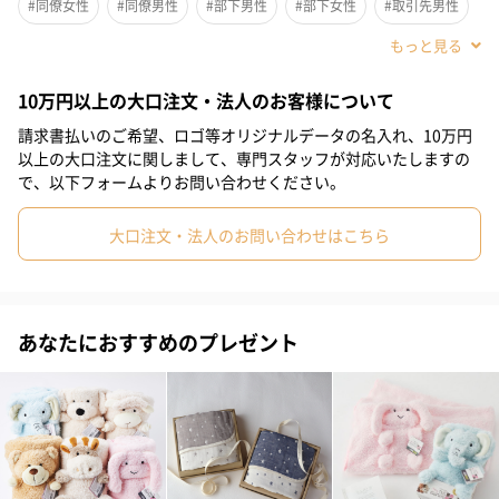
#同僚女性
#同僚男性
#部下男性
#部下女性
#取引先男性
#取引先女性
#親戚男性
#20代後半
#30代
#0-1歳
10万円以上の大口注文・法人のお客様について
#2歳
#20代前半
#40代
請求書払いのご希望、ロゴ等オリジナルデータの名入れ、10万円
以上の大口注文に関しまして、専門スタッフが対応いたしますの
で、以下フォームよりお問い合わせください。
大口注文・法人のお問い合わせはこちら
ブランケットに可愛らしい動物のお人形がついた、
今までにはない可愛さと万能さを兼ね備えた商品が登場しまし
た！
あなたにおすすめのプレゼント
にぎにぎタオルとして、ブランケットとしても使え、赤ちゃんに
安心感を与えます。
“極上の柔らかさ”で赤ちゃんを優しく包みます