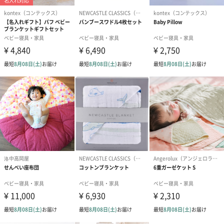
もっと楽しくなる「マスコット付きブランケット」を持って
お出かけしましょう。
商品詳細情報
素材
100%ポリエステル
性別
男女共用
商品重量
408 g
包装サイズ
33.3 x 26.3 x 11.2 cm
商品オプション情報
紙袋
お渡し用の紙袋です。