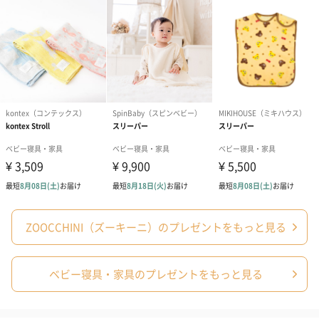
商品に合わせたサイズをお届けします。
あり（280円）
メッセージカード（通常・写真・グリーティング）
ZOOCCHINI（ズーキーニ）のプレゼントをもっと見る
誕生日や結婚祝い・出産祝いなど、様々なシーンのメッセージカ
ードを同梱します。
メッセージカードや封筒のデザインは一部変更する場合がありま
ベビー寝具・家具のプレゼントをもっと見る
す。