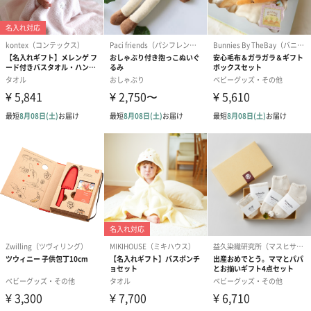
リボン付きバッグ（クリーム）
リボン付きバッグ（グレー）
XL（350円）
XL（350円）
のしカード
商品の形質上、のしを直接添付できない商品にのし風のカードを
同梱します。
※のし下はご記入いただけません。
※カードのデザインは一部変更する場合があります。
結婚祝い（御結婚御
出産祝い（御出産御
内祝い_蝶結び
祝）（110円）
祝）（110円）
（110円）