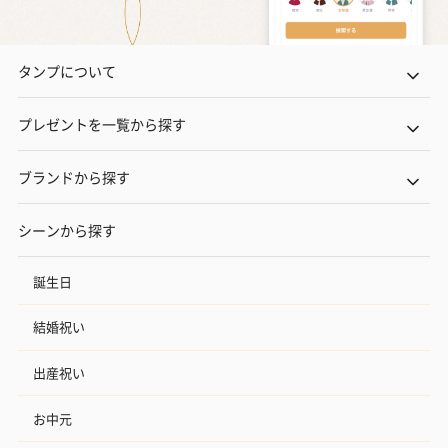
プレミアムビール イネ
実楽山田錦 特別純米
ジョニ－ウォ
ディット（712円）
酒（655円）
ブラック１２年（
円）
タンプについて
プレゼントを一覧から探す
おつまみ・その他
お酒にぴったりのおつまみ・サプリを同梱してお届けいたしま
ブランドから探す
す。
シーンから探す
誕生日
結婚祝い
出産祝い
いぶりがっことチーズ
ごろっとうまみ チーズ
しょっつるナッ
のオイル漬（981円）
のオイル漬（塩麹&レモ
円）
お中元
ン）（981円）