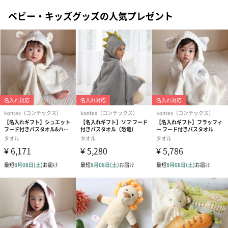
ベビー・キッズグッズの人気プレゼント
写真付きメッセージカ
写真付きメッセージカ
【誕生日】Hap
ード（680円）
ード（Thank you）ピ
Birthday ホ
ンク（680円）
刷なし）（11
ラッピング
ギフトラッピングを施してお届けします。