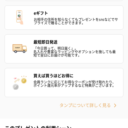
eギフト
お相手の住所を知らなくてもプレゼントをsnsなどでサ
プライズで贈ることができます。
フラワーテディベア
テディベア（バニラ）
テディベア（
（2,390円）
（1,760円）
ル）（1,760円
最短即日発送
「今日買って、明日届く」。
名入れや豊富なラッピングやオプションを施しても最
短で翌日にお届けが可能です。
紅茶・コーヒー・スイーツ
紅茶・コーヒー・スイーツを同梱してお届けいたします。ギフト
への＋αにおすすめです。
買えば買うほどお得に
会員ランクに応じてお得なクーポンが受け取れたり、
ポイント還元率がアップするなど特典がございます。
タンプについて詳しく見る
このプレゼントの利用シーン