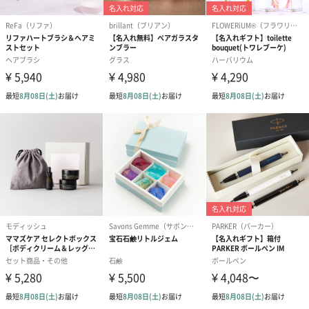
※9-15時にご注文いただく場合、最短のお届け可能日が通常より
も1日遅くなります。
シーズンブーケ（ひま
ブーケ（ホワイトグリ
ブーケ（ピン
わり）（1,880円）
ーン）（1,650円）
（1,650円）
ドライフラワー・プリザーブドフラワー
自然のお花で作ったドライフラワー・プリザーブドフラワーを同
梱します。
一部花材が写真と異なる場合がございます。予めご了承くださ
い。パッケージに入れてお届けします。