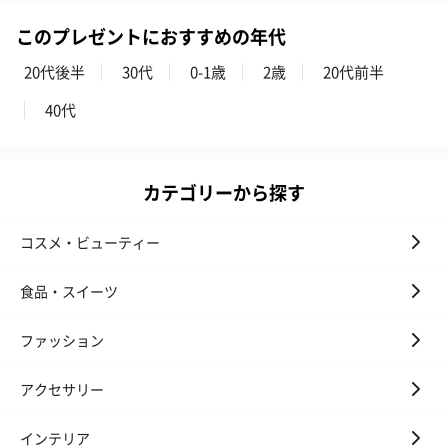
円）
り〜 3号（86
このプレゼントにおすすめの年代
20代後半
30代
0-1歳
2歳
20代前半
スキンケアグッズ
40代
スキンケアグッズを同梱してお届けします。
カテゴリーから探す
コスメ・ビューティー
食品・スイーツ
ハンドクリーム3本セッ
シャワージェル＆ハン
シャワージェ
ト【ありがとう】
ドクリーム（ピンクグ
ドクリーム（
ファッション
（1,100円）
レープフルーツ）
ッシュローズ）（
（2,145円）
円）
アクセサリー
インテリア