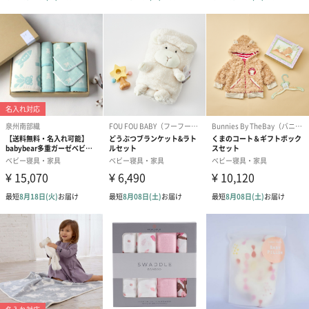
芸能人にも愛用者が多数いる、
アメリカ発のベビー・キッズブラン【Zoocchini（ズーキー
ニ）】。
ちょこんとアニマルがくっついたキュートなブランケットは、
お昼寝用やぬいぐるみのかわりに…
肌触りのとっても気持ちいいので
デリケートな赤ちゃんの肌にもやさしくて安心です！
毎日のお出かけをもっと楽しく！
マスコットとブランケットが一緒なので、
無くす心配も無くお外で使っていただけます。
ぜひ、毎日のお出かけが