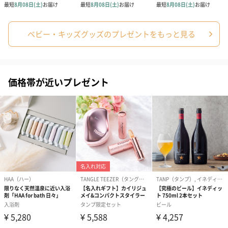
ベビー・キッズグッズのプレゼントをもっと見る
出産祝いちょい足しギフト
出産祝いギフトへの＋αにおすすめです。お母様にもお子様にも嬉
しいギフトオプションをご用意いたしました。
商品と同梱してお届けいたします。
価格帯が近いプレゼント
絵本&うさぎ（ピンク）
ノンカフェインフルー
葉酸入りデカ
（2,702円）
ツティー（562円）
ヒー（875円）
ベビーグッズ