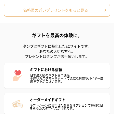
価格帯の近いプレゼントをもっと見る
ギフトを最高の体験に。
プリザーブドフラワー
プリザーブドフラワー
アミュレット 
タンプはギフトに特化したECサイトです。
ブーケ（ピンク）
ブーケ（ブルー）
ク）（1,500円
あなたの大切な方へ。
（2,580円）
（2,580円）
プレゼントはタンプがお手伝いします。
ギフトにおける信頼
ぬいぐるみ
日本最大級のギフト専門通販
手厚いカスタマーサポートで柔軟な対応やバイヤー厳
愛らしいぬいぐるみを同梱してお届けします。
選ギフトがございます。
誕生日・記念日・出産祝いなどのシーンにおすすめです。
オーダーメイドギフト
ギフトシーンに合わせた豊富なオプションで特別な日
を彩るカスタマイズが可能です。