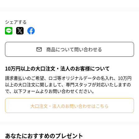
ブルー
#引っ越し祝い
#就職祝い
#入学祝い
#敬老の日
シェアする
#ホワイトデー
#バレンタイン
#サプライズ
#パーティー
グリーン
#記念日
#お礼
#お祝い
#父の日
#母の日
#結婚祝い
レッド
商品について問い合わせる
#姉
#女子高校生
#女子中学生
#小学生高学年の女の子
#親戚女性
#親戚男性
#取引先女性
#取引先男性
#義母
10万円以上の大口注文・法人のお客様について
ライラックピンク
#義父
#部下女性
#部下男性
#甥
#姪
#娘
#彼女
請求書払いのご希望、ロゴ等オリジナルデータの名入れ、10万円
以上の大口注文に関しまして、専門スタッフが対応いたしますの
#妹
#同僚男性
#同僚女性
#上司女性
#祖父
#祖母
ラベンダー
で、以下フォームよりお問い合わせください。
#母親
#父親
#妻
#女性
#男性
#男友達
#女友達
大口注文・法人のお問い合わせはこちら
ミモザ（数量限定）
#10代
#20代前半
#20代後半
#30代
#40代
#50代
#60代
#70代
#80代
#90代
お手入れ不要で長く楽しむことができます
あなたにおすすめのプレゼント