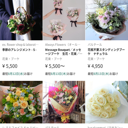
原材料
ドライフラワー
一部プリザーブドフラワー・アートフラワー
サイズ
H18ｘΦ8cm
ケースのサイズは予告なく変更になる場合がございま
す。
あらかじめご了承ください。
パッケージ外
セロファン
装
リボン
注意点
ご注文のタイミング（定休日・営業時間外）によって
はご希望のカラーがご用意できない可能性がありま
す。
高温多湿な場所や水の近くに置かないで下さい。
直射日光や蛍光灯を直に当てると色褪せ・変色する可
能性があります。
商品の画像はモニター設定によって実際の商品と色味
が異なる場合があります。
気になる点はどうぞご質問下さい。
季節によりお花の内容・色味が予告なく変更になる場