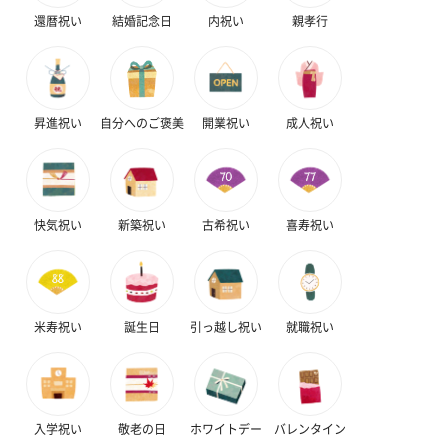
還暦祝い
結婚記念日
内祝い
親孝行
昇進祝い
自分へのご褒美
開業祝い
成人祝い
快気祝い
新築祝い
古希祝い
喜寿祝い
米寿祝い
誕生日
引っ越し祝い
就職祝い
入学祝い
敬老の日
ホワイトデー
バレンタイン