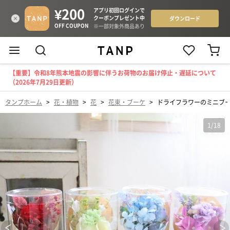
【重要】令和8年熊本地震の影響に伴うお荷物のお届け停止・遅延について
（2026年7月29日更新）
タンプホーム
>
花・植物
>
花
>
花束・ブーケ
>
ドライフラワーのミニブー
1
/
18