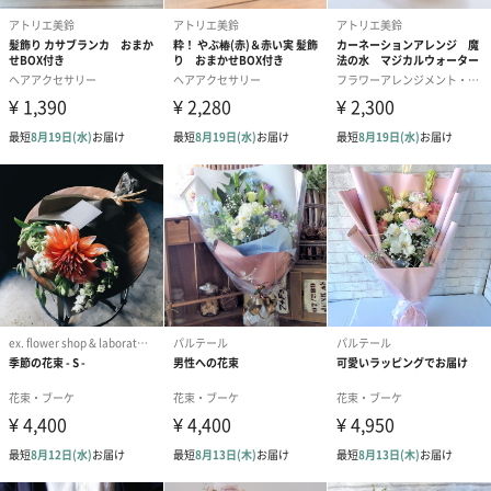
お花と一緒にやさしい味わいのオリジナルフレーバーティーのプ
レゼントもいかがでしょうか？
アールグレイ、フルーツバスケット、ジャスミンからお選びいた
だけます。
大切な方へのお祝いや日頃の感謝を込めて・・・
ブルー・グリーン・レッド・ライラックピンク・ラベンダー・ミ
モザの6色からお選びいただけるので、幅広いシーンでの贈り物に
最適です。
また、オプションのオリジナルフレーバーティーと一緒に贈るこ
とで、日々に癒しをプレゼントできます。
商品詳細情報