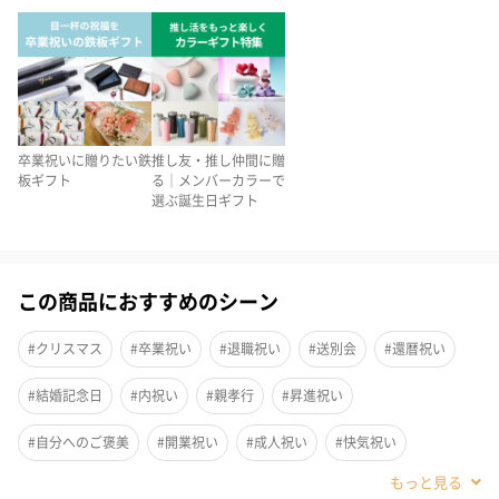
卒業祝いに贈りたい鉄
推し友・推し仲間に贈
板ギフト
る｜メンバーカラーで
選ぶ誕生日ギフト
この商品におすすめのシーン
#クリスマス
#卒業祝い
#退職祝い
#送別会
#還暦祝い
#結婚記念日
#内祝い
#親孝行
#昇進祝い
ブルー・グリーン・レッド・ライラックピンク・ラベンダ
#自分へのご褒美
#開業祝い
#成人祝い
#快気祝い
ー・ミモザの6色からお選びいただけます
#新築祝い
#古希祝い
#喜寿祝い
#米寿祝い
#誕生日