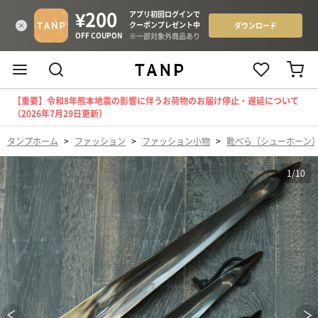
【重要】令和8年熊本地震の影響に伴うお荷物のお届け停止・遅延について
（2026年7月29日更新）
タンプホーム
>
ファッション
>
ファッション小物
>
靴べら（シューホーン
1
/
10