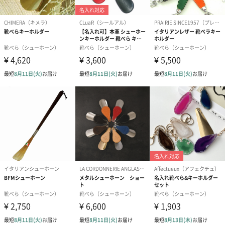
牛）のものであり、絶滅の恐れのある野生動物の角は一切使用し
ておりません。
世界に一つだけの靴べらを贈りませんか？
お気に入りの靴や毎日履く靴には、美しさを保つためにも靴べら
を使って履くのが良いですよね。天然素材を使用して作られたこ
ちらのシューホーンは、同じものは一つとしてない、一点一点異
なる表情が魅力の逸品。長く愛用できる上質なシューホーンは、
性別年代問わず喜ばれること間違いなしです。
商品詳細情報
商品本体サイ
P11：約幅37mm×約奥行110mm×厚み2mm
ズ
F21：約幅43mm×約奥行210mm×厚み2mm
C32：約幅45mm×約奥行320mm×厚み2mm