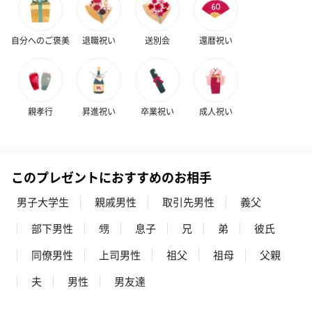
自分へのご褒美
退職祝い
送別会
還暦祝い
親孝行
昇進祝い
卒業祝い
成人祝い
このプレゼントにおすすめのお相手
男子大学生
親戚男性
取引先男性
義父
部下男性
甥
息子
兄
弟
彼氏
同僚男性
上司男性
祖父
祖母
父親
夫
男性
男友達