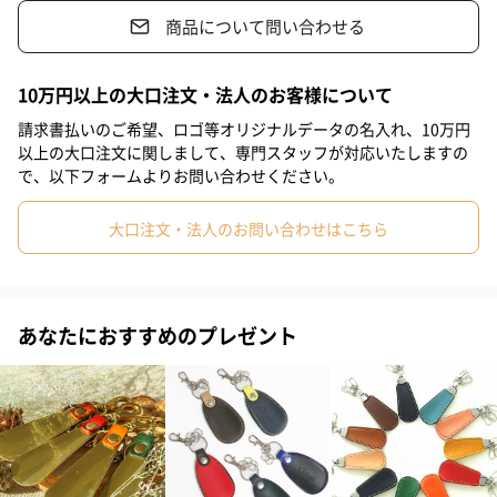
商品について問い合わせる
#40代
#50代
#60代
#70代
#80代
#90代
C32
10万円以上の大口注文・法人のお客様について
H47
請求書払いのご希望、ロゴ等オリジナルデータの名入れ、10万円
以上の大口注文に関しまして、専門スタッフが対応いたしますの
で、以下フォームよりお問い合わせください。
「Abbey horn（アビィ・ホーン）社」
大口注文・法人のお問い合わせはこちら
製造している「アビィ・ホーン社」は今から約250年前の1749年
にイングランド南西部 Glouscestershire（グロスタシャー）で設
立されました。以来、一貫して天然の角製品だけを、職人の手作
りによる伝統的な製法で一つ一つ丁寧に作り続けています。
あなたにおすすめのプレゼント
「アビィ・ホーン社」が使用している角（主に水牛の角）は、古
くから職人により厳選された素材のみが使用されています。「靴
べら」のことを英語でシューホーン（shoe horn）と言う様に「靴
べら」は本来、角でできていたものなのです。
※「アビィ・ホーン社」が使用している角は全て家畜（主に食肉