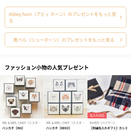
H47：約幅47mm×約奥行470mm×厚み2mm
商品本体重量
Abbey horn（アビィ ホーン）のプレゼントをもっと見
P11：16g
F21：51g
る
C32：60g
H47：111g
外装
化粧箱
靴べら（シューホーン）のプレゼントをもっと見る
商品パッケー
P11：長さ140mm×幅67mm×高さ22mm
ジサイズ
F21：長さ241mm×幅67mm×高さ37mm
C32：長さ332mm×幅60mm×高さ52mm
H47：長さ485mm×幅60mm×高さ48mm
ファッション小物の人気プレゼント
商品パッケー
P11：44g
ジ全体重量
F21：111g
C32：146g
H47：218g
原材料
水牛の角
製造国
イギリス