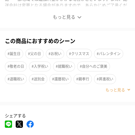
送会社は変更となる場合がありますので、あらかじめご了承くだ
さい。
もっと見る
"同じものは一つもない"一点物を楽しむシューホーン
この商品におすすめのシーン
創業250年の「Abbey horn（アビィ・ホーン）社」の天然の水牛
#誕生日
#父の日
#お祝い
#クリスマス
#バレンタイン
の角を使用したリアルシューホーン。天然素材ですのでそれぞれ
色、形が異なる一点物です。
#敬老の日
#入学祝い
#就職祝い
#自分へのご褒美
#退職祝い
#送別会
#還暦祝い
#親孝行
#昇進祝い
選べるサイズは4種類
#卒業祝い
#成人祝い
#男子大学生
#親戚男性
P11
#取引先男性
#義父
#部下男性
#甥
#息子
#兄
#弟
シェアする
#彼氏
#同僚男性
#上司男性
#祖父
#祖母
#父親
F21
#夫
#男性
#男友達
#20代前半
#20代後半
#30代