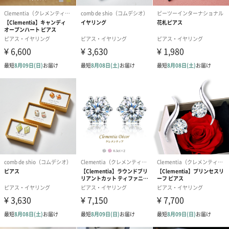
誕生日や結婚祝い・出産祝いなど、様々なシーンのメッセージカ
ードを同梱します。
メッセージカードや封筒のデザインは一部変更する場合がありま
す。
写真付きメッセージカ
写真付きメッセージカ
【誕生日】Hap
ード（680円）
ード（Thank you）ピ
Birthday ホ
ンク（680円）
刷なし）（11
結婚祝いちょい足しギフト
結婚祝いギフトへの＋αにおすすめです。新生活を彩るギフトオプ
ションをご用意いたしました。