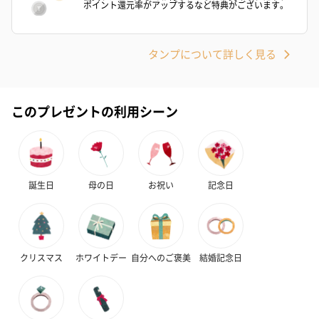
ポイント還元率がアップするなど特典がございます。
おつまみ・その他
タンプについて詳しく見る
お酒にぴったりのおつまみ・サプリを同梱してお届けいたしま
す。
このプレゼントの利用シーン
誕生日
母の日
お祝い
記念日
いぶりがっことチーズ
ごろっとうまみ チーズ
しょっつるナッ
のオイル漬（981円）
のオイル漬（塩麹&レモ
円）
ン）（981円）
クリスマス
ホワイトデー
自分へのご褒美
結婚記念日