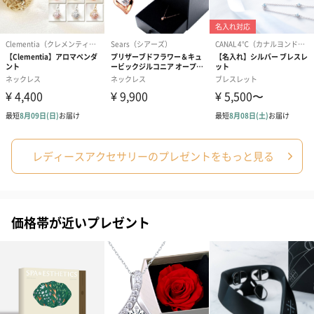
スイーツ
スイーツを同梱してお届けいたします。ギフトへの＋αにおすすめ
です。
レディースアクセサリーのプレゼントをもっと見る
価格帯が近いプレゼント
ゼリーバウム カット
麦わらパンダバウム
3層デザート 
（レモン＆紅茶）（432
（バナナ味）（540円）
ェ〜国産フル
円）
り〜 3号（86