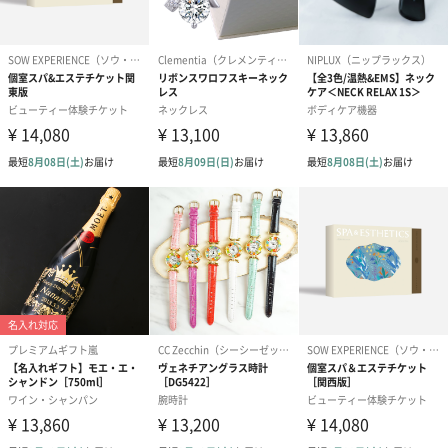
スキンケアグッズ
スキンケアグッズを同梱してお届けします。
ハンドクリーム3本セッ
シャワージェル＆ハン
シャワージェ
ト【ありがとう】
ドクリーム（ピンクグ
ドクリーム（
（1,100円）
レープフルーツ）
ッシュローズ）（
（2,145円）
円）
リラックスグッズ
リラックスグッズを同梱してお届けします。