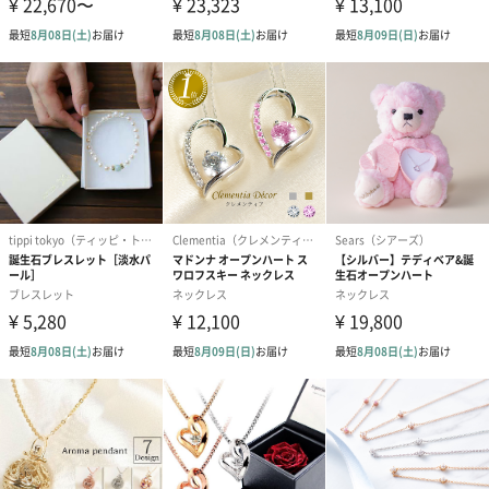
フラワーテディベア
テディベア（バニラ）
テディベア（
（2,390円）
（1,760円）
ル）（1,760円
紅茶・コーヒー・スイーツ
紅茶・コーヒー・スイーツを同梱してお届けいたします。ギフト
への＋αにおすすめです。
アールグレイ（HAPPY
アールグレイティー
フルーツティー
BIRTHDAY TO YOU）
（660円）
円）
（660円）