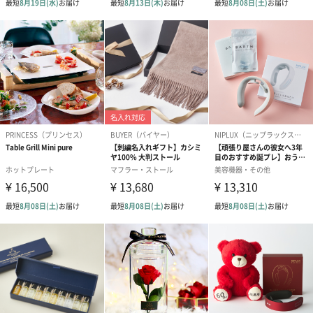
かき氷入浴剤4点セット
かき氷入浴剤4点セット
バスフラワー
（ブルー）（748円）
（イエロー）（748円）
【Thank you】
円）
ハンドタオル・ハンカチ
ハンドタオル・ハンカチを同梱してお届けいたします。ギフトへ
の＋αにおすすめです。