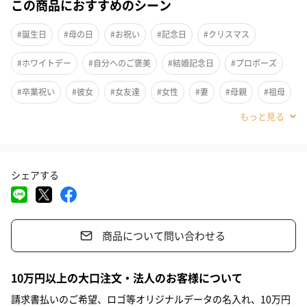
この商品におすすめのシーン
#誕生日
#母の日
#お祝い
#記念日
#クリスマス
#ホワイトデー
#自分へのご褒美
#結婚記念日
#プロポーズ
#卒業祝い
#彼女
#女友達
#女性
#妻
#母親
#祖母
#上司女性
#同僚女性
#女子大学生
#妹
#姉
#娘
#姪
#20代前半
#20代後半
#30代
#40代
#50代
シェアする
#60代
#70代
#80代
#90代
商品について問い合わせる
キラリと輝く星のモチーフがポイントのピアス。願いを叶える力
10万円以上の大口注文・法人のお客様について
のある星を、お守り代わりに。
請求書払いのご希望、ロゴ等オリジナルデータの名入れ、10万円