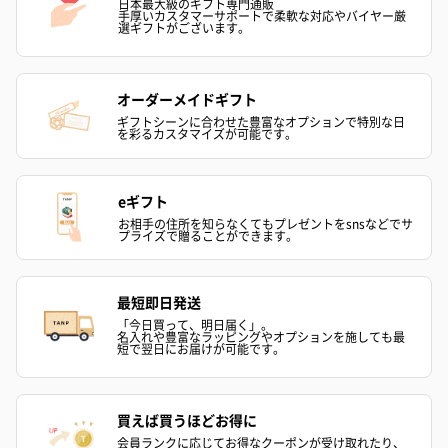
フラッグカプセル：イ
フラッグカプセル：イ
ショートイン
日本最大級のギフト専門通販
手厚いカスタマーサポートで柔軟な対応やバイヤー厳
ンセンススティック
ンセンススティック
（GRAPE AND
選ギフトがございます。
（END）（880円）
（St.OSMANTHUS）
（880円）
（880円）
オーダーメイドギフト
ギフトシーンに合わせた豊富なオプションで特別な日
を彩るカスタマイズが可能です。
お酒
お酒を同梱してお届けいたします。
※20歳未満の方への酒類の販売はいたしません。
eギフト
お相手の住所を知らなくてもプレゼントをsnsなどでサ
プライズで贈ることができます。
最短即日発送
「今日買って、明日届く」。
名入れや豊富なラッピングやオプションを施しても最
短で翌日にお届けが可能です。
プレミアムビール イネ
実楽山田錦 特別純米
ジョニ－ウォ
ディット（712円）
酒（655円）
ブラック１２年（
買えば買うほどお得に
円）
会員ランクに応じてお得なクーポンが受け取れたり、