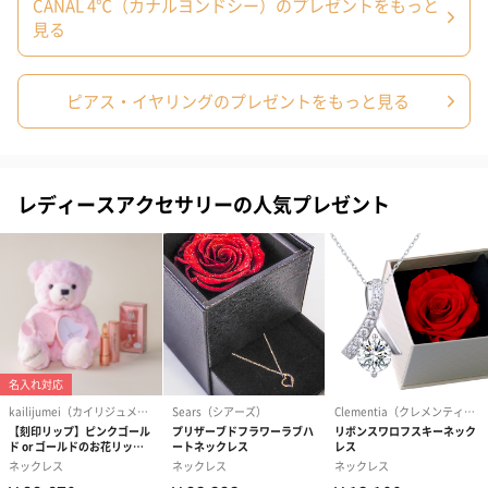
CANAL 4℃（カナルヨンドシー）のプレゼントをもっと
見る
ピアス・イヤリングのプレゼントをもっと見る
プリザーブドフラワー
プリザーブドフラワー
アミュレット 
ブーケ（ピンク）
ブーケ（ブルー）
ク）（1,500円
（2,580円）
（2,580円）
レディースアクセサリーの人気プレゼント
ぬいぐるみ
愛らしいぬいぐるみを同梱してお届けします。
誕生日・記念日・出産祝いなどのシーンにおすすめです。