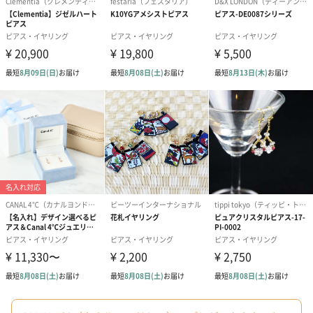
シーズンブーケ（ひま
ブーケ（ホワイトグリ
ブーケ（ピン
わり）（1,880円）
ーン）（1,650円）
（1,650円）
ドライフラワー・プリザーブドフラワー
自然のお花で作ったドライフラワー・プリザーブドフラワーを同
梱します。
一部花材が写真と異なる場合がございます。予めご了承くださ
い。パッケージに入れてお届けします。