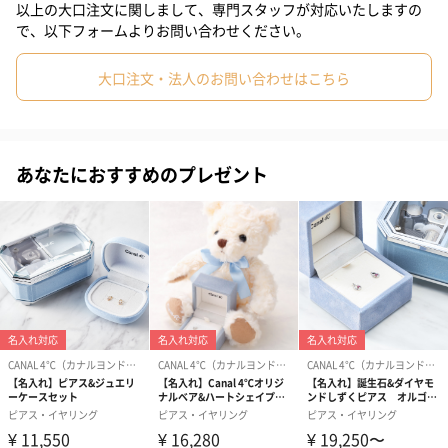
以上の大口注文に関しまして、専門スタッフが対応いたしますの
【店舗問い合わせ品番:150946553210】
で、以下フォームよりお問い合わせください。
大口注文・法人のお問い合わせはこちら
想いをつなぐジュエリー「CANAL 4℃」
想いをつなぐジュエリーを届けたい。そんな願いから誕生した
あなたにおすすめのプレゼント
「CANAL 4℃」。
流れる運河（カナル）を巡るように、楽しくきらめくジュエリー
が、想いをつなぎます。毎日にそっと寄りそい、笑顔や勇気をく
れる、心を満たすジュエリーをお届けします。
CANAL 4℃ブランドオリジナルショッパー付き
※ジュエリーケースのデザインが変更になっている場合がござい
ます。