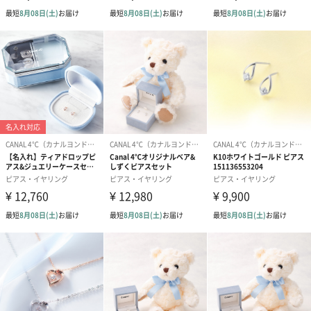
特別な思いや日頃の感謝を、輝きとともに
耳元にアクセントを添えるピアスは、ファッションに合わせて楽
しめる、いくつあっても嬉しいアイテムです。特別な想いや日頃
の感謝を、輝きとともに贈りませんか？
商品詳細情報
素材
K10ホワイトゴールド+ロジウムコーティング、キュー
ビックジルコニア
パッケージに
外装：ジュエリーケース、ショッパー付き
ついて
添付物：取扱説明書
サイズ：長さ80mm×幅70mm×高さ45mm
重量：25g
※ジュエリーケースのデザインが変更になっている場