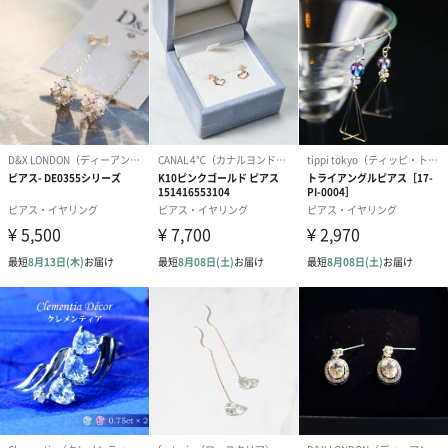
商品と同梱してお届けいたします。
ブライダルロリポップ
ブライダルロリポップ
夫婦箸と箸置
ドレス（いちご味)
タキシード（コーラ味)
（2,420円）
（1,122円）
（1,122円）
生花
生花のブーケを同梱します。
※9-15時にご注文いただく場合、最短のお届け可能日が通常より
も1日遅くなります。