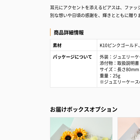
耳元にアクセントを添えるピアスは、ファッ
別な想いや日頃の感謝を、輝きとともに贈り
商品詳細情報
素材
K10ピンクゴール
パッケージについて
外装：ジュエリーケ
添付物：取扱説明書
サイズ：長さ80mm
重量：25g
※ジュエリーケース
お届けボックスオプション