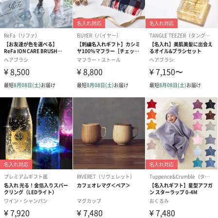
スキンケアグッズ
スキンケアグッズを同梱してお届けします。
ハンドクリーム3本セッ
シャワージェル＆ハン
シャワージェ
ト【ありがとう】
ドクリーム（ピンクグ
ドクリーム（
（1,100円）
レープフルーツ）
ッシュローズ）（
（2,145円）
円）
リラックスグッズ