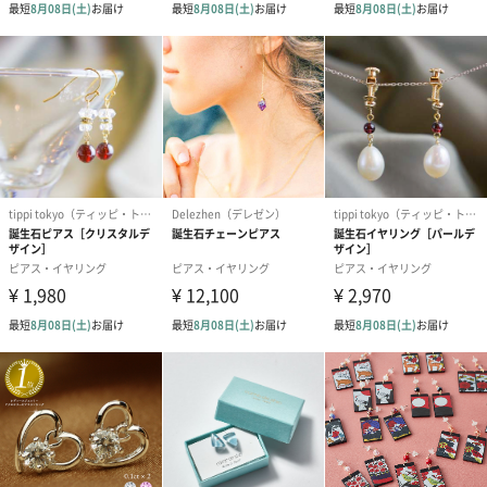
ダンボール装飾（ひま
ダンボール装飾（チュ
ダンボール装
わり）（720円）
ーリップ）（720円）
イトピンク×
ト）（580円）
紙袋
お渡し用の紙袋です。
商品に合わせたサイズをお届けします。
あり（280円）