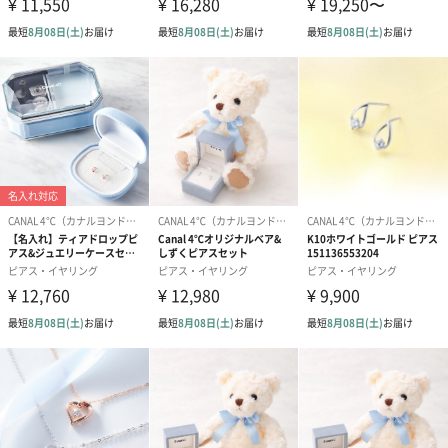
※ジュエリーケースのデザインが変更になっている場合がござい
ます。
特別な思いや日頃の感謝を、輝きとともに
耳元にアクセントを添えるピアスは、ファッションに合わせて楽
しめる、いくつあっても嬉しいアイテムです。特別な想いや日頃
の感謝を、輝きとともに贈りませんか？
商品詳細情報
素材
K10ピンクゴールド、キュービックジルコニア
パッケージに
外装：ジュエリーケース、ショッパー付き
ついて
添付物：取扱説明書