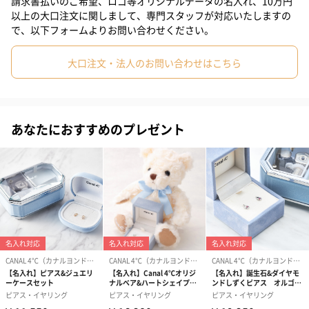
請求書払いのご希望、ロゴ等オリジナルデータの名入れ、10万円
いたハートは女性らしさと優しさにあふれ、プレゼントにもおす
以上の大口注文に関しまして、専門スタッフが対応いたしますの
すめです。
で、以下フォームよりお問い合わせください。
【店舗問い合わせ品番:151416553104】
大口注文・法人のお問い合わせはこちら
想いをつなぐジュエリー「CANAL 4℃」
あなたにおすすめのプレゼント
想いをつなぐジュエリーを届けたい。そんな願いから誕生した
「CANAL 4℃」。
流れる運河（カナル）を巡るように、楽しくきらめくジュエリー
が、想いをつなぎます。毎日にそっと寄りそい、笑顔や勇気をく
れる、心を満たすジュエリーをお届けします。
CANAL 4℃ブランドオリジナルショッパー付き