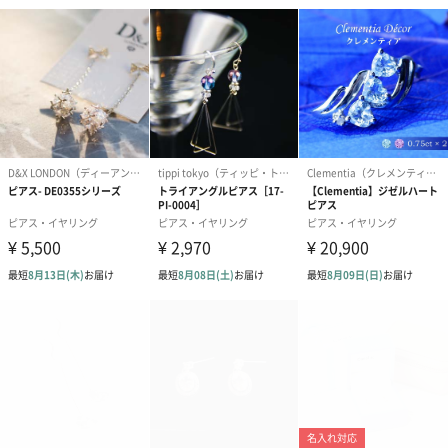
結婚祝いギフトへの＋αにおすすめです。新生活を彩るギフトオプ
ションをご用意いたしました。
商品と同梱してお届けいたします。
ブライダルロリポップ
ブライダルロリポップ
夫婦箸と箸置
ドレス（いちご味)
タキシード（コーラ味)
（2,420円）
（1,122円）
（1,122円）
生花
生花のブーケを同梱します。
※9-15時にご注文いただく場合、最短のお届け可能日が通常より