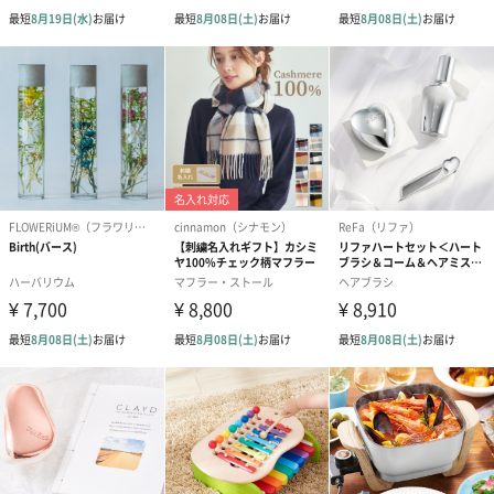
リラックスグッズを同梱してお届けします。
かき氷入浴剤4点セット
かき氷入浴剤4点セット
バスフラワー
（ブルー）（748円）
（イエロー）（748円）
【Thank you】
円）
ハンドタオル・ハンカチ
ハンドタオル・ハンカチを同梱してお届けいたします。ギフトへ
の＋αにおすすめです。