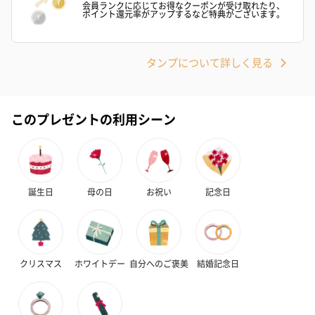
会員ランクに応じてお得なクーポンが受け取れたり、
ディット（712円）
酒（655円）
ブラック１２年（
ポイント還元率がアップするなど特典がございます。
円）
タンプについて詳しく見る
おつまみ・その他
お酒にぴったりのおつまみ・サプリを同梱してお届けいたしま
す。
このプレゼントの利用シーン
誕生日
母の日
お祝い
記念日
いぶりがっことチーズ
ごろっとうまみ チーズ
しょっつるナッ
クリスマス
ホワイトデー
自分へのご褒美
結婚記念日
のオイル漬（981円）
のオイル漬（塩麹&レモ
円）
ン）（981円）