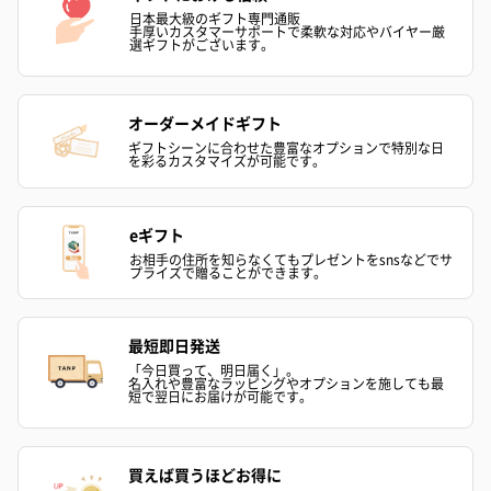
日本最大級のギフト専門通販
手厚いカスタマーサポートで柔軟な対応やバイヤー厳
選ギフトがございます。
フラッグカプセル：イ
フラッグカプセル：イ
ショートイン
ンセンススティック
ンセンススティック
（GRAPE AND
（END）（880円）
（St.OSMANTHUS）
（880円）
オーダーメイドギフト
（880円）
ギフトシーンに合わせた豊富なオプションで特別な日
を彩るカスタマイズが可能です。
お酒
eギフト
お酒を同梱してお届けいたします。
お相手の住所を知らなくてもプレゼントをsnsなどでサ
※20歳未満の方への酒類の販売はいたしません。
プライズで贈ることができます。
最短即日発送
「今日買って、明日届く」。
名入れや豊富なラッピングやオプションを施しても最
短で翌日にお届けが可能です。
買えば買うほどお得に
プレミアムビール イネ
実楽山田錦 特別純米
ジョニ－ウォ