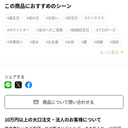
この商品におすすめのシーン
#誕生日
#母の日
#お祝い
#記念日
#クリスマス
#ホワイトデー
#自分へのご褒美
#結婚記念日
#プロポーズ
#卒業祝い
#彼女
#女友達
#女性
#妻
#母親
#祖母
#上司女性
#同僚女性
#女子大学生
#妹
#姉
#娘
#姪
#20代前半
#20代後半
#30代
#40代
#50代
シェアする
#60代
#70代
#80代
#90代
商品について問い合わせる
キュービックジルコニアの下で揺れ動くオープンハートが愛らし
10万円以上の大口注文・法人のお客様について
い印象のピアス。やわらかい輝きのピンクゴールドのラインで描