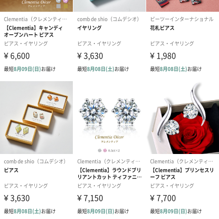
メッセージカード（通常・写真・グリーティング）
誕生日や結婚祝い・出産祝いなど、様々なシーンのメッセージカ
ードを同梱します。
メッセージカードや封筒のデザインは一部変更する場合がありま
す。
写真付きメッセージカ
写真付きメッセージカ
【誕生日】Hap
ード（680円）
ード（Thank you）ピ
Birthday ホ
ンク（680円）
刷なし）（11
結婚祝いちょい足しギフト