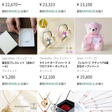
フラワーテディベア
テディベア（バニラ）
テディベア（
（2,390円）
（1,760円）
ル）（1,760円
紅茶・コーヒー・スイーツ
紅茶・コーヒー・スイーツを同梱してお届けいたします。ギフト
への＋αにおすすめです。
アールグレイ（HAPPY
アールグレイティー
フルーツティー