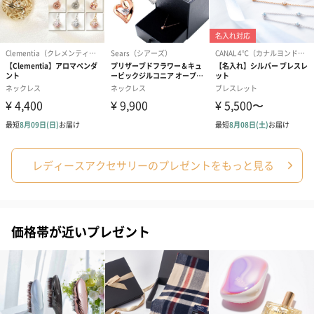
BIRTHDAY TO YOU）
（660円）
円）
（660円）
スイーツ
スイーツを同梱してお届けいたします。ギフトへの＋αにおすすめ
です。
レディースアクセサリーのプレゼントをもっと見る
価格帯が近いプレゼント
ゼリーバウム カット
麦わらパンダバウム
3層デザート 
（レモン＆紅茶）（432
（バナナ味）（540円）
ェ〜国産フル
円）
り〜 3号（86