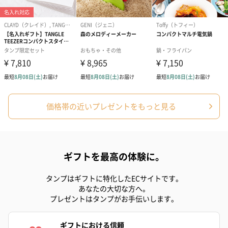
花束ハンドタオル（ピ
花束ハンドタオル（ブ
花束ハンドタ
ンク）（1,760円）
ルー）（1,760円）
ワイト）（1,7
価格帯の近いプレゼントをもっと見る
キャンドル・お香
キャンドル・お香を同梱してお届けいたします。
ギフトを最高の体験に。
タンプはギフトに特化したECサイトです。
あなたの大切な方へ。
プレゼントはタンプがお手伝いします。
ギフトにおける信頼