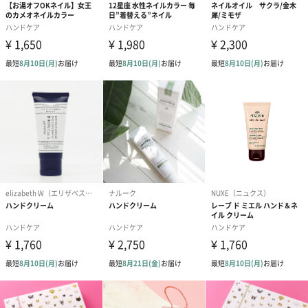
弊社は日本で唯一正規独占販売権をもつ企業で、「cuccio」のお
肌につけるケアラインは全て化粧品登録済。国外生産だからこそ
厳しい輸入審査や検査があります。輸入する毎に日本国内でも商
品の菌検査・検品をしているからこそ安心かつ安全な製品を皆様
にご提供させていただく事ができます。
毎日のアルコール消毒で乾燥が気になる指先に
瓶のパッケージが可愛く、世界の多くのサロンで使用されている
キューティクルオイルで、ワンランク上の効果でケアができま
す。また４種の香りのブレンドをご用意。ギフトを贈る相手に合
わせた香りを選ぶことができるので特別感がUPします。