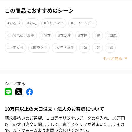
この商品におすすめのシーン
#お祝い
#お礼
#クリスマス
#ホワイトデー
#自分へのご褒美
#彼女
#女友達
#女性
#妻
#母親
#上司女性
#同僚女性
#女子大学生
#妹
#姉
#娘
#部下女性
#20代前半
#20代後半
#30代
#40代
#50代
#60代
シェアする
10万円以上の大口注文・法人のお客様について
請求書払いのご希望、ロゴ等オリジナルデータの名入れ、10万円
以上の大口注文に関しまして、専門スタッフが対応いたしますの
で、以下フォームよりお問い合わせください。
スパやネイルサロンのプロフェッショナルとタッグを組み開発さ