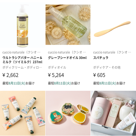
こんな方におすすめ
◆ジェルネイルで痛んだ爪
◆毎日のアルコール消毒で指先がガサガサ、乾燥する方
◆乾燥で爪が割れたり、ささくれや爪周りの皮膚が硬くなる方
◆うるおいケアと良い香りで、リラックスを一緒に楽しみたい方
◆保湿はしたいけどベタつくのは苦手な方
◆指先がくすんで色がパッとしない
二枚爪にも効果的に働きかけます。キューティクルオイルを塗る
事で、ささくれや乾燥から指先を守り丈夫で割れにくい爪を育て
ます。
うるうる保湿。ささくれや乾燥防止にホワイトライム＆ア