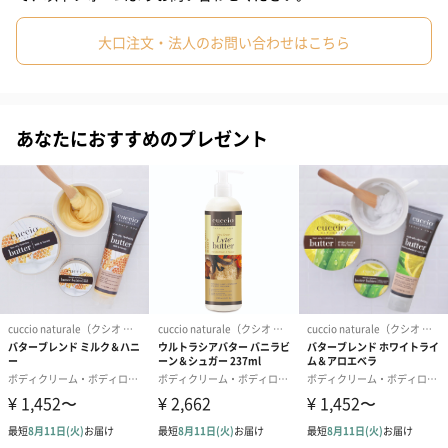
れ、多くのサロンで取り扱われているキューティクルオイル(ネイ
大口注文・法人のお問い合わせはこちら
ルオイル)。
お風呂上がりや、指先や爪が乾燥していると感じた際に塗ること
をおすすめします。毎日、朝・晩に塗っていただくっと効果的で
あなたにおすすめのプレゼント
す。
天然オイルのサフラワー油をベースにさまざまな果実エキスや植
物エキスなどを配合しており、爪や皮膚に潤いと安らぎを与えま
す。マッサージすることで甘皮や爪をささくれや乾燥から守るだ
けでなく爪を形成するマトリクスに栄養を与える働きをし、新し
くの伸びてくる爪を強く健康的に育てます。
お風呂上がりや、指先や爪が乾燥していると感じた際に塗ること
をおすすめします。毎日、朝・晩に塗っていただくっと効果的で
す。