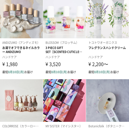
ハケタイプで使いやすくポーチに入るミニサイズなので持ち運び
に便利。爪とキューティクル（甘皮)周りにオイルを塗りマッサー
ジするようによく塗り込んでください。
オーガニックブランド「cuccio naturale」
世界81か国で取扱い有。アメリカ・カリフォルニアにおいて創業
40年の歴史を持つネイルサロン専業メーカー「スターネイル社」
が手がけるブランドラインで、得意とするのはスクラブやボディ
バター、オイルといったケア商品。その活躍の場は、ネイルサロ
ンに限らずスパやエステサロン、スクール教材、ホームケアアイ
テムとして使われるまでに広がっています。