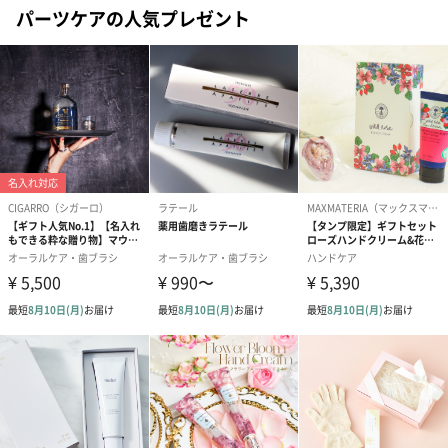
パーツケアの人気プレゼント
商品本体重量
【15ml】45g
【3.7ml】24g
パッケージに
【15ml】
ついて
外装：化粧箱(紙製)
サイズ：長さ35mm×幅35mm×高さ115mm
重さ：7g
【3.7ml】外装無し
製造国
アメリカ
備考
「オイル」などの成分を含む商品は航空危険物に含ま
れるため航空機に搭載することができません。
そのため離島などの航空便を使用する地域にお住まい
のかたへお届けの場合は、船便に変更するため1週間前
後お届けが遅くなる可能性がございます。