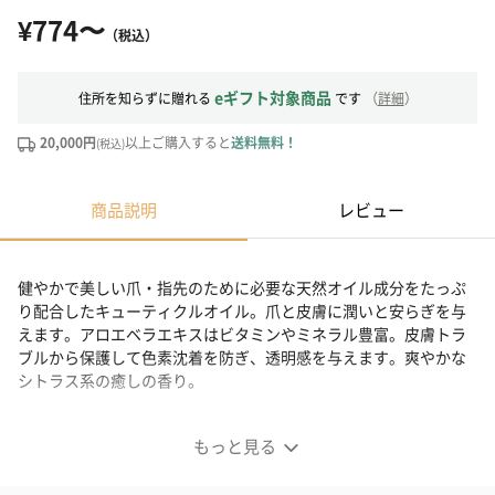
¥774〜
（税込）
eギフト対象商品
住所を知らずに贈れる
です
（
詳細
）
20,000円
以上ご購入すると
送料無料！
(税込)
商品説明
レビュー
健やかで美しい爪・指先のために必要な天然オイル成分をたっぷ
り配合したキューティクルオイル。爪と皮膚に潤いと安らぎを与
えます。アロエベラエキスはビタミンやミネラル豊富。皮膚トラ
ブルから保護して色素沈着を防ぎ、透明感を与えます。爽やかな
シトラス系の癒しの香り。
世界中のサロンで使用されているキューティクルオイル
もっと見る