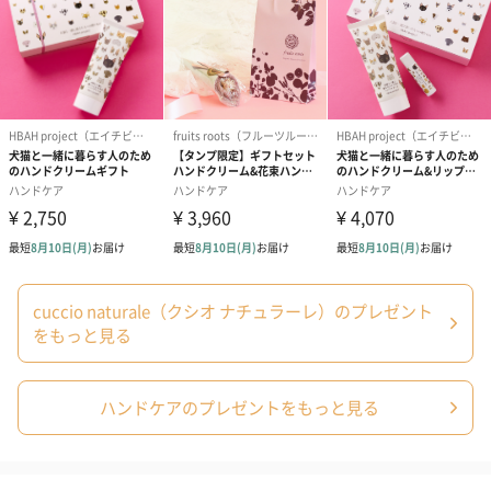
毎日のアルコール消毒で指先の乾燥が気になるこのご時世に、ぜ
ひ贈ってみてはいかがでしょうか。
商品詳細情報
成分
サフラワー油,ヒマワリ種子油,シロバナワタ種子油,野
菜油,アロエベラ液汁,ライム果実エキス,レモン果皮エ
キス,ベルガモット果実エキス,香料
使用期限
約1～2年
使用上の注意
●爪や爪のまわりに異常があるときはお使いにならない
cuccio naturale（クシオ ナチュラーレ）のプレゼント
でください。●容器はガラス瓶ですのでお取扱いにはご
注意ください。●開封後はお早めにご使用ください。
をもっと見る
保存方法
●使用後はフタをしっかり閉め、乳幼児の手の届かない
所に保管してください。●極端に高温または低温の場
所、直射日光のあたる場所には保管しないでくださ
ハンドケアのプレゼントをもっと見る
い。
商品本体サイ
【15ml】長さ25mm×幅25mm×高さ92mm
ズ
【3.7ml】長さ20mm×幅30mm×高さ60mm