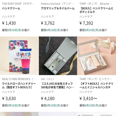
ロエベラ
アロエベラエキスはビタミンやミネラル豊富。皮膚をトラブルか
ら保護して色素沈着を防ぎ、透明感を与えます。ライムエキスで
肌のコンデションケアして爽やかなシトラス系の癒しの香り。
15ml
スポイトタイプなので、直接皮膚に触れることなく塗布できるの
で衛生的。爪とキューティクル（甘皮)に1滴ずつ垂らし、マッサ
ージするようによく塗り込んでください。
3.7ml