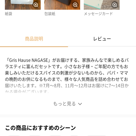
紙袋
包装紙
メッセージカード
商品説明
レビュー
「Gris Hause NAGASE」がお届けする、家族みんなで楽しめるバ
ラエティに富んだセットです。小さなお子様・ご年配の方でもお
楽しみいただけるスパイスの刺激が少ないものから、パパ・ママ
の晩酌のお供になるものまで、様々な人気商品を詰め合わせてお
届けいたします。※7月～8月、11月～12月はお届けに7～14日か
かる場合がございます。
もっと見る
家族みんなで楽しめる、お得な家族ワクワクセット。
この商品におすすめのシーン
「手づくりハム・ソーセージ専門店Gris Hause NAGASE（グリー
スハウゼナガセ）」の