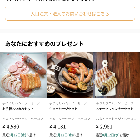
こちらの家族ワクワクセットは、「Gris Hause NAGASE」人気の
大口注文・法人のお問い合わせはこちら
スモークウィンナーから、お子さまも楽しめる無添加のベーコン
やロースハム、お酒のおつまみにぴったりなソーセージなど、
様々な「Gris Hause NAGASE」のソーセージをお楽しみいただけ
るお得なセット。
あなたにおすすめのプレゼント
「色々な種類が入っていて、みんなで楽しめました！」とのお声
も多く、当店でも大人気のギフトセットをどうぞ、ご家族皆さま
でお楽しみください。
セット内容
無添加ベーコン