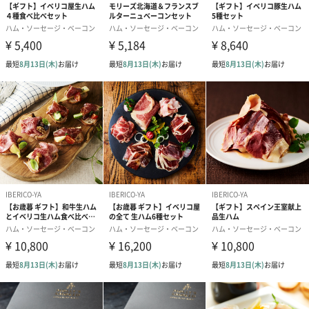
パッケージサ
275mm・160mm・95mm
イズ（長さ・
幅・高さ）
パッケージ外
段ボール
装
パッケージ内
リーフレット、食べ方
同封物
商品本体重量
880g
商品本体サイ
幅17mm
ズ
お届けからの
加工日から14日
賞味期限
冷蔵保存で14日
アレルゲン
乳、豚肉
製造国
日本（長崎県）
保存方法
冷蔵（10℃以下）保存
開封後はお早めにお召し上がりください