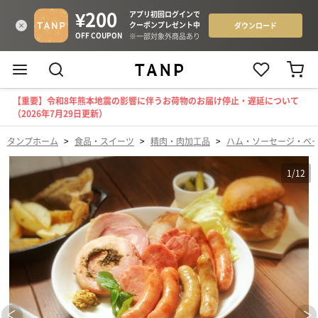
【重要】令和8年熊本地震の影響に伴うお荷物のお届け停止・遅延について
（2026年7月29日更新）
タンプホーム
>
食品・スイーツ
>
精肉・肉加工品
>
ハム・ソーセージ・ベ
1
/
12