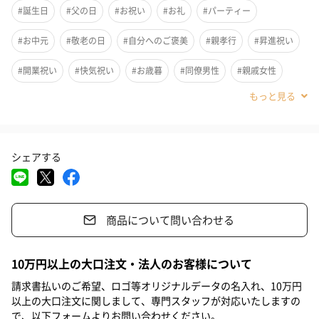
#誕生日
#父の日
#お祝い
#お礼
#パーティー
家族みんなで楽しめるバラエティに富んだセットです。
#お中元
#敬老の日
#自分へのご褒美
#親孝行
#昇進祝い
小さなお子様・ご年配の方でもお楽しみいただけるスパイスの刺
激が少ないものから、
#開業祝い
#快気祝い
#お歳暮
#同僚男性
#親戚女性
パパ・ママの晩酌のお供になるものまで、様々な商品を詰め合わ
#親戚男性
#義母
#義父
#部下女性
#部下男性
#娘
せてお届けいたします。
大切な方への贈り物としてもご好評いただいております！
#息子
#姉
#妹
#兄
#弟
#女子大学生
#男子大学生
シェアする
#彼女
#同僚女性
#上司男性
#上司女性
#祖父
#祖母
無添加・低添加だから、安心して食べられる。
#母親
#父親
#妻
#夫
#女性
#男性
#男友達
「手づくりハム・ソーセージ専門店Gris Hause NAGASE（グリー
商品について問い合わせる
#女友達
#彼氏
#10代
#20代前半
#20代後半
#30代
スハウゼナガセ）」では100%長崎産の豚肉を使用し、無添加・低
#40代
#50代
#60代
#70代
#80代
#90代
添加の商品を製造しており、アレルギーのある方やお子さまも安
10万円以上の大口注文・法人のお客様について
心してお召し上がりいただけます。
請求書払いのご希望、ロゴ等オリジナルデータの名入れ、10万円
「アレルギーのある子供がバクバク食べてくれました。」という
以上の大口注文に関しまして、専門スタッフが対応いたしますの
お客さまのお声も。
で、以下フォームよりお問い合わせください。