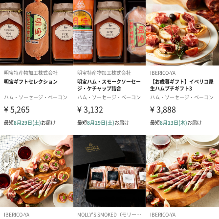
家族で安心して食べられる、ソーセージ。
無添加・低添加にこだわり製造しており、安心して食べられる、
「手づくりハム・ソーセージ専門店Gris Hause NAGASE」のソー
セージはアレルギーのあるお子さまや、添加物を多く使っている
市販のものを小さなお子さまに食べさせたくない方におすすめで
す。
お中元、お歳暮などの贈り物にはもちろん、ご家庭でも本場ドイ
商品詳細情報
原材料
豚肉、食塩、香辛料、砂糖、リン酸塩（Na）、発色剤
（亜硝酸Na）、調味料（アミノ酸等）