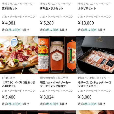
「手づくりハム・ソーセージ専門店Gris Hause
NAGASE」
長崎の素材で作る、本場ドイツでも高評価を得たハム・ソーセー
ジの製造をしています。
オーナーはもともと福祉の仕事をしており、障がい者が働ける場
所を作りたいという思いから2015年に開業。
まずは本物を作らないという思いから、手作りにこだわり、無添
加・低添加商品を実現しました。
2019年には、ドイツ国際食肉業専門見本市【IFFA】にてメダル受
賞し、本場ドイツにも認められた商品を提供することができるよ
うになりました。
今後は障がい者雇用ができるよう目指しています。