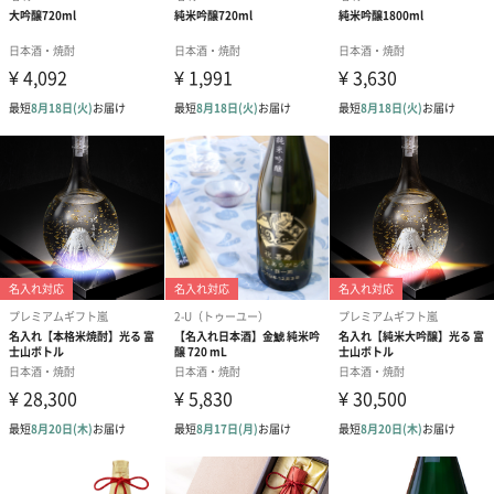
お酒に興味のある方に
お酒に興味のある方へのプレゼントや、入門編として購入される
方も多く、プレゼントやお土産などに使いやすい商品です。
商品詳細情報
原材料
米（国産）米麹(国産米）
アレルゲン
なし
原産国
日本、茨城県
賞味期限
365日
保存方法
直射日光を避け、冷暗所で保存。開封後はお早めにお
召し上がりください。