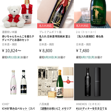
サイズ
本体：長さ80mm×幅80mm×高さ300mm
外箱(長方形紙箱)：長さ125mm×幅120mm×高さ
330mm
重さ
本体：1000g
パッケージ込：1120g
パッケージ内
パンフレット
同梱物
注意事項
20歳未満の方への酒類の販売は法律で禁止されていま
す。
商品オプション情報
包装紙