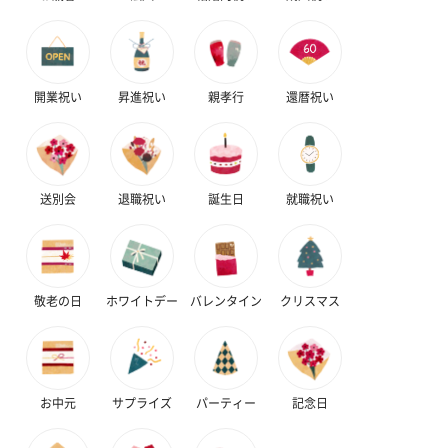
開業祝い
昇進祝い
親孝行
還暦祝い
送別会
退職祝い
誕生日
就職祝い
敬老の日
ホワイトデー
バレンタイン
クリスマス
お中元
サプライズ
パーティー
記念日