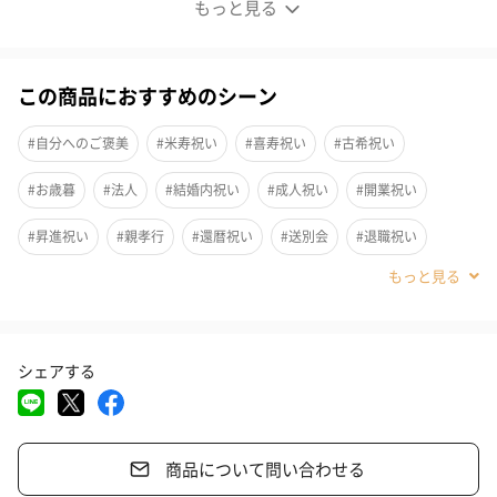
こだわりをつめた瑠璃純米酒 720ml
もっと見る
この商品におすすめのシーン
#自分へのご褒美
#米寿祝い
#喜寿祝い
#古希祝い
#お歳暮
#法人
#結婚内祝い
#成人祝い
#開業祝い
#昇進祝い
#親孝行
#還暦祝い
#送別会
#退職祝い
#誕生日
#就職祝い
#敬老の日
#ホワイトデー
#バレンタイン
#クリスマス
#お中元
#サプライズ
シェアする
#パーティー
#記念日
#お礼
#お祝い
#結婚祝い
#弟
#親戚女性
#親戚男性
#取引先女性
#取引先男性
#義母
商品について問い合わせる
#義父
#部下女性
#部下男性
#甥
#姪
#娘
#息子