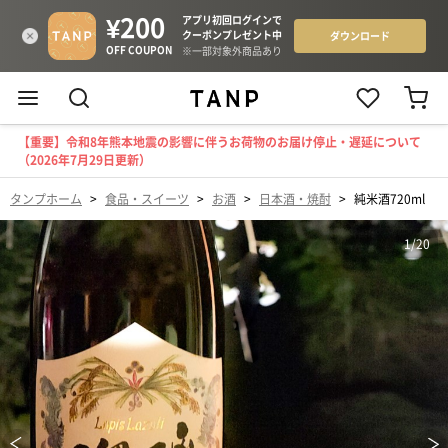
【重要】令和8年熊本地震の影響に伴うお荷物のお届け停止・遅延について
（2026年7月29日更新）
タンプホーム
>
食品・スイーツ
>
お酒
>
日本酒・焼酎
>
純米酒720ml
1
/
20