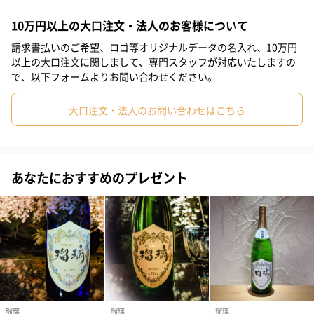
#姉
#妹
#兄
#彼女
#同僚女性
#上司男性
瑠璃純米酒は造り手のこだわりを詰めた純米酒です。無圧絞りを
10万円以上の大口注文・法人のお客様について
するなど、香りと味わいに深みをだしながら、淡麗で後味のスッ
#上司女性
#祖父
#祖母
#母親
#父親
#妻
#夫
請求書払いのご希望、ロゴ等オリジナルデータの名入れ、10万円
キリとしたお酒に仕上げました。茶色の瓶に洋酒を思わせるラベ
以上の大口注文に関しまして、専門スタッフが対応いたしますの
#女性
#男性
#男友達
#女友達
#彼氏
#30代
ルには鳳凰がデザインされ、高級感が増しています。
で、以下フォームよりお問い合わせください。
#40代
#50代
#60代
#20代後半
#20代前半
#70代
「瑠璃」は平成３年に関東信越国税局酒類鑑評会で金賞を受賞し
大口注文・法人のお問い合わせはこちら
たことをきっかけに、その製法を引き継ぎできたブランドです。
あなたにおすすめのプレゼント
竹村酒造店「瑠璃」
滋賀県から来た近江商人が、茨城県で創業し260年続く日本酒の造
り酒屋です。「瑠璃」は現在の１０代目が手掛けた一番新しいブ
ランドで、造り手のこだわりを詰め込みました。全ての酒（日本
酒）は食と共にある、ということをモットーに、食中酒に適した
日本酒を醸造しています。