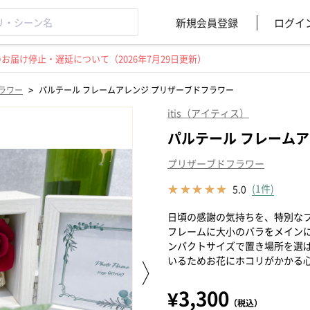
新規会員登録
ログイ
届け停止・遅延について（2026年7月29日更新）
>
ラワー
パルテール フレームアレンジ プリザーブドフラワー
itis（アイティス）
パルテール フレーム
プリザーブドフラワー
(1件)
5.0
日頃の感謝の気持ちを、特別な
フレームに大小のバラをメイン
ンパクトサイズで置き場所を選
いるためお花にホコリがかかる
¥3,300
（税込）