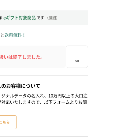
eギフト対象商品
る
です
（
詳細
）
ると
送料無料！
扱いは終了しました。
人のお客様について
ジナルデータの名入れ、10万円以上の大口注
が対応いたしますので、以下フォームよりお問
こちら