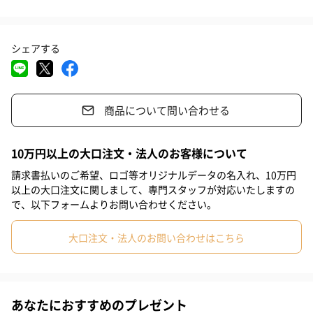
●どんな食卓にもしっくり合う人気色、KOHIKIのM/Lセッ
#息子
#姉
#妹
#兄
#弟
#彼女
#同僚女性
ト
シェアする
#上司男性
#上司女性
#祖父
#祖母
#母親
#父親
#妻
#夫
#女性
#男性
#男友達
#女友達
#彼氏
●KOHIKIのMとグランブルーのLセット
商品について問い合わせる
#20代後半
#30代
#40代
#50代
#60代
#70代
●KOHIKIのMと栗のLセット
#80代
#90代
#20代前半
10万円以上の大口注文・法人のお客様について
請求書払いのご希望、ロゴ等オリジナルデータの名入れ、10万円
「Staub」
以上の大口注文に関しまして、専門スタッフが対応いたしますの
で、以下フォームよりお問い合わせください。
「Staub」のシンボルマークになっているコウノトリは、
「Staub」の生まれたフランス・アルザス地方の象徴の鳥とされ
大口注文・法人のお問い合わせはこちら
ています。
デザインだけでなく実用性も兼ね備えたその製品は、フランスを
はじめヨーロッパの多くのレストランで使用され、その品質から
あなたにおすすめのプレゼント