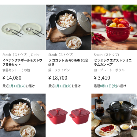
星付き有名レストランのシェフたちを魅了してきた。
その魅力は厨房を飛び出し、料理からスタイリングまで多くの分
野の人々をも魅了し続けている。
大切な方へ“ごはんをもっと楽しむお茶碗”を贈りません
か？
おしゃれなデザインと手になじむフォルムで仕上げられた
「Staub」ルチャワン。
毎日のご飯がもっと楽しくなりそうですね。
ご自宅用にはもちろん、結婚祝いや新築祝いの贈り物にも大変喜
んでいただけることでしょう。
魅力的なデザインと実用性を兼ね備えたルチャワンを毎日の食卓
にぜひ、いかがでしょうか。