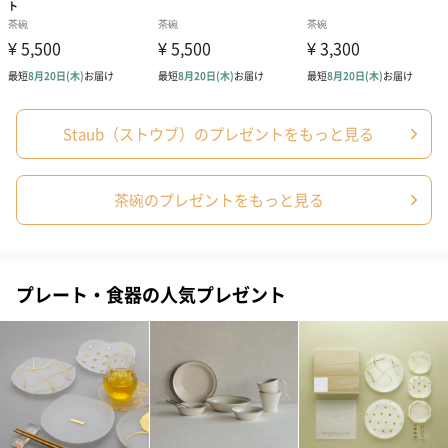
ゴールド（390円）
ピンク（390円）
グリーン（39
Staub（ストウブ）のプレゼントをもっと見る
茶碗のプレゼントをもっと見る
のしカード
商品の形質上、のしを直接添付できない商品にのし風のカードを
同梱します。
※のし下はご記入いただけません。
プレート・食器の人気プレゼント
※カードのデザインは一部変更する場合があります。