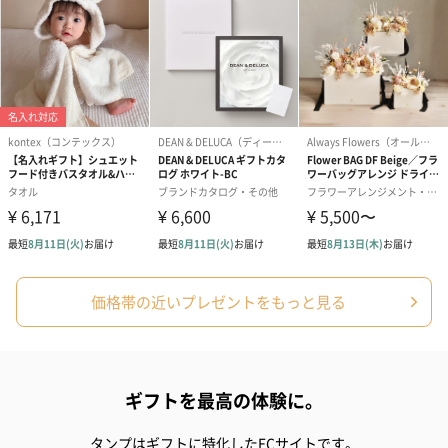
アールグレイ（HAPPY
アールグレイティー
フルーツティー
BIRTHDAY TO YOU）
（660円）
円）
（660円）
価格帯の近いプレゼントをもっと見る
スイーツ
スイーツを同梱してお届けいたします。ギフトへの＋αにおすすめ
です。
ギフトを最高の体験に。
タンプはギフトに特化したECサイトです。