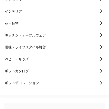
インテリア
花・植物
キッチン・テーブルウェア
プレミアムビール イネ
実楽山田錦 特別純米
ジョニ－ウォ
ディット（712円）
酒（655円）
ブラック１２年（
円）
趣味・ライフスタイル雑貨
ベビー・キッズ
おつまみ・その他
ギフトカタログ
お酒にぴったりのおつまみ・サプリを同梱してお届けいたしま
す。
ギフトデコレーション