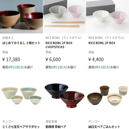
す。
写真付きメッセージカ
写真付きメッセージカ
【誕生日】Hap
ード（680円）
ード（Thank you）ピ
Birthday ホ
ンク（680円）
刷なし）（11
包装紙
ラッピングを施してお届けいたします。