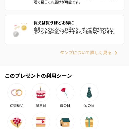
ハンドクリーム3本セッ
シャワージェル＆ハン
シャワージェ
短で翌日にお届けが可能です。
ト【ありがとう】
ドクリーム（ピンクグ
ドクリーム（
（1,100円）
レープフルーツ）
ッシュローズ）（
（2,145円）
円）
買えば買うほどお得に
会員ランクに応じてお得なクーポンが受け取れたり、
ポイント還元率がアップするなど特典がございます。
リラックスグッズ
リラックスグッズを同梱してお届けします。
タンプについて詳しく見る
このプレゼントの利用シーン
結婚祝い
誕生日
母の日
父の日
かき氷入浴剤4点セット
かき氷入浴剤4点セット
バスフラワー
（ブルー）（748円）
（イエロー）（748円）
【Thank you】
円）