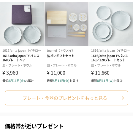
（1,122円）
（1,122円）
タオル）（3,4
生花
生花のブーケを同梱します。
※9-15時にご注文いただく場合、最短のお届け可能日が通常より
も1日遅くなります。
プレート・食器のプレゼントをもっと見る
シーズンブーケ（ひま
ブーケ（ホワイトグリ
ブーケ（ピン
わり）（1,880円）
ーン）（1,650円）
（1,650円）
価格帯が近いプレゼント