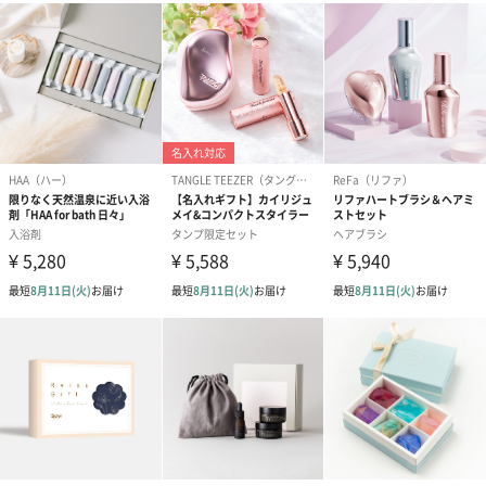
ドライフラワー・プリザーブドフラワー
自然のお花で作ったドライフラワー・プリザーブドフラワーを同
梱します。
一部花材が写真と異なる場合がございます。予めご了承くださ
い。パッケージに入れてお届けします。
プリザーブドフラワー
プリザーブドフラワー
アミュレット 
ブーケ（ピンク）
ブーケ（ブルー）
ク）（1,500円
（2,580円）
（2,580円）
ぬいぐるみ