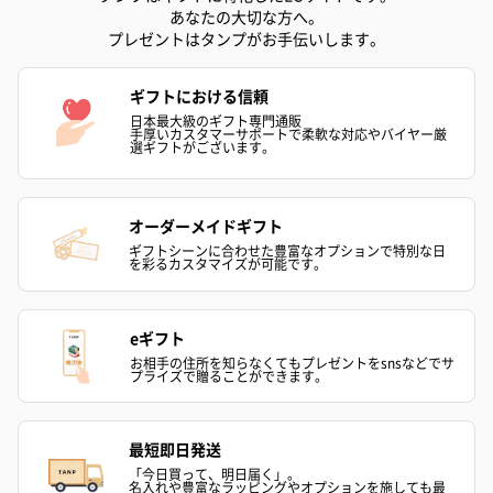
あなたの大切な方へ。
プレゼントはタンプがお手伝いします。
ギフトにおける信頼
ゼリーバウム カット
麦わらパンダバウム
3層デザート 
日本最大級のギフト専門通販
手厚いカスタマーサポートで柔軟な対応やバイヤー厳
（レモン＆紅茶）（432
（バナナ味）（540円）
ェ〜国産フル
選ギフトがございます。
円）
り〜 3号（86
オーダーメイドギフト
スキンケアグッズ
ギフトシーンに合わせた豊富なオプションで特別な日
を彩るカスタマイズが可能です。
スキンケアグッズを同梱してお届けします。
eギフト
お相手の住所を知らなくてもプレゼントをsnsなどでサ
プライズで贈ることができます。
最短即日発送
「今日買って、明日届く」。
名入れや豊富なラッピングやオプションを施しても最