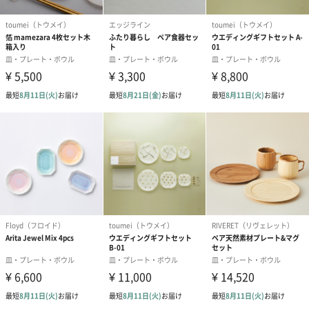
結婚祝い（御結婚御
出産祝い（御出産御
内祝い_蝶結び
祝）（110円）
祝）（110円）
（110円）
結婚祝いちょい足しギフト
結婚祝いギフトへの＋αにおすすめです。新生活を彩るギフトオプ
ションをご用意いたしました。
商品と同梱してお届けいたします。
ブライダルロリポップ
ブライダルロリポップ
今治タオルケ
ドレス（いちご味)
タキシード（コーラ味)
ンドタオル・