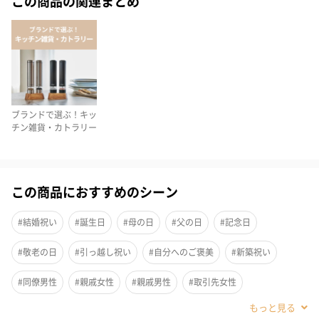
この商品の関連まとめ
毎日のごはんをもっと楽しむために、“Le Chawan(ル・チャワ
ン)”を。
フランス生まれの「Staub(ストウブ)」から日本人の食文化"和
食"を愉しむために生まれた、初のMade in Japan製品になりま
す。
ブランドで選ぶ！キッ
チン雑貨・カトラリー
繊細な日本の職人技を生かした、手になじむフォルム
この商品におすすめのシーン
家族でも使い分けしやすいMサイズとLサイズのセットをご用意い
たしました。
#結婚祝い
#誕生日
#母の日
#父の日
#記念日
オリジナルボックスに入れてお届けしますので、ギフトにもおす
すめです。
#敬老の日
#引っ越し祝い
#自分へのご褒美
#新築祝い
#同僚男性
#親戚女性
#親戚男性
#取引先女性
2種類からお好みのセットを
#取引先男性
#義母
#義父
#部下女性
#部下男性
#娘