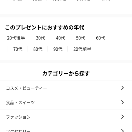
キャンドル・お香を同梱してお届けいたします。
このプレゼントにおすすめの年代
20代後半
30代
40代
50代
60代
70代
80代
90代
20代前半
フラッグカプセル：イ
フラッグカプセル：イ
ショートイン
ンセンススティック
ンセンススティック
（GRAPE AND
カテゴリーから探す
（END）（880円）
（St.OSMANTHUS）
（880円）
（880円）
コスメ・ビューティー
食品・スイーツ
お酒
お酒を同梱してお届けいたします。
ファッション
※20歳未満の方への酒類の販売はいたしません。
アクセサリー