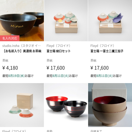
商品オプション情報
お届けボックスオプション
配送用のダンボールを装飾いたします。お相手のご住所に直接お
送りする際に人気のオプションです。お相手に直接手渡しする場
合は、紙袋との併用もおすすめです。
ダンボール装飾（ひま
ダンボール装飾（チュ
ダンボール装
わり）（720円）
ーリップ）（720円）
イトピンク×
ト）（580円）