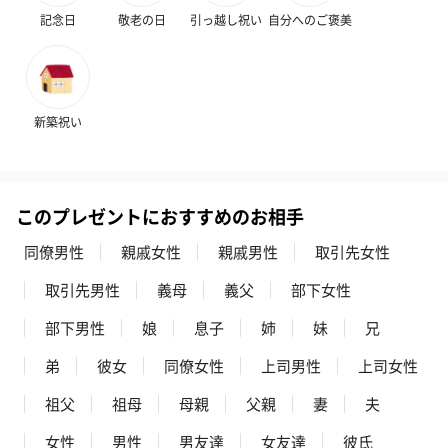
記念日
敬老の日
引っ越し祝い
自分へのご褒美
ハンドタオル・ハンカチ
ハンドタオル・ハンカチを同梱してお届けいたします。ギフトへ
の＋αにおすすめです。
新築祝い
このプレゼントにおすすめのお相手
同僚男性
親戚女性
親戚男性
取引先女性
取引先男性
義母
義父
部下女性
花束ハンドタオル（ピ
花束ハンドタオル（ブ
花束ハンドタ
部下男性
娘
息子
姉
妹
兄
ンク）（1,760円）
ルー）（1,760円）
ワイト）（1,7
弟
彼女
同僚女性
上司男性
上司女性
祖父
祖母
母親
父親
妻
夫
キャンドル・お香
女性
男性
男友達
女友達
彼氏