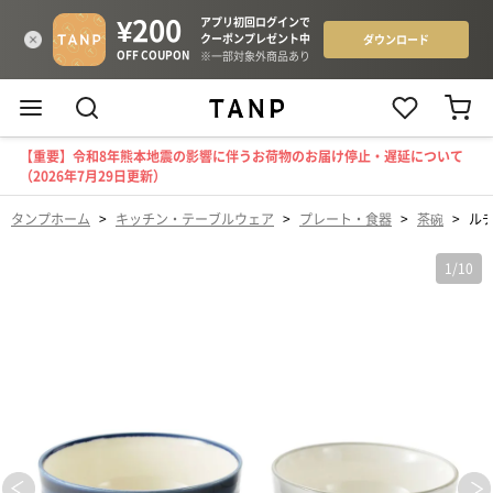
【重要】令和8年熊本地震の影響に伴うお荷物のお届け停止・遅延について
（2026年7月29日更新）
タンプホーム
>
キッチン・テーブルウェア
>
プレート・食器
>
茶碗
>
ルチ
1
/
10