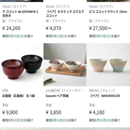
商品詳細情報
商品本体サイ
(Mサイズ)長さ100mm・幅100mm・高さ66mm
ズ
(Lサイズ)長さ120mm・幅120mm・高さ70mm
商品本体重量
540g
パッケージ外
直方体化粧箱
装
パッケージサ
長さ240mm・幅121mm・高さ73mm
イズ
全体重量
640g
製造国
日本
成分・原材
材質:セラミック(耐熱陶器)
料・素材・材
質