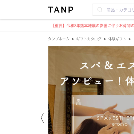
【重要】令和8年熊本地震の影響に伴うお荷物のお
>
>
>
タンプホーム
ギフトカタログ
体験ギフト