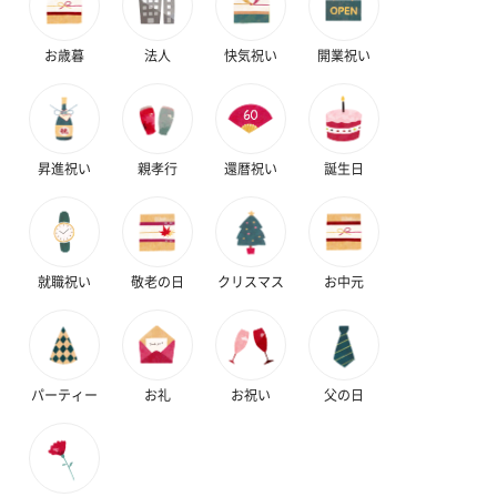
お歳暮
法人
快気祝い
開業祝い
昇進祝い
親孝行
還暦祝い
誕生日
就職祝い
敬老の日
クリスマス
お中元
パーティー
お礼
お祝い
父の日