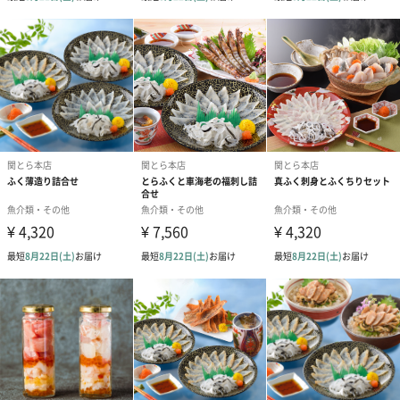
になります。
味付け数の子 70ｇ
食感を楽しむ黄色のダイヤ。
音を楽しむ食材ともいわれる数の子。
バリバリっとした独特の歯ごたえと特製だし醤油の味付けが自慢
の一品。
山わさびたらこ 50ｇ
山わさびが引き立てる豊かな香り。
ツンと香る山わさびがたらこの風味をより一層引き立てます。
晩酌のお供やマヨネーズと和えて野菜やお揚げ焼きにも。