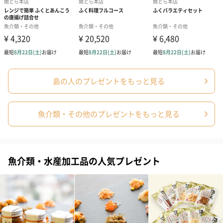
秋鮭卵（北海道斜里産）、醤油、みりん、昆布エキ
ス、かつお節エキス/調味料（アミノ酸等）、（一部に
小麦・いくら・大豆を含む）
●味付け数の子
ニシンの卵巣（北海道産）、米発酵調味料、醤油、食
塩、砂糖、かつお節エキス、和風だし（かつお節、昆
布エキス、還元水あめ）、たん白加水分解物/調味料
（アミノ酸等）、ソルビトール、酒精、酸味料、ビタ
ミンB1、（一部に小麦、大豆含む）
島の人のプレゼントをもっと見る
●木樽熟成 いか塩辛
するめいか（国産）、食塩、はちみつ/ソルビトール、
調味料、（アミノ酸等）、甘味料（甘草、ステビ
魚介類・その他のプレゼントをもっと見る
ア）、増粘剤（キサンタンガム）、酸味料、（一部に
いかを含む）
●山わさびたらこ
すけとうだらの卵巣（北海道産）、食塩、蝦夷山わさ
魚介類・水産加工品の人気プレゼント
び、砂糖、利尻昆布エキス、清酒/調味料（アミノ酸
等）、香料、ソルビトール、酸化防止剤（V.C）、トレ
ハロース、ph調整剤、ナイアシン、甘味料（甘草、ス
テビア）、酵素、発色剤（亜硝酸Na）、着色料、（赤
102、黄5）、（一部に大豆を含む）
●紅鮭石狩漬
紅鮭(ロシア産)、糀、発酵調味料、こうじ調味液、食