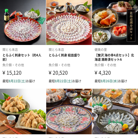
配送について
配送業者規定により、一部島しょ部等につきましては配達希望日
時に沿えない場合がございます。何卒ご了承くださいますようお
願い申し上げます。
商品詳細情報
原材料（原産
●昆布だし秋鮭ほぐし
国含む）
秋鮭（北海道斜里産）、昆布塩（食塩、昆布粉末）、
昆布醤油（大豆、小麦、昆布、糖蜜、アルコール）、
礼文だし（昆布エキス、かつお節エキス、根昆布）/調
味料（アミノ酸等）、酸味料、増粘多糖類、甘味料
（ステビア）、カラメル色素、（一部に小麦・さけ・
大豆を含む）
●昆布だし 秋鮭いくら醬油漬