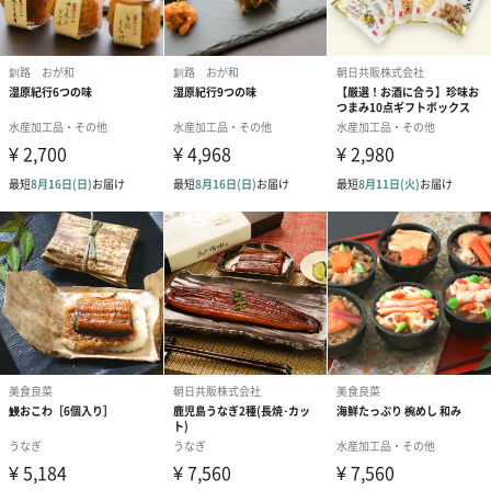
塩/甘味料(ソルビトール)、調味料(アミノ酸等)、pH調
整剤、増粘剤(キサンタンガム)、(一部にえび・小麦・
さけ・大豆を含む)
サイズ
長354mm/幅242mm/高さ26mm
重量/内容量
●昆布だし秋鮭ほぐし：70g
●昆布だし秋鮭いくら醤油漬：50g
●味付け数の子：70g
●木樽熟成 いか塩辛：50g
●山わさびたらこ：50g
●紅鮭石狩漬：80g
パッケージ外
化粧箱
装
保存方法
-18℃以下で保存してください。
お届けからの
製造から30日
賞味期限
アレルゲン表
えび・小麦・いか・いくら・さけ・大豆
記
配送について
配送業者規定により、一部島しょ部等につきましては
配達希望日時に沿えない場合がございます。何卒ご了