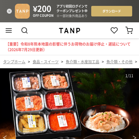
【重要】令和8年熊本地震の影響に伴うお荷物のお届け停止・遅延について
（2026年7月29日更新）
タンプホーム
>
食品・スイーツ
>
魚介類・水産加工品
>
魚介類・その他
>
1
/
11