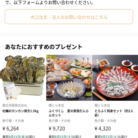
北海道産 昆布だし秋鮭ほぐし 70ｇ
で、以下フォームよりお問い合わせください。
#女子大学生
#弟
#10代
#20代前半
#20代後半
#30代
大口注文・法人のお問い合わせはこちら
職人のひと手間が味の決め手。
#40代
#50代
#60代
#70代
#80代
#90代
旨味の強い秋鮭を当店の特製調味料で仕上げることで、
鮭本来の素材の良さを引き出しました。
あなたにおすすめのプレゼント
国産 木樽熟成 いか塩辛 50ｇ
国産の真イカを使用。
伝統の木樽熟成製法によりイカ本来の甘みが増し、まろやかで深
みのある味わいに仕上がりました。
北海道産 秋鮭イクラ醬油漬け 50ｇ
利尻昆布のだしを使用。獲れたて成熟卵の弾けるような食感が癖