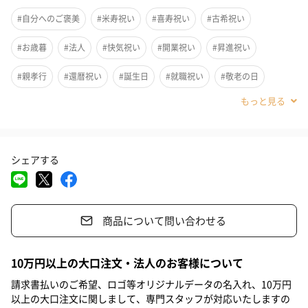
豪華な海鮮6点セット
#自分へのご褒美
#米寿祝い
#喜寿祝い
#古希祝い
北海道島の人セレクション
#お歳暮
#法人
#快気祝い
#開業祝い
#昇進祝い
北海道の海鮮を厳選した、「美味しいものを少しずつ」味わえる
#親孝行
#還暦祝い
#誕生日
#就職祝い
#敬老の日
島の人セレクション。
海の幸が堪能できるギフトセットです。
#クリスマス
#お中元
#パーティー
#お礼
#お祝い
#父の日
#母の日
#取引先男性
#妹
#姉
#息子
#娘
シェアする
#部下男性
#部下女性
#義父
#義母
#兄
#取引先女性
豪華なセット内容
#親戚男性
#親戚女性
#小学生高学年の男の子
紅鮭の石狩漬け 80g
商品について問い合わせる
#小学生高学年の女の子
#男子中学生
#男子高校生
北海道伝統の味。
#女子高校生
#祖母
#彼氏
#男友達
#男性
#女性
良質な脂の紅鮭を糀で仕立てコクとうま味を引き出しました。
10万円以上の大口注文・法人のお客様について
#夫
#妻
#父親
#母親
#彼女
#祖父
#上司女性
請求書払いのご希望、ロゴ等オリジナルデータの名入れ、10万円
以上の大口注文に関しまして、専門スタッフが対応いたしますの
#上司男性
#同僚女性
#同僚男性
#男子大学生