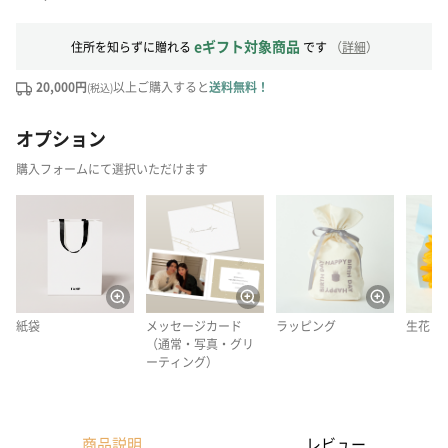
eギフト対象商品
住所を知らずに贈れる
です
（
詳細
）
20,000円
以上ご購入すると
送料無料！
(税込)
オプション
購入フォームにて選択いただけます
紙袋
メッセージカード
ラッピング
生花
（通常・写真・グリ
ーティング）
商品説明
レビュー