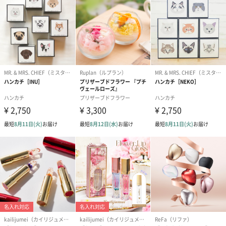
フラワーテディベア
テディベア（バニラ）
テディベア（
（2,390円）
（1,760円）
ル）（1,760円
紅茶・コーヒー・スイーツ
紅茶・コーヒー・スイーツを同梱してお届けいたします。ギフト
への＋αにおすすめです。