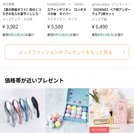
※9-15時にご注文いただく場合、最短のお届け可能日が通常より
も1日遅くなります。
メンズファッションのプレゼントをもっと見る
シーズンブーケ（ひま
ブーケ（ホワイトグリ
ブーケ（ピン
わり）（1,880円）
ーン）（1,650円）
（1,650円）
価格帯が近いプレゼント
ドライフラワー・プリザーブドフラワー
自然のお花で作ったドライフラワー・プリザーブドフラワーを同
梱します。
一部花材が写真と異なる場合がございます。予めご了承くださ
い。パッケージに入れてお届けします。