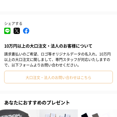
シェアする
オーセンティックなデザインとたしかな作りのグッドイヤーウェ
ルト製法にこだわるメンズシューズブランド「London Shoe
10万円以上の大口注文・法人のお客様について
Make」のオリジナルソックス。
請求書払いのご希望、ロゴ等オリジナルデータの名入れ、10万円
以上の大口注文に関しまして、専門スタッフが対応いたしますの
で、以下フォームよりお問い合わせください。
コンセプトは「傘職人」
大口注文・法人のお問い合わせはこちら
「傘職人」をイメージして作られたこのソックス。
英国紳士は雨降りでも傘をささず、ステッキさながらに細く巻い
た傘をファッションアイテムとして持ち歩くのだそう。そんなコ
あなたにおすすめのプレゼント
トに思いを巡らせたなら、憂鬱な雨降りでも気分が盛り上がる。
このソックスのバックスタイルにデザインされた幾何学的な傘