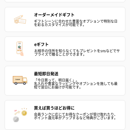
円）
り〜 3号（86
オーダーメイドギフト
ギフトシーンに合わせた豊富なオプションで特別な日
を彩るカスタマイズが可能です。
スキンケアグッズ
スキンケアグッズを同梱してお届けします。
eギフト
お相手の住所を知らなくてもプレゼントをsnsなどでサ
プライズで贈ることができます。
最短即日発送
「今日買って、明日届く」。
名入れや豊富なラッピングやオプションを施しても最
短で翌日にお届けが可能です。
ハンドクリーム3本セッ
シャワージェル＆ハン
シャワージェ
ト【ありがとう】
ドクリーム（ピンクグ
ドクリーム（
（1,100円）
レープフルーツ）
ッシュローズ）（
買えば買うほどお得に
（2,145円）
円）
会員ランクに応じてお得なクーポンが受け取れたり、
ポイント還元率がアップするなど特典がございます。