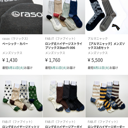
は、まるでポップアートのよう。ミニマルコーデのアクセントと
して、スニーカーはもちろん革靴にも好相性。爽やかなカラーリ
ングなので、英国ライクなスーツスタイルに効かせてもハマる。
コーディネートのアクセントになること間違いなし！
雰囲気の異なる2色展開
イエロー
ブルー
100%日本製の高品質
London Shoe Make THE SOCKSは、日本一の靴下生産地、奈良県
広陵町にある靴下ひと筋95年の協力工場で、心を込めてつくられ