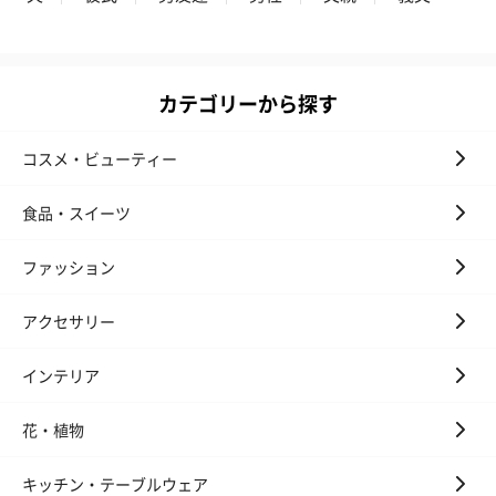
カテゴリーから探す
コスメ・ビューティー
花束ハンドタオル（ピ
花束ハンドタオル（ブ
花束ハンドタ
食品・スイーツ
ンク）（1,760円）
ルー）（1,760円）
ワイト）（1,7
ファッション
アクセサリー
キャンドル・お香
キャンドル・お香を同梱してお届けいたします。
インテリア
花・植物
キッチン・テーブルウェア