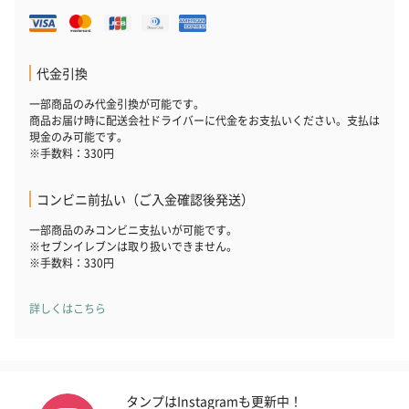
プレミアムビール イネ
実楽山田錦 特別純米
ジョニ－ウォ
ディット（712円）
酒（655円）
ブラック１２年（
円）
代金引換
一部商品のみ代金引換が可能です。
商品お届け時に配送会社ドライバーに代金をお支払いください。支払は
おつまみ・その他
現金のみ可能です。
お酒にぴったりのおつまみ・サプリを同梱してお届けいたしま
※手数料：330円
す。
コンビニ前払い（ご入金確認後発送）
一部商品のみコンビニ支払いが可能です。
※セブンイレブンは取り扱いできません。
※手数料：330円
詳しくはこちら
いぶりがっことチーズ
ごろっとうまみ チーズ
しょっつるナッ
のオイル漬（981円）
のオイル漬（塩麹&レモ
円）
ン）（981円）
タンプはInstagramも更新中！