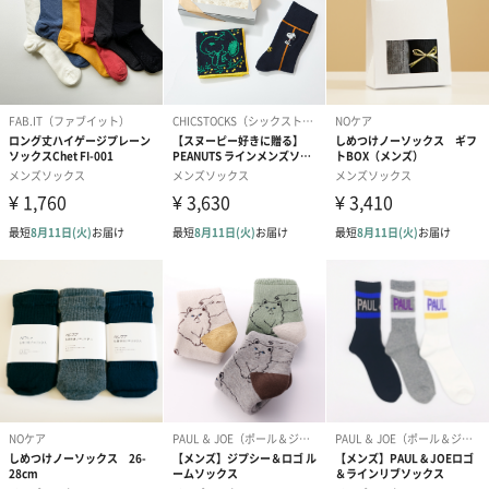
商品詳細情報
サイズ
25~27cm ワンサイズ
素材
綿80％：ナイロン15％：ポリウレタン5％
商品オプション情報
お届けボックスオプション
配送用のダンボールを装飾いたします。お相手のご住所に直接お
送りする際に人気のオプションです。お相手に直接手渡しする場
合は、紙袋との併用もおすすめです。