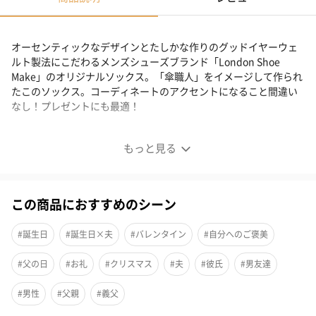
オーセンティックなデザインとたしかな作りのグッドイヤーウェ
ルト製法にこだわるメンズシューズブランド「London Shoe
Make」のオリジナルソックス。「傘職人」をイメージして作られ
たこのソックス。コーディネートのアクセントになること間違い
なし！プレゼントにも最適！
London Shoe Make THE SOCKS メンズソックス
もっと見る
この商品におすすめのシーン
#誕生日
#誕生日×夫
#バレンタイン
#自分へのご褒美
#父の日
#お礼
#クリスマス
#夫
#彼氏
#男友達
#男性
#父親
#義父