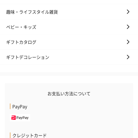
趣味・ライフスタイル雑貨
フラッグカプセル：イ
フラッグカプセル：イ
ショートイン
ベビー・キッズ
ンセンススティック
ンセンススティック
（GRAPE AND
（END）（880円）
（St.OSMANTHUS）
（880円）
ギフトカタログ
（880円）
ギフトデコレーション
お酒
お酒を同梱してお届けいたします。
※20歳未満の方への酒類の販売はいたしません。
お支払い方法について
PayPay
クレジットカード