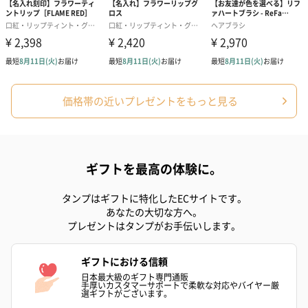
アールグレイ（HAPPY
アールグレイティー
フルーツティー
BIRTHDAY TO YOU）
（660円）
円）
（660円）
価格帯の近いプレゼントをもっと見る
スイーツ
スイーツを同梱してお届けいたします。ギフトへの＋αにおすすめ
です。
ギフトを最高の体験に。
タンプはギフトに特化したECサイトです。
あなたの大切な方へ。
プレゼントはタンプがお手伝いします。
ギフトにおける信頼
日本最大級のギフト専門通販
ゼリーバウム カット
麦わらパンダバウム
3層デザート 
手厚いカスタマーサポートで柔軟な対応やバイヤー厳
選ギフトがございます。
（レモン＆紅茶）（432
（バナナ味）（540円）
ェ〜国産フル