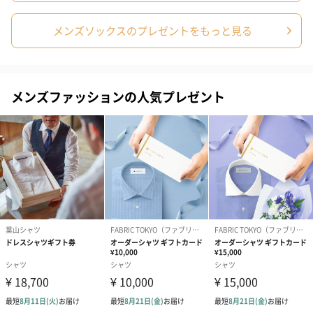
あり（280円）
メンズソックスのプレゼントをもっと見る
メッセージカード（通常・写真・グリーティング）
誕生日や結婚祝い・出産祝いなど、様々なシーンのメッセージカ
メンズファッションの人気プレゼント
ードを同梱します。
メッセージカードや封筒のデザインは一部変更する場合がありま
す。
写真付きメッセージカ
写真付きメッセージカ
【誕生日】Hap
ード（680円）
ード（Thank you）ピ
Birthday ホ
ンク（680円）
刷なし）（11