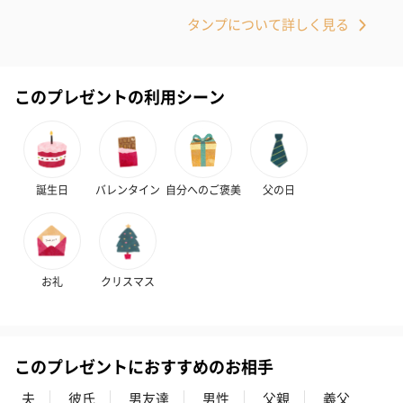
リラックスグッズ
タンプについて詳しく見る
リラックスグッズを同梱してお届けします。
このプレゼントの利用シーン
誕生日
バレンタイン
自分へのご褒美
父の日
かき氷入浴剤4点セット
かき氷入浴剤4点セット
バスフラワー
（ブルー）（748円）
（イエロー）（748円）
【Thank you】
円）
お礼
クリスマス
ハンドタオル・ハンカチ
このプレゼントにおすすめのお相手
ハンドタオル・ハンカチを同梱してお届けいたします。ギフトへ
の＋αにおすすめです。
夫
彼氏
男友達
男性
父親
義父