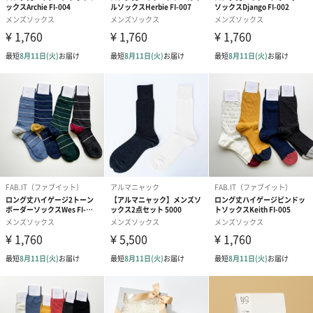
た製品。
快適性を保つため、インド綿の風合いを活かして編み上げまし
た。カジュアルシューズにはもちろん、ドレスシューズにも適し
た程良い厚みで、最上級の柔らかさでありながら、強くて丈夫で
す。また、図柄によって、糸の組成や編み方を調節しているた
め、つま先から踵、足首までバランスの良い伸縮性と心地良いフ
ィット感が得られます。丈が長めなので、高めの位置でおさま
り、足を組んだ時にもスタイルを崩しません。
ギフトにもピッタリ♡
誕生日プレゼントや、卒業・入学のお祝い、父の日など感謝の気
持ちを込めて。 今のシーズンでしたらバレンタインデーのプレゼ
ントにも最適です。 1年中履く靴下ならシーンを選ばず贈り物に
最適です。